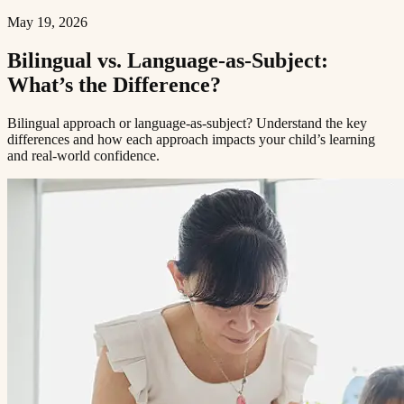
May 19, 2026
Bilingual vs. Language-as-Subject:
What’s the Difference?​​​​‌ ‍ ​‍​‍‌‍ ‌ ​‍‌‍‍‌‌‍‌ ‌‍‍‌‌‍ ‍​‍​‍​ ‍‍​‍​‍‌ ​ ‌‍​‌‌‍ ‍‌‍‍‌‌ ‌​‌ ‍‌​‍ ‍‌‍‍‌‌‍ ​‍​‍​‍ ​​‍​‍‌‍‍​‌ ​‍‌‍‌‌‌‍‌‍​‍​‍​ ‍‍​‍​‍​‍ ‌ ​ ‌ ‌​‌ ‌‌‌‍‌​‌‍‍‌‌‍ ​‍ ‌‍‍‌‌‍ ‍‌ ‌​‌‍‌‌‌‍ ‍‌ ‌​​‍ ‌‍‌‌‌‍‌​‌‍‍‌‌ ‌​​‍ ‌‍ ‌‌‍ ‌‍‌​‌‍‌‌​ ‌‌ ​​‌ ​‍‌‍‌‌‌ ​ ‌‍‌‌‌‍ ‍‌ ‌​‌‍​‌‌ ‌​‌‍‍‌‌‍ ‌‍ ‍​ ‍ ‌‍‍‌‌‍‌​​ ‌​ ‍​‌‍​‍​ ‌‍‌‍‌​​ ‌​​ ‍‌‌‍‌‌​ ‍‌​‍ ‌​ ​ ​ ‌​‌‍‌​‌‍‌​​‍ ‌​ ‌​​ ​‍​ ​ ​ ‌‍​‍ ‌​ ‍‌​ ​‍‌‍‌​​ ​‌​‍ ‌‌‍‌‌​ ​​‌‍‌‍​ ​‌‌‍‌‌​ ‍‌​ ‌‌​ ‌​‌‍​‍‌‍‌‍‌‍‌​​ ​‌​ ‍ ‌ ‌​‌ ‍‌‌ ​​‌‍‌‌​ ‌‌‍ ‍‌‍‌‌‌ ‌ ‌ ​ ​ ‍ ‌ ​​‌‍​‌‌ ‌​‌‍‍​​ ‌‌ ‌​‌‍‍‌‌ ‌​‌‍ ​‌‍‌‌​ ‌‍​‍‌‍​‌‌ ​ ‌‍‌‌‌‌‌‌‌ ​‍‌‍ ​​ ‌​‍‌‌​ ​‍‌​‌‍‌ ​ ‌ ‌​‌ ‌‌‌‍‌​‌‍‍‌‌‍ ​‍‌‍‌‍‍‌‌‍‌​​ ‌​ ‍​‌‍​‍​ ‌‍‌‍‌​​ ‌​​ ‍‌‌‍‌‌​ ‍‌​‍ ‌​ ​ ​ ‌​‌‍‌​‌‍‌​​‍ ‌​ ‌​​ ​‍​ ​ ​ ‌‍​‍ ‌​ ‍‌​ ​‍‌‍‌​​ ​‌​‍ ‌‌‍‌‌​ ​​‌‍‌‍​ ​‌‌‍‌‌​ ‍‌​ ‌‌​ ‌​‌‍​‍‌‍‌‍‌‍‌​​ ​‌​‍‌‍‌ ‌​‌ ‍‌‌ ​​‌‍‌‌​ ‌‌‍ ‍‌‍‌‌‌ ‌ ‌ ​ ​‍‌‍‌ ​​‌‍​‌‌ ‌​‌‍‍​​ ‌‌ ‌​‌‍‍‌‌ ‌​‌‍ ​‌‍‌‌​‍‌‍‌ ​​‌‍‌‌‌ ​‍‌ ​ ‌ ​​‌‍‌‌‌‍​ ‌ ‌​‌‍‍‌‌ ‌‍‌‍‌‌​ ‌‌ ​​‌ ‌‌‌‍​‍‌‍ ​‌‍‍‌‌ ​ ‌‍‍​‌‍‌‌‌‍‌​​‍​‍‌ ‌
Bilingual approach or language-as-subject? Understand the key
differences and how each approach impacts your child’s learning
and real-world confidence.​​​​‌ ‍ ​‍​‍‌‍ ‌ ​‍‌‍‍‌‌‍‌ ‌‍‍‌‌‍ ‍​‍​‍​ ‍‍​‍​‍‌ ​ ‌‍​‌‌‍ ‍‌‍‍‌‌ ‌​‌ ‍‌​‍ ‍‌‍‍‌‌‍ ​‍​‍​‍ ​​‍​‍‌‍‍​‌ ​‍‌‍‌‌‌‍‌‍​‍​‍​ ‍‍​‍​‍​‍ ‌ ​ ‌ ‌​‌ ‌‌‌‍‌​‌‍‍‌‌‍ ​‍ ‌‍‍‌‌‍ ‍‌ ‌​‌‍‌‌‌‍ ‍‌ ‌​​‍ ‌‍‌‌‌‍‌​‌‍‍‌‌ ‌​​‍ ‌‍ ‌‌‍ ‌‍‌​‌‍‌‌​ ‌‌ ​​‌ ​‍‌‍‌‌‌ ​ ‌‍‌‌‌‍ ‍‌ ‌​‌‍​‌‌ ‌​‌‍‍‌‌‍ ‌‍ ‍​ ‍ ‌‍‍‌‌‍‌​​ ‌​ ‍​‌‍​‍​ ‌‍‌‍‌​​ ‌​​ ‍‌‌‍‌‌​ ‍‌​‍ ‌​ ​ ​ ‌​‌‍‌​‌‍‌​​‍ ‌​ ‌​​ ​‍​ ​ ​ ‌‍​‍ ‌​ ‍‌​ ​‍‌‍‌​​ ​‌​‍ ‌‌‍‌‌​ ​​‌‍‌‍​ ​‌‌‍‌‌​ ‍‌​ ‌‌​ ‌​‌‍​‍‌‍‌‍‌‍‌​​ ​‌​ ‍ ‌ ‌​‌ ‍‌‌ ​​‌‍‌‌​ ‌‌‍ ‍‌‍‌‌‌ ‌ ‌ ​ ​ ‍ ‌ ​​‌‍​‌‌ ‌​‌‍‍​​ ‌‌‍‌​‌‍‌‌‌ ​ ‌‍​ ‌ ​‍‌‍‍‌‌ ​​‌ ‌​‌‍‍‌‌‍ ‌‍ ‍​ ‌‍​‍‌‍​‌‌ ​ ‌‍‌‌‌‌‌‌‌ ​‍‌‍ ​​ ‌​‍‌‌​ ​‍‌​‌‍‌ ​ ‌ ‌​‌ ‌‌‌‍‌​‌‍‍‌‌‍ ​‍‌‍‌‍‍‌‌‍‌​​ ‌​ ‍​‌‍​‍​ ‌‍‌‍‌​​ ‌​​ ‍‌‌‍‌‌​ ‍‌​‍ ‌​ ​ ​ ‌​‌‍‌​‌‍‌​​‍ ‌​ ‌​​ ​‍​ ​ ​ ‌‍​‍ ‌​ ‍‌​ ​‍‌‍‌​​ ​‌​‍ ‌‌‍‌‌​ ​​‌‍‌‍​ ​‌‌‍‌‌​ ‍‌​ ‌‌​ ‌​‌‍​‍‌‍‌‍‌‍‌​​ ​‌​‍‌‍‌ ‌​‌ ‍‌‌ ​​‌‍‌‌​ ‌‌‍ ‍‌‍‌‌‌ ‌ ‌ ​ ​‍‌‍‌ ​​‌‍​‌‌ ‌​‌‍‍​​ ‌‌‍‌​‌‍‌‌‌ ​ ‌‍​ ‌ ​‍‌‍‍‌‌ ​​‌ ‌​‌‍‍‌‌‍ ‌‍ ‍​‍‌‍‌ ​​‌‍‌‌‌ ​‍‌ ​ ‌ ​​‌‍‌‌‌‍​ ‌ ‌​‌‍‍‌‌ ‌‍‌‍‌‌​ ‌‌ ​​‌ ‌‌‌‍​‍‌‍ ​‌‍‍‌‌ ​ ‌‍‍​‌‍‌‌‌‍‌​​‍​‍‌ ‌