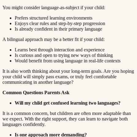
You might consider language-as-subject if your child:​​​​‌ ‍ ​‍​‍‌‍ ‌ ​‍‌‍‍‌‌‍‌ ‌‍‍‌‌‍ ‍​‍​‍​ ‍‍​‍​‍‌ ​ ‌‍​‌‌‍ ‍‌‍‍‌‌ ‌​‌ ‍‌​‍ ‍‌‍‍‌‌‍ ​‍​‍​‍ ​​‍​‍‌‍‍​‌ ​‍‌‍‌‌‌‍‌‍​‍​‍​ ‍‍​‍​‍​‍ ‌ ​ ‌ ‌​‌ ‌‌‌‍‌​‌‍‍‌‌‍ ​‍ ‌‍‍‌‌‍ ‍‌ ‌​‌‍‌‌‌‍ ‍‌ ‌​​‍ ‌‍‌‌‌‍‌​‌‍‍‌‌ ‌​​‍ ‌‍ ‌‌‍ ‌‍‌​‌‍‌‌​ ‌‌ ​​‌ ​‍‌‍‌‌‌ ​ ‌‍‌‌‌‍ ‍‌ ‌​‌‍​‌‌ ‌​‌‍‍‌‌‍ ‌‍ ‍​ ‍ ‌‍‍‌‌‍‌​​ ‌​ ‍​‌‍​‍​ ‌‍‌‍‌​​ ‌​​ ‍‌‌‍‌‌​ ‍‌​‍ ‌​ ​ ​ ‌​‌‍‌​‌‍‌​​‍ ‌​ ‌​​ ​‍​ ​ ​ ‌‍​‍ ‌​ ‍‌​ ​‍‌‍‌​​ ​‌​‍ ‌‌‍‌‌​ ​​‌‍‌‍​ ​‌‌‍‌‌​ ‍‌​ ‌‌​ ‌​‌‍​‍‌‍‌‍‌‍‌​​ ​‌​ ‍ ‌ ‌​‌ ‍‌‌ ​​‌‍‌‌​ ‌‌‍ ‍‌‍‌‌‌ ‌ ‌ ​ ​ ‍ ‌ ​​‌‍​‌‌ ‌​‌‍‍​​ ‌‌‍​ ‌‍ ‌‍ ‍‌ ‌​‌‍‌‌‌‍ ‍‌ ‌​​‍‌‌​ ‌‌‌​​‍‌‌ ‌‍‍ ‌‍‌‌‌ ‍‌​‍‌‌​ ​ ‌​‌​​‍‌‌​ ​ ‌​‌​​‍‌‌​ ​‍​ ​‍​ ‌‍‌‍‌​‌‍​‍​ ​‌‌‍​‍​ ‍​‌‍​‌​ ‌‍​ ​ ​ ​‌​ ‌​‌‍‌​​‍‌‌​ ​‍​ ​‍​‍‌‌​ ‌‌‌​‌​​‍ ‍‌‍​ ‌‍‍​‌‍‍‌‌‍ ​‌‍‌​‌ ​‍‌‍‌‌‌‍ ‍​‍‌‌​ ‌‌‌​​‍‌‌ ‌‍‍ ‌‍‌‌‌ ‍‌​‍‌‌​ ​ ‌​‌​​‍‌‌​ ​ ‌​‌​​‍‌‌​ ​‍​ ​‍​ ​​​ ​ ‌‍‌‌​ ‌‍​ ‌ ​ ​ ​ ​‍​ ​​‌‍‌​​ ‌​​ ‍​​ ‍‌​‍‌‌​ ​‍​ ​‍​‍‌‌​ ‌‌‌​‌​​‍ ‍‌ ‌​‌‍‌‌‌ ‍​‌ ‌​​ ‌‍​‍‌‍​‌‌ ​ ‌‍‌‌‌‌‌‌‌ ​‍‌‍ ​​ ‌​‍‌‌​ ​‍‌​‌‍‌ ​ ‌ ‌​‌ ‌‌‌‍‌​‌‍‍‌‌‍ ​‍‌‍‌‍‍‌‌‍‌​​ ‌​ ‍​‌‍​‍​ ‌‍‌‍‌​​ ‌​​ ‍‌‌‍‌‌​ ‍‌​‍ ‌​ ​ ​ ‌​‌‍‌​‌‍‌​​‍ ‌​ ‌​​ ​‍​ ​ ​ ‌‍​‍ ‌​ ‍‌​ ​‍‌‍‌​​ ​‌​‍ ‌‌‍‌‌​ ​​‌‍‌‍​ ​‌‌‍‌‌​ ‍‌​ ‌‌​ ‌​‌‍​‍‌‍‌‍‌‍‌​​ ​‌​‍‌‍‌ ‌​‌ ‍‌‌ ​​‌‍‌‌​ ‌‌‍ ‍‌‍‌‌‌ ‌ ‌ ​ ​‍‌‍‌ ​​‌‍​‌‌ ‌​‌‍‍​​ ‌‌‍​ ‌‍ ‌‍ ‍‌ ‌​‌‍‌‌‌‍ ‍‌ ‌​​‍‌‌​ ‌‌‌​​‍‌‌ ‌‍‍ ‌‍‌‌‌ ‍‌​‍‌‌​ ​ ‌​‌​​‍‌‌​ ​ ‌​‌​​‍‌‌​ ​‍​ ​‍​ ‌‍‌‍‌​‌‍​‍​ ​‌‌‍​‍​ ‍​‌‍​‌​ ‌‍​ ​ ​ ​‌​ ‌​‌‍‌​​‍‌‌​ ​‍​ ​‍​‍‌‌​ ‌‌‌​‌​​‍ ‍‌‍​ ‌‍‍​‌‍‍‌‌‍ ​‌‍‌​‌ ​‍‌‍‌‌‌‍ ‍​‍‌‌​ ‌‌‌​​‍‌‌ ‌‍‍ ‌‍‌‌‌ ‍‌​‍‌‌​ ​ ‌​‌​​‍‌‌​ ​ ‌​‌​​‍‌‌​ ​‍​ ​‍​ ​​​ ​ ‌‍‌‌​ ‌‍​ ‌ ​ ​ ​ ​‍​ ​​‌‍‌​​ ‌​​ ‍​​ ‍‌​‍‌‌​ ​‍​ ​‍​‍‌‌​ ‌‌‌​‌​​‍ ‍‌ ‌​‌‍‌‌‌ ‍​‌ ‌​​‍‌‍‌ ​​‌‍‌‌‌ ​‍‌ ​ ‌ ​​‌‍‌‌‌‍​ ‌ ‌​‌‍‍‌‌ ‌‍‌‍‌‌​ ‌‌ ​​‌ ‌‌‌‍​‍‌‍ ​‌‍‍‌‌ ​ ‌‍‍​‌‍‌‌‌‍‌​​‍​‍‌ ‌
Prefers structured learning environments​​​​‌ ‍ ​‍​‍‌‍ ‌ ​‍‌‍‍‌‌‍‌ ‌‍‍‌‌‍ ‍​‍​‍​ ‍‍​‍​‍‌ ​ ‌‍​‌‌‍ ‍‌‍‍‌‌ ‌​‌ ‍‌​‍ ‍‌‍‍‌‌‍ ​‍​‍​‍ ​​‍​‍‌‍‍​‌ ​‍‌‍‌‌‌‍‌‍​‍​‍​ ‍‍​‍​‍​‍ ‌ ​ ‌ ‌​‌ ‌‌‌‍‌​‌‍‍‌‌‍ ​‍ ‌‍‍‌‌‍ ‍‌ ‌​‌‍‌‌‌‍ ‍‌ ‌​​‍ ‌‍‌‌‌‍‌​‌‍‍‌‌ ‌​​‍ ‌‍ ‌‌‍ ‌‍‌​‌‍‌‌​ ‌‌ ​​‌ ​‍‌‍‌‌‌ ​ ‌‍‌‌‌‍ ‍‌ ‌​‌‍​‌‌ ‌​‌‍‍‌‌‍ ‌‍ ‍​ ‍ ‌‍‍‌‌‍‌​​ ‌​ ‍​‌‍​‍​ ‌‍‌‍‌​​ ‌​​ ‍‌‌‍‌‌​ ‍‌​‍ ‌​ ​ ​ ‌​‌‍‌​‌‍‌​​‍ ‌​ ‌​​ ​‍​ ​ ​ ‌‍​‍ ‌​ ‍‌​ ​‍‌‍‌​​ ​‌​‍ ‌‌‍‌‌​ ​​‌‍‌‍​ ​‌‌‍‌‌​ ‍‌​ ‌‌​ ‌​‌‍​‍‌‍‌‍‌‍‌​​ ​‌​ ‍ ‌ ‌​‌ ‍‌‌ ​​‌‍‌‌​ ‌‌‍ ‍‌‍‌‌‌ ‌ ‌ ​ ​ ‍ ‌ ​​‌‍​‌‌ ‌​‌‍‍​​ ‌‌‍​ ‌‍ ‌‍ ‍‌ ‌​‌‍‌‌‌‍ ‍‌ ‌​​‍‌‌​ ‌‌‌​​‍‌‌ ‌‍‍ ‌‍‌‌‌ ‍‌​‍‌‌​ ​ ‌​‌​​‍‌‌​ ​ ‌​‌​​‍‌‌​ ​‍​ ​‍‌‍​‌​ ‌‌‌‍​ ‌‍‌​‌‍‌​‌‍‌‌​ ‌‍​ ​​​ ​‌​ ‌​‌‍​ ​ ​ ​‍‌‌​ ​‍​ ​‍​‍‌‌​ ‌‌‌​‌​​‍ ‍‌‍​ ‌‍‍​‌‍‍‌‌‍ ​‌‍‌​‌ ​‍‌‍‌‌‌‍ ‍​‍‌‌​ ‌‌‌​​‍‌‌ ‌‍‍ ‌‍‌‌‌ ‍‌​‍‌‌​ ​ ‌​‌​​‍‌‌​ ​ ‌​‌​​‍‌‌​ ​‍​ ​‍​ ‌‌​ ‌‌​ ‍‌‌‍​‍​ ‌​‌‍‌‍​ ​‍‌‍​ ​ ‌‌​ ‍‌‌‍​ ​ ​​​‍‌‌​ ​‍​ ​‍​‍‌‌​ ‌‌‌​‌​​‍ ‍‌ ‌​‌‍‌‌‌ ‍​‌ ‌​​ ‌‍​‍‌‍​‌‌ ​ ‌‍‌‌‌‌‌‌‌ ​‍‌‍ ​​ ‌​‍‌‌​ ​‍‌​‌‍‌ ​ ‌ ‌​‌ ‌‌‌‍‌​‌‍‍‌‌‍ ​‍‌‍‌‍‍‌‌‍‌​​ ‌​ ‍​‌‍​‍​ ‌‍‌‍‌​​ ‌​​ ‍‌‌‍‌‌​ ‍‌​‍ ‌​ ​ ​ ‌​‌‍‌​‌‍‌​​‍ ‌​ ‌​​ ​‍​ ​ ​ ‌‍​‍ ‌​ ‍‌​ ​‍‌‍‌​​ ​‌​‍ ‌‌‍‌‌​ ​​‌‍‌‍​ ​‌‌‍‌‌​ ‍‌​ ‌‌​ ‌​‌‍​‍‌‍‌‍‌‍‌​​ ​‌​‍‌‍‌ ‌​‌ ‍‌‌ ​​‌‍‌‌​ ‌‌‍ ‍‌‍‌‌‌ ‌ ‌ ​ ​‍‌‍‌ ​​‌‍​‌‌ ‌​‌‍‍​​ ‌‌‍​ ‌‍ ‌‍ ‍‌ ‌​‌‍‌‌‌‍ ‍‌ ‌​​‍‌‌​ ‌‌‌​​‍‌‌ ‌‍‍ ‌‍‌‌‌ ‍‌​‍‌‌​ ​ ‌​‌​​‍‌‌​ ​ ‌​‌​​‍‌‌​ ​‍​ ​‍‌‍​‌​ ‌‌‌‍​ ‌‍‌​‌‍‌​‌‍‌‌​ ‌‍​ ​​​ ​‌​ ‌​‌‍​ ​ ​ ​‍‌‌​ ​‍​ ​‍​‍‌‌​ ‌‌‌​‌​​‍ ‍‌‍​ ‌‍‍​‌‍‍‌‌‍ ​‌‍‌​‌ ​‍‌‍‌‌‌‍ ‍​‍‌‌​ ‌‌‌​​‍‌‌ ‌‍‍ ‌‍‌‌‌ ‍‌​‍‌‌​ ​ ‌​‌​​‍‌‌​ ​ ‌​‌​​‍‌‌​ ​‍​ ​‍​ ‌‌​ ‌‌​ ‍‌‌‍​‍​ ‌​‌‍‌‍​ ​‍‌‍​ ​ ‌‌​ ‍‌‌‍​ ​ ​​​‍‌‌​ ​‍​ ​‍​‍‌‌​ ‌‌‌​‌​​‍ ‍‌ ‌​‌‍‌‌‌ ‍​‌ ‌​​‍‌‍‌ ​​‌‍‌‌‌ ​‍‌ ​ ‌ ​​‌‍‌‌‌‍​ ‌ ‌​‌‍‍‌‌ ‌‍‌‍‌‌​ ‌‌ ​​‌ ‌‌‌‍​‍‌‍ ​‌‍‍‌‌ ​ ‌‍‍​‌‍‌‌‌‍‌​​‍​‍‌ ‌
Enjoys clear rules and step-by-step progression​​​​‌ ‍ ​‍​‍‌‍ ‌ ​‍‌‍‍‌‌‍‌ ‌‍‍‌‌‍ ‍​‍​‍​ ‍‍​‍​‍‌ ​ ‌‍​‌‌‍ ‍‌‍‍‌‌ ‌​‌ ‍‌​‍ ‍‌‍‍‌‌‍ ​‍​‍​‍ ​​‍​‍‌‍‍​‌ ​‍‌‍‌‌‌‍‌‍​‍​‍​ ‍‍​‍​‍​‍ ‌ ​ ‌ ‌​‌ ‌‌‌‍‌​‌‍‍‌‌‍ ​‍ ‌‍‍‌‌‍ ‍‌ ‌​‌‍‌‌‌‍ ‍‌ ‌​​‍ ‌‍‌‌‌‍‌​‌‍‍‌‌ ‌​​‍ ‌‍ ‌‌‍ ‌‍‌​‌‍‌‌​ ‌‌ ​​‌ ​‍‌‍‌‌‌ ​ ‌‍‌‌‌‍ ‍‌ ‌​‌‍​‌‌ ‌​‌‍‍‌‌‍ ‌‍ ‍​ ‍ ‌‍‍‌‌‍‌​​ ‌​ ‍​‌‍​‍​ ‌‍‌‍‌​​ ‌​​ ‍‌‌‍‌‌​ ‍‌​‍ ‌​ ​ ​ ‌​‌‍‌​‌‍‌​​‍ ‌​ ‌​​ ​‍​ ​ ​ ‌‍​‍ ‌​ ‍‌​ ​‍‌‍‌​​ ​‌​‍ ‌‌‍‌‌​ ​​‌‍‌‍​ ​‌‌‍‌‌​ ‍‌​ ‌‌​ ‌​‌‍​‍‌‍‌‍‌‍‌​​ ​‌​ ‍ ‌ ‌​‌ ‍‌‌ ​​‌‍‌‌​ ‌‌‍ ‍‌‍‌‌‌ ‌ ‌ ​ ​ ‍ ‌ ​​‌‍​‌‌ ‌​‌‍‍​​ ‌‌‍​ ‌‍ ‌‍ ‍‌ ‌​‌‍‌‌‌‍ ‍‌ ‌​​‍‌‌​ ‌‌‌​​‍‌‌ ‌‍‍ ‌‍‌‌‌ ‍‌​‍‌‌​ ​ ‌​‌​​‍‌‌​ ​ ‌​‌​​‍‌‌​ ​‍​ ​‍‌‍​ ​ ‌‌​ ​ ‌‍‌‌​ ​‌‌‍‌​​ ​‍​ ‌​​ ​‌​ ​ ‌‍‌‌​ ​​​‍‌‌​ ​‍​ ​‍​‍‌‌​ ‌‌‌​‌​​‍ ‍‌‍​ ‌‍‍​‌‍‍‌‌‍ ​‌‍‌​‌ ​‍‌‍‌‌‌‍ ‍​‍‌‌​ ‌‌‌​​‍‌‌ ‌‍‍ ‌‍‌‌‌ ‍‌​‍‌‌​ ​ ‌​‌​​‍‌‌​ ​ ‌​‌​​‍‌‌​ ​‍​ ​‍‌‍​‌​ ‍​​ ‌‍‌‍​ ​ ‌‍‌‍​ ​ ‌‍‌‍​‍​ ‌‍‌‍​ ​ ‌‍​ ‍​​‍‌‌​ ​‍​ ​‍​‍‌‌​ ‌‌‌​‌​​‍ ‍‌ ‌​‌‍‌‌‌ ‍​‌ ‌​​ ‌‍​‍‌‍​‌‌ ​ ‌‍‌‌‌‌‌‌‌ ​‍‌‍ ​​ ‌​‍‌‌​ ​‍‌​‌‍‌ ​ ‌ ‌​‌ ‌‌‌‍‌​‌‍‍‌‌‍ ​‍‌‍‌‍‍‌‌‍‌​​ ‌​ ‍​‌‍​‍​ ‌‍‌‍‌​​ ‌​​ ‍‌‌‍‌‌​ ‍‌​‍ ‌​ ​ ​ ‌​‌‍‌​‌‍‌​​‍ ‌​ ‌​​ ​‍​ ​ ​ ‌‍​‍ ‌​ ‍‌​ ​‍‌‍‌​​ ​‌​‍ ‌‌‍‌‌​ ​​‌‍‌‍​ ​‌‌‍‌‌​ ‍‌​ ‌‌​ ‌​‌‍​‍‌‍‌‍‌‍‌​​ ​‌​‍‌‍‌ ‌​‌ ‍‌‌ ​​‌‍‌‌​ ‌‌‍ ‍‌‍‌‌‌ ‌ ‌ ​ ​‍‌‍‌ ​​‌‍​‌‌ ‌​‌‍‍​​ ‌‌‍​ ‌‍ ‌‍ ‍‌ ‌​‌‍‌‌‌‍ ‍‌ ‌​​‍‌‌​ ‌‌‌​​‍‌‌ ‌‍‍ ‌‍‌‌‌ ‍‌​‍‌‌​ ​ ‌​‌​​‍‌‌​ ​ ‌​‌​​‍‌‌​ ​‍​ ​‍‌‍​ ​ ‌‌​ ​ ‌‍‌‌​ ​‌‌‍‌​​ ​‍​ ‌​​ ​‌​ ​ ‌‍‌‌​ ​​​‍‌‌​ ​‍​ ​‍​‍‌‌​ ‌‌‌​‌​​‍ ‍‌‍​ ‌‍‍​‌‍‍‌‌‍ ​‌‍‌​‌ ​‍‌‍‌‌‌‍ ‍​‍‌‌​ ‌‌‌​​‍‌‌ ‌‍‍ ‌‍‌‌‌ ‍‌​‍‌‌​ ​ ‌​‌​​‍‌‌​ ​ ‌​‌​​‍‌‌​ ​‍​ ​‍‌‍​‌​ ‍​​ ‌‍‌‍​ ​ ‌‍‌‍​ ​ ‌‍‌‍​‍​ ‌‍‌‍​ ​ ‌‍​ ‍​​‍‌‌​ ​‍​ ​‍​‍‌‌​ ‌‌‌​‌​​‍ ‍‌ ‌​‌‍‌‌‌ ‍​‌ ‌​​‍‌‍‌ ​​‌‍‌‌‌ ​‍‌ ​ ‌ ​​‌‍‌‌‌‍​ ‌ ‌​‌‍‍‌‌ ‌‍‌‍‌‌​ ‌‌ ​​‌ ‌‌‌‍​‍‌‍ ​‌‍‍‌‌ ​ ‌‍‍​‌‍‌‌‌‍‌​​‍​‍‌ ‌
Is already confident in their primary language​​​​‌ ‍ ​‍​‍‌‍ ‌ ​‍‌‍‍‌‌‍‌ ‌‍‍‌‌‍ ‍​‍​‍​ ‍‍​‍​‍‌ ​ ‌‍​‌‌‍ ‍‌‍‍‌‌ ‌​‌ ‍‌​‍ ‍‌‍‍‌‌‍ ​‍​‍​‍ ​​‍​‍‌‍‍​‌ ​‍‌‍‌‌‌‍‌‍​‍​‍​ ‍‍​‍​‍​‍ ‌ ​ ‌ ‌​‌ ‌‌‌‍‌​‌‍‍‌‌‍ ​‍ ‌‍‍‌‌‍ ‍‌ ‌​‌‍‌‌‌‍ ‍‌ ‌​​‍ ‌‍‌‌‌‍‌​‌‍‍‌‌ ‌​​‍ ‌‍ ‌‌‍ ‌‍‌​‌‍‌‌​ ‌‌ ​​‌ ​‍‌‍‌‌‌ ​ ‌‍‌‌‌‍ ‍‌ ‌​‌‍​‌‌ ‌​‌‍‍‌‌‍ ‌‍ ‍​ ‍ ‌‍‍‌‌‍‌​​ ‌​ ‍​‌‍​‍​ ‌‍‌‍‌​​ ‌​​ ‍‌‌‍‌‌​ ‍‌​‍ ‌​ ​ ​ ‌​‌‍‌​‌‍‌​​‍ ‌​ ‌​​ ​‍​ ​ ​ ‌‍​‍ ‌​ ‍‌​ ​‍‌‍‌​​ ​‌​‍ ‌‌‍‌‌​ ​​‌‍‌‍​ ​‌‌‍‌‌​ ‍‌​ ‌‌​ ‌​‌‍​‍‌‍‌‍‌‍‌​​ ​‌​ ‍ ‌ ‌​‌ ‍‌‌ ​​‌‍‌‌​ ‌‌‍ ‍‌‍‌‌‌ ‌ ‌ ​ ​ ‍ ‌ ​​‌‍​‌‌ ‌​‌‍‍​​ ‌‌‍​ ‌‍ ‌‍ ‍‌ ‌​‌‍‌‌‌‍ ‍‌ ‌​​‍‌‌​ ‌‌‌​​‍‌‌ ‌‍‍ ‌‍‌‌‌ ‍‌​‍‌‌​ ​ ‌​‌​​‍‌‌​ ​ ‌​‌​​‍‌‌​ ​‍​ ​‍​ ‌‌‌‍‌​​ ​ ‌‍​ ‌‍‌‍​ ​ ‌‍​‌‌‍​ ‌‍​‌​ ​​‌‍​‍‌‍‌‍​‍‌‌​ ​‍​ ​‍​‍‌‌​ ‌‌‌​‌​​‍ ‍‌‍​ ‌‍‍​‌‍‍‌‌‍ ​‌‍‌​‌ ​‍‌‍‌‌‌‍ ‍​‍‌‌​ ‌‌‌​​‍‌‌ ‌‍‍ ‌‍‌‌‌ ‍‌​‍‌‌​ ​ ‌​‌​​‍‌‌​ ​ ‌​‌​​‍‌‌​ ​‍​ ​‍​ ​​​ ‌‍‌‍​ ‌‍‌‍​ ‌ ​ ‌ ​ ‌‌​ ‍‌‌‍​ ​ ​‍‌‍​‌​ ‍​​‍‌‌​ ​‍​ ​‍​‍‌‌​ ‌‌‌​‌​​‍ ‍‌ ‌​‌‍‌‌‌ ‍​‌ ‌​​ ‌‍​‍‌‍​‌‌ ​ ‌‍‌‌‌‌‌‌‌ ​‍‌‍ ​​ ‌​‍‌‌​ ​‍‌​‌‍‌ ​ ‌ ‌​‌ ‌‌‌‍‌​‌‍‍‌‌‍ ​‍‌‍‌‍‍‌‌‍‌​​ ‌​ ‍​‌‍​‍​ ‌‍‌‍‌​​ ‌​​ ‍‌‌‍‌‌​ ‍‌​‍ ‌​ ​ ​ ‌​‌‍‌​‌‍‌​​‍ ‌​ ‌​​ ​‍​ ​ ​ ‌‍​‍ ‌​ ‍‌​ ​‍‌‍‌​​ ​‌​‍ ‌‌‍‌‌​ ​​‌‍‌‍​ ​‌‌‍‌‌​ ‍‌​ ‌‌​ ‌​‌‍​‍‌‍‌‍‌‍‌​​ ​‌​‍‌‍‌ ‌​‌ ‍‌‌ ​​‌‍‌‌​ ‌‌‍ ‍‌‍‌‌‌ ‌ ‌ ​ ​‍‌‍‌ ​​‌‍​‌‌ ‌​‌‍‍​​ ‌‌‍​ ‌‍ ‌‍ ‍‌ ‌​‌‍‌‌‌‍ ‍‌ ‌​​‍‌‌​ ‌‌‌​​‍‌‌ ‌‍‍ ‌‍‌‌‌ ‍‌​‍‌‌​ ​ ‌​‌​​‍‌‌​ ​ ‌​‌​​‍‌‌​ ​‍​ ​‍​ ‌‌‌‍‌​​ ​ ‌‍​ ‌‍‌‍​ ​ ‌‍​‌‌‍​ ‌‍​‌​ ​​‌‍​‍‌‍‌‍​‍‌‌​ ​‍​ ​‍​‍‌‌​ ‌‌‌​‌​​‍ ‍‌‍​ ‌‍‍​‌‍‍‌‌‍ ​‌‍‌​‌ ​‍‌‍‌‌‌‍ ‍​‍‌‌​ ‌‌‌​​‍‌‌ ‌‍‍ ‌‍‌‌‌ ‍‌​‍‌‌​ ​ ‌​‌​​‍‌‌​ ​ ‌​‌​​‍‌‌​ ​‍​ ​‍​ ​​​ ‌‍‌‍​ ‌‍‌‍​ ‌ ​ ‌ ​ ‌‌​ ‍‌‌‍​ ​ ​‍‌‍​‌​ ‍​​‍‌‌​ ​‍​ ​‍​‍‌‌​ ‌‌‌​‌​​‍ ‍‌ ‌​‌‍‌‌‌ ‍​‌ ‌​​‍‌‍‌ ​​‌‍‌‌‌ ​‍‌ ​ ‌ ​​‌‍‌‌‌‍​ ‌ ‌​‌‍‍‌‌ ‌‍‌‍‌‌​ ‌‌ ​​‌ ‌‌‌‍​‍‌‍ ​‌‍‍‌‌ ​ ‌‍‍​‌‍‌‌‌‍‌​​‍​‍‌ ‌
A bilingual approach may be a better fit if your child:​​​​‌ ‍ ​‍​‍‌‍ ‌ ​‍‌‍‍‌‌‍‌ ‌‍‍‌‌‍ ‍​‍​‍​ ‍‍​‍​‍‌ ​ ‌‍​‌‌‍ ‍‌‍‍‌‌ ‌​‌ ‍‌​‍ ‍‌‍‍‌‌‍ ​‍​‍​‍ ​​‍​‍‌‍‍​‌ ​‍‌‍‌‌‌‍‌‍​‍​‍​ ‍‍​‍​‍​‍ ‌ ​ ‌ ‌​‌ ‌‌‌‍‌​‌‍‍‌‌‍ ​‍ ‌‍‍‌‌‍ ‍‌ ‌​‌‍‌‌‌‍ ‍‌ ‌​​‍ ‌‍‌‌‌‍‌​‌‍‍‌‌ ‌​​‍ ‌‍ ‌‌‍ ‌‍‌​‌‍‌‌​ ‌‌ ​​‌ ​‍‌‍‌‌‌ ​ ‌‍‌‌‌‍ ‍‌ ‌​‌‍​‌‌ ‌​‌‍‍‌‌‍ ‌‍ ‍​ ‍ ‌‍‍‌‌‍‌​​ ‌​ ‍​‌‍​‍​ ‌‍‌‍‌​​ ‌​​ ‍‌‌‍‌‌​ ‍‌​‍ ‌​ ​ ​ ‌​‌‍‌​‌‍‌​​‍ ‌​ ‌​​ ​‍​ ​ ​ ‌‍​‍ ‌​ ‍‌​ ​‍‌‍‌​​ ​‌​‍ ‌‌‍‌‌​ ​​‌‍‌‍​ ​‌‌‍‌‌​ ‍‌​ ‌‌​ ‌​‌‍​‍‌‍‌‍‌‍‌​​ ​‌​ ‍ ‌ ‌​‌ ‍‌‌ ​​‌‍‌‌​ ‌‌‍ ‍‌‍‌‌‌ ‌ ‌ ​ ​ ‍ ‌ ​​‌‍​‌‌ ‌​‌‍‍​​ ‌‌‍​ ‌‍ ‌‍ ‍‌ ‌​‌‍‌‌‌‍ ‍‌ ‌​​‍‌‌​ ‌‌‌​​‍‌‌ ‌‍‍ ‌‍‌‌‌ ‍‌​‍‌‌​ ​ ‌​‌​​‍‌‌​ ​ ‌​‌​​‍‌‌​ ​‍​ ​‍​ ​‍​ ‍​​ ‌‌​ ​‌​ ‌‍‌‍​ ​ ‌​‌‍‌‍‌‍‌​‌‍​ ‌‍​‌​ ‌​​‍‌‌​ ​‍​ ​‍​‍‌‌​ ‌‌‌​‌​​‍ ‍‌‍​ ‌‍‍​‌‍‍‌‌‍ ​‌‍‌​‌ ​‍‌‍‌‌‌‍ ‍​‍‌‌​ ‌‌‌​​‍‌‌ ‌‍‍ ‌‍‌‌‌ ‍‌​‍‌‌​ ​ ‌​‌​​‍‌‌​ ​ ‌​‌​​‍‌‌​ ​‍​ ​‍​ ‍​​ ‌ ‌‍​ ​ ‌​​ ‌‍​ ‍‌​ ‍​​ ‌ ‌‍‌‌​ ​‌​ ‌​​ ​‍​‍‌‌​ ​‍​ ​‍​‍‌‌​ ‌‌‌​‌​​‍ ‍‌ ‌​‌‍‌‌‌ ‍​‌ ‌​​ ‌‍​‍‌‍​‌‌ ​ ‌‍‌‌‌‌‌‌‌ ​‍‌‍ ​​ ‌​‍‌‌​ ​‍‌​‌‍‌ ​ ‌ ‌​‌ ‌‌‌‍‌​‌‍‍‌‌‍ ​‍‌‍‌‍‍‌‌‍‌​​ ‌​ ‍​‌‍​‍​ ‌‍‌‍‌​​ ‌​​ ‍‌‌‍‌‌​ ‍‌​‍ ‌​ ​ ​ ‌​‌‍‌​‌‍‌​​‍ ‌​ ‌​​ ​‍​ ​ ​ ‌‍​‍ ‌​ ‍‌​ ​‍‌‍‌​​ ​‌​‍ ‌‌‍‌‌​ ​​‌‍‌‍​ ​‌‌‍‌‌​ ‍‌​ ‌‌​ ‌​‌‍​‍‌‍‌‍‌‍‌​​ ​‌​‍‌‍‌ ‌​‌ ‍‌‌ ​​‌‍‌‌​ ‌‌‍ ‍‌‍‌‌‌ ‌ ‌ ​ ​‍‌‍‌ ​​‌‍​‌‌ ‌​‌‍‍​​ ‌‌‍​ ‌‍ ‌‍ ‍‌ ‌​‌‍‌‌‌‍ ‍‌ ‌​​‍‌‌​ ‌‌‌​​‍‌‌ ‌‍‍ ‌‍‌‌‌ ‍‌​‍‌‌​ ​ ‌​‌​​‍‌‌​ ​ ‌​‌​​‍‌‌​ ​‍​ ​‍​ ​‍​ ‍​​ ‌‌​ ​‌​ ‌‍‌‍​ ​ ‌​‌‍‌‍‌‍‌​‌‍​ ‌‍​‌​ ‌​​‍‌‌​ ​‍​ ​‍​‍‌‌​ ‌‌‌​‌​​‍ ‍‌‍​ ‌‍‍​‌‍‍‌‌‍ ​‌‍‌​‌ ​‍‌‍‌‌‌‍ ‍​‍‌‌​ ‌‌‌​​‍‌‌ ‌‍‍ ‌‍‌‌‌ ‍‌​‍‌‌​ ​ ‌​‌​​‍‌‌​ ​ ‌​‌​​‍‌‌​ ​‍​ ​‍​ ‍​​ ‌ ‌‍​ ​ ‌​​ ‌‍​ ‍‌​ ‍​​ ‌ ‌‍‌‌​ ​‌​ ‌​​ ​‍​‍‌‌​ ​‍​ ​‍​‍‌‌​ ‌‌‌​‌​​‍ ‍‌ ‌​‌‍‌‌‌ ‍​‌ ‌​​‍‌‍‌ ​​‌‍‌‌‌ ​‍‌ ​ ‌ ​​‌‍‌‌‌‍​ ‌ ‌​‌‍‍‌‌ ‌‍‌‍‌‌​ ‌‌ ​​‌ ‌‌‌‍​‍‌‍ ​‌‍‍‌‌ ​ ‌‍‍​‌‍‌‌‌‍‌​​‍​‍‌ ‌
Learns best through interaction and experience​​​​‌ ‍ ​‍​‍‌‍ ‌ ​‍‌‍‍‌‌‍‌ ‌‍‍‌‌‍ ‍​‍​‍​ ‍‍​‍​‍‌ ​ ‌‍​‌‌‍ ‍‌‍‍‌‌ ‌​‌ ‍‌​‍ ‍‌‍‍‌‌‍ ​‍​‍​‍ ​​‍​‍‌‍‍​‌ ​‍‌‍‌‌‌‍‌‍​‍​‍​ ‍‍​‍​‍​‍ ‌ ​ ‌ ‌​‌ ‌‌‌‍‌​‌‍‍‌‌‍ ​‍ ‌‍‍‌‌‍ ‍‌ ‌​‌‍‌‌‌‍ ‍‌ ‌​​‍ ‌‍‌‌‌‍‌​‌‍‍‌‌ ‌​​‍ ‌‍ ‌‌‍ ‌‍‌​‌‍‌‌​ ‌‌ ​​‌ ​‍‌‍‌‌‌ ​ ‌‍‌‌‌‍ ‍‌ ‌​‌‍​‌‌ ‌​‌‍‍‌‌‍ ‌‍ ‍​ ‍ ‌‍‍‌‌‍‌​​ ‌​ ‍​‌‍​‍​ ‌‍‌‍‌​​ ‌​​ ‍‌‌‍‌‌​ ‍‌​‍ ‌​ ​ ​ ‌​‌‍‌​‌‍‌​​‍ ‌​ ‌​​ ​‍​ ​ ​ ‌‍​‍ ‌​ ‍‌​ ​‍‌‍‌​​ ​‌​‍ ‌‌‍‌‌​ ​​‌‍‌‍​ ​‌‌‍‌‌​ ‍‌​ ‌‌​ ‌​‌‍​‍‌‍‌‍‌‍‌​​ ​‌​ ‍ ‌ ‌​‌ ‍‌‌ ​​‌‍‌‌​ ‌‌‍ ‍‌‍‌‌‌ ‌ ‌ ​ ​ ‍ ‌ ​​‌‍​‌‌ ‌​‌‍‍​​ ‌‌‍​ ‌‍ ‌‍ ‍‌ ‌​‌‍‌‌‌‍ ‍‌ ‌​​‍‌‌​ ‌‌‌​​‍‌‌ ‌‍‍ ‌‍‌‌‌ ‍‌​‍‌‌​ ​ ‌​‌​​‍‌‌​ ​ ‌​‌​​‍‌‌​ ​‍​ ​‍​ ​ ‌‍​‌​ ‌‌‌‍‌‌‌‍‌​‌‍‌‌‌‍‌​​ ​​​ ‌ ​ ​‍​ ​‍​ ‌‌​‍‌‌​ ​‍​ ​‍​‍‌‌​ ‌‌‌​‌​​‍ ‍‌‍​ ‌‍‍​‌‍‍‌‌‍ ​‌‍‌​‌ ​‍‌‍‌‌‌‍ ‍​‍‌‌​ ‌‌‌​​‍‌‌ ‌‍‍ ‌‍‌‌‌ ‍‌​‍‌‌​ ​ ‌​‌​​‍‌‌​ ​ ‌​‌​​‍‌‌​ ​‍​ ​‍​ ‍‌‌‍​‌‌‍‌​​ ‌‌‌‍​‌​ ‍​​ ​‌​ ‌​​ ‌​​ ‌‌​ ‍‌‌‍​‍​‍‌‌​ ​‍​ ​‍​‍‌‌​ ‌‌‌​‌​​‍ ‍‌ ‌​‌‍‌‌‌ ‍​‌ ‌​​ ‌‍​‍‌‍​‌‌ ​ ‌‍‌‌‌‌‌‌‌ ​‍‌‍ ​​ ‌​‍‌‌​ ​‍‌​‌‍‌ ​ ‌ ‌​‌ ‌‌‌‍‌​‌‍‍‌‌‍ ​‍‌‍‌‍‍‌‌‍‌​​ ‌​ ‍​‌‍​‍​ ‌‍‌‍‌​​ ‌​​ ‍‌‌‍‌‌​ ‍‌​‍ ‌​ ​ ​ ‌​‌‍‌​‌‍‌​​‍ ‌​ ‌​​ ​‍​ ​ ​ ‌‍​‍ ‌​ ‍‌​ ​‍‌‍‌​​ ​‌​‍ ‌‌‍‌‌​ ​​‌‍‌‍​ ​‌‌‍‌‌​ ‍‌​ ‌‌​ ‌​‌‍​‍‌‍‌‍‌‍‌​​ ​‌​‍‌‍‌ ‌​‌ ‍‌‌ ​​‌‍‌‌​ ‌‌‍ ‍‌‍‌‌‌ ‌ ‌ ​ ​‍‌‍‌ ​​‌‍​‌‌ ‌​‌‍‍​​ ‌‌‍​ ‌‍ ‌‍ ‍‌ ‌​‌‍‌‌‌‍ ‍‌ ‌​​‍‌‌​ ‌‌‌​​‍‌‌ ‌‍‍ ‌‍‌‌‌ ‍‌​‍‌‌​ ​ ‌​‌​​‍‌‌​ ​ ‌​‌​​‍‌‌​ ​‍​ ​‍​ ​ ‌‍​‌​ ‌‌‌‍‌‌‌‍‌​‌‍‌‌‌‍‌​​ ​​​ ‌ ​ ​‍​ ​‍​ ‌‌​‍‌‌​ ​‍​ ​‍​‍‌‌​ ‌‌‌​‌​​‍ ‍‌‍​ ‌‍‍​‌‍‍‌‌‍ ​‌‍‌​‌ ​‍‌‍‌‌‌‍ ‍​‍‌‌​ ‌‌‌​​‍‌‌ ‌‍‍ ‌‍‌‌‌ ‍‌​‍‌‌​ ​ ‌​‌​​‍‌‌​ ​ ‌​‌​​‍‌‌​ ​‍​ ​‍​ ‍‌‌‍​‌‌‍‌​​ ‌‌‌‍​‌​ ‍​​ ​‌​ ‌​​ ‌​​ ‌‌​ ‍‌‌‍​‍​‍‌‌​ ​‍​ ​‍​‍‌‌​ ‌‌‌​‌​​‍ ‍‌ ‌​‌‍‌‌‌ ‍​‌ ‌​​‍‌‍‌ ​​‌‍‌‌‌ ​‍‌ ​ ‌ ​​‌‍‌‌‌‍​ ‌ ‌​‌‍‍‌‌ ‌‍‌‍‌‌​ ‌‌ ​​‌ ‌‌‌‍​‍‌‍ ​‌‍‍‌‌ ​ ‌‍‍​‌‍‌‌‌‍‌​​‍​‍‌ ‌
Is curious and open to trying new ways of thinking​​​​‌ ‍ ​‍​‍‌‍ ‌ ​‍‌‍‍‌‌‍‌ ‌‍‍‌‌‍ ‍​‍​‍​ ‍‍​‍​‍‌ ​ ‌‍​‌‌‍ ‍‌‍‍‌‌ ‌​‌ ‍‌​‍ ‍‌‍‍‌‌‍ ​‍​‍​‍ ​​‍​‍‌‍‍​‌ ​‍‌‍‌‌‌‍‌‍​‍​‍​ ‍‍​‍​‍​‍ ‌ ​ ‌ ‌​‌ ‌‌‌‍‌​‌‍‍‌‌‍ ​‍ ‌‍‍‌‌‍ ‍‌ ‌​‌‍‌‌‌‍ ‍‌ ‌​​‍ ‌‍‌‌‌‍‌​‌‍‍‌‌ ‌​​‍ ‌‍ ‌‌‍ ‌‍‌​‌‍‌‌​ ‌‌ ​​‌ ​‍‌‍‌‌‌ ​ ‌‍‌‌‌‍ ‍‌ ‌​‌‍​‌‌ ‌​‌‍‍‌‌‍ ‌‍ ‍​ ‍ ‌‍‍‌‌‍‌​​ ‌​ ‍​‌‍​‍​ ‌‍‌‍‌​​ ‌​​ ‍‌‌‍‌‌​ ‍‌​‍ ‌​ ​ ​ ‌​‌‍‌​‌‍‌​​‍ ‌​ ‌​​ ​‍​ ​ ​ ‌‍​‍ ‌​ ‍‌​ ​‍‌‍‌​​ ​‌​‍ ‌‌‍‌‌​ ​​‌‍‌‍​ ​‌‌‍‌‌​ ‍‌​ ‌‌​ ‌​‌‍​‍‌‍‌‍‌‍‌​​ ​‌​ ‍ ‌ ‌​‌ ‍‌‌ ​​‌‍‌‌​ ‌‌‍ ‍‌‍‌‌‌ ‌ ‌ ​ ​ ‍ ‌ ​​‌‍​‌‌ ‌​‌‍‍​​ ‌‌‍​ ‌‍ ‌‍ ‍‌ ‌​‌‍‌‌‌‍ ‍‌ ‌​​‍‌‌​ ‌‌‌​​‍‌‌ ‌‍‍ ‌‍‌‌‌ ‍‌​‍‌‌​ ​ ‌​‌​​‍‌‌​ ​ ‌​‌​​‍‌‌​ ​‍​ ​‍‌‍‌‍​ ‌‍‌‍​ ​ ​‌​ ‌‍‌‍​‍​ ​​​ ​‌​ ​ ‌‍​‌​ ‍‌‌‍‌‍​‍‌‌​ ​‍​ ​‍​‍‌‌​ ‌‌‌​‌​​‍ ‍‌‍​ ‌‍‍​‌‍‍‌‌‍ ​‌‍‌​‌ ​‍‌‍‌‌‌‍ ‍​‍‌‌​ ‌‌‌​​‍‌‌ ‌‍‍ ‌‍‌‌‌ ‍‌​‍‌‌​ ​ ‌​‌​​‍‌‌​ ​ ‌​‌​​‍‌‌​ ​‍​ ​‍​ ‌‍​ ‍​‌‍​‌​ ‌​​ ​‌​ ‍​​ ​‌‌‍​‍‌‍​‌​ ‍‌​ ​​​ ​​​‍‌‌​ ​‍​ ​‍​‍‌‌​ ‌‌‌​‌​​‍ ‍‌ ‌​‌‍‌‌‌ ‍​‌ ‌​​ ‌‍​‍‌‍​‌‌ ​ ‌‍‌‌‌‌‌‌‌ ​‍‌‍ ​​ ‌​‍‌‌​ ​‍‌​‌‍‌ ​ ‌ ‌​‌ ‌‌‌‍‌​‌‍‍‌‌‍ ​‍‌‍‌‍‍‌‌‍‌​​ ‌​ ‍​‌‍​‍​ ‌‍‌‍‌​​ ‌​​ ‍‌‌‍‌‌​ ‍‌​‍ ‌​ ​ ​ ‌​‌‍‌​‌‍‌​​‍ ‌​ ‌​​ ​‍​ ​ ​ ‌‍​‍ ‌​ ‍‌​ ​‍‌‍‌​​ ​‌​‍ ‌‌‍‌‌​ ​​‌‍‌‍​ ​‌‌‍‌‌​ ‍‌​ ‌‌​ ‌​‌‍​‍‌‍‌‍‌‍‌​​ ​‌​‍‌‍‌ ‌​‌ ‍‌‌ ​​‌‍‌‌​ ‌‌‍ ‍‌‍‌‌‌ ‌ ‌ ​ ​‍‌‍‌ ​​‌‍​‌‌ ‌​‌‍‍​​ ‌‌‍​ ‌‍ ‌‍ ‍‌ ‌​‌‍‌‌‌‍ ‍‌ ‌​​‍‌‌​ ‌‌‌​​‍‌‌ ‌‍‍ ‌‍‌‌‌ ‍‌​‍‌‌​ ​ ‌​‌​​‍‌‌​ ​ ‌​‌​​‍‌‌​ ​‍​ ​‍‌‍‌‍​ ‌‍‌‍​ ​ ​‌​ ‌‍‌‍​‍​ ​​​ ​‌​ ​ ‌‍​‌​ ‍‌‌‍‌‍​‍‌‌​ ​‍​ ​‍​‍‌‌​ ‌‌‌​‌​​‍ ‍‌‍​ ‌‍‍​‌‍‍‌‌‍ ​‌‍‌​‌ ​‍‌‍‌‌‌‍ ‍​‍‌‌​ ‌‌‌​​‍‌‌ ‌‍‍ ‌‍‌‌‌ ‍‌​‍‌‌​ ​ ‌​‌​​‍‌‌​ ​ ‌​‌​​‍‌‌​ ​‍​ ​‍​ ‌‍​ ‍​‌‍​‌​ ‌​​ ​‌​ ‍​​ ​‌‌‍​‍‌‍​‌​ ‍‌​ ​​​ ​​​‍‌‌​ ​‍​ ​‍​‍‌‌​ ‌‌‌​‌​​‍ ‍‌ ‌​‌‍‌‌‌ ‍​‌ ‌​​‍‌‍‌ ​​‌‍‌‌‌ ​‍‌ ​ ‌ ​​‌‍‌‌‌‍​ ‌ ‌​‌‍‍‌‌ ‌‍‌‍‌‌​ ‌‌ ​​‌ ‌‌‌‍​‍‌‍ ​‌‍‍‌‌ ​ ‌‍‍​‌‍‌‌‌‍‌​​‍​‍‌ ‌
Would benefit from using language in real-life contexts​​​​‌ ‍ ​‍​‍‌‍ ‌ ​‍‌‍‍‌‌‍‌ ‌‍‍‌‌‍ ‍​‍​‍​ ‍‍​‍​‍‌ ​ ‌‍​‌‌‍ ‍‌‍‍‌‌ ‌​‌ ‍‌​‍ ‍‌‍‍‌‌‍ ​‍​‍​‍ ​​‍​‍‌‍‍​‌ ​‍‌‍‌‌‌‍‌‍​‍​‍​ ‍‍​‍​‍​‍ ‌ ​ ‌ ‌​‌ ‌‌‌‍‌​‌‍‍‌‌‍ ​‍ ‌‍‍‌‌‍ ‍‌ ‌​‌‍‌‌‌‍ ‍‌ ‌​​‍ ‌‍‌‌‌‍‌​‌‍‍‌‌ ‌​​‍ ‌‍ ‌‌‍ ‌‍‌​‌‍‌‌​ ‌‌ ​​‌ ​‍‌‍‌‌‌ ​ ‌‍‌‌‌‍ ‍‌ ‌​‌‍​‌‌ ‌​‌‍‍‌‌‍ ‌‍ ‍​ ‍ ‌‍‍‌‌‍‌​​ ‌​ ‍​‌‍​‍​ ‌‍‌‍‌​​ ‌​​ ‍‌‌‍‌‌​ ‍‌​‍ ‌​ ​ ​ ‌​‌‍‌​‌‍‌​​‍ ‌​ ‌​​ ​‍​ ​ ​ ‌‍​‍ ‌​ ‍‌​ ​‍‌‍‌​​ ​‌​‍ ‌‌‍‌‌​ ​​‌‍‌‍​ ​‌‌‍‌‌​ ‍‌​ ‌‌​ ‌​‌‍​‍‌‍‌‍‌‍‌​​ ​‌​ ‍ ‌ ‌​‌ ‍‌‌ ​​‌‍‌‌​ ‌‌‍ ‍‌‍‌‌‌ ‌ ‌ ​ ​ ‍ ‌ ​​‌‍​‌‌ ‌​‌‍‍​​ ‌‌‍​ ‌‍ ‌‍ ‍‌ ‌​‌‍‌‌‌‍ ‍‌ ‌​​‍‌‌​ ‌‌‌​​‍‌‌ ‌‍‍ ‌‍‌‌‌ ‍‌​‍‌‌​ ​ ‌​‌​​‍‌‌​ ​ ‌​‌​​‍‌‌​ ​‍​ ​‍​ ​‌‌‍‌​‌‍​ ‌‍​‍​ ‌‌​ ​‍​ ​ ​ ‌‍‌‍​‍‌‍​ ​ ​‍​ ‌ ​‍‌‌​ ​‍​ ​‍​‍‌‌​ ‌‌‌​‌​​‍ ‍‌‍​ ‌‍‍​‌‍‍‌‌‍ ​‌‍‌​‌ ​‍‌‍‌‌‌‍ ‍​‍‌‌​ ‌‌‌​​‍‌‌ ‌‍‍ ‌‍‌‌‌ ‍‌​‍‌‌​ ​ ‌​‌​​‍‌‌​ ​ ‌​‌​​‍‌‌​ ​‍​ ​‍​ ​​​ ‍‌‌‍‌‌‌‍​‍‌‍‌​​ ‌ ​ ‌‍‌‍​‌‌‍‌‌‌‍‌​‌‍‌‌​ ‌‍​‍‌‌​ ​‍​ ​‍​‍‌‌​ ‌‌‌​‌​​‍ ‍‌ ‌​‌‍‌‌‌ ‍​‌ ‌​​ ‌‍​‍‌‍​‌‌ ​ ‌‍‌‌‌‌‌‌‌ ​‍‌‍ ​​ ‌​‍‌‌​ ​‍‌​‌‍‌ ​ ‌ ‌​‌ ‌‌‌‍‌​‌‍‍‌‌‍ ​‍‌‍‌‍‍‌‌‍‌​​ ‌​ ‍​‌‍​‍​ ‌‍‌‍‌​​ ‌​​ ‍‌‌‍‌‌​ ‍‌​‍ ‌​ ​ ​ ‌​‌‍‌​‌‍‌​​‍ ‌​ ‌​​ ​‍​ ​ ​ ‌‍​‍ ‌​ ‍‌​ ​‍‌‍‌​​ ​‌​‍ ‌‌‍‌‌​ ​​‌‍‌‍​ ​‌‌‍‌‌​ ‍‌​ ‌‌​ ‌​‌‍​‍‌‍‌‍‌‍‌​​ ​‌​‍‌‍‌ ‌​‌ ‍‌‌ ​​‌‍‌‌​ ‌‌‍ ‍‌‍‌‌‌ ‌ ‌ ​ ​‍‌‍‌ ​​‌‍​‌‌ ‌​‌‍‍​​ ‌‌‍​ ‌‍ ‌‍ ‍‌ ‌​‌‍‌‌‌‍ ‍‌ ‌​​‍‌‌​ ‌‌‌​​‍‌‌ ‌‍‍ ‌‍‌‌‌ ‍‌​‍‌‌​ ​ ‌​‌​​‍‌‌​ ​ ‌​‌​​‍‌‌​ ​‍​ ​‍​ ​‌‌‍‌​‌‍​ ‌‍​‍​ ‌‌​ ​‍​ ​ ​ ‌‍‌‍​‍‌‍​ ​ ​‍​ ‌ ​‍‌‌​ ​‍​ ​‍​‍‌‌​ ‌‌‌​‌​​‍ ‍‌‍​ ‌‍‍​‌‍‍‌‌‍ ​‌‍‌​‌ ​‍‌‍‌‌‌‍ ‍​‍‌‌​ ‌‌‌​​‍‌‌ ‌‍‍ ‌‍‌‌‌ ‍‌​‍‌‌​ ​ ‌​‌​​‍‌‌​ ​ ‌​‌​​‍‌‌​ ​‍​ ​‍​ ​​​ ‍‌‌‍‌‌‌‍​‍‌‍‌​​ ‌ ​ ‌‍‌‍​‌‌‍‌‌‌‍‌​‌‍‌‌​ ‌‍​‍‌‌​ ​‍​ ​‍​‍‌‌​ ‌‌‌​‌​​‍ ‍‌ ‌​‌‍‌‌‌ ‍​‌ ‌​​‍‌‍‌ ​​‌‍‌‌‌ ​‍‌ ​ ‌ ​​‌‍‌‌‌‍​ ‌ ‌​‌‍‍‌‌ ‌‍‌‍‌‌​ ‌‌ ​​‌ ‌‌‌‍​‍‌‍ ​‌‍‍‌‌ ​ ‌‍‍​‌‍‌‌‌‍‌​​‍​‍‌ ‌
It is also worth thinking about your long-term goals. Are you hoping
your child will simply pass exams, or truly feel comfortable
communicating in another language?​​​​‌ ‍ ​‍​‍‌‍ ‌ ​‍‌‍‍‌‌‍‌ ‌‍‍‌‌‍ ‍​‍​‍​ ‍‍​‍​‍‌ ​ ‌‍​‌‌‍ ‍‌‍‍‌‌ ‌​‌ ‍‌​‍ ‍‌‍‍‌‌‍ ​‍​‍​‍ ​​‍​‍‌‍‍​‌ ​‍‌‍‌‌‌‍‌‍​‍​‍​ ‍‍​‍​‍​‍ ‌ ​ ‌ ‌​‌ ‌‌‌‍‌​‌‍‍‌‌‍ ​‍ ‌‍‍‌‌‍ ‍‌ ‌​‌‍‌‌‌‍ ‍‌ ‌​​‍ ‌‍‌‌‌‍‌​‌‍‍‌‌ ‌​​‍ ‌‍ ‌‌‍ ‌‍‌​‌‍‌‌​ ‌‌ ​​‌ ​‍‌‍‌‌‌ ​ ‌‍‌‌‌‍ ‍‌ ‌​‌‍​‌‌ ‌​‌‍‍‌‌‍ ‌‍ ‍​ ‍ ‌‍‍‌‌‍‌​​ ‌​ ‍​‌‍​‍​ ‌‍‌‍‌​​ ‌​​ ‍‌‌‍‌‌​ ‍‌​‍ ‌​ ​ ​ ‌​‌‍‌​‌‍‌​​‍ ‌​ ‌​​ ​‍​ ​ ​ ‌‍​‍ ‌​ ‍‌​ ​‍‌‍‌​​ ​‌​‍ ‌‌‍‌‌​ ​​‌‍‌‍​ ​‌‌‍‌‌​ ‍‌​ ‌‌​ ‌​‌‍​‍‌‍‌‍‌‍‌​​ ​‌​ ‍ ‌ ‌​‌ ‍‌‌ ​​‌‍‌‌​ ‌‌‍ ‍‌‍‌‌‌ ‌ ‌ ​ ​ ‍ ‌ ​​‌‍​‌‌ ‌​‌‍‍​​ ‌‌‍​ ‌‍ ‌‍ ‍‌ ‌​‌‍‌‌‌‍ ‍‌ ‌​​‍‌‌​ ‌‌‌​​‍‌‌ ‌‍‍ ‌‍‌‌‌ ‍‌​‍‌‌​ ​ ‌​‌​​‍‌‌​ ​ ‌​‌​​‍‌‌​ ​‍​ ​‍​ ​‍​ ‍​​ ‌​‌‍​‌‌‍​‍‌‍‌‌​ ‍​‌‍​‍‌‍‌‍‌‍​‍‌‍‌‌​ ‌ ​‍‌‌​ ​‍​ ​‍​‍‌‌​ ‌‌‌​‌​​‍ ‍‌‍​ ‌‍‍​‌‍‍‌‌‍ ​‌‍‌​‌ ​‍‌‍‌‌‌‍ ‍​‍‌‌​ ‌‌‌​​‍‌‌ ‌‍‍ ‌‍‌‌‌ ‍‌​‍‌‌​ ​ ‌​‌​​‍‌‌​ ​ ‌​‌​​‍‌‌​ ​‍​ ​‍​ ​‌‌‍‌​​ ‌‌‌‍‌‍​ ​‍‌‍​‍​ ​​‌‍​‌‌‍​‍​ ​ ‌‍‌‍​ ‌​​‍‌‌​ ​‍​ ​‍​‍‌‌​ ‌‌‌​‌​​‍ ‍‌ ‌​‌‍‌‌‌ ‍​‌ ‌​​ ‌‍​‍‌‍​‌‌ ​ ‌‍‌‌‌‌‌‌‌ ​‍‌‍ ​​ ‌​‍‌‌​ ​‍‌​‌‍‌ ​ ‌ ‌​‌ ‌‌‌‍‌​‌‍‍‌‌‍ ​‍‌‍‌‍‍‌‌‍‌​​ ‌​ ‍​‌‍​‍​ ‌‍‌‍‌​​ ‌​​ ‍‌‌‍‌‌​ ‍‌​‍ ‌​ ​ ​ ‌​‌‍‌​‌‍‌​​‍ ‌​ ‌​​ ​‍​ ​ ​ ‌‍​‍ ‌​ ‍‌​ ​‍‌‍‌​​ ​‌​‍ ‌‌‍‌‌​ ​​‌‍‌‍​ ​‌‌‍‌‌​ ‍‌​ ‌‌​ ‌​‌‍​‍‌‍‌‍‌‍‌​​ ​‌​‍‌‍‌ ‌​‌ ‍‌‌ ​​‌‍‌‌​ ‌‌‍ ‍‌‍‌‌‌ ‌ ‌ ​ ​‍‌‍‌ ​​‌‍​‌‌ ‌​‌‍‍​​ ‌‌‍​ ‌‍ ‌‍ ‍‌ ‌​‌‍‌‌‌‍ ‍‌ ‌​​‍‌‌​ ‌‌‌​​‍‌‌ ‌‍‍ ‌‍‌‌‌ ‍‌​‍‌‌​ ​ ‌​‌​​‍‌‌​ ​ ‌​‌​​‍‌‌​ ​‍​ ​‍​ ​‍​ ‍​​ ‌​‌‍​‌‌‍​‍‌‍‌‌​ ‍​‌‍​‍‌‍‌‍‌‍​‍‌‍‌‌​ ‌ ​‍‌‌​ ​‍​ ​‍​‍‌‌​ ‌‌‌​‌​​‍ ‍‌‍​ ‌‍‍​‌‍‍‌‌‍ ​‌‍‌​‌ ​‍‌‍‌‌‌‍ ‍​‍‌‌​ ‌‌‌​​‍‌‌ ‌‍‍ ‌‍‌‌‌ ‍‌​‍‌‌​ ​ ‌​‌​​‍‌‌​ ​ ‌​‌​​‍‌‌​ ​‍​ ​‍​ ​‌‌‍‌​​ ‌‌‌‍‌‍​ ​‍‌‍​‍​ ​​‌‍​‌‌‍​‍​ ​ ‌‍‌‍​ ‌​​‍‌‌​ ​‍​ ​‍​‍‌‌​ ‌‌‌​‌​​‍ ‍‌ ‌​‌‍‌‌‌ ‍​‌ ‌​​‍‌‍‌ ​​‌‍‌‌‌ ​‍‌ ​ ‌ ​​‌‍‌‌‌‍​ ‌ ‌​‌‍‍‌‌ ‌‍‌‍‌‌​ ‌‌ ​​‌ ‌‌‌‍​‍‌‍ ​‌‍‍‌‌ ​ ‌‍‍​‌‍‌‌‌‍‌​​‍​‍‌ ‌
Common Questions Parents Ask​​​​‌ ‍ ​‍​‍‌‍ ‌ ​‍‌‍‍‌‌‍‌ ‌‍‍‌‌‍ ‍​‍​‍​ ‍‍​‍​‍‌ ​ ‌‍​‌‌‍ ‍‌‍‍‌‌ ‌​‌ ‍‌​‍ ‍‌‍‍‌‌‍ ​‍​‍​‍ ​​‍​‍‌‍‍​‌ ​‍‌‍‌‌‌‍‌‍​‍​‍​ ‍‍​‍​‍​‍ ‌ ​ ‌ ‌​‌ ‌‌‌‍‌​‌‍‍‌‌‍ ​‍ ‌‍‍‌‌‍ ‍‌ ‌​‌‍‌‌‌‍ ‍‌ ‌​​‍ ‌‍‌‌‌‍‌​‌‍‍‌‌ ‌​​‍ ‌‍ ‌‌‍ ‌‍‌​‌‍‌‌​ ‌‌ ​​‌ ​‍‌‍‌‌‌ ​ ‌‍‌‌‌‍ ‍‌ ‌​‌‍​‌‌ ‌​‌‍‍‌‌‍ ‌‍ ‍​ ‍ ‌‍‍‌‌‍‌​​ ‌​ ‍​‌‍​‍​ ‌‍‌‍‌​​ ‌​​ ‍‌‌‍‌‌​ ‍‌​‍ ‌​ ​ ​ ‌​‌‍‌​‌‍‌​​‍ ‌​ ‌​​ ​‍​ ​ ​ ‌‍​‍ ‌​ ‍‌​ ​‍‌‍‌​​ ​‌​‍ ‌‌‍‌‌​ ​​‌‍‌‍​ ​‌‌‍‌‌​ ‍‌​ ‌‌​ ‌​‌‍​‍‌‍‌‍‌‍‌​​ ​‌​ ‍ ‌ ‌​‌ ‍‌‌ ​​‌‍‌‌​ ‌‌‍ ‍‌‍‌‌‌ ‌ ‌ ​ ​ ‍ ‌ ​​‌‍​‌‌ ‌​‌‍‍​​ ‌‌‍​ ‌‍ ‌‍ ‍‌ ‌​‌‍‌‌‌‍ ‍‌ ‌​​‍‌‌​ ‌‌‌​​‍‌‌ ‌‍‍ ‌‍‌‌‌ ‍‌​‍‌‌​ ​ ‌​‌​​‍‌‌​ ​ ‌​‌​​‍‌‌​ ​‍​ ​‍​ ‌​‌‍​‌​ ‌‌​ ​ ​ ‌‌​ ‍‌​ ​​​ ‌ ‌‍‌​‌‍​‍‌‍​‌​ ‌ ​‍‌‌​ ​‍​ ​‍​‍‌‌​ ‌‌‌​‌​​‍ ‍‌‍​ ‌‍‍​‌‍‍‌‌‍ ​‌‍‌​‌ ​‍‌‍‌‌‌‍ ‍​‍‌‌​ ‌‌‌​​‍‌‌ ‌‍‍ ‌‍‌‌‌ ‍‌​‍‌‌​ ​ ‌​‌​​‍‌‌​ ​ ‌​‌​​‍‌‌​ ​‍​ ​‍​ ​‍​ ​ ​ ‌​​ ‌ ​ ‍‌​ ​‍‌‍‌‍‌‍​‌‌‍‌​‌‍‌‌​ ‍​​ ‌‍​‍‌‌​ ​‍​ ​‍​‍‌‌​ ‌‌‌​‌​​‍ ‍‌ ‌​‌‍‌‌‌ ‍​‌ ‌​​ ‌‍​‍‌‍​‌‌ ​ ‌‍‌‌‌‌‌‌‌ ​‍‌‍ ​​ ‌​‍‌‌​ ​‍‌​‌‍‌ ​ ‌ ‌​‌ ‌‌‌‍‌​‌‍‍‌‌‍ ​‍‌‍‌‍‍‌‌‍‌​​ ‌​ ‍​‌‍​‍​ ‌‍‌‍‌​​ ‌​​ ‍‌‌‍‌‌​ ‍‌​‍ ‌​ ​ ​ ‌​‌‍‌​‌‍‌​​‍ ‌​ ‌​​ ​‍​ ​ ​ ‌‍​‍ ‌​ ‍‌​ ​‍‌‍‌​​ ​‌​‍ ‌‌‍‌‌​ ​​‌‍‌‍​ ​‌‌‍‌‌​ ‍‌​ ‌‌​ ‌​‌‍​‍‌‍‌‍‌‍‌​​ ​‌​‍‌‍‌ ‌​‌ ‍‌‌ ​​‌‍‌‌​ ‌‌‍ ‍‌‍‌‌‌ ‌ ‌ ​ ​‍‌‍‌ ​​‌‍​‌‌ ‌​‌‍‍​​ ‌‌‍​ ‌‍ ‌‍ ‍‌ ‌​‌‍‌‌‌‍ ‍‌ ‌​​‍‌‌​ ‌‌‌​​‍‌‌ ‌‍‍ ‌‍‌‌‌ ‍‌​‍‌‌​ ​ ‌​‌​​‍‌‌​ ​ ‌​‌​​‍‌‌​ ​‍​ ​‍​ ‌​‌‍​‌​ ‌‌​ ​ ​ ‌‌​ ‍‌​ ​​​ ‌ ‌‍‌​‌‍​‍‌‍​‌​ ‌ ​‍‌‌​ ​‍​ ​‍​‍‌‌​ ‌‌‌​‌​​‍ ‍‌‍​ ‌‍‍​‌‍‍‌‌‍ ​‌‍‌​‌ ​‍‌‍‌‌‌‍ ‍​‍‌‌​ ‌‌‌​​‍‌‌ ‌‍‍ ‌‍‌‌‌ ‍‌​‍‌‌​ ​ ‌​‌​​‍‌‌​ ​ ‌​‌​​‍‌‌​ ​‍​ ​‍​ ​‍​ ​ ​ ‌​​ ‌ ​ ‍‌​ ​‍‌‍‌‍‌‍​‌‌‍‌​‌‍‌‌​ ‍​​ ‌‍​‍‌‌​ ​‍​ ​‍​‍‌‌​ ‌‌‌​‌​​‍ ‍‌ ‌​‌‍‌‌‌ ‍​‌ ‌​​‍‌‍‌ ​​‌‍‌‌‌ ​‍‌ ​ ‌ ​​‌‍‌‌‌‍​ ‌ ‌​‌‍‍‌‌ ‌‍‌‍‌‌​ ‌‌ ​​‌ ‌‌‌‍​‍‌‍ ​‌‍‍‌‌ ​ ‌‍‍​‌‍‌‌‌‍‌​​‍​‍‌ ‌
Will my child get confused learning two languages?​​​​‌ ‍ ​‍​‍‌‍ ‌ ​‍‌‍‍‌‌‍‌ ‌‍‍‌‌‍ ‍​‍​‍​ ‍‍​‍​‍‌ ​ ‌‍​‌‌‍ ‍‌‍‍‌‌ ‌​‌ ‍‌​‍ ‍‌‍‍‌‌‍ ​‍​‍​‍ ​​‍​‍‌‍‍​‌ ​‍‌‍‌‌‌‍‌‍​‍​‍​ ‍‍​‍​‍​‍ ‌ ​ ‌ ‌​‌ ‌‌‌‍‌​‌‍‍‌‌‍ ​‍ ‌‍‍‌‌‍ ‍‌ ‌​‌‍‌‌‌‍ ‍‌ ‌​​‍ ‌‍‌‌‌‍‌​‌‍‍‌‌ ‌​​‍ ‌‍ ‌‌‍ ‌‍‌​‌‍‌‌​ ‌‌ ​​‌ ​‍‌‍‌‌‌ ​ ‌‍‌‌‌‍ ‍‌ ‌​‌‍​‌‌ ‌​‌‍‍‌‌‍ ‌‍ ‍​ ‍ ‌‍‍‌‌‍‌​​ ‌​ ‍​‌‍​‍​ ‌‍‌‍‌​​ ‌​​ ‍‌‌‍‌‌​ ‍‌​‍ ‌​ ​ ​ ‌​‌‍‌​‌‍‌​​‍ ‌​ ‌​​ ​‍​ ​ ​ ‌‍​‍ ‌​ ‍‌​ ​‍‌‍‌​​ ​‌​‍ ‌‌‍‌‌​ ​​‌‍‌‍​ ​‌‌‍‌‌​ ‍‌​ ‌‌​ ‌​‌‍​‍‌‍‌‍‌‍‌​​ ​‌​ ‍ ‌ ‌​‌ ‍‌‌ ​​‌‍‌‌​ ‌‌‍ ‍‌‍‌‌‌ ‌ ‌ ​ ​ ‍ ‌ ​​‌‍​‌‌ ‌​‌‍‍​​ ‌‌‍​ ‌‍ ‌‍ ‍‌ ‌​‌‍‌‌‌‍ ‍‌ ‌​​‍‌‌​ ‌‌‌​​‍‌‌ ‌‍‍ ‌‍‌‌‌ ‍‌​‍‌‌​ ​ ‌​‌​​‍‌‌​ ​ ‌​‌​​‍‌‌​ ​‍​ ​‍​ ‌‍‌‍​‍‌‍‌‌​ ​ ‌‍​ ‌‍​‍‌‍​ ​ ​‍​ ​‍​ ‌ ​ ​‌‌‍‌‍​‍‌‌​ ​‍​ ​‍​‍‌‌​ ‌‌‌​‌​​‍ ‍‌‍​ ‌‍‍​‌‍‍‌‌‍ ​‌‍‌​‌ ​‍‌‍‌‌‌‍ ‍​‍‌‌​ ‌‌‌​​‍‌‌ ‌‍‍ ‌‍‌‌‌ ‍‌​‍‌‌​ ​ ‌​‌​​‍‌‌​ ​ ‌​‌​​‍‌‌​ ​‍​ ​‍‌‍‌‍​ ‍‌​ ‌‌‌‍​‌​ ‌ ​ ​ ​ ‌ ‌‍‌​​ ‍​​ ​‌​ ​‍‌‍‌‍​‍‌‌​ ​‍​ ​‍​‍‌‌​ ‌‌‌​‌​​‍ ‍‌ ‌​‌‍‌‌‌ ‍​‌ ‌​​ ‌‍​‍‌‍​‌‌ ​ ‌‍‌‌‌‌‌‌‌ ​‍‌‍ ​​ ‌​‍‌‌​ ​‍‌​‌‍‌ ​ ‌ ‌​‌ ‌‌‌‍‌​‌‍‍‌‌‍ ​‍‌‍‌‍‍‌‌‍‌​​ ‌​ ‍​‌‍​‍​ ‌‍‌‍‌​​ ‌​​ ‍‌‌‍‌‌​ ‍‌​‍ ‌​ ​ ​ ‌​‌‍‌​‌‍‌​​‍ ‌​ ‌​​ ​‍​ ​ ​ ‌‍​‍ ‌​ ‍‌​ ​‍‌‍‌​​ ​‌​‍ ‌‌‍‌‌​ ​​‌‍‌‍​ ​‌‌‍‌‌​ ‍‌​ ‌‌​ ‌​‌‍​‍‌‍‌‍‌‍‌​​ ​‌​‍‌‍‌ ‌​‌ ‍‌‌ ​​‌‍‌‌​ ‌‌‍ ‍‌‍‌‌‌ ‌ ‌ ​ ​‍‌‍‌ ​​‌‍​‌‌ ‌​‌‍‍​​ ‌‌‍​ ‌‍ ‌‍ ‍‌ ‌​‌‍‌‌‌‍ ‍‌ ‌​​‍‌‌​ ‌‌‌​​‍‌‌ ‌‍‍ ‌‍‌‌‌ ‍‌​‍‌‌​ ​ ‌​‌​​‍‌‌​ ​ ‌​‌​​‍‌‌​ ​‍​ ​‍​ ‌‍‌‍​‍‌‍‌‌​ ​ ‌‍​ ‌‍​‍‌‍​ ​ ​‍​ ​‍​ ‌ ​ ​‌‌‍‌‍​‍‌‌​ ​‍​ ​‍​‍‌‌​ ‌‌‌​‌​​‍ ‍‌‍​ ‌‍‍​‌‍‍‌‌‍ ​‌‍‌​‌ ​‍‌‍‌‌‌‍ ‍​‍‌‌​ ‌‌‌​​‍‌‌ ‌‍‍ ‌‍‌‌‌ ‍‌​‍‌‌​ ​ ‌​‌​​‍‌‌​ ​ ‌​‌​​‍‌‌​ ​‍​ ​‍‌‍‌‍​ ‍‌​ ‌‌‌‍​‌​ ‌ ​ ​ ​ ‌ ‌‍‌​​ ‍​​ ​‌​ ​‍‌‍‌‍​‍‌‌​ ​‍​ ​‍​‍‌‌​ ‌‌‌​‌​​‍ ‍‌ ‌​‌‍‌‌‌ ‍​‌ ‌​​‍‌‍‌ ​​‌‍‌‌‌ ​‍‌ ​ ‌ ​​‌‍‌‌‌‍​ ‌ ‌​‌‍‍‌‌ ‌‍‌‍‌‌​ ‌‌ ​​‌ ‌‌‌‍​‍‌‍ ​‌‍‍‌‌ ​ ‌‍‍​‌‍‌‌‌‍‌​​‍​‍‌ ‌
It is a common concern, but children are often more adaptable than
we expect. With the right support, they can learn to navigate both
languages confidently.​​​​‌ ‍ ​‍​‍‌‍ ‌ ​‍‌‍‍‌‌‍‌ ‌‍‍‌‌‍ ‍​‍​‍​ ‍‍​‍​‍‌ ​ ‌‍​‌‌‍ ‍‌‍‍‌‌ ‌​‌ ‍‌​‍ ‍‌‍‍‌‌‍ ​‍​‍​‍ ​​‍​‍‌‍‍​‌ ​‍‌‍‌‌‌‍‌‍​‍​‍​ ‍‍​‍​‍​‍ ‌ ​ ‌ ‌​‌ ‌‌‌‍‌​‌‍‍‌‌‍ ​‍ ‌‍‍‌‌‍ ‍‌ ‌​‌‍‌‌‌‍ ‍‌ ‌​​‍ ‌‍‌‌‌‍‌​‌‍‍‌‌ ‌​​‍ ‌‍ ‌‌‍ ‌‍‌​‌‍‌‌​ ‌‌ ​​‌ ​‍‌‍‌‌‌ ​ ‌‍‌‌‌‍ ‍‌ ‌​‌‍​‌‌ ‌​‌‍‍‌‌‍ ‌‍ ‍​ ‍ ‌‍‍‌‌‍‌​​ ‌​ ‍​‌‍​‍​ ‌‍‌‍‌​​ ‌​​ ‍‌‌‍‌‌​ ‍‌​‍ ‌​ ​ ​ ‌​‌‍‌​‌‍‌​​‍ ‌​ ‌​​ ​‍​ ​ ​ ‌‍​‍ ‌​ ‍‌​ ​‍‌‍‌​​ ​‌​‍ ‌‌‍‌‌​ ​​‌‍‌‍​ ​‌‌‍‌‌​ ‍‌​ ‌‌​ ‌​‌‍​‍‌‍‌‍‌‍‌​​ ​‌​ ‍ ‌ ‌​‌ ‍‌‌ ​​‌‍‌‌​ ‌‌‍ ‍‌‍‌‌‌ ‌ ‌ ​ ​ ‍ ‌ ​​‌‍​‌‌ ‌​‌‍‍​​ ‌‌‍​ ‌‍ ‌‍ ‍‌ ‌​‌‍‌‌‌‍ ‍‌ ‌​​‍‌‌​ ‌‌‌​​‍‌‌ ‌‍‍ ‌‍‌‌‌ ‍‌​‍‌‌​ ​ ‌​‌​​‍‌‌​ ​ ‌​‌​​‍‌‌​ ​‍​ ​‍​ ‍‌‌‍​ ​ ​ ‌‍​‌‌‍‌​‌‍​ ​ ​​​ ‌​‌‍​‌​ ​ ​ ‍​​ ‌‌​‍‌‌​ ​‍​ ​‍​‍‌‌​ ‌‌‌​‌​​‍ ‍‌‍​ ‌‍‍​‌‍‍‌‌‍ ​‌‍‌​‌ ​‍‌‍‌‌‌‍ ‍​‍‌‌​ ‌‌‌​​‍‌‌ ‌‍‍ ‌‍‌‌‌ ‍‌​‍‌‌​ ​ ‌​‌​​‍‌‌​ ​ ‌​‌​​‍‌‌​ ​‍​ ​‍​ ​ ​ ​‍​ ​ ​ ‌‍​ ‌‌‌‍‌‌​ ​‍​ ​‌​ ​‌​ ​ ​ ​​​ ‌‌​‍‌‌​ ​‍​ ​‍​‍‌‌​ ‌‌‌​‌​​‍ ‍‌ ‌​‌‍‌‌‌ ‍​‌ ‌​​ ‌‍​‍‌‍​‌‌ ​ ‌‍‌‌‌‌‌‌‌ ​‍‌‍ ​​ ‌​‍‌‌​ ​‍‌​‌‍‌ ​ ‌ ‌​‌ ‌‌‌‍‌​‌‍‍‌‌‍ ​‍‌‍‌‍‍‌‌‍‌​​ ‌​ ‍​‌‍​‍​ ‌‍‌‍‌​​ ‌​​ ‍‌‌‍‌‌​ ‍‌​‍ ‌​ ​ ​ ‌​‌‍‌​‌‍‌​​‍ ‌​ ‌​​ ​‍​ ​ ​ ‌‍​‍ ‌​ ‍‌​ ​‍‌‍‌​​ ​‌​‍ ‌‌‍‌‌​ ​​‌‍‌‍​ ​‌‌‍‌‌​ ‍‌​ ‌‌​ ‌​‌‍​‍‌‍‌‍‌‍‌​​ ​‌​‍‌‍‌ ‌​‌ ‍‌‌ ​​‌‍‌‌​ ‌‌‍ ‍‌‍‌‌‌ ‌ ‌ ​ ​‍‌‍‌ ​​‌‍​‌‌ ‌​‌‍‍​​ ‌‌‍​ ‌‍ ‌‍ ‍‌ ‌​‌‍‌‌‌‍ ‍‌ ‌​​‍‌‌​ ‌‌‌​​‍‌‌ ‌‍‍ ‌‍‌‌‌ ‍‌​‍‌‌​ ​ ‌​‌​​‍‌‌​ ​ ‌​‌​​‍‌‌​ ​‍​ ​‍​ ‍‌‌‍​ ​ ​ ‌‍​‌‌‍‌​‌‍​ ​ ​​​ ‌​‌‍​‌​ ​ ​ ‍​​ ‌‌​‍‌‌​ ​‍​ ​‍​‍‌‌​ ‌‌‌​‌​​‍ ‍‌‍​ ‌‍‍​‌‍‍‌‌‍ ​‌‍‌​‌ ​‍‌‍‌‌‌‍ ‍​‍‌‌​ ‌‌‌​​‍‌‌ ‌‍‍ ‌‍‌‌‌ ‍‌​‍‌‌​ ​ ‌​‌​​‍‌‌​ ​ ‌​‌​​‍‌‌​ ​‍​ ​‍​ ​ ​ ​‍​ ​ ​ ‌‍​ ‌‌‌‍‌‌​ ​‍​ ​‌​ ​‌​ ​ ​ ​​​ ‌‌​‍‌‌​ ​‍​ ​‍​‍‌‌​ ‌‌‌​‌​​‍ ‍‌ ‌​‌‍‌‌‌ ‍​‌ ‌​​‍‌‍‌ ​​‌‍‌‌‌ ​‍‌ ​ ‌ ​​‌‍‌‌‌‍​ ‌ ‌​‌‍‍‌‌ ‌‍‌‍‌‌​ ‌‌ ​​‌ ‌‌‌‍​‍‌‍ ​‌‍‍‌‌ ​ ‌‍‍​‌‍‌‌‌‍‌​​‍​‍‌ ‌
Is one approach more demanding?​​​​‌ ‍ ​‍​‍‌‍ ‌ ​‍‌‍‍‌‌‍‌ ‌‍‍‌‌‍ ‍​‍​‍​ ‍‍​‍​‍‌ ​ ‌‍​‌‌‍ ‍‌‍‍‌‌ ‌​‌ ‍‌​‍ ‍‌‍‍‌‌‍ ​‍​‍​‍ ​​‍​‍‌‍‍​‌ ​‍‌‍‌‌‌‍‌‍​‍​‍​ ‍‍​‍​‍​‍ ‌ ​ ‌ ‌​‌ ‌‌‌‍‌​‌‍‍‌‌‍ ​‍ ‌‍‍‌‌‍ ‍‌ ‌​‌‍‌‌‌‍ ‍‌ ‌​​‍ ‌‍‌‌‌‍‌​‌‍‍‌‌ ‌​​‍ ‌‍ ‌‌‍ ‌‍‌​‌‍‌‌​ ‌‌ ​​‌ ​‍‌‍‌‌‌ ​ ‌‍‌‌‌‍ ‍‌ ‌​‌‍​‌‌ ‌​‌‍‍‌‌‍ ‌‍ ‍​ ‍ ‌‍‍‌‌‍‌​​ ‌​ ‍​‌‍​‍​ ‌‍‌‍‌​​ ‌​​ ‍‌‌‍‌‌​ ‍‌​‍ ‌​ ​ ​ ‌​‌‍‌​‌‍‌​​‍ ‌​ ‌​​ ​‍​ ​ ​ ‌‍​‍ ‌​ ‍‌​ ​‍‌‍‌​​ ​‌​‍ ‌‌‍‌‌​ ​​‌‍‌‍​ ​‌‌‍‌‌​ ‍‌​ ‌‌​ ‌​‌‍​‍‌‍‌‍‌‍‌​​ ​‌​ ‍ ‌ ‌​‌ ‍‌‌ ​​‌‍‌‌​ ‌‌‍ ‍‌‍‌‌‌ ‌ ‌ ​ ​ ‍ ‌ ​​‌‍​‌‌ ‌​‌‍‍​​ ‌‌‍​ ‌‍ ‌‍ ‍‌ ‌​‌‍‌‌‌‍ ‍‌ ‌​​‍‌‌​ ‌‌‌​​‍‌‌ ‌‍‍ ‌‍‌‌‌ ‍‌​‍‌‌​ ​ ‌​‌​​‍‌‌​ ​ ‌​‌​​‍‌‌​ ​‍​ ​‍​ ‌‍​ ‌​​ ​‍​ ‍‌‌‍‌​​ ‌‍​ ‍‌​ ‌‍​ ​ ​ ‌​​ ‌​‌‍‌​​‍‌‌​ ​‍​ ​‍​‍‌‌​ ‌‌‌​‌​​‍ ‍‌‍​ ‌‍‍​‌‍‍‌‌‍ ​‌‍‌​‌ ​‍‌‍‌‌‌‍ ‍​‍‌‌​ ‌‌‌​​‍‌‌ ‌‍‍ ‌‍‌‌‌ ‍‌​‍‌‌​ ​ ‌​‌​​‍‌‌​ ​ ‌​‌​​‍‌‌​ ​‍​ ​‍​ ‌​​ ‌‌‌‍​‍​ ‌‌​ ​ ​ ​​​ ​‍​ ‍​‌‍‌​‌‍‌​​ ‌​‌‍​ ​‍‌‌​ ​‍​ ​‍​‍‌‌​ ‌‌‌​‌​​‍ ‍‌ ‌​‌‍‌‌‌ ‍​‌ ‌​​ ‌‍​‍‌‍​‌‌ ​ ‌‍‌‌‌‌‌‌‌ ​‍‌‍ ​​ ‌​‍‌‌​ ​‍‌​‌‍‌ ​ ‌ ‌​‌ ‌‌‌‍‌​‌‍‍‌‌‍ ​‍‌‍‌‍‍‌‌‍‌​​ ‌​ ‍​‌‍​‍​ ‌‍‌‍‌​​ ‌​​ ‍‌‌‍‌‌​ ‍‌​‍ ‌​ ​ ​ ‌​‌‍‌​‌‍‌​​‍ ‌​ ‌​​ ​‍​ ​ ​ ‌‍​‍ ‌​ ‍‌​ ​‍‌‍‌​​ ​‌​‍ ‌‌‍‌‌​ ​​‌‍‌‍​ ​‌‌‍‌‌​ ‍‌​ ‌‌​ ‌​‌‍​‍‌‍‌‍‌‍‌​​ ​‌​‍‌‍‌ ‌​‌ ‍‌‌ ​​‌‍‌‌​ ‌‌‍ ‍‌‍‌‌‌ ‌ ‌ ​ ​‍‌‍‌ ​​‌‍​‌‌ ‌​‌‍‍​​ ‌‌‍​ ‌‍ ‌‍ ‍‌ ‌​‌‍‌‌‌‍ ‍‌ ‌​​‍‌‌​ ‌‌‌​​‍‌‌ ‌‍‍ ‌‍‌‌‌ ‍‌​‍‌‌​ ​ ‌​‌​​‍‌‌​ ​ ‌​‌​​‍‌‌​ ​‍​ ​‍​ ‌‍​ ‌​​ ​‍​ ‍‌‌‍‌​​ ‌‍​ ‍‌​ ‌‍​ ​ ​ ‌​​ ‌​‌‍‌​​‍‌‌​ ​‍​ ​‍​‍‌‌​ ‌‌‌​‌​​‍ ‍‌‍​ ‌‍‍​‌‍‍‌‌‍ ​‌‍‌​‌ ​‍‌‍‌‌‌‍ ‍​‍‌‌​ ‌‌‌​​‍‌‌ ‌‍‍ ‌‍‌‌‌ ‍‌​‍‌‌​ ​ ‌​‌​​‍‌‌​ ​ ‌​‌​​‍‌‌​ ​‍​ ​‍​ ‌​​ ‌‌‌‍​‍​ ‌‌​ ​ ​ ​​​ ​‍​ ‍​‌‍‌​‌‍‌​​ ‌​‌‍​ ​‍‌‌​ ​‍​ ​‍​‍‌‌​ ‌‌‌​‌​​‍ ‍‌ ‌​‌‍‌‌‌ ‍​‌ ‌​​‍‌‍‌ ​​‌‍‌‌‌ ​‍‌ ​ ‌ ​​‌‍‌‌‌‍​ ‌ ‌​‌‍‍‌‌ ‌‍‌‍‌‌​ ‌‌ ​​‌ ‌‌‌‍​‍‌‍ ​‌‍‍‌‌ ​ ‌‍‍​‌‍‌‌‌‍‌​​‍​‍‌ ‌