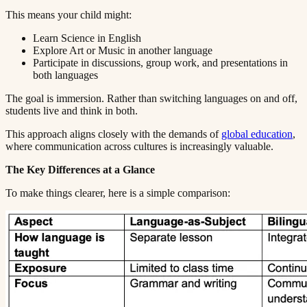
This means your child might:​​​​‌ ‍ ​‍​‍‌‍ ‌ ​‍‌‍‍‌‌‍‌ ‌‍‍‌‌‍ ‍​‍​‍​ ‍‍​‍​‍‌ ​ ‌‍​‌‌‍ ‍‌‍‍‌‌ ‌​‌ ‍‌​‍ ‍‌‍‍‌‌‍ ​‍​‍​‍ ​​‍​‍‌‍‍​‌ ​‍‌‍‌‌‌‍‌‍​‍​‍​ ‍‍​‍​‍​‍ ‌ ​ ‌ ‌​‌ ‌‌‌‍‌​‌‍‍‌‌‍ ​‍ ‌‍‍‌‌‍ ‍‌ ‌​‌‍‌‌‌‍ ‍‌ ‌​​‍ ‌‍‌‌‌‍‌​‌‍‍‌‌ ‌​​‍ ‌‍ ‌‌‍ ‌‍‌​‌‍‌‌​ ‌‌ ​​‌ ​‍‌‍‌‌‌ ​ ‌‍‌‌‌‍ ‍‌ ‌​‌‍​‌‌ ‌​‌‍‍‌‌‍ ‌‍ ‍​ ‍ ‌‍‍‌‌‍‌​​ ‌​ ‍​‌‍​‍​ ‌‍‌‍‌​​ ‌​​ ‍‌‌‍‌‌​ ‍‌​‍ ‌​ ​ ​ ‌​‌‍‌​‌‍‌​​‍ ‌​ ‌​​ ​‍​ ​ ​ ‌‍​‍ ‌​ ‍‌​ ​‍‌‍‌​​ ​‌​‍ ‌‌‍‌‌​ ​​‌‍‌‍​ ​‌‌‍‌‌​ ‍‌​ ‌‌​ ‌​‌‍​‍‌‍‌‍‌‍‌​​ ​‌​ ‍ ‌ ‌​‌ ‍‌‌ ​​‌‍‌‌​ ‌‌‍ ‍‌‍‌‌‌ ‌ ‌ ​ ​ ‍ ‌ ​​‌‍​‌‌ ‌​‌‍‍​​ ‌‌‍​ ‌‍ ‌‍ ‍‌ ‌​‌‍‌‌‌‍ ‍‌ ‌​​‍‌‌​ ‌‌‌​​‍‌‌ ‌‍‍ ‌‍‌‌‌ ‍‌​‍‌‌​ ​ ‌​‌​​‍‌‌​ ​ ‌​‌​​‍‌‌​ ​‍​ ​‍​ ‍​‌‍‌‌​ ‌ ​ ‌ ​ ​‌‌‍‌​​ ‍​​ ‍‌​ ​​​ ‌ ​ ​‍‌‍​‌​‍‌‌​ ​‍​ ​‍​‍‌‌​ ‌‌‌​‌​​‍ ‍‌‍​ ‌‍‍​‌‍‍‌‌‍ ​‌‍‌​‌ ​‍‌‍‌‌‌‍ ‍​‍‌‌​ ‌‌‌​​‍‌‌ ‌‍‍ ‌‍‌‌‌ ‍‌​‍‌‌​ ​ ‌​‌​​‍‌‌​ ​ ‌​‌​​‍‌‌​ ​‍​ ​‍​ ‌‌​ ‍​​ ​‍‌‍‌‌​ ‌‌​ ‌‍​ ‌ ​ ‌‍​ ​‍​ ‌‍​ ​‌‌‍​‍​‍‌‌​ ​‍​ ​‍​‍‌‌​ ‌‌‌​‌​​‍ ‍‌ ‌​‌‍‌‌‌ ‍​‌ ‌​​ ‌‍​‍‌‍​‌‌ ​ ‌‍‌‌‌‌‌‌‌ ​‍‌‍ ​​ ‌​‍‌‌​ ​‍‌​‌‍‌ ​ ‌ ‌​‌ ‌‌‌‍‌​‌‍‍‌‌‍ ​‍‌‍‌‍‍‌‌‍‌​​ ‌​ ‍​‌‍​‍​ ‌‍‌‍‌​​ ‌​​ ‍‌‌‍‌‌​ ‍‌​‍ ‌​ ​ ​ ‌​‌‍‌​‌‍‌​​‍ ‌​ ‌​​ ​‍​ ​ ​ ‌‍​‍ ‌​ ‍‌​ ​‍‌‍‌​​ ​‌​‍ ‌‌‍‌‌​ ​​‌‍‌‍​ ​‌‌‍‌‌​ ‍‌​ ‌‌​ ‌​‌‍​‍‌‍‌‍‌‍‌​​ ​‌​‍‌‍‌ ‌​‌ ‍‌‌ ​​‌‍‌‌​ ‌‌‍ ‍‌‍‌‌‌ ‌ ‌ ​ ​‍‌‍‌ ​​‌‍​‌‌ ‌​‌‍‍​​ ‌‌‍​ ‌‍ ‌‍ ‍‌ ‌​‌‍‌‌‌‍ ‍‌ ‌​​‍‌‌​ ‌‌‌​​‍‌‌ ‌‍‍ ‌‍‌‌‌ ‍‌​‍‌‌​ ​ ‌​‌​​‍‌‌​ ​ ‌​‌​​‍‌‌​ ​‍​ ​‍​ ‍​‌‍‌‌​ ‌ ​ ‌ ​ ​‌‌‍‌​​ ‍​​ ‍‌​ ​​​ ‌ ​ ​‍‌‍​‌​‍‌‌​ ​‍​ ​‍​‍‌‌​ ‌‌‌​‌​​‍ ‍‌‍​ ‌‍‍​‌‍‍‌‌‍ ​‌‍‌​‌ ​‍‌‍‌‌‌‍ ‍​‍‌‌​ ‌‌‌​​‍‌‌ ‌‍‍ ‌‍‌‌‌ ‍‌​‍‌‌​ ​ ‌​‌​​‍‌‌​ ​ ‌​‌​​‍‌‌​ ​‍​ ​‍​ ‌‌​ ‍​​ ​‍‌‍‌‌​ ‌‌​ ‌‍​ ‌ ​ ‌‍​ ​‍​ ‌‍​ ​‌‌‍​‍​‍‌‌​ ​‍​ ​‍​‍‌‌​ ‌‌‌​‌​​‍ ‍‌ ‌​‌‍‌‌‌ ‍​‌ ‌​​‍‌‍‌ ​​‌‍‌‌‌ ​‍‌ ​ ‌ ​​‌‍‌‌‌‍​ ‌ ‌​‌‍‍‌‌ ‌‍‌‍‌‌​ ‌‌ ​​‌ ‌‌‌‍​‍‌‍ ​‌‍‍‌‌ ​ ‌‍‍​‌‍‌‌‌‍‌​​‍​‍‌ ‌
Learn Science in English​​​​‌ ‍ ​‍​‍‌‍ ‌ ​‍‌‍‍‌‌‍‌ ‌‍‍‌‌‍ ‍​‍​‍​ ‍‍​‍​‍‌ ​ ‌‍​‌‌‍ ‍‌‍‍‌‌ ‌​‌ ‍‌​‍ ‍‌‍‍‌‌‍ ​‍​‍​‍ ​​‍​‍‌‍‍​‌ ​‍‌‍‌‌‌‍‌‍​‍​‍​ ‍‍​‍​‍​‍ ‌ ​ ‌ ‌​‌ ‌‌‌‍‌​‌‍‍‌‌‍ ​‍ ‌‍‍‌‌‍ ‍‌ ‌​‌‍‌‌‌‍ ‍‌ ‌​​‍ ‌‍‌‌‌‍‌​‌‍‍‌‌ ‌​​‍ ‌‍ ‌‌‍ ‌‍‌​‌‍‌‌​ ‌‌ ​​‌ ​‍‌‍‌‌‌ ​ ‌‍‌‌‌‍ ‍‌ ‌​‌‍​‌‌ ‌​‌‍‍‌‌‍ ‌‍ ‍​ ‍ ‌‍‍‌‌‍‌​​ ‌​ ‍​‌‍​‍​ ‌‍‌‍‌​​ ‌​​ ‍‌‌‍‌‌​ ‍‌​‍ ‌​ ​ ​ ‌​‌‍‌​‌‍‌​​‍ ‌​ ‌​​ ​‍​ ​ ​ ‌‍​‍ ‌​ ‍‌​ ​‍‌‍‌​​ ​‌​‍ ‌‌‍‌‌​ ​​‌‍‌‍​ ​‌‌‍‌‌​ ‍‌​ ‌‌​ ‌​‌‍​‍‌‍‌‍‌‍‌​​ ​‌​ ‍ ‌ ‌​‌ ‍‌‌ ​​‌‍‌‌​ ‌‌‍ ‍‌‍‌‌‌ ‌ ‌ ​ ​ ‍ ‌ ​​‌‍​‌‌ ‌​‌‍‍​​ ‌‌‍​ ‌‍ ‌‍ ‍‌ ‌​‌‍‌‌‌‍ ‍‌ ‌​​‍‌‌​ ‌‌‌​​‍‌‌ ‌‍‍ ‌‍‌‌‌ ‍‌​‍‌‌​ ​ ‌​‌​​‍‌‌​ ​ ‌​‌​​‍‌‌​ ​‍​ ​‍‌‍​‌‌‍​‍‌‍‌​‌‍‌‍​ ‌‍​ ‌ ​ ​​‌‍​‌‌‍‌‍​ ​ ​ ‍‌‌‍‌‌​‍‌‌​ ​‍​ ​‍​‍‌‌​ ‌‌‌​‌​​‍ ‍‌‍​ ‌‍‍​‌‍‍‌‌‍ ​‌‍‌​‌ ​‍‌‍‌‌‌‍ ‍​‍‌‌​ ‌‌‌​​‍‌‌ ‌‍‍ ‌‍‌‌‌ ‍‌​‍‌‌​ ​ ‌​‌​​‍‌‌​ ​ ‌​‌​​‍‌‌​ ​‍​ ​‍‌‍‌​​ ‌​​ ‍‌​ ​‍‌‍‌‍‌‍​ ‌‍‌​​ ​‌‌‍‌​​ ‌ ​ ‌‍​ ​ ​‍‌‌​ ​‍​ ​‍​‍‌‌​ ‌‌‌​‌​​‍ ‍‌ ‌​‌‍‌‌‌ ‍​‌ ‌​​ ‌‍​‍‌‍​‌‌ ​ ‌‍‌‌‌‌‌‌‌ ​‍‌‍ ​​ ‌​‍‌‌​ ​‍‌​‌‍‌ ​ ‌ ‌​‌ ‌‌‌‍‌​‌‍‍‌‌‍ ​‍‌‍‌‍‍‌‌‍‌​​ ‌​ ‍​‌‍​‍​ ‌‍‌‍‌​​ ‌​​ ‍‌‌‍‌‌​ ‍‌​‍ ‌​ ​ ​ ‌​‌‍‌​‌‍‌​​‍ ‌​ ‌​​ ​‍​ ​ ​ ‌‍​‍ ‌​ ‍‌​ ​‍‌‍‌​​ ​‌​‍ ‌‌‍‌‌​ ​​‌‍‌‍​ ​‌‌‍‌‌​ ‍‌​ ‌‌​ ‌​‌‍​‍‌‍‌‍‌‍‌​​ ​‌​‍‌‍‌ ‌​‌ ‍‌‌ ​​‌‍‌‌​ ‌‌‍ ‍‌‍‌‌‌ ‌ ‌ ​ ​‍‌‍‌ ​​‌‍​‌‌ ‌​‌‍‍​​ ‌‌‍​ ‌‍ ‌‍ ‍‌ ‌​‌‍‌‌‌‍ ‍‌ ‌​​‍‌‌​ ‌‌‌​​‍‌‌ ‌‍‍ ‌‍‌‌‌ ‍‌​‍‌‌​ ​ ‌​‌​​‍‌‌​ ​ ‌​‌​​‍‌‌​ ​‍​ ​‍‌‍​‌‌‍​‍‌‍‌​‌‍‌‍​ ‌‍​ ‌ ​ ​​‌‍​‌‌‍‌‍​ ​ ​ ‍‌‌‍‌‌​‍‌‌​ ​‍​ ​‍​‍‌‌​ ‌‌‌​‌​​‍ ‍‌‍​ ‌‍‍​‌‍‍‌‌‍ ​‌‍‌​‌ ​‍‌‍‌‌‌‍ ‍​‍‌‌​ ‌‌‌​​‍‌‌ ‌‍‍ ‌‍‌‌‌ ‍‌​‍‌‌​ ​ ‌​‌​​‍‌‌​ ​ ‌​‌​​‍‌‌​ ​‍​ ​‍‌‍‌​​ ‌​​ ‍‌​ ​‍‌‍‌‍‌‍​ ‌‍‌​​ ​‌‌‍‌​​ ‌ ​ ‌‍​ ​ ​‍‌‌​ ​‍​ ​‍​‍‌‌​ ‌‌‌​‌​​‍ ‍‌ ‌​‌‍‌‌‌ ‍​‌ ‌​​‍‌‍‌ ​​‌‍‌‌‌ ​‍‌ ​ ‌ ​​‌‍‌‌‌‍​ ‌ ‌​‌‍‍‌‌ ‌‍‌‍‌‌​ ‌‌ ​​‌ ‌‌‌‍​‍‌‍ ​‌‍‍‌‌ ​ ‌‍‍​‌‍‌‌‌‍‌​​‍​‍‌ ‌
Explore Art or Music in another language​​​​‌ ‍ ​‍​‍‌‍ ‌ ​‍‌‍‍‌‌‍‌ ‌‍‍‌‌‍ ‍​‍​‍​ ‍‍​‍​‍‌ ​ ‌‍​‌‌‍ ‍‌‍‍‌‌ ‌​‌ ‍‌​‍ ‍‌‍‍‌‌‍ ​‍​‍​‍ ​​‍​‍‌‍‍​‌ ​‍‌‍‌‌‌‍‌‍​‍​‍​ ‍‍​‍​‍​‍ ‌ ​ ‌ ‌​‌ ‌‌‌‍‌​‌‍‍‌‌‍ ​‍ ‌‍‍‌‌‍ ‍‌ ‌​‌‍‌‌‌‍ ‍‌ ‌​​‍ ‌‍‌‌‌‍‌​‌‍‍‌‌ ‌​​‍ ‌‍ ‌‌‍ ‌‍‌​‌‍‌‌​ ‌‌ ​​‌ ​‍‌‍‌‌‌ ​ ‌‍‌‌‌‍ ‍‌ ‌​‌‍​‌‌ ‌​‌‍‍‌‌‍ ‌‍ ‍​ ‍ ‌‍‍‌‌‍‌​​ ‌​ ‍​‌‍​‍​ ‌‍‌‍‌​​ ‌​​ ‍‌‌‍‌‌​ ‍‌​‍ ‌​ ​ ​ ‌​‌‍‌​‌‍‌​​‍ ‌​ ‌​​ ​‍​ ​ ​ ‌‍​‍ ‌​ ‍‌​ ​‍‌‍‌​​ ​‌​‍ ‌‌‍‌‌​ ​​‌‍‌‍​ ​‌‌‍‌‌​ ‍‌​ ‌‌​ ‌​‌‍​‍‌‍‌‍‌‍‌​​ ​‌​ ‍ ‌ ‌​‌ ‍‌‌ ​​‌‍‌‌​ ‌‌‍ ‍‌‍‌‌‌ ‌ ‌ ​ ​ ‍ ‌ ​​‌‍​‌‌ ‌​‌‍‍​​ ‌‌‍​ ‌‍ ‌‍ ‍‌ ‌​‌‍‌‌‌‍ ‍‌ ‌​​‍‌‌​ ‌‌‌​​‍‌‌ ‌‍‍ ‌‍‌‌‌ ‍‌​‍‌‌​ ​ ‌​‌​​‍‌‌​ ​ ‌​‌​​‍‌‌​ ​‍​ ​‍‌‍‌‌​ ‌​‌‍‌‍‌‍‌‍​ ‍‌​ ‌‍​ ‍​​ ‌​​ ​​​ ​ ​ ‌‍​ ‌ ​‍‌‌​ ​‍​ ​‍​‍‌‌​ ‌‌‌​‌​​‍ ‍‌‍​ ‌‍‍​‌‍‍‌‌‍ ​‌‍‌​‌ ​‍‌‍‌‌‌‍ ‍​‍‌‌​ ‌‌‌​​‍‌‌ ‌‍‍ ‌‍‌‌‌ ‍‌​‍‌‌​ ​ ‌​‌​​‍‌‌​ ​ ‌​‌​​‍‌‌​ ​‍​ ​‍‌‍‌​​ ​​‌‍​ ​ ‌​​ ‌‌​ ‌​​ ​‍​ ​‍​ ​​​ ​‌‌‍‌​​ ‌​​‍‌‌​ ​‍​ ​‍​‍‌‌​ ‌‌‌​‌​​‍ ‍‌ ‌​‌‍‌‌‌ ‍​‌ ‌​​ ‌‍​‍‌‍​‌‌ ​ ‌‍‌‌‌‌‌‌‌ ​‍‌‍ ​​ ‌​‍‌‌​ ​‍‌​‌‍‌ ​ ‌ ‌​‌ ‌‌‌‍‌​‌‍‍‌‌‍ ​‍‌‍‌‍‍‌‌‍‌​​ ‌​ ‍​‌‍​‍​ ‌‍‌‍‌​​ ‌​​ ‍‌‌‍‌‌​ ‍‌​‍ ‌​ ​ ​ ‌​‌‍‌​‌‍‌​​‍ ‌​ ‌​​ ​‍​ ​ ​ ‌‍​‍ ‌​ ‍‌​ ​‍‌‍‌​​ ​‌​‍ ‌‌‍‌‌​ ​​‌‍‌‍​ ​‌‌‍‌‌​ ‍‌​ ‌‌​ ‌​‌‍​‍‌‍‌‍‌‍‌​​ ​‌​‍‌‍‌ ‌​‌ ‍‌‌ ​​‌‍‌‌​ ‌‌‍ ‍‌‍‌‌‌ ‌ ‌ ​ ​‍‌‍‌ ​​‌‍​‌‌ ‌​‌‍‍​​ ‌‌‍​ ‌‍ ‌‍ ‍‌ ‌​‌‍‌‌‌‍ ‍‌ ‌​​‍‌‌​ ‌‌‌​​‍‌‌ ‌‍‍ ‌‍‌‌‌ ‍‌​‍‌‌​ ​ ‌​‌​​‍‌‌​ ​ ‌​‌​​‍‌‌​ ​‍​ ​‍‌‍‌‌​ ‌​‌‍‌‍‌‍‌‍​ ‍‌​ ‌‍​ ‍​​ ‌​​ ​​​ ​ ​ ‌‍​ ‌ ​‍‌‌​ ​‍​ ​‍​‍‌‌​ ‌‌‌​‌​​‍ ‍‌‍​ ‌‍‍​‌‍‍‌‌‍ ​‌‍‌​‌ ​‍‌‍‌‌‌‍ ‍​‍‌‌​ ‌‌‌​​‍‌‌ ‌‍‍ ‌‍‌‌‌ ‍‌​‍‌‌​ ​ ‌​‌​​‍‌‌​ ​ ‌​‌​​‍‌‌​ ​‍​ ​‍‌‍‌​​ ​​‌‍​ ​ ‌​​ ‌‌​ ‌​​ ​‍​ ​‍​ ​​​ ​‌‌‍‌​​ ‌​​‍‌‌​ ​‍​ ​‍​‍‌‌​ ‌‌‌​‌​​‍ ‍‌ ‌​‌‍‌‌‌ ‍​‌ ‌​​‍‌‍‌ ​​‌‍‌‌‌ ​‍‌ ​ ‌ ​​‌‍‌‌‌‍​ ‌ ‌​‌‍‍‌‌ ‌‍‌‍‌‌​ ‌‌ ​​‌ ‌‌‌‍​‍‌‍ ​‌‍‍‌‌ ​ ‌‍‍​‌‍‌‌‌‍‌​​‍​‍‌ ‌
Participate in discussions, group work, and presentations in
both languages​​​​‌ ‍ ​‍​‍‌‍ ‌ ​‍‌‍‍‌‌‍‌ ‌‍‍‌‌‍ ‍​‍​‍​ ‍‍​‍​‍‌ ​ ‌‍​‌‌‍ ‍‌‍‍‌‌ ‌​‌ ‍‌​‍ ‍‌‍‍‌‌‍ ​‍​‍​‍ ​​‍​‍‌‍‍​‌ ​‍‌‍‌‌‌‍‌‍​‍​‍​ ‍‍​‍​‍​‍ ‌ ​ ‌ ‌​‌ ‌‌‌‍‌​‌‍‍‌‌‍ ​‍ ‌‍‍‌‌‍ ‍‌ ‌​‌‍‌‌‌‍ ‍‌ ‌​​‍ ‌‍‌‌‌‍‌​‌‍‍‌‌ ‌​​‍ ‌‍ ‌‌‍ ‌‍‌​‌‍‌‌​ ‌‌ ​​‌ ​‍‌‍‌‌‌ ​ ‌‍‌‌‌‍ ‍‌ ‌​‌‍​‌‌ ‌​‌‍‍‌‌‍ ‌‍ ‍​ ‍ ‌‍‍‌‌‍‌​​ ‌​ ‍​‌‍​‍​ ‌‍‌‍‌​​ ‌​​ ‍‌‌‍‌‌​ ‍‌​‍ ‌​ ​ ​ ‌​‌‍‌​‌‍‌​​‍ ‌​ ‌​​ ​‍​ ​ ​ ‌‍​‍ ‌​ ‍‌​ ​‍‌‍‌​​ ​‌​‍ ‌‌‍‌‌​ ​​‌‍‌‍​ ​‌‌‍‌‌​ ‍‌​ ‌‌​ ‌​‌‍​‍‌‍‌‍‌‍‌​​ ​‌​ ‍ ‌ ‌​‌ ‍‌‌ ​​‌‍‌‌​ ‌‌‍ ‍‌‍‌‌‌ ‌ ‌ ​ ​ ‍ ‌ ​​‌‍​‌‌ ‌​‌‍‍​​ ‌‌‍​ ‌‍ ‌‍ ‍‌ ‌​‌‍‌‌‌‍ ‍‌ ‌​​‍‌‌​ ‌‌‌​​‍‌‌ ‌‍‍ ‌‍‌‌‌ ‍‌​‍‌‌​ ​ ‌​‌​​‍‌‌​ ​ ‌​‌​​‍‌‌​ ​‍​ ​‍‌‍‌‌​ ​ ​ ‍‌‌‍​‌​ ​‌​ ​ ​ ‍​​ ‌​​ ​‍‌‍​‌‌‍​‍​ ​ ​‍‌‌​ ​‍​ ​‍​‍‌‌​ ‌‌‌​‌​​‍ ‍‌‍​ ‌‍‍​‌‍‍‌‌‍ ​‌‍‌​‌ ​‍‌‍‌‌‌‍ ‍​‍‌‌​ ‌‌‌​​‍‌‌ ‌‍‍ ‌‍‌‌‌ ‍‌​‍‌‌​ ​ ‌​‌​​‍‌‌​ ​ ‌​‌​​‍‌‌​ ​‍​ ​‍‌‍​‍‌‍‌‌​ ‌​​ ‌‍​ ‌‍​ ‍​​ ​‍‌‍‌‌​ ​‌​ ​‌​ ​‍‌‍‌‌​‍‌‌​ ​‍​ ​‍​‍‌‌​ ‌‌‌​‌​​‍ ‍‌ ‌​‌‍‌‌‌ ‍​‌ ‌​​ ‌‍​‍‌‍​‌‌ ​ ‌‍‌‌‌‌‌‌‌ ​‍‌‍ ​​ ‌​‍‌‌​ ​‍‌​‌‍‌ ​ ‌ ‌​‌ ‌‌‌‍‌​‌‍‍‌‌‍ ​‍‌‍‌‍‍‌‌‍‌​​ ‌​ ‍​‌‍​‍​ ‌‍‌‍‌​​ ‌​​ ‍‌‌‍‌‌​ ‍‌​‍ ‌​ ​ ​ ‌​‌‍‌​‌‍‌​​‍ ‌​ ‌​​ ​‍​ ​ ​ ‌‍​‍ ‌​ ‍‌​ ​‍‌‍‌​​ ​‌​‍ ‌‌‍‌‌​ ​​‌‍‌‍​ ​‌‌‍‌‌​ ‍‌​ ‌‌​ ‌​‌‍​‍‌‍‌‍‌‍‌​​ ​‌​‍‌‍‌ ‌​‌ ‍‌‌ ​​‌‍‌‌​ ‌‌‍ ‍‌‍‌‌‌ ‌ ‌ ​ ​‍‌‍‌ ​​‌‍​‌‌ ‌​‌‍‍​​ ‌‌‍​ ‌‍ ‌‍ ‍‌ ‌​‌‍‌‌‌‍ ‍‌ ‌​​‍‌‌​ ‌‌‌​​‍‌‌ ‌‍‍ ‌‍‌‌‌ ‍‌​‍‌‌​ ​ ‌​‌​​‍‌‌​ ​ ‌​‌​​‍‌‌​ ​‍​ ​‍‌‍‌‌​ ​ ​ ‍‌‌‍​‌​ ​‌​ ​ ​ ‍​​ ‌​​ ​‍‌‍​‌‌‍​‍​ ​ ​‍‌‌​ ​‍​ ​‍​‍‌‌​ ‌‌‌​‌​​‍ ‍‌‍​ ‌‍‍​‌‍‍‌‌‍ ​‌‍‌​‌ ​‍‌‍‌‌‌‍ ‍​‍‌‌​ ‌‌‌​​‍‌‌ ‌‍‍ ‌‍‌‌‌ ‍‌​‍‌‌​ ​ ‌​‌​​‍‌‌​ ​ ‌​‌​​‍‌‌​ ​‍​ ​‍‌‍​‍‌‍‌‌​ ‌​​ ‌‍​ ‌‍​ ‍​​ ​‍‌‍‌‌​ ​‌​ ​‌​ ​‍‌‍‌‌​‍‌‌​ ​‍​ ​‍​‍‌‌​ ‌‌‌​‌​​‍ ‍‌ ‌​‌‍‌‌‌ ‍​‌ ‌​​‍‌‍‌ ​​‌‍‌‌‌ ​‍‌ ​ ‌ ​​‌‍‌‌‌‍​ ‌ ‌​‌‍‍‌‌ ‌‍‌‍‌‌​ ‌‌ ​​‌ ‌‌‌‍​‍‌‍ ​‌‍‍‌‌ ​ ‌‍‍​‌‍‌‌‌‍‌​​‍​‍‌ ‌
The goal is immersion. Rather than switching languages on and off,
students live and think in both.​​​​‌ ‍ ​‍​‍‌‍ ‌ ​‍‌‍‍‌‌‍‌ ‌‍‍‌‌‍ ‍​‍​‍​ ‍‍​‍​‍‌ ​ ‌‍​‌‌‍ ‍‌‍‍‌‌ ‌​‌ ‍‌​‍ ‍‌‍‍‌‌‍ ​‍​‍​‍ ​​‍​‍‌‍‍​‌ ​‍‌‍‌‌‌‍‌‍​‍​‍​ ‍‍​‍​‍​‍ ‌ ​ ‌ ‌​‌ ‌‌‌‍‌​‌‍‍‌‌‍ ​‍ ‌‍‍‌‌‍ ‍‌ ‌​‌‍‌‌‌‍ ‍‌ ‌​​‍ ‌‍‌‌‌‍‌​‌‍‍‌‌ ‌​​‍ ‌‍ ‌‌‍ ‌‍‌​‌‍‌‌​ ‌‌ ​​‌ ​‍‌‍‌‌‌ ​ ‌‍‌‌‌‍ ‍‌ ‌​‌‍​‌‌ ‌​‌‍‍‌‌‍ ‌‍ ‍​ ‍ ‌‍‍‌‌‍‌​​ ‌​ ‍​‌‍​‍​ ‌‍‌‍‌​​ ‌​​ ‍‌‌‍‌‌​ ‍‌​‍ ‌​ ​ ​ ‌​‌‍‌​‌‍‌​​‍ ‌​ ‌​​ ​‍​ ​ ​ ‌‍​‍ ‌​ ‍‌​ ​‍‌‍‌​​ ​‌​‍ ‌‌‍‌‌​ ​​‌‍‌‍​ ​‌‌‍‌‌​ ‍‌​ ‌‌​ ‌​‌‍​‍‌‍‌‍‌‍‌​​ ​‌​ ‍ ‌ ‌​‌ ‍‌‌ ​​‌‍‌‌​ ‌‌‍ ‍‌‍‌‌‌ ‌ ‌ ​ ​ ‍ ‌ ​​‌‍​‌‌ ‌​‌‍‍​​ ‌‌‍​ ‌‍ ‌‍ ‍‌ ‌​‌‍‌‌‌‍ ‍‌ ‌​​‍‌‌​ ‌‌‌​​‍‌‌ ‌‍‍ ‌‍‌‌‌ ‍‌​‍‌‌​ ​ ‌​‌​​‍‌‌​ ​ ‌​‌​​‍‌‌​ ​‍​ ​‍‌‍​‍​ ​‍​ ‍​​ ‌ ‌‍‌‍‌‍​ ‌‍​‍​ ​ ​ ‍‌​ ‌‍‌‍​‌‌‍‌​​‍‌‌​ ​‍​ ​‍​‍‌‌​ ‌‌‌​‌​​‍ ‍‌‍​ ‌‍‍​‌‍‍‌‌‍ ​‌‍‌​‌ ​‍‌‍‌‌‌‍ ‍​‍‌‌​ ‌‌‌​​‍‌‌ ‌‍‍ ‌‍‌‌‌ ‍‌​‍‌‌​ ​ ‌​‌​​‍‌‌​ ​ ‌​‌​​‍‌‌​ ​‍​ ​‍‌‍​ ​ ‌‍​ ​ ​ ​​‌‍​ ​ ‌​​ ​‍‌‍‌‌​ ‌ ​ ‌‌​ ​ ​ ‌‍​‍‌‌​ ​‍​ ​‍​‍‌‌​ ‌‌‌​‌​​‍ ‍‌ ‌​‌‍‌‌‌ ‍​‌ ‌​​ ‌‍​‍‌‍​‌‌ ​ ‌‍‌‌‌‌‌‌‌ ​‍‌‍ ​​ ‌​‍‌‌​ ​‍‌​‌‍‌ ​ ‌ ‌​‌ ‌‌‌‍‌​‌‍‍‌‌‍ ​‍‌‍‌‍‍‌‌‍‌​​ ‌​ ‍​‌‍​‍​ ‌‍‌‍‌​​ ‌​​ ‍‌‌‍‌‌​ ‍‌​‍ ‌​ ​ ​ ‌​‌‍‌​‌‍‌​​‍ ‌​ ‌​​ ​‍​ ​ ​ ‌‍​‍ ‌​ ‍‌​ ​‍‌‍‌​​ ​‌​‍ ‌‌‍‌‌​ ​​‌‍‌‍​ ​‌‌‍‌‌​ ‍‌​ ‌‌​ ‌​‌‍​‍‌‍‌‍‌‍‌​​ ​‌​‍‌‍‌ ‌​‌ ‍‌‌ ​​‌‍‌‌​ ‌‌‍ ‍‌‍‌‌‌ ‌ ‌ ​ ​‍‌‍‌ ​​‌‍​‌‌ ‌​‌‍‍​​ ‌‌‍​ ‌‍ ‌‍ ‍‌ ‌​‌‍‌‌‌‍ ‍‌ ‌​​‍‌‌​ ‌‌‌​​‍‌‌ ‌‍‍ ‌‍‌‌‌ ‍‌​‍‌‌​ ​ ‌​‌​​‍‌‌​ ​ ‌​‌​​‍‌‌​ ​‍​ ​‍‌‍​‍​ ​‍​ ‍​​ ‌ ‌‍‌‍‌‍​ ‌‍​‍​ ​ ​ ‍‌​ ‌‍‌‍​‌‌‍‌​​‍‌‌​ ​‍​ ​‍​‍‌‌​ ‌‌‌​‌​​‍ ‍‌‍​ ‌‍‍​‌‍‍‌‌‍ ​‌‍‌​‌ ​‍‌‍‌‌‌‍ ‍​‍‌‌​ ‌‌‌​​‍‌‌ ‌‍‍ ‌‍‌‌‌ ‍‌​‍‌‌​ ​ ‌​‌​​‍‌‌​ ​ ‌​‌​​‍‌‌​ ​‍​ ​‍‌‍​ ​ ‌‍​ ​ ​ ​​‌‍​ ​ ‌​​ ​‍‌‍‌‌​ ‌ ​ ‌‌​ ​ ​ ‌‍​‍‌‌​ ​‍​ ​‍​‍‌‌​ ‌‌‌​‌​​‍ ‍‌ ‌​‌‍‌‌‌ ‍​‌ ‌​​‍‌‍‌ ​​‌‍‌‌‌ ​‍‌ ​ ‌ ​​‌‍‌‌‌‍​ ‌ ‌​‌‍‍‌‌ ‌‍‌‍‌‌​ ‌‌ ​​‌ ‌‌‌‍​‍‌‍ ​‌‍‍‌‌ ​ ‌‍‍​‌‍‌‌‌‍‌​​‍​‍‌ ‌
This approach aligns closely with the demands of ​​​​‌ ‍ ​‍​‍‌‍ ‌ ​‍‌‍‍‌‌‍‌ ‌‍‍‌‌‍ ‍​‍​‍​ ‍‍​‍​‍‌ ​ ‌‍​‌‌‍ ‍‌‍‍‌‌ ‌​‌ ‍‌​‍ ‍‌‍‍‌‌‍ ​‍​‍​‍ ​​‍​‍‌‍‍​‌ ​‍‌‍‌‌‌‍‌‍​‍​‍​ ‍‍​‍​‍​‍ ‌ ​ ‌ ‌​‌ ‌‌‌‍‌​‌‍‍‌‌‍ ​‍ ‌‍‍‌‌‍ ‍‌ ‌​‌‍‌‌‌‍ ‍‌ ‌​​‍ ‌‍‌‌‌‍‌​‌‍‍‌‌ ‌​​‍ ‌‍ ‌‌‍ ‌‍‌​‌‍‌‌​ ‌‌ ​​‌ ​‍‌‍‌‌‌ ​ ‌‍‌‌‌‍ ‍‌ ‌​‌‍​‌‌ ‌​‌‍‍‌‌‍ ‌‍ ‍​ ‍ ‌‍‍‌‌‍‌​​ ‌​ ‍​‌‍​‍​ ‌‍‌‍‌​​ ‌​​ ‍‌‌‍‌‌​ ‍‌​‍ ‌​ ​ ​ ‌​‌‍‌​‌‍‌​​‍ ‌​ ‌​​ ​‍​ ​ ​ ‌‍​‍ ‌​ ‍‌​ ​‍‌‍‌​​ ​‌​‍ ‌‌‍‌‌​ ​​‌‍‌‍​ ​‌‌‍‌‌​ ‍‌​ ‌‌​ ‌​‌‍​‍‌‍‌‍‌‍‌​​ ​‌​ ‍ ‌ ‌​‌ ‍‌‌ ​​‌‍‌‌​ ‌‌‍ ‍‌‍‌‌‌ ‌ ‌ ​ ​ ‍ ‌ ​​‌‍​‌‌ ‌​‌‍‍​​ ‌‌‍​ ‌‍ ‌‍ ‍‌ ‌​‌‍‌‌‌‍ ‍‌ ‌​​‍‌‌​ ‌‌‌​​‍‌‌ ‌‍‍ ‌‍‌‌‌ ‍‌​‍‌‌​ ​ ‌​‌​​‍‌‌​ ​ ‌​‌​​‍‌‌​ ​‍​ ​‍​ ‍‌​ ‌‌​ ​‍​ ‌ ​ ‌​‌‍​‍​ ‍​‌‍​‌​ ‍‌​ ‌‌​ ​‌‌‍‌‍​‍‌‌​ ​‍​ ​‍​‍‌‌​ ‌‌‌​‌​​‍ ‍‌‍​ ‌‍‍​‌‍‍‌‌‍ ​‌‍‌​‌ ​‍‌‍‌‌‌‍ ‍​‍‌‌​ ‌‌‌​​‍‌‌ ‌‍‍ ‌‍‌‌‌ ‍‌​‍‌‌​ ​ ‌​‌​​‍‌‌​ ​ ‌​‌​​‍‌‌​ ​‍​ ​‍​ ​​‌‍‌‍​ ‌‌​ ​ ​ ‌ ​ ​​​ ​​​ ‍‌​ ‌‍​ ​​‌‍​ ‌‍‌‍​‍‌‌​ ​‍​ ​‍​‍‌‌​ ‌‌‌​‌​​‍ ‍‌ ‌​‌‍‌‌‌ ‍​‌ ‌​​ ‌‍​‍‌‍​‌‌ ​ ‌‍‌‌‌‌‌‌‌ ​‍‌‍ ​​ ‌​‍‌‌​ ​‍‌​‌‍‌ ​ ‌ ‌​‌ ‌‌‌‍‌​‌‍‍‌‌‍ ​‍‌‍‌‍‍‌‌‍‌​​ ‌​ ‍​‌‍​‍​ ‌‍‌‍‌​​ ‌​​ ‍‌‌‍‌‌​ ‍‌​‍ ‌​ ​ ​ ‌​‌‍‌​‌‍‌​​‍ ‌​ ‌​​ ​‍​ ​ ​ ‌‍​‍ ‌​ ‍‌​ ​‍‌‍‌​​ ​‌​‍ ‌‌‍‌‌​ ​​‌‍‌‍​ ​‌‌‍‌‌​ ‍‌​ ‌‌​ ‌​‌‍​‍‌‍‌‍‌‍‌​​ ​‌​‍‌‍‌ ‌​‌ ‍‌‌ ​​‌‍‌‌​ ‌‌‍ ‍‌‍‌‌‌ ‌ ‌ ​ ​‍‌‍‌ ​​‌‍​‌‌ ‌​‌‍‍​​ ‌‌‍​ ‌‍ ‌‍ ‍‌ ‌​‌‍‌‌‌‍ ‍‌ ‌​​‍‌‌​ ‌‌‌​​‍‌‌ ‌‍‍ ‌‍‌‌‌ ‍‌​‍‌‌​ ​ ‌​‌​​‍‌‌​ ​ ‌​‌​​‍‌‌​ ​‍​ ​‍​ ‍‌​ ‌‌​ ​‍​ ‌ ​ ‌​‌‍​‍​ ‍​‌‍​‌​ ‍‌​ ‌‌​ ​‌‌‍‌‍​‍‌‌​ ​‍​ ​‍​‍‌‌​ ‌‌‌​‌​​‍ ‍‌‍​ ‌‍‍​‌‍‍‌‌‍ ​‌‍‌​‌ ​‍‌‍‌‌‌‍ ‍​‍‌‌​ ‌‌‌​​‍‌‌ ‌‍‍ ‌‍‌‌‌ ‍‌​‍‌‌​ ​ ‌​‌​​‍‌‌​ ​ ‌​‌​​‍‌‌​ ​‍​ ​‍​ ​​‌‍‌‍​ ‌‌​ ​ ​ ‌ ​ ​​​ ​​​ ‍‌​ ‌‍​ ​​‌‍​ ‌‍‌‍​‍‌‌​ ​‍​ ​‍​‍‌‌​ ‌‌‌​‌​​‍ ‍‌ ‌​‌‍‌‌‌ ‍​‌ ‌​​‍‌‍‌ ​​‌‍‌‌‌ ​‍‌ ​ ‌ ​​‌‍‌‌‌‍​ ‌ ‌​‌‍‍‌‌ ‌‍‌‍‌‌​ ‌‌ ​​‌ ‌‌‌‍​‍‌‍ ​‌‍‍‌‌ ​ ‌‍‍​‌‍‌‌‌‍‌​​‍​‍‌ ‌
global education​​​​‌ ‍ ​‍​‍‌‍ ‌ ​‍‌‍‍‌‌‍‌ ‌‍‍‌‌‍ ‍​‍​‍​ ‍‍​‍​‍‌ ​ ‌‍​‌‌‍ ‍‌‍‍‌‌ ‌​‌ ‍‌​‍ ‍‌‍‍‌‌‍ ​‍​‍​‍ ​​‍​‍‌‍‍​‌ ​‍‌‍‌‌‌‍‌‍​‍​‍​ ‍‍​‍​‍​‍ ‌ ​ ‌ ‌​‌ ‌‌‌‍‌​‌‍‍‌‌‍ ​‍ ‌‍‍‌‌‍ ‍‌ ‌​‌‍‌‌‌‍ ‍‌ ‌​​‍ ‌‍‌‌‌‍‌​‌‍‍‌‌ ‌​​‍ ‌‍ ‌‌‍ ‌‍‌​‌‍‌‌​ ‌‌ ​​‌ ​‍‌‍‌‌‌ ​ ‌‍‌‌‌‍ ‍‌ ‌​‌‍​‌‌ ‌​‌‍‍‌‌‍ ‌‍ ‍​ ‍ ‌‍‍‌‌‍‌​​ ‌​ ‍​‌‍​‍​ ‌‍‌‍‌​​ ‌​​ ‍‌‌‍‌‌​ ‍‌​‍ ‌​ ​ ​ ‌​‌‍‌​‌‍‌​​‍ ‌​ ‌​​ ​‍​ ​ ​ ‌‍​‍ ‌​ ‍‌​ ​‍‌‍‌​​ ​‌​‍ ‌‌‍‌‌​ ​​‌‍‌‍​ ​‌‌‍‌‌​ ‍‌​ ‌‌​ ‌​‌‍​‍‌‍‌‍‌‍‌​​ ​‌​ ‍ ‌ ‌​‌ ‍‌‌ ​​‌‍‌‌​ ‌‌‍ ‍‌‍‌‌‌ ‌ ‌ ​ ​ ‍ ‌ ​​‌‍​‌‌ ‌​‌‍‍​​ ‌‌‍​ ‌‍ ‌‍ ‍‌ ‌​‌‍‌‌‌‍ ‍‌ ‌​​‍‌‌​ ‌‌‌​​‍‌‌ ‌‍‍ ‌‍‌‌‌ ‍‌​‍‌‌​ ​ ‌​‌​​‍‌‌​ ​ ‌​‌​​‍‌‌​ ​‍​ ​‍​ ‍‌​ ‌‌​ ​‍​ ‌ ​ ‌​‌‍​‍​ ‍​‌‍​‌​ ‍‌​ ‌‌​ ​‌‌‍‌‍​‍‌‌​ ​‍​ ​‍​‍‌‌​ ‌‌‌​‌​​‍ ‍‌‍​ ‌‍‍​‌‍‍‌‌‍ ​‌‍‌​‌ ​‍‌‍‌‌‌‍ ‍​‍‌‌​ ‌‌‌​​‍‌‌ ‌‍‍ ‌‍‌‌‌ ‍‌​‍‌‌​ ​ ‌​‌​​‍‌‌​ ​ ‌​‌​​‍‌‌​ ​‍​ ​‍​ ​​‌‍​ ​ ‌‌​ ‌‍​ ‍‌​ ‍​​ ‌‍‌‍‌‌​ ‍‌​ ‌​​ ‌​​ ‌‍​‍‌‌​ ​‍​ ​‍​‍‌‌​ ‌‌‌​‌​​‍ ‍‌ ‌​‌‍‌‌‌ ‍​‌ ‌​​ ‌‍​‍‌‍​‌‌ ​ ‌‍‌‌‌‌‌‌‌ ​‍‌‍ ​​ ‌​‍‌‌​ ​‍‌​‌‍‌ ​ ‌ ‌​‌ ‌‌‌‍‌​‌‍‍‌‌‍ ​‍‌‍‌‍‍‌‌‍‌​​ ‌​ ‍​‌‍​‍​ ‌‍‌‍‌​​ ‌​​ ‍‌‌‍‌‌​ ‍‌​‍ ‌​ ​ ​ ‌​‌‍‌​‌‍‌​​‍ ‌​ ‌​​ ​‍​ ​ ​ ‌‍​‍ ‌​ ‍‌​ ​‍‌‍‌​​ ​‌​‍ ‌‌‍‌‌​ ​​‌‍‌‍​ ​‌‌‍‌‌​ ‍‌​ ‌‌​ ‌​‌‍​‍‌‍‌‍‌‍‌​​ ​‌​‍‌‍‌ ‌​‌ ‍‌‌ ​​‌‍‌‌​ ‌‌‍ ‍‌‍‌‌‌ ‌ ‌ ​ ​‍‌‍‌ ​​‌‍​‌‌ ‌​‌‍‍​​ ‌‌‍​ ‌‍ ‌‍ ‍‌ ‌​‌‍‌‌‌‍ ‍‌ ‌​​‍‌‌​ ‌‌‌​​‍‌‌ ‌‍‍ ‌‍‌‌‌ ‍‌​‍‌‌​ ​ ‌​‌​​‍‌‌​ ​ ‌​‌​​‍‌‌​ ​‍​ ​‍​ ‍‌​ ‌‌​ ​‍​ ‌ ​ ‌​‌‍​‍​ ‍​‌‍​‌​ ‍‌​ ‌‌​ ​‌‌‍‌‍​‍‌‌​ ​‍​ ​‍​‍‌‌​ ‌‌‌​‌​​‍ ‍‌‍​ ‌‍‍​‌‍‍‌‌‍ ​‌‍‌​‌ ​‍‌‍‌‌‌‍ ‍​‍‌‌​ ‌‌‌​​‍‌‌ ‌‍‍ ‌‍‌‌‌ ‍‌​‍‌‌​ ​ ‌​‌​​‍‌‌​ ​ ‌​‌​​‍‌‌​ ​‍​ ​‍​ ​​‌‍​ ​ ‌‌​ ‌‍​ ‍‌​ ‍​​ ‌‍‌‍‌‌​ ‍‌​ ‌​​ ‌​​ ‌‍​‍‌‌​ ​‍​ ​‍​‍‌‌​ ‌‌‌​‌​​‍ ‍‌ ‌​‌‍‌‌‌ ‍​‌ ‌​​‍‌‍‌ ​​‌‍‌‌‌ ​‍‌ ​ ‌ ​​‌‍‌‌‌‍​ ‌ ‌​‌‍‍‌‌ ‌‍‌‍‌‌​ ‌‌ ​​‌ ‌‌‌‍​‍‌‍ ​‌‍‍‌‌ ​ ‌‍‍​‌‍‌‌‌‍‌​​‍​‍‌ ‌
,
where communication across cultures is increasingly valuable.​​​​‌ ‍ ​‍​‍‌‍ ‌ ​‍‌‍‍‌‌‍‌ ‌‍‍‌‌‍ ‍​‍​‍​ ‍‍​‍​‍‌ ​ ‌‍​‌‌‍ ‍‌‍‍‌‌ ‌​‌ ‍‌​‍ ‍‌‍‍‌‌‍ ​‍​‍​‍ ​​‍​‍‌‍‍​‌ ​‍‌‍‌‌‌‍‌‍​‍​‍​ ‍‍​‍​‍​‍ ‌ ​ ‌ ‌​‌ ‌‌‌‍‌​‌‍‍‌‌‍ ​‍ ‌‍‍‌‌‍ ‍‌ ‌​‌‍‌‌‌‍ ‍‌ ‌​​‍ ‌‍‌‌‌‍‌​‌‍‍‌‌ ‌​​‍ ‌‍ ‌‌‍ ‌‍‌​‌‍‌‌​ ‌‌ ​​‌ ​‍‌‍‌‌‌ ​ ‌‍‌‌‌‍ ‍‌ ‌​‌‍​‌‌ ‌​‌‍‍‌‌‍ ‌‍ ‍​ ‍ ‌‍‍‌‌‍‌​​ ‌​ ‍​‌‍​‍​ ‌‍‌‍‌​​ ‌​​ ‍‌‌‍‌‌​ ‍‌​‍ ‌​ ​ ​ ‌​‌‍‌​‌‍‌​​‍ ‌​ ‌​​ ​‍​ ​ ​ ‌‍​‍ ‌​ ‍‌​ ​‍‌‍‌​​ ​‌​‍ ‌‌‍‌‌​ ​​‌‍‌‍​ ​‌‌‍‌‌​ ‍‌​ ‌‌​ ‌​‌‍​‍‌‍‌‍‌‍‌​​ ​‌​ ‍ ‌ ‌​‌ ‍‌‌ ​​‌‍‌‌​ ‌‌‍ ‍‌‍‌‌‌ ‌ ‌ ​ ​ ‍ ‌ ​​‌‍​‌‌ ‌​‌‍‍​​ ‌‌‍​ ‌‍ ‌‍ ‍‌ ‌​‌‍‌‌‌‍ ‍‌ ‌​​‍‌‌​ ‌‌‌​​‍‌‌ ‌‍‍ ‌‍‌‌‌ ‍‌​‍‌‌​ ​ ‌​‌​​‍‌‌​ ​ ‌​‌​​‍‌‌​ ​‍​ ​‍​ ‍‌​ ‌‌​ ​‍​ ‌ ​ ‌​‌‍​‍​ ‍​‌‍​‌​ ‍‌​ ‌‌​ ​‌‌‍‌‍​‍‌‌​ ​‍​ ​‍​‍‌‌​ ‌‌‌​‌​​‍ ‍‌‍​ ‌‍‍​‌‍‍‌‌‍ ​‌‍‌​‌ ​‍‌‍‌‌‌‍ ‍​‍‌‌​ ‌‌‌​​‍‌‌ ‌‍‍ ‌‍‌‌‌ ‍‌​‍‌‌​ ​ ‌​‌​​‍‌‌​ ​ ‌​‌​​‍‌‌​ ​‍​ ​‍​ ​​‌‍‌​​ ‍​‌‍‌‍‌‍​ ​ ​ ​ ‌‌​ ‌​​ ‌‍‌‍‌‌‌‍​‌‌‍‌​​‍‌‌​ ​‍​ ​‍​‍‌‌​ ‌‌‌​‌​​‍ ‍‌ ‌​‌‍‌‌‌ ‍​‌ ‌​​ ‌‍​‍‌‍​‌‌ ​ ‌‍‌‌‌‌‌‌‌ ​‍‌‍ ​​ ‌​‍‌‌​ ​‍‌​‌‍‌ ​ ‌ ‌​‌ ‌‌‌‍‌​‌‍‍‌‌‍ ​‍‌‍‌‍‍‌‌‍‌​​ ‌​ ‍​‌‍​‍​ ‌‍‌‍‌​​ ‌​​ ‍‌‌‍‌‌​ ‍‌​‍ ‌​ ​ ​ ‌​‌‍‌​‌‍‌​​‍ ‌​ ‌​​ ​‍​ ​ ​ ‌‍​‍ ‌​ ‍‌​ ​‍‌‍‌​​ ​‌​‍ ‌‌‍‌‌​ ​​‌‍‌‍​ ​‌‌‍‌‌​ ‍‌​ ‌‌​ ‌​‌‍​‍‌‍‌‍‌‍‌​​ ​‌​‍‌‍‌ ‌​‌ ‍‌‌ ​​‌‍‌‌​ ‌‌‍ ‍‌‍‌‌‌ ‌ ‌ ​ ​‍‌‍‌ ​​‌‍​‌‌ ‌​‌‍‍​​ ‌‌‍​ ‌‍ ‌‍ ‍‌ ‌​‌‍‌‌‌‍ ‍‌ ‌​​‍‌‌​ ‌‌‌​​‍‌‌ ‌‍‍ ‌‍‌‌‌ ‍‌​‍‌‌​ ​ ‌​‌​​‍‌‌​ ​ ‌​‌​​‍‌‌​ ​‍​ ​‍​ ‍‌​ ‌‌​ ​‍​ ‌ ​ ‌​‌‍​‍​ ‍​‌‍​‌​ ‍‌​ ‌‌​ ​‌‌‍‌‍​‍‌‌​ ​‍​ ​‍​‍‌‌​ ‌‌‌​‌​​‍ ‍‌‍​ ‌‍‍​‌‍‍‌‌‍ ​‌‍‌​‌ ​‍‌‍‌‌‌‍ ‍​‍‌‌​ ‌‌‌​​‍‌‌ ‌‍‍ ‌‍‌‌‌ ‍‌​‍‌‌​ ​ ‌​‌​​‍‌‌​ ​ ‌​‌​​‍‌‌​ ​‍​ ​‍​ ​​‌‍‌​​ ‍​‌‍‌‍‌‍​ ​ ​ ​ ‌‌​ ‌​​ ‌‍‌‍‌‌‌‍​‌‌‍‌​​‍‌‌​ ​‍​ ​‍​‍‌‌​ ‌‌‌​‌​​‍ ‍‌ ‌​‌‍‌‌‌ ‍​‌ ‌​​‍‌‍‌ ​​‌‍‌‌‌ ​‍‌ ​ ‌ ​​‌‍‌‌‌‍​ ‌ ‌​‌‍‍‌‌ ‌‍‌‍‌‌​ ‌‌ ​​‌ ‌‌‌‍​‍‌‍ ​‌‍‍‌‌ ​ ‌‍‍​‌‍‌‌‌‍‌​​‍​‍‌ ‌
The Key Differences at a Glance​​​​‌ ‍ ​‍​‍‌‍ ‌ ​‍‌‍‍‌‌‍‌ ‌‍‍‌‌‍ ‍​‍​‍​ ‍‍​‍​‍‌ ​ ‌‍​‌‌‍ ‍‌‍‍‌‌ ‌​‌ ‍‌​‍ ‍‌‍‍‌‌‍ ​‍​‍​‍ ​​‍​‍‌‍‍​‌ ​‍‌‍‌‌‌‍‌‍​‍​‍​ ‍‍​‍​‍​‍ ‌ ​ ‌ ‌​‌ ‌‌‌‍‌​‌‍‍‌‌‍ ​‍ ‌‍‍‌‌‍ ‍‌ ‌​‌‍‌‌‌‍ ‍‌ ‌​​‍ ‌‍‌‌‌‍‌​‌‍‍‌‌ ‌​​‍ ‌‍ ‌‌‍ ‌‍‌​‌‍‌‌​ ‌‌ ​​‌ ​‍‌‍‌‌‌ ​ ‌‍‌‌‌‍ ‍‌ ‌​‌‍​‌‌ ‌​‌‍‍‌‌‍ ‌‍ ‍​ ‍ ‌‍‍‌‌‍‌​​ ‌​ ‍​‌‍​‍​ ‌‍‌‍‌​​ ‌​​ ‍‌‌‍‌‌​ ‍‌​‍ ‌​ ​ ​ ‌​‌‍‌​‌‍‌​​‍ ‌​ ‌​​ ​‍​ ​ ​ ‌‍​‍ ‌​ ‍‌​ ​‍‌‍‌​​ ​‌​‍ ‌‌‍‌‌​ ​​‌‍‌‍​ ​‌‌‍‌‌​ ‍‌​ ‌‌​ ‌​‌‍​‍‌‍‌‍‌‍‌​​ ​‌​ ‍ ‌ ‌​‌ ‍‌‌ ​​‌‍‌‌​ ‌‌‍ ‍‌‍‌‌‌ ‌ ‌ ​ ​ ‍ ‌ ​​‌‍​‌‌ ‌​‌‍‍​​ ‌‌‍​ ‌‍ ‌‍ ‍‌ ‌​‌‍‌‌‌‍ ‍‌ ‌​​‍‌‌​ ‌‌‌​​‍‌‌ ‌‍‍ ‌‍‌‌‌ ‍‌​‍‌‌​ ​ ‌​‌​​‍‌‌​ ​ ‌​‌​​‍‌‌​ ​‍​ ​‍​ ‌ ​ ​​‌‍‌‍​ ‌‌​ ​‌‌‍‌‍‌‍​ ‌‍​‌​ ​‍‌‍​‌​ ​​‌‍‌​​‍‌‌​ ​‍​ ​‍​‍‌‌​ ‌‌‌​‌​​‍ ‍‌‍​ ‌‍‍​‌‍‍‌‌‍ ​‌‍‌​‌ ​‍‌‍‌‌‌‍ ‍​‍‌‌​ ‌‌‌​​‍‌‌ ‌‍‍ ‌‍‌‌‌ ‍‌​‍‌‌​ ​ ‌​‌​​‍‌‌​ ​ ‌​‌​​‍‌‌​ ​‍​ ​‍‌‍‌‍‌‍‌‍​ ‌‌​ ‌​‌‍‌​​ ​‍​ ‌‌​ ‌‌‌‍​‌‌‍‌‌​ ‍​​ ​​​‍‌‌​ ​‍​ ​‍​‍‌‌​ ‌‌‌​‌​​‍ ‍‌ ‌​‌‍‌‌‌ ‍​‌ ‌​​ ‌‍​‍‌‍​‌‌ ​ ‌‍‌‌‌‌‌‌‌ ​‍‌‍ ​​ ‌​‍‌‌​ ​‍‌​‌‍‌ ​ ‌ ‌​‌ ‌‌‌‍‌​‌‍‍‌‌‍ ​‍‌‍‌‍‍‌‌‍‌​​ ‌​ ‍​‌‍​‍​ ‌‍‌‍‌​​ ‌​​ ‍‌‌‍‌‌​ ‍‌​‍ ‌​ ​ ​ ‌​‌‍‌​‌‍‌​​‍ ‌​ ‌​​ ​‍​ ​ ​ ‌‍​‍ ‌​ ‍‌​ ​‍‌‍‌​​ ​‌​‍ ‌‌‍‌‌​ ​​‌‍‌‍​ ​‌‌‍‌‌​ ‍‌​ ‌‌​ ‌​‌‍​‍‌‍‌‍‌‍‌​​ ​‌​‍‌‍‌ ‌​‌ ‍‌‌ ​​‌‍‌‌​ ‌‌‍ ‍‌‍‌‌‌ ‌ ‌ ​ ​‍‌‍‌ ​​‌‍​‌‌ ‌​‌‍‍​​ ‌‌‍​ ‌‍ ‌‍ ‍‌ ‌​‌‍‌‌‌‍ ‍‌ ‌​​‍‌‌​ ‌‌‌​​‍‌‌ ‌‍‍ ‌‍‌‌‌ ‍‌​‍‌‌​ ​ ‌​‌​​‍‌‌​ ​ ‌​‌​​‍‌‌​ ​‍​ ​‍​ ‌ ​ ​​‌‍‌‍​ ‌‌​ ​‌‌‍‌‍‌‍​ ‌‍​‌​ ​‍‌‍​‌​ ​​‌‍‌​​‍‌‌​ ​‍​ ​‍​‍‌‌​ ‌‌‌​‌​​‍ ‍‌‍​ ‌‍‍​‌‍‍‌‌‍ ​‌‍‌​‌ ​‍‌‍‌‌‌‍ ‍​‍‌‌​ ‌‌‌​​‍‌‌ ‌‍‍ ‌‍‌‌‌ ‍‌​‍‌‌​ ​ ‌​‌​​‍‌‌​ ​ ‌​‌​​‍‌‌​ ​‍​ ​‍‌‍‌‍‌‍‌‍​ ‌‌​ ‌​‌‍‌​​ ​‍​ ‌‌​ ‌‌‌‍​‌‌‍‌‌​ ‍​​ ​​​‍‌‌​ ​‍​ ​‍​‍‌‌​ ‌‌‌​‌​​‍ ‍‌ ‌​‌‍‌‌‌ ‍​‌ ‌​​‍‌‍‌ ​​‌‍‌‌‌ ​‍‌ ​ ‌ ​​‌‍‌‌‌‍​ ‌ ‌​‌‍‍‌‌ ‌‍‌‍‌‌​ ‌‌ ​​‌ ‌‌‌‍​‍‌‍ ​‌‍‍‌‌ ​ ‌‍‍​‌‍‌‌‌‍‌​​‍​‍‌ ‌
To make things clearer, here is a simple comparison:​​​​‌ ‍ ​‍​‍‌‍ ‌ ​‍‌‍‍‌‌‍‌ ‌‍‍‌‌‍ ‍​‍​‍​ ‍‍​‍​‍‌ ​ ‌‍​‌‌‍ ‍‌‍‍‌‌ ‌​‌ ‍‌​‍ ‍‌‍‍‌‌‍ ​‍​‍​‍ ​​‍​‍‌‍‍​‌ ​‍‌‍‌‌‌‍‌‍​‍​‍​ ‍‍​‍​‍​‍ ‌ ​ ‌ ‌​‌ ‌‌‌‍‌​‌‍‍‌‌‍ ​‍ ‌‍‍‌‌‍ ‍‌ ‌​‌‍‌‌‌‍ ‍‌ ‌​​‍ ‌‍‌‌‌‍‌​‌‍‍‌‌ ‌​​‍ ‌‍ ‌‌‍ ‌‍‌​‌‍‌‌​ ‌‌ ​​‌ ​‍‌‍‌‌‌ ​ ‌‍‌‌‌‍ ‍‌ ‌​‌‍​‌‌ ‌​‌‍‍‌‌‍ ‌‍ ‍​ ‍ ‌‍‍‌‌‍‌​​ ‌​ ‍​‌‍​‍​ ‌‍‌‍‌​​ ‌​​ ‍‌‌‍‌‌​ ‍‌​‍ ‌​ ​ ​ ‌​‌‍‌​‌‍‌​​‍ ‌​ ‌​​ ​‍​ ​ ​ ‌‍​‍ ‌​ ‍‌​ ​‍‌‍‌​​ ​‌​‍ ‌‌‍‌‌​ ​​‌‍‌‍​ ​‌‌‍‌‌​ ‍‌​ ‌‌​ ‌​‌‍​‍‌‍‌‍‌‍‌​​ ​‌​ ‍ ‌ ‌​‌ ‍‌‌ ​​‌‍‌‌​ ‌‌‍ ‍‌‍‌‌‌ ‌ ‌ ​ ​ ‍ ‌ ​​‌‍​‌‌ ‌​‌‍‍​​ ‌‌‍​ ‌‍ ‌‍ ‍‌ ‌​‌‍‌‌‌‍ ‍‌ ‌​​‍‌‌​ ‌‌‌​​‍‌‌ ‌‍‍ ‌‍‌‌‌ ‍‌​‍‌‌​ ​ ‌​‌​​‍‌‌​ ​ ‌​‌​​‍‌‌​ ​‍​ ​‍‌‍‌‍​ ‍​‌‍‌‌‌‍​ ‌‍‌‌‌‍‌‌​ ​‍​ ‌ ​ ‍​​ ‌‌‌‍​‌​ ​‍​‍‌‌​ ​‍​ ​‍​‍‌‌​ ‌‌‌​‌​​‍ ‍‌‍​ ‌‍‍​‌‍‍‌‌‍ ​‌‍‌​‌ ​‍‌‍‌‌‌‍ ‍​‍‌‌​ ‌‌‌​​‍‌‌ ‌‍‍ ‌‍‌‌‌ ‍‌​‍‌‌​ ​ ‌​‌​​‍‌‌​ ​ ‌​‌​​‍‌‌​ ​‍​ ​‍‌‍​‍‌‍​‌​ ‍​‌‍​‌​ ‍​‌‍​ ​ ‌​‌‍‌‍‌‍‌‍​ ‌‍‌‍​‌‌‍‌‍​‍‌‌​ ​‍​ ​‍​‍‌‌​ ‌‌‌​‌​​‍ ‍‌ ‌​‌‍‌‌‌ ‍​‌ ‌​​ ‌‍​‍‌‍​‌‌ ​ ‌‍‌‌‌‌‌‌‌ ​‍‌‍ ​​ ‌​‍‌‌​ ​‍‌​‌‍‌ ​ ‌ ‌​‌ ‌‌‌‍‌​‌‍‍‌‌‍ ​‍‌‍‌‍‍‌‌‍‌​​ ‌​ ‍​‌‍​‍​ ‌‍‌‍‌​​ ‌​​ ‍‌‌‍‌‌​ ‍‌​‍ ‌​ ​ ​ ‌​‌‍‌​‌‍‌​​‍ ‌​ ‌​​ ​‍​ ​ ​ ‌‍​‍ ‌​ ‍‌​ ​‍‌‍‌​​ ​‌​‍ ‌‌‍‌‌​ ​​‌‍‌‍​ ​‌‌‍‌‌​ ‍‌​ ‌‌​ ‌​‌‍​‍‌‍‌‍‌‍‌​​ ​‌​‍‌‍‌ ‌​‌ ‍‌‌ ​​‌‍‌‌​ ‌‌‍ ‍‌‍‌‌‌ ‌ ‌ ​ ​‍‌‍‌ ​​‌‍​‌‌ ‌​‌‍‍​​ ‌‌‍​ ‌‍ ‌‍ ‍‌ ‌​‌‍‌‌‌‍ ‍‌ ‌​​‍‌‌​ ‌‌‌​​‍‌‌ ‌‍‍ ‌‍‌‌‌ ‍‌​‍‌‌​ ​ ‌​‌​​‍‌‌​ ​ ‌​‌​​‍‌‌​ ​‍​ ​‍‌‍‌‍​ ‍​‌‍‌‌‌‍​ ‌‍‌‌‌‍‌‌​ ​‍​ ‌ ​ ‍​​ ‌‌‌‍​‌​ ​‍​‍‌‌​ ​‍​ ​‍​‍‌‌​ ‌‌‌​‌​​‍ ‍‌‍​ ‌‍‍​‌‍‍‌‌‍ ​‌‍‌​‌ ​‍‌‍‌‌‌‍ ‍​‍‌‌​ ‌‌‌​​‍‌‌ ‌‍‍ ‌‍‌‌‌ ‍‌​‍‌‌​ ​ ‌​‌​​‍‌‌​ ​ ‌​‌​​‍‌‌​ ​‍​ ​‍‌‍​‍‌‍​‌​ ‍​‌‍​‌​ ‍​‌‍​ ​ ‌​‌‍‌‍‌‍‌‍​ ‌‍‌‍​‌‌‍‌‍​‍‌‌​ ​‍​ ​‍​‍‌‌​ ‌‌‌​‌​​‍ ‍‌ ‌​‌‍‌‌‌ ‍​‌ ‌​​‍‌‍‌ ​​‌‍‌‌‌ ​‍‌ ​ ‌ ​​‌‍‌‌‌‍​ ‌ ‌​‌‍‍‌‌ ‌‍‌‍‌‌​ ‌‌ ​​‌ ‌‌‌‍​‍‌‍ ​‌‍‍‌‌ ​ ‌‍‍​‌‍‌‌‌‍‌​​‍​‍‌ ‌