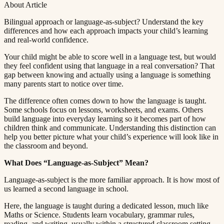
About Article
Bilingual approach or language-as-subject? Understand the key
differences and how each approach impacts your child’s learning
and real-world confidence.​​​​‌ ‍ ​‍​‍‌‍ ‌ ​‍‌‍‍‌‌‍‌ ‌‍‍‌‌‍ ‍​‍​‍​ ‍‍​‍​‍‌ ​ ‌‍​‌‌‍ ‍‌‍‍‌‌ ‌​‌ ‍‌​‍ ‍‌‍‍‌‌‍ ​‍​‍​‍ ​​‍​‍‌‍‍​‌ ​‍‌‍‌‌‌‍‌‍​‍​‍​ ‍‍​‍​‍​‍ ‌ ​ ‌ ‌​‌ ‌‌‌‍‌​‌‍‍‌‌‍ ​‍ ‌‍‍‌‌‍ ‍‌ ‌​‌‍‌‌‌‍ ‍‌ ‌​​‍ ‌‍‌‌‌‍‌​‌‍‍‌‌ ‌​​‍ ‌‍ ‌‌‍ ‌‍‌​‌‍‌‌​ ‌‌ ​​‌ ​‍‌‍‌‌‌ ​ ‌‍‌‌‌‍ ‍‌ ‌​‌‍​‌‌ ‌​‌‍‍‌‌‍ ‌‍ ‍​ ‍ ‌‍‍‌‌‍‌​​ ‌​ ‍​‌‍​‍​ ‌‍‌‍‌​​ ‌​​ ‍‌‌‍‌‌​ ‍‌​‍ ‌​ ​ ​ ‌​‌‍‌​‌‍‌​​‍ ‌​ ‌​​ ​‍​ ​ ​ ‌‍​‍ ‌​ ‍‌​ ​‍‌‍‌​​ ​‌​‍ ‌‌‍‌‌​ ​​‌‍‌‍​ ​‌‌‍‌‌​ ‍‌​ ‌‌​ ‌​‌‍​‍‌‍‌‍‌‍‌​​ ​‌​ ‍ ‌ ‌​‌ ‍‌‌ ​​‌‍‌‌​ ‌‌‍ ‍‌‍‌‌‌ ‌ ‌ ​ ​ ‍ ‌ ​​‌‍​‌‌ ‌​‌‍‍​​ ‌‌‍‌​‌‍‌‌‌ ​ ‌‍​ ‌ ​‍‌‍‍‌‌ ​​‌ ‌​‌‍‍‌‌‍ ‌‍ ‍​ ‌‍​‍‌‍​‌‌ ​ ‌‍‌‌‌‌‌‌‌ ​‍‌‍ ​​ ‌​‍‌‌​ ​‍‌​‌‍‌ ​ ‌ ‌​‌ ‌‌‌‍‌​‌‍‍‌‌‍ ​‍‌‍‌‍‍‌‌‍‌​​ ‌​ ‍​‌‍​‍​ ‌‍‌‍‌​​ ‌​​ ‍‌‌‍‌‌​ ‍‌​‍ ‌​ ​ ​ ‌​‌‍‌​‌‍‌​​‍ ‌​ ‌​​ ​‍​ ​ ​ ‌‍​‍ ‌​ ‍‌​ ​‍‌‍‌​​ ​‌​‍ ‌‌‍‌‌​ ​​‌‍‌‍​ ​‌‌‍‌‌​ ‍‌​ ‌‌​ ‌​‌‍​‍‌‍‌‍‌‍‌​​ ​‌​‍‌‍‌ ‌​‌ ‍‌‌ ​​‌‍‌‌​ ‌‌‍ ‍‌‍‌‌‌ ‌ ‌ ​ ​‍‌‍‌ ​​‌‍​‌‌ ‌​‌‍‍​​ ‌‌‍‌​‌‍‌‌‌ ​ ‌‍​ ‌ ​‍‌‍‍‌‌ ​​‌ ‌​‌‍‍‌‌‍ ‌‍ ‍​‍‌‍‌ ​​‌‍‌‌‌ ​‍‌ ​ ‌ ​​‌‍‌‌‌‍​ ‌ ‌​‌‍‍‌‌ ‌‍‌‍‌‌​ ‌‌ ​​‌ ‌‌‌‍​‍‌‍ ​‌‍‍‌‌ ​ ‌‍‍​‌‍‌‌‌‍‌​​‍​‍‌ ‌
Your child might be able to score well in a language test, but would
they feel confident using that language in a real conversation? That
gap between knowing and actually using a language is something
many parents start to notice over time.​​​​‌ ‍ ​‍​‍‌‍ ‌ ​‍‌‍‍‌‌‍‌ ‌‍‍‌‌‍ ‍​‍​‍​ ‍‍​‍​‍‌ ​ ‌‍​‌‌‍ ‍‌‍‍‌‌ ‌​‌ ‍‌​‍ ‍‌‍‍‌‌‍ ​‍​‍​‍ ​​‍​‍‌‍‍​‌ ​‍‌‍‌‌‌‍‌‍​‍​‍​ ‍‍​‍​‍​‍ ‌ ​ ‌ ‌​‌ ‌‌‌‍‌​‌‍‍‌‌‍ ​‍ ‌‍‍‌‌‍ ‍‌ ‌​‌‍‌‌‌‍ ‍‌ ‌​​‍ ‌‍‌‌‌‍‌​‌‍‍‌‌ ‌​​‍ ‌‍ ‌‌‍ ‌‍‌​‌‍‌‌​ ‌‌ ​​‌ ​‍‌‍‌‌‌ ​ ‌‍‌‌‌‍ ‍‌ ‌​‌‍​‌‌ ‌​‌‍‍‌‌‍ ‌‍ ‍​ ‍ ‌‍‍‌‌‍‌​​ ‌​ ‍​‌‍​‍​ ‌‍‌‍‌​​ ‌​​ ‍‌‌‍‌‌​ ‍‌​‍ ‌​ ​ ​ ‌​‌‍‌​‌‍‌​​‍ ‌​ ‌​​ ​‍​ ​ ​ ‌‍​‍ ‌​ ‍‌​ ​‍‌‍‌​​ ​‌​‍ ‌‌‍‌‌​ ​​‌‍‌‍​ ​‌‌‍‌‌​ ‍‌​ ‌‌​ ‌​‌‍​‍‌‍‌‍‌‍‌​​ ​‌​ ‍ ‌ ‌​‌ ‍‌‌ ​​‌‍‌‌​ ‌‌‍ ‍‌‍‌‌‌ ‌ ‌ ​ ​ ‍ ‌ ​​‌‍​‌‌ ‌​‌‍‍​​ ‌‌‍​ ‌‍ ‌‍ ‍‌ ‌​‌‍‌‌‌‍ ‍‌ ‌​​‍‌‌​ ‌‌‌​​‍‌‌ ‌‍‍ ‌‍‌‌‌ ‍‌​‍‌‌​ ​ ‌​‌​​‍‌‌​ ​ ‌​‌​​‍‌‌​ ​‍​ ​‍‌‍​‌​ ‌ ​ ​ ‌‍​‌​ ‌ ​ ​‍​ ‌ ​ ‌‍‌‍‌‌​ ​ ​ ​‍‌‍‌​​‍‌‌​ ​‍​ ​‍​‍‌‌​ ‌‌‌​‌​​‍ ‍‌‍​ ‌‍‍​‌‍‍‌‌‍ ​‌‍‌​‌ ​‍‌‍‌‌‌‍ ‍​‍‌‌​ ‌‌‌​​‍‌‌ ‌‍‍ ‌‍‌‌‌ ‍‌​‍‌‌​ ​ ‌​‌​​‍‌‌​ ​ ‌​‌​​‍‌‌​ ​‍​ ​‍​ ‌​​ ​ ‌‍​‍‌‍‌​​ ‌​​ ​‌‌‍​‍​ ‌‍‌‍‌‌‌‍‌‌​ ‍‌‌‍​‌​‍‌‌​ ​‍​ ​‍​‍‌‌​ ‌‌‌​‌​​‍ ‍‌ ‌​‌‍‌‌‌ ‍​‌ ‌​​ ‌‍​‍‌‍​‌‌ ​ ‌‍‌‌‌‌‌‌‌ ​‍‌‍ ​​ ‌​‍‌‌​ ​‍‌​‌‍‌ ​ ‌ ‌​‌ ‌‌‌‍‌​‌‍‍‌‌‍ ​‍‌‍‌‍‍‌‌‍‌​​ ‌​ ‍​‌‍​‍​ ‌‍‌‍‌​​ ‌​​ ‍‌‌‍‌‌​ ‍‌​‍ ‌​ ​ ​ ‌​‌‍‌​‌‍‌​​‍ ‌​ ‌​​ ​‍​ ​ ​ ‌‍​‍ ‌​ ‍‌​ ​‍‌‍‌​​ ​‌​‍ ‌‌‍‌‌​ ​​‌‍‌‍​ ​‌‌‍‌‌​ ‍‌​ ‌‌​ ‌​‌‍​‍‌‍‌‍‌‍‌​​ ​‌​‍‌‍‌ ‌​‌ ‍‌‌ ​​‌‍‌‌​ ‌‌‍ ‍‌‍‌‌‌ ‌ ‌ ​ ​‍‌‍‌ ​​‌‍​‌‌ ‌​‌‍‍​​ ‌‌‍​ ‌‍ ‌‍ ‍‌ ‌​‌‍‌‌‌‍ ‍‌ ‌​​‍‌‌​ ‌‌‌​​‍‌‌ ‌‍‍ ‌‍‌‌‌ ‍‌​‍‌‌​ ​ ‌​‌​​‍‌‌​ ​ ‌​‌​​‍‌‌​ ​‍​ ​‍‌‍​‌​ ‌ ​ ​ ‌‍​‌​ ‌ ​ ​‍​ ‌ ​ ‌‍‌‍‌‌​ ​ ​ ​‍‌‍‌​​‍‌‌​ ​‍​ ​‍​‍‌‌​ ‌‌‌​‌​​‍ ‍‌‍​ ‌‍‍​‌‍‍‌‌‍ ​‌‍‌​‌ ​‍‌‍‌‌‌‍ ‍​‍‌‌​ ‌‌‌​​‍‌‌ ‌‍‍ ‌‍‌‌‌ ‍‌​‍‌‌​ ​ ‌​‌​​‍‌‌​ ​ ‌​‌​​‍‌‌​ ​‍​ ​‍​ ‌​​ ​ ‌‍​‍‌‍‌​​ ‌​​ ​‌‌‍​‍​ ‌‍‌‍‌‌‌‍‌‌​ ‍‌‌‍​‌​‍‌‌​ ​‍​ ​‍​‍‌‌​ ‌‌‌​‌​​‍ ‍‌ ‌​‌‍‌‌‌ ‍​‌ ‌​​‍‌‍‌ ​​‌‍‌‌‌ ​‍‌ ​ ‌ ​​‌‍‌‌‌‍​ ‌ ‌​‌‍‍‌‌ ‌‍‌‍‌‌​ ‌‌ ​​‌ ‌‌‌‍​‍‌‍ ​‌‍‍‌‌ ​ ‌‍‍​‌‍‌‌‌‍‌​​‍​‍‌ ‌
The difference often comes down to how the language is taught.
Some schools focus on lessons, worksheets, and exams. Others
build language into everyday learning so it becomes part of how
children think and communicate. Understanding this distinction can
help you better picture what your child’s experience will look like in
the classroom and beyond.​​​​‌ ‍ ​‍​‍‌‍ ‌ ​‍‌‍‍‌‌‍‌ ‌‍‍‌‌‍ ‍​‍​‍​ ‍‍​‍​‍‌ ​ ‌‍​‌‌‍ ‍‌‍‍‌‌ ‌​‌ ‍‌​‍ ‍‌‍‍‌‌‍ ​‍​‍​‍ ​​‍​‍‌‍‍​‌ ​‍‌‍‌‌‌‍‌‍​‍​‍​ ‍‍​‍​‍​‍ ‌ ​ ‌ ‌​‌ ‌‌‌‍‌​‌‍‍‌‌‍ ​‍ ‌‍‍‌‌‍ ‍‌ ‌​‌‍‌‌‌‍ ‍‌ ‌​​‍ ‌‍‌‌‌‍‌​‌‍‍‌‌ ‌​​‍ ‌‍ ‌‌‍ ‌‍‌​‌‍‌‌​ ‌‌ ​​‌ ​‍‌‍‌‌‌ ​ ‌‍‌‌‌‍ ‍‌ ‌​‌‍​‌‌ ‌​‌‍‍‌‌‍ ‌‍ ‍​ ‍ ‌‍‍‌‌‍‌​​ ‌​ ‍​‌‍​‍​ ‌‍‌‍‌​​ ‌​​ ‍‌‌‍‌‌​ ‍‌​‍ ‌​ ​ ​ ‌​‌‍‌​‌‍‌​​‍ ‌​ ‌​​ ​‍​ ​ ​ ‌‍​‍ ‌​ ‍‌​ ​‍‌‍‌​​ ​‌​‍ ‌‌‍‌‌​ ​​‌‍‌‍​ ​‌‌‍‌‌​ ‍‌​ ‌‌​ ‌​‌‍​‍‌‍‌‍‌‍‌​​ ​‌​ ‍ ‌ ‌​‌ ‍‌‌ ​​‌‍‌‌​ ‌‌‍ ‍‌‍‌‌‌ ‌ ‌ ​ ​ ‍ ‌ ​​‌‍​‌‌ ‌​‌‍‍​​ ‌‌‍​ ‌‍ ‌‍ ‍‌ ‌​‌‍‌‌‌‍ ‍‌ ‌​​‍‌‌​ ‌‌‌​​‍‌‌ ‌‍‍ ‌‍‌‌‌ ‍‌​‍‌‌​ ​ ‌​‌​​‍‌‌​ ​ ‌​‌​​‍‌‌​ ​‍​ ​‍‌‍‌‍‌‍‌‍​ ​‍​ ​‍‌‍‌​​ ​‌​ ​‌​ ‌‌‌‍​‍​ ​​​ ‍‌‌‍​‌​‍‌‌​ ​‍​ ​‍​‍‌‌​ ‌‌‌​‌​​‍ ‍‌‍​ ‌‍‍​‌‍‍‌‌‍ ​‌‍‌​‌ ​‍‌‍‌‌‌‍ ‍​‍‌‌​ ‌‌‌​​‍‌‌ ‌‍‍ ‌‍‌‌‌ ‍‌​‍‌‌​ ​ ‌​‌​​‍‌‌​ ​ ‌​‌​​‍‌‌​ ​‍​ ​‍‌‍​‌​ ‌‌​ ‍​​ ‍​​ ‍​‌‍​‍​ ‌‍​ ‌‌​ ​​​ ‌‍​ ‍​​ ​​​‍‌‌​ ​‍​ ​‍​‍‌‌​ ‌‌‌​‌​​‍ ‍‌ ‌​‌‍‌‌‌ ‍​‌ ‌​​ ‌‍​‍‌‍​‌‌ ​ ‌‍‌‌‌‌‌‌‌ ​‍‌‍ ​​ ‌​‍‌‌​ ​‍‌​‌‍‌ ​ ‌ ‌​‌ ‌‌‌‍‌​‌‍‍‌‌‍ ​‍‌‍‌‍‍‌‌‍‌​​ ‌​ ‍​‌‍​‍​ ‌‍‌‍‌​​ ‌​​ ‍‌‌‍‌‌​ ‍‌​‍ ‌​ ​ ​ ‌​‌‍‌​‌‍‌​​‍ ‌​ ‌​​ ​‍​ ​ ​ ‌‍​‍ ‌​ ‍‌​ ​‍‌‍‌​​ ​‌​‍ ‌‌‍‌‌​ ​​‌‍‌‍​ ​‌‌‍‌‌​ ‍‌​ ‌‌​ ‌​‌‍​‍‌‍‌‍‌‍‌​​ ​‌​‍‌‍‌ ‌​‌ ‍‌‌ ​​‌‍‌‌​ ‌‌‍ ‍‌‍‌‌‌ ‌ ‌ ​ ​‍‌‍‌ ​​‌‍​‌‌ ‌​‌‍‍​​ ‌‌‍​ ‌‍ ‌‍ ‍‌ ‌​‌‍‌‌‌‍ ‍‌ ‌​​‍‌‌​ ‌‌‌​​‍‌‌ ‌‍‍ ‌‍‌‌‌ ‍‌​‍‌‌​ ​ ‌​‌​​‍‌‌​ ​ ‌​‌​​‍‌‌​ ​‍​ ​‍‌‍‌‍‌‍‌‍​ ​‍​ ​‍‌‍‌​​ ​‌​ ​‌​ ‌‌‌‍​‍​ ​​​ ‍‌‌‍​‌​‍‌‌​ ​‍​ ​‍​‍‌‌​ ‌‌‌​‌​​‍ ‍‌‍​ ‌‍‍​‌‍‍‌‌‍ ​‌‍‌​‌ ​‍‌‍‌‌‌‍ ‍​‍‌‌​ ‌‌‌​​‍‌‌ ‌‍‍ ‌‍‌‌‌ ‍‌​‍‌‌​ ​ ‌​‌​​‍‌‌​ ​ ‌​‌​​‍‌‌​ ​‍​ ​‍‌‍​‌​ ‌‌​ ‍​​ ‍​​ ‍​‌‍​‍​ ‌‍​ ‌‌​ ​​​ ‌‍​ ‍​​ ​​​‍‌‌​ ​‍​ ​‍​‍‌‌​ ‌‌‌​‌​​‍ ‍‌ ‌​‌‍‌‌‌ ‍​‌ ‌​​‍‌‍‌ ​​‌‍‌‌‌ ​‍‌ ​ ‌ ​​‌‍‌‌‌‍​ ‌ ‌​‌‍‍‌‌ ‌‍‌‍‌‌​ ‌‌ ​​‌ ‌‌‌‍​‍‌‍ ​‌‍‍‌‌ ​ ‌‍‍​‌‍‌‌‌‍‌​​‍​‍‌ ‌
What Does “Language-as-Subject” Mean?​​​​‌ ‍ ​‍​‍‌‍ ‌ ​‍‌‍‍‌‌‍‌ ‌‍‍‌‌‍ ‍​‍​‍​ ‍‍​‍​‍‌ ​ ‌‍​‌‌‍ ‍‌‍‍‌‌ ‌​‌ ‍‌​‍ ‍‌‍‍‌‌‍ ​‍​‍​‍ ​​‍​‍‌‍‍​‌ ​‍‌‍‌‌‌‍‌‍​‍​‍​ ‍‍​‍​‍​‍ ‌ ​ ‌ ‌​‌ ‌‌‌‍‌​‌‍‍‌‌‍ ​‍ ‌‍‍‌‌‍ ‍‌ ‌​‌‍‌‌‌‍ ‍‌ ‌​​‍ ‌‍‌‌‌‍‌​‌‍‍‌‌ ‌​​‍ ‌‍ ‌‌‍ ‌‍‌​‌‍‌‌​ ‌‌ ​​‌ ​‍‌‍‌‌‌ ​ ‌‍‌‌‌‍ ‍‌ ‌​‌‍​‌‌ ‌​‌‍‍‌‌‍ ‌‍ ‍​ ‍ ‌‍‍‌‌‍‌​​ ‌​ ‍​‌‍​‍​ ‌‍‌‍‌​​ ‌​​ ‍‌‌‍‌‌​ ‍‌​‍ ‌​ ​ ​ ‌​‌‍‌​‌‍‌​​‍ ‌​ ‌​​ ​‍​ ​ ​ ‌‍​‍ ‌​ ‍‌​ ​‍‌‍‌​​ ​‌​‍ ‌‌‍‌‌​ ​​‌‍‌‍​ ​‌‌‍‌‌​ ‍‌​ ‌‌​ ‌​‌‍​‍‌‍‌‍‌‍‌​​ ​‌​ ‍ ‌ ‌​‌ ‍‌‌ ​​‌‍‌‌​ ‌‌‍ ‍‌‍‌‌‌ ‌ ‌ ​ ​ ‍ ‌ ​​‌‍​‌‌ ‌​‌‍‍​​ ‌‌‍​ ‌‍ ‌‍ ‍‌ ‌​‌‍‌‌‌‍ ‍‌ ‌​​‍‌‌​ ‌‌‌​​‍‌‌ ‌‍‍ ‌‍‌‌‌ ‍‌​‍‌‌​ ​ ‌​‌​​‍‌‌​ ​ ‌​‌​​‍‌‌​ ​‍​ ​‍‌‍​‌​ ‌‍‌‍​‍​ ​‍​ ​‌‌‍​‌​ ‍​‌‍​‌‌‍‌‍​ ‌‌​ ‌ ​ ​​​‍‌‌​ ​‍​ ​‍​‍‌‌​ ‌‌‌​‌​​‍ ‍‌‍​ ‌‍‍​‌‍‍‌‌‍ ​‌‍‌​‌ ​‍‌‍‌‌‌‍ ‍​‍‌‌​ ‌‌‌​​‍‌‌ ‌‍‍ ‌‍‌‌‌ ‍‌​‍‌‌​ ​ ‌​‌​​‍‌‌​ ​ ‌​‌​​‍‌‌​ ​‍​ ​‍​ ‌‍​ ​ ​ ​‌​ ‍​​ ​‍‌‍‌‍​ ​​​ ​‍​ ‌‍‌‍‌‍‌‍​‌​ ​‌​‍‌‌​ ​‍​ ​‍​‍‌‌​ ‌‌‌​‌​​‍ ‍‌ ‌​‌‍‌‌‌ ‍​‌ ‌​​ ‌‍​‍‌‍​‌‌ ​ ‌‍‌‌‌‌‌‌‌ ​‍‌‍ ​​ ‌​‍‌‌​ ​‍‌​‌‍‌ ​ ‌ ‌​‌ ‌‌‌‍‌​‌‍‍‌‌‍ ​‍‌‍‌‍‍‌‌‍‌​​ ‌​ ‍​‌‍​‍​ ‌‍‌‍‌​​ ‌​​ ‍‌‌‍‌‌​ ‍‌​‍ ‌​ ​ ​ ‌​‌‍‌​‌‍‌​​‍ ‌​ ‌​​ ​‍​ ​ ​ ‌‍​‍ ‌​ ‍‌​ ​‍‌‍‌​​ ​‌​‍ ‌‌‍‌‌​ ​​‌‍‌‍​ ​‌‌‍‌‌​ ‍‌​ ‌‌​ ‌​‌‍​‍‌‍‌‍‌‍‌​​ ​‌​‍‌‍‌ ‌​‌ ‍‌‌ ​​‌‍‌‌​ ‌‌‍ ‍‌‍‌‌‌ ‌ ‌ ​ ​‍‌‍‌ ​​‌‍​‌‌ ‌​‌‍‍​​ ‌‌‍​ ‌‍ ‌‍ ‍‌ ‌​‌‍‌‌‌‍ ‍‌ ‌​​‍‌‌​ ‌‌‌​​‍‌‌ ‌‍‍ ‌‍‌‌‌ ‍‌​‍‌‌​ ​ ‌​‌​​‍‌‌​ ​ ‌​‌​​‍‌‌​ ​‍​ ​‍‌‍​‌​ ‌‍‌‍​‍​ ​‍​ ​‌‌‍​‌​ ‍​‌‍​‌‌‍‌‍​ ‌‌​ ‌ ​ ​​​‍‌‌​ ​‍​ ​‍​‍‌‌​ ‌‌‌​‌​​‍ ‍‌‍​ ‌‍‍​‌‍‍‌‌‍ ​‌‍‌​‌ ​‍‌‍‌‌‌‍ ‍​‍‌‌​ ‌‌‌​​‍‌‌ ‌‍‍ ‌‍‌‌‌ ‍‌​‍‌‌​ ​ ‌​‌​​‍‌‌​ ​ ‌​‌​​‍‌‌​ ​‍​ ​‍​ ‌‍​ ​ ​ ​‌​ ‍​​ ​‍‌‍‌‍​ ​​​ ​‍​ ‌‍‌‍‌‍‌‍​‌​ ​‌​‍‌‌​ ​‍​ ​‍​‍‌‌​ ‌‌‌​‌​​‍ ‍‌ ‌​‌‍‌‌‌ ‍​‌ ‌​​‍‌‍‌ ​​‌‍‌‌‌ ​‍‌ ​ ‌ ​​‌‍‌‌‌‍​ ‌ ‌​‌‍‍‌‌ ‌‍‌‍‌‌​ ‌‌ ​​‌ ‌‌‌‍​‍‌‍ ​‌‍‍‌‌ ​ ‌‍‍​‌‍‌‌‌‍‌​​‍​‍‌ ‌
Language-as-subject is the more familiar approach. It is how most of
us learned a second language in school.​​​​‌ ‍ ​‍​‍‌‍ ‌ ​‍‌‍‍‌‌‍‌ ‌‍‍‌‌‍ ‍​‍​‍​ ‍‍​‍​‍‌ ​ ‌‍​‌‌‍ ‍‌‍‍‌‌ ‌​‌ ‍‌​‍ ‍‌‍‍‌‌‍ ​‍​‍​‍ ​​‍​‍‌‍‍​‌ ​‍‌‍‌‌‌‍‌‍​‍​‍​ ‍‍​‍​‍​‍ ‌ ​ ‌ ‌​‌ ‌‌‌‍‌​‌‍‍‌‌‍ ​‍ ‌‍‍‌‌‍ ‍‌ ‌​‌‍‌‌‌‍ ‍‌ ‌​​‍ ‌‍‌‌‌‍‌​‌‍‍‌‌ ‌​​‍ ‌‍ ‌‌‍ ‌‍‌​‌‍‌‌​ ‌‌ ​​‌ ​‍‌‍‌‌‌ ​ ‌‍‌‌‌‍ ‍‌ ‌​‌‍​‌‌ ‌​‌‍‍‌‌‍ ‌‍ ‍​ ‍ ‌‍‍‌‌‍‌​​ ‌​ ‍​‌‍​‍​ ‌‍‌‍‌​​ ‌​​ ‍‌‌‍‌‌​ ‍‌​‍ ‌​ ​ ​ ‌​‌‍‌​‌‍‌​​‍ ‌​ ‌​​ ​‍​ ​ ​ ‌‍​‍ ‌​ ‍‌​ ​‍‌‍‌​​ ​‌​‍ ‌‌‍‌‌​ ​​‌‍‌‍​ ​‌‌‍‌‌​ ‍‌​ ‌‌​ ‌​‌‍​‍‌‍‌‍‌‍‌​​ ​‌​ ‍ ‌ ‌​‌ ‍‌‌ ​​‌‍‌‌​ ‌‌‍ ‍‌‍‌‌‌ ‌ ‌ ​ ​ ‍ ‌ ​​‌‍​‌‌ ‌​‌‍‍​​ ‌‌‍​ ‌‍ ‌‍ ‍‌ ‌​‌‍‌‌‌‍ ‍‌ ‌​​‍‌‌​ ‌‌‌​​‍‌‌ ‌‍‍ ‌‍‌‌‌ ‍‌​‍‌‌​ ​ ‌​‌​​‍‌‌​ ​ ‌​‌​​‍‌‌​ ​‍​ ​‍​ ‌‌‌‍‌‌‌‍​ ‌‍‌‍​ ‌​​ ‌ ​ ‍​​ ​​​ ‌​​ ‌ ​ ​‍​ ​ ​‍‌‌​ ​‍​ ​‍​‍‌‌​ ‌‌‌​‌​​‍ ‍‌‍​ ‌‍‍​‌‍‍‌‌‍ ​‌‍‌​‌ ​‍‌‍‌‌‌‍ ‍​‍‌‌​ ‌‌‌​​‍‌‌ ‌‍‍ ‌‍‌‌‌ ‍‌​‍‌‌​ ​ ‌​‌​​‍‌‌​ ​ ‌​‌​​‍‌‌​ ​‍​ ​‍​ ‌ ​ ‌ ​ ‌ ​ ​​‌‍‌‌‌‍​‍‌‍‌‌​ ‍‌​ ​‍​ ‍​​ ​‍​ ‌​​‍‌‌​ ​‍​ ​‍​‍‌‌​ ‌‌‌​‌​​‍ ‍‌ ‌​‌‍‌‌‌ ‍​‌ ‌​​ ‌‍​‍‌‍​‌‌ ​ ‌‍‌‌‌‌‌‌‌ ​‍‌‍ ​​ ‌​‍‌‌​ ​‍‌​‌‍‌ ​ ‌ ‌​‌ ‌‌‌‍‌​‌‍‍‌‌‍ ​‍‌‍‌‍‍‌‌‍‌​​ ‌​ ‍​‌‍​‍​ ‌‍‌‍‌​​ ‌​​ ‍‌‌‍‌‌​ ‍‌​‍ ‌​ ​ ​ ‌​‌‍‌​‌‍‌​​‍ ‌​ ‌​​ ​‍​ ​ ​ ‌‍​‍ ‌​ ‍‌​ ​‍‌‍‌​​ ​‌​‍ ‌‌‍‌‌​ ​​‌‍‌‍​ ​‌‌‍‌‌​ ‍‌​ ‌‌​ ‌​‌‍​‍‌‍‌‍‌‍‌​​ ​‌​‍‌‍‌ ‌​‌ ‍‌‌ ​​‌‍‌‌​ ‌‌‍ ‍‌‍‌‌‌ ‌ ‌ ​ ​‍‌‍‌ ​​‌‍​‌‌ ‌​‌‍‍​​ ‌‌‍​ ‌‍ ‌‍ ‍‌ ‌​‌‍‌‌‌‍ ‍‌ ‌​​‍‌‌​ ‌‌‌​​‍‌‌ ‌‍‍ ‌‍‌‌‌ ‍‌​‍‌‌​ ​ ‌​‌​​‍‌‌​ ​ ‌​‌​​‍‌‌​ ​‍​ ​‍​ ‌‌‌‍‌‌‌‍​ ‌‍‌‍​ ‌​​ ‌ ​ ‍​​ ​​​ ‌​​ ‌ ​ ​‍​ ​ ​‍‌‌​ ​‍​ ​‍​‍‌‌​ ‌‌‌​‌​​‍ ‍‌‍​ ‌‍‍​‌‍‍‌‌‍ ​‌‍‌​‌ ​‍‌‍‌‌‌‍ ‍​‍‌‌​ ‌‌‌​​‍‌‌ ‌‍‍ ‌‍‌‌‌ ‍‌​‍‌‌​ ​ ‌​‌​​‍‌‌​ ​ ‌​‌​​‍‌‌​ ​‍​ ​‍​ ‌ ​ ‌ ​ ‌ ​ ​​‌‍‌‌‌‍​‍‌‍‌‌​ ‍‌​ ​‍​ ‍​​ ​‍​ ‌​​‍‌‌​ ​‍​ ​‍​‍‌‌​ ‌‌‌​‌​​‍ ‍‌ ‌​‌‍‌‌‌ ‍​‌ ‌​​‍‌‍‌ ​​‌‍‌‌‌ ​‍‌ ​ ‌ ​​‌‍‌‌‌‍​ ‌ ‌​‌‍‍‌‌ ‌‍‌‍‌‌​ ‌‌ ​​‌ ‌‌‌‍​‍‌‍ ​‌‍‍‌‌ ​ ‌‍‍​‌‍‌‌‌‍‌​​‍​‍‌ ‌
Here, the language is taught during a dedicated lesson, much like
Maths or Science. Students learn vocabulary, grammar rules,
reading, and writing, usually within a structured classroom setting.​​​​‌ ‍ ​‍​‍‌‍ ‌ ​‍‌‍‍‌‌‍‌ ‌‍‍‌‌‍ ‍​‍​‍​ ‍‍​‍​‍‌ ​ ‌‍​‌‌‍ ‍‌‍‍‌‌ ‌​‌ ‍‌​‍ ‍‌‍‍‌‌‍ ​‍​‍​‍ ​​‍​‍‌‍‍​‌ ​‍‌‍‌‌‌‍‌‍​‍​‍​ ‍‍​‍​‍​‍ ‌ ​ ‌ ‌​‌ ‌‌‌‍‌​‌‍‍‌‌‍ ​‍ ‌‍‍‌‌‍ ‍‌ ‌​‌‍‌‌‌‍ ‍‌ ‌​​‍ ‌‍‌‌‌‍‌​‌‍‍‌‌ ‌​​‍ ‌‍ ‌‌‍ ‌‍‌​‌‍‌‌​ ‌‌ ​​‌ ​‍‌‍‌‌‌ ​ ‌‍‌‌‌‍ ‍‌ ‌​‌‍​‌‌ ‌​‌‍‍‌‌‍ ‌‍ ‍​ ‍ ‌‍‍‌‌‍‌​​ ‌​ ‍​‌‍​‍​ ‌‍‌‍‌​​ ‌​​ ‍‌‌‍‌‌​ ‍‌​‍ ‌​ ​ ​ ‌​‌‍‌​‌‍‌​​‍ ‌​ ‌​​ ​‍​ ​ ​ ‌‍​‍ ‌​ ‍‌​ ​‍‌‍‌​​ ​‌​‍ ‌‌‍‌‌​ ​​‌‍‌‍​ ​‌‌‍‌‌​ ‍‌​ ‌‌​ ‌​‌‍​‍‌‍‌‍‌‍‌​​ ​‌​ ‍ ‌ ‌​‌ ‍‌‌ ​​‌‍‌‌​ ‌‌‍ ‍‌‍‌‌‌ ‌ ‌ ​ ​ ‍ ‌ ​​‌‍​‌‌ ‌​‌‍‍​​ ‌‌‍​ ‌‍ ‌‍ ‍‌ ‌​‌‍‌‌‌‍ ‍‌ ‌​​‍‌‌​ ‌‌‌​​‍‌‌ ‌‍‍ ‌‍‌‌‌ ‍‌​‍‌‌​ ​ ‌​‌​​‍‌‌​ ​ ‌​‌​​‍‌‌​ ​‍​ ​‍​ ​‍‌‍​‍‌‍‌‌‌‍‌‌‌‍‌‍‌‍​ ‌‍‌‌​ ‍‌​ ‌​​ ​‍​ ‌​​ ‌​​‍‌‌​ ​‍​ ​‍​‍‌‌​ ‌‌‌​‌​​‍ ‍‌‍​ ‌‍‍​‌‍‍‌‌‍ ​‌‍‌​‌ ​‍‌‍‌‌‌‍ ‍​‍‌‌​ ‌‌‌​​‍‌‌ ‌‍‍ ‌‍‌‌‌ ‍‌​‍‌‌​ ​ ‌​‌​​‍‌‌​ ​ ‌​‌​​‍‌‌​ ​‍​ ​‍​ ​​​ ‌‍​ ‍​​ ‌​‌‍​‌​ ‌ ​ ​‍‌‍​‌‌‍‌‍​ ​‍​ ‌‌​ ‍‌​‍‌‌​ ​‍​ ​‍​‍‌‌​ ‌‌‌​‌​​‍ ‍‌ ‌​‌‍‌‌‌ ‍​‌ ‌​​ ‌‍​‍‌‍​‌‌ ​ ‌‍‌‌‌‌‌‌‌ ​‍‌‍ ​​ ‌​‍‌‌​ ​‍‌​‌‍‌ ​ ‌ ‌​‌ ‌‌‌‍‌​‌‍‍‌‌‍ ​‍‌‍‌‍‍‌‌‍‌​​ ‌​ ‍​‌‍​‍​ ‌‍‌‍‌​​ ‌​​ ‍‌‌‍‌‌​ ‍‌​‍ ‌​ ​ ​ ‌​‌‍‌​‌‍‌​​‍ ‌​ ‌​​ ​‍​ ​ ​ ‌‍​‍ ‌​ ‍‌​ ​‍‌‍‌​​ ​‌​‍ ‌‌‍‌‌​ ​​‌‍‌‍​ ​‌‌‍‌‌​ ‍‌​ ‌‌​ ‌​‌‍​‍‌‍‌‍‌‍‌​​ ​‌​‍‌‍‌ ‌​‌ ‍‌‌ ​​‌‍‌‌​ ‌‌‍ ‍‌‍‌‌‌ ‌ ‌ ​ ​‍‌‍‌ ​​‌‍​‌‌ ‌​‌‍‍​​ ‌‌‍​ ‌‍ ‌‍ ‍‌ ‌​‌‍‌‌‌‍ ‍‌ ‌​​‍‌‌​ ‌‌‌​​‍‌‌ ‌‍‍ ‌‍‌‌‌ ‍‌​‍‌‌​ ​ ‌​‌​​‍‌‌​ ​ ‌​‌​​‍‌‌​ ​‍​ ​‍​ ​‍‌‍​‍‌‍‌‌‌‍‌‌‌‍‌‍‌‍​ ‌‍‌‌​ ‍‌​ ‌​​ ​‍​ ‌​​ ‌​​‍‌‌​ ​‍​ ​‍​‍‌‌​ ‌‌‌​‌​​‍ ‍‌‍​ ‌‍‍​‌‍‍‌‌‍ ​‌‍‌​‌ ​‍‌‍‌‌‌‍ ‍​‍‌‌​ ‌‌‌​​‍‌‌ ‌‍‍ ‌‍‌‌‌ ‍‌​‍‌‌​ ​ ‌​‌​​‍‌‌​ ​ ‌​‌​​‍‌‌​ ​‍​ ​‍​ ​​​ ‌‍​ ‍​​ ‌​‌‍​‌​ ‌ ​ ​‍‌‍​‌‌‍‌‍​ ​‍​ ‌‌​ ‍‌​‍‌‌​ ​‍​ ​‍​‍‌‌​ ‌‌‌​‌​​‍ ‍‌ ‌​‌‍‌‌‌ ‍​‌ ‌​​‍‌‍‌ ​​‌‍‌‌‌ ​‍‌ ​ ‌ ​​‌‍‌‌‌‍​ ‌ ‌​‌‍‍‌‌ ‌‍‌‍‌‌​ ‌‌ ​​‌ ‌‌‌‍​‍‌‍ ​‌‍‍‌‌ ​ ‌‍‍​‌‍‌‌‌‍‌​​‍​‍‌ ‌