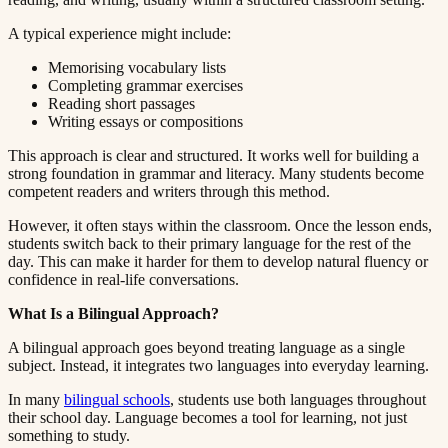
A typical experience might include:​​​​‌ ‍ ​‍​‍‌‍ ‌ ​‍‌‍‍‌‌‍‌ ‌‍‍‌‌‍ ‍​‍​‍​ ‍‍​‍​‍‌ ​ ‌‍​‌‌‍ ‍‌‍‍‌‌ ‌​‌ ‍‌​‍ ‍‌‍‍‌‌‍ ​‍​‍​‍ ​​‍​‍‌‍‍​‌ ​‍‌‍‌‌‌‍‌‍​‍​‍​ ‍‍​‍​‍​‍ ‌ ​ ‌ ‌​‌ ‌‌‌‍‌​‌‍‍‌‌‍ ​‍ ‌‍‍‌‌‍ ‍‌ ‌​‌‍‌‌‌‍ ‍‌ ‌​​‍ ‌‍‌‌‌‍‌​‌‍‍‌‌ ‌​​‍ ‌‍ ‌‌‍ ‌‍‌​‌‍‌‌​ ‌‌ ​​‌ ​‍‌‍‌‌‌ ​ ‌‍‌‌‌‍ ‍‌ ‌​‌‍​‌‌ ‌​‌‍‍‌‌‍ ‌‍ ‍​ ‍ ‌‍‍‌‌‍‌​​ ‌​ ‍​‌‍​‍​ ‌‍‌‍‌​​ ‌​​ ‍‌‌‍‌‌​ ‍‌​‍ ‌​ ​ ​ ‌​‌‍‌​‌‍‌​​‍ ‌​ ‌​​ ​‍​ ​ ​ ‌‍​‍ ‌​ ‍‌​ ​‍‌‍‌​​ ​‌​‍ ‌‌‍‌‌​ ​​‌‍‌‍​ ​‌‌‍‌‌​ ‍‌​ ‌‌​ ‌​‌‍​‍‌‍‌‍‌‍‌​​ ​‌​ ‍ ‌ ‌​‌ ‍‌‌ ​​‌‍‌‌​ ‌‌‍ ‍‌‍‌‌‌ ‌ ‌ ​ ​ ‍ ‌ ​​‌‍​‌‌ ‌​‌‍‍​​ ‌‌‍​ ‌‍ ‌‍ ‍‌ ‌​‌‍‌‌‌‍ ‍‌ ‌​​‍‌‌​ ‌‌‌​​‍‌‌ ‌‍‍ ‌‍‌‌‌ ‍‌​‍‌‌​ ​ ‌​‌​​‍‌‌​ ​ ‌​‌​​‍‌‌​ ​‍​ ​‍​ ​ ​ ​ ​ ‌​‌‍‌​‌‍‌​‌‍‌​​ ‍​‌‍​‍​ ‌ ​ ‌ ​ ​‍​ ‌‌​‍‌‌​ ​‍​ ​‍​‍‌‌​ ‌‌‌​‌​​‍ ‍‌‍​ ‌‍‍​‌‍‍‌‌‍ ​‌‍‌​‌ ​‍‌‍‌‌‌‍ ‍​‍‌‌​ ‌‌‌​​‍‌‌ ‌‍‍ ‌‍‌‌‌ ‍‌​‍‌‌​ ​ ‌​‌​​‍‌‌​ ​ ‌​‌​​‍‌‌​ ​‍​ ​‍​ ‍​‌‍‌‍​ ‌​​ ‌ ​ ​​‌‍‌‌​ ​​‌‍​‌​ ​ ​ ‌‍​ ​ ​ ​‍​‍‌‌​ ​‍​ ​‍​‍‌‌​ ‌‌‌​‌​​‍ ‍‌ ‌​‌‍‌‌‌ ‍​‌ ‌​​ ‌‍​‍‌‍​‌‌ ​ ‌‍‌‌‌‌‌‌‌ ​‍‌‍ ​​ ‌​‍‌‌​ ​‍‌​‌‍‌ ​ ‌ ‌​‌ ‌‌‌‍‌​‌‍‍‌‌‍ ​‍‌‍‌‍‍‌‌‍‌​​ ‌​ ‍​‌‍​‍​ ‌‍‌‍‌​​ ‌​​ ‍‌‌‍‌‌​ ‍‌​‍ ‌​ ​ ​ ‌​‌‍‌​‌‍‌​​‍ ‌​ ‌​​ ​‍​ ​ ​ ‌‍​‍ ‌​ ‍‌​ ​‍‌‍‌​​ ​‌​‍ ‌‌‍‌‌​ ​​‌‍‌‍​ ​‌‌‍‌‌​ ‍‌​ ‌‌​ ‌​‌‍​‍‌‍‌‍‌‍‌​​ ​‌​‍‌‍‌ ‌​‌ ‍‌‌ ​​‌‍‌‌​ ‌‌‍ ‍‌‍‌‌‌ ‌ ‌ ​ ​‍‌‍‌ ​​‌‍​‌‌ ‌​‌‍‍​​ ‌‌‍​ ‌‍ ‌‍ ‍‌ ‌​‌‍‌‌‌‍ ‍‌ ‌​​‍‌‌​ ‌‌‌​​‍‌‌ ‌‍‍ ‌‍‌‌‌ ‍‌​‍‌‌​ ​ ‌​‌​​‍‌‌​ ​ ‌​‌​​‍‌‌​ ​‍​ ​‍​ ​ ​ ​ ​ ‌​‌‍‌​‌‍‌​‌‍‌​​ ‍​‌‍​‍​ ‌ ​ ‌ ​ ​‍​ ‌‌​‍‌‌​ ​‍​ ​‍​‍‌‌​ ‌‌‌​‌​​‍ ‍‌‍​ ‌‍‍​‌‍‍‌‌‍ ​‌‍‌​‌ ​‍‌‍‌‌‌‍ ‍​‍‌‌​ ‌‌‌​​‍‌‌ ‌‍‍ ‌‍‌‌‌ ‍‌​‍‌‌​ ​ ‌​‌​​‍‌‌​ ​ ‌​‌​​‍‌‌​ ​‍​ ​‍​ ‍​‌‍‌‍​ ‌​​ ‌ ​ ​​‌‍‌‌​ ​​‌‍​‌​ ​ ​ ‌‍​ ​ ​ ​‍​‍‌‌​ ​‍​ ​‍​‍‌‌​ ‌‌‌​‌​​‍ ‍‌ ‌​‌‍‌‌‌ ‍​‌ ‌​​‍‌‍‌ ​​‌‍‌‌‌ ​‍‌ ​ ‌ ​​‌‍‌‌‌‍​ ‌ ‌​‌‍‍‌‌ ‌‍‌‍‌‌​ ‌‌ ​​‌ ‌‌‌‍​‍‌‍ ​‌‍‍‌‌ ​ ‌‍‍​‌‍‌‌‌‍‌​​‍​‍‌ ‌
Memorising vocabulary lists​​​​‌ ‍ ​‍​‍‌‍ ‌ ​‍‌‍‍‌‌‍‌ ‌‍‍‌‌‍ ‍​‍​‍​ ‍‍​‍​‍‌ ​ ‌‍​‌‌‍ ‍‌‍‍‌‌ ‌​‌ ‍‌​‍ ‍‌‍‍‌‌‍ ​‍​‍​‍ ​​‍​‍‌‍‍​‌ ​‍‌‍‌‌‌‍‌‍​‍​‍​ ‍‍​‍​‍​‍ ‌ ​ ‌ ‌​‌ ‌‌‌‍‌​‌‍‍‌‌‍ ​‍ ‌‍‍‌‌‍ ‍‌ ‌​‌‍‌‌‌‍ ‍‌ ‌​​‍ ‌‍‌‌‌‍‌​‌‍‍‌‌ ‌​​‍ ‌‍ ‌‌‍ ‌‍‌​‌‍‌‌​ ‌‌ ​​‌ ​‍‌‍‌‌‌ ​ ‌‍‌‌‌‍ ‍‌ ‌​‌‍​‌‌ ‌​‌‍‍‌‌‍ ‌‍ ‍​ ‍ ‌‍‍‌‌‍‌​​ ‌​ ‍​‌‍​‍​ ‌‍‌‍‌​​ ‌​​ ‍‌‌‍‌‌​ ‍‌​‍ ‌​ ​ ​ ‌​‌‍‌​‌‍‌​​‍ ‌​ ‌​​ ​‍​ ​ ​ ‌‍​‍ ‌​ ‍‌​ ​‍‌‍‌​​ ​‌​‍ ‌‌‍‌‌​ ​​‌‍‌‍​ ​‌‌‍‌‌​ ‍‌​ ‌‌​ ‌​‌‍​‍‌‍‌‍‌‍‌​​ ​‌​ ‍ ‌ ‌​‌ ‍‌‌ ​​‌‍‌‌​ ‌‌‍ ‍‌‍‌‌‌ ‌ ‌ ​ ​ ‍ ‌ ​​‌‍​‌‌ ‌​‌‍‍​​ ‌‌‍​ ‌‍ ‌‍ ‍‌ ‌​‌‍‌‌‌‍ ‍‌ ‌​​‍‌‌​ ‌‌‌​​‍‌‌ ‌‍‍ ‌‍‌‌‌ ‍‌​‍‌‌​ ​ ‌​‌​​‍‌‌​ ​ ‌​‌​​‍‌‌​ ​‍​ ​‍​ ‌‍‌‍​‌​ ‍​​ ​​‌‍​‌‌‍‌‍​ ‍​​ ​‌​ ​ ​ ​ ​ ‌‍​ ‍​​‍‌‌​ ​‍​ ​‍​‍‌‌​ ‌‌‌​‌​​‍ ‍‌‍​ ‌‍‍​‌‍‍‌‌‍ ​‌‍‌​‌ ​‍‌‍‌‌‌‍ ‍​‍‌‌​ ‌‌‌​​‍‌‌ ‌‍‍ ‌‍‌‌‌ ‍‌​‍‌‌​ ​ ‌​‌​​‍‌‌​ ​ ‌​‌​​‍‌‌​ ​‍​ ​‍​ ​​​ ​​​ ‌​​ ​​​ ‌‌​ ​‌​ ​‍​ ‍​‌‍‌‌​ ​​​ ‌‌​ ​​​‍‌‌​ ​‍​ ​‍​‍‌‌​ ‌‌‌​‌​​‍ ‍‌ ‌​‌‍‌‌‌ ‍​‌ ‌​​ ‌‍​‍‌‍​‌‌ ​ ‌‍‌‌‌‌‌‌‌ ​‍‌‍ ​​ ‌​‍‌‌​ ​‍‌​‌‍‌ ​ ‌ ‌​‌ ‌‌‌‍‌​‌‍‍‌‌‍ ​‍‌‍‌‍‍‌‌‍‌​​ ‌​ ‍​‌‍​‍​ ‌‍‌‍‌​​ ‌​​ ‍‌‌‍‌‌​ ‍‌​‍ ‌​ ​ ​ ‌​‌‍‌​‌‍‌​​‍ ‌​ ‌​​ ​‍​ ​ ​ ‌‍​‍ ‌​ ‍‌​ ​‍‌‍‌​​ ​‌​‍ ‌‌‍‌‌​ ​​‌‍‌‍​ ​‌‌‍‌‌​ ‍‌​ ‌‌​ ‌​‌‍​‍‌‍‌‍‌‍‌​​ ​‌​‍‌‍‌ ‌​‌ ‍‌‌ ​​‌‍‌‌​ ‌‌‍ ‍‌‍‌‌‌ ‌ ‌ ​ ​‍‌‍‌ ​​‌‍​‌‌ ‌​‌‍‍​​ ‌‌‍​ ‌‍ ‌‍ ‍‌ ‌​‌‍‌‌‌‍ ‍‌ ‌​​‍‌‌​ ‌‌‌​​‍‌‌ ‌‍‍ ‌‍‌‌‌ ‍‌​‍‌‌​ ​ ‌​‌​​‍‌‌​ ​ ‌​‌​​‍‌‌​ ​‍​ ​‍​ ‌‍‌‍​‌​ ‍​​ ​​‌‍​‌‌‍‌‍​ ‍​​ ​‌​ ​ ​ ​ ​ ‌‍​ ‍​​‍‌‌​ ​‍​ ​‍​‍‌‌​ ‌‌‌​‌​​‍ ‍‌‍​ ‌‍‍​‌‍‍‌‌‍ ​‌‍‌​‌ ​‍‌‍‌‌‌‍ ‍​‍‌‌​ ‌‌‌​​‍‌‌ ‌‍‍ ‌‍‌‌‌ ‍‌​‍‌‌​ ​ ‌​‌​​‍‌‌​ ​ ‌​‌​​‍‌‌​ ​‍​ ​‍​ ​​​ ​​​ ‌​​ ​​​ ‌‌​ ​‌​ ​‍​ ‍​‌‍‌‌​ ​​​ ‌‌​ ​​​‍‌‌​ ​‍​ ​‍​‍‌‌​ ‌‌‌​‌​​‍ ‍‌ ‌​‌‍‌‌‌ ‍​‌ ‌​​‍‌‍‌ ​​‌‍‌‌‌ ​‍‌ ​ ‌ ​​‌‍‌‌‌‍​ ‌ ‌​‌‍‍‌‌ ‌‍‌‍‌‌​ ‌‌ ​​‌ ‌‌‌‍​‍‌‍ ​‌‍‍‌‌ ​ ‌‍‍​‌‍‌‌‌‍‌​​‍​‍‌ ‌
Completing grammar exercises​​​​‌ ‍ ​‍​‍‌‍ ‌ ​‍‌‍‍‌‌‍‌ ‌‍‍‌‌‍ ‍​‍​‍​ ‍‍​‍​‍‌ ​ ‌‍​‌‌‍ ‍‌‍‍‌‌ ‌​‌ ‍‌​‍ ‍‌‍‍‌‌‍ ​‍​‍​‍ ​​‍​‍‌‍‍​‌ ​‍‌‍‌‌‌‍‌‍​‍​‍​ ‍‍​‍​‍​‍ ‌ ​ ‌ ‌​‌ ‌‌‌‍‌​‌‍‍‌‌‍ ​‍ ‌‍‍‌‌‍ ‍‌ ‌​‌‍‌‌‌‍ ‍‌ ‌​​‍ ‌‍‌‌‌‍‌​‌‍‍‌‌ ‌​​‍ ‌‍ ‌‌‍ ‌‍‌​‌‍‌‌​ ‌‌ ​​‌ ​‍‌‍‌‌‌ ​ ‌‍‌‌‌‍ ‍‌ ‌​‌‍​‌‌ ‌​‌‍‍‌‌‍ ‌‍ ‍​ ‍ ‌‍‍‌‌‍‌​​ ‌​ ‍​‌‍​‍​ ‌‍‌‍‌​​ ‌​​ ‍‌‌‍‌‌​ ‍‌​‍ ‌​ ​ ​ ‌​‌‍‌​‌‍‌​​‍ ‌​ ‌​​ ​‍​ ​ ​ ‌‍​‍ ‌​ ‍‌​ ​‍‌‍‌​​ ​‌​‍ ‌‌‍‌‌​ ​​‌‍‌‍​ ​‌‌‍‌‌​ ‍‌​ ‌‌​ ‌​‌‍​‍‌‍‌‍‌‍‌​​ ​‌​ ‍ ‌ ‌​‌ ‍‌‌ ​​‌‍‌‌​ ‌‌‍ ‍‌‍‌‌‌ ‌ ‌ ​ ​ ‍ ‌ ​​‌‍​‌‌ ‌​‌‍‍​​ ‌‌‍​ ‌‍ ‌‍ ‍‌ ‌​‌‍‌‌‌‍ ‍‌ ‌​​‍‌‌​ ‌‌‌​​‍‌‌ ‌‍‍ ‌‍‌‌‌ ‍‌​‍‌‌​ ​ ‌​‌​​‍‌‌​ ​ ‌​‌​​‍‌‌​ ​‍​ ​‍‌‍​‌​ ‍​​ ‍‌‌‍​ ‌‍​ ​ ‌‍​ ​ ​ ​‌​ ​‌​ ‌‌​ ​ ‌‍‌​​‍‌‌​ ​‍​ ​‍​‍‌‌​ ‌‌‌​‌​​‍ ‍‌‍​ ‌‍‍​‌‍‍‌‌‍ ​‌‍‌​‌ ​‍‌‍‌‌‌‍ ‍​‍‌‌​ ‌‌‌​​‍‌‌ ‌‍‍ ‌‍‌‌‌ ‍‌​‍‌‌​ ​ ‌​‌​​‍‌‌​ ​ ‌​‌​​‍‌‌​ ​‍​ ​‍‌‍​‌‌‍​‍‌‍‌​​ ‍​​ ‍‌‌‍‌‌​ ‍‌​ ​‍​ ‍‌​ ‌‍‌‍‌‍‌‍‌​​‍‌‌​ ​‍​ ​‍​‍‌‌​ ‌‌‌​‌​​‍ ‍‌ ‌​‌‍‌‌‌ ‍​‌ ‌​​ ‌‍​‍‌‍​‌‌ ​ ‌‍‌‌‌‌‌‌‌ ​‍‌‍ ​​ ‌​‍‌‌​ ​‍‌​‌‍‌ ​ ‌ ‌​‌ ‌‌‌‍‌​‌‍‍‌‌‍ ​‍‌‍‌‍‍‌‌‍‌​​ ‌​ ‍​‌‍​‍​ ‌‍‌‍‌​​ ‌​​ ‍‌‌‍‌‌​ ‍‌​‍ ‌​ ​ ​ ‌​‌‍‌​‌‍‌​​‍ ‌​ ‌​​ ​‍​ ​ ​ ‌‍​‍ ‌​ ‍‌​ ​‍‌‍‌​​ ​‌​‍ ‌‌‍‌‌​ ​​‌‍‌‍​ ​‌‌‍‌‌​ ‍‌​ ‌‌​ ‌​‌‍​‍‌‍‌‍‌‍‌​​ ​‌​‍‌‍‌ ‌​‌ ‍‌‌ ​​‌‍‌‌​ ‌‌‍ ‍‌‍‌‌‌ ‌ ‌ ​ ​‍‌‍‌ ​​‌‍​‌‌ ‌​‌‍‍​​ ‌‌‍​ ‌‍ ‌‍ ‍‌ ‌​‌‍‌‌‌‍ ‍‌ ‌​​‍‌‌​ ‌‌‌​​‍‌‌ ‌‍‍ ‌‍‌‌‌ ‍‌​‍‌‌​ ​ ‌​‌​​‍‌‌​ ​ ‌​‌​​‍‌‌​ ​‍​ ​‍‌‍​‌​ ‍​​ ‍‌‌‍​ ‌‍​ ​ ‌‍​ ​ ​ ​‌​ ​‌​ ‌‌​ ​ ‌‍‌​​‍‌‌​ ​‍​ ​‍​‍‌‌​ ‌‌‌​‌​​‍ ‍‌‍​ ‌‍‍​‌‍‍‌‌‍ ​‌‍‌​‌ ​‍‌‍‌‌‌‍ ‍​‍‌‌​ ‌‌‌​​‍‌‌ ‌‍‍ ‌‍‌‌‌ ‍‌​‍‌‌​ ​ ‌​‌​​‍‌‌​ ​ ‌​‌​​‍‌‌​ ​‍​ ​‍‌‍​‌‌‍​‍‌‍‌​​ ‍​​ ‍‌‌‍‌‌​ ‍‌​ ​‍​ ‍‌​ ‌‍‌‍‌‍‌‍‌​​‍‌‌​ ​‍​ ​‍​‍‌‌​ ‌‌‌​‌​​‍ ‍‌ ‌​‌‍‌‌‌ ‍​‌ ‌​​‍‌‍‌ ​​‌‍‌‌‌ ​‍‌ ​ ‌ ​​‌‍‌‌‌‍​ ‌ ‌​‌‍‍‌‌ ‌‍‌‍‌‌​ ‌‌ ​​‌ ‌‌‌‍​‍‌‍ ​‌‍‍‌‌ ​ ‌‍‍​‌‍‌‌‌‍‌​​‍​‍‌ ‌
Reading short passages​​​​‌ ‍ ​‍​‍‌‍ ‌ ​‍‌‍‍‌‌‍‌ ‌‍‍‌‌‍ ‍​‍​‍​ ‍‍​‍​‍‌ ​ ‌‍​‌‌‍ ‍‌‍‍‌‌ ‌​‌ ‍‌​‍ ‍‌‍‍‌‌‍ ​‍​‍​‍ ​​‍​‍‌‍‍​‌ ​‍‌‍‌‌‌‍‌‍​‍​‍​ ‍‍​‍​‍​‍ ‌ ​ ‌ ‌​‌ ‌‌‌‍‌​‌‍‍‌‌‍ ​‍ ‌‍‍‌‌‍ ‍‌ ‌​‌‍‌‌‌‍ ‍‌ ‌​​‍ ‌‍‌‌‌‍‌​‌‍‍‌‌ ‌​​‍ ‌‍ ‌‌‍ ‌‍‌​‌‍‌‌​ ‌‌ ​​‌ ​‍‌‍‌‌‌ ​ ‌‍‌‌‌‍ ‍‌ ‌​‌‍​‌‌ ‌​‌‍‍‌‌‍ ‌‍ ‍​ ‍ ‌‍‍‌‌‍‌​​ ‌​ ‍​‌‍​‍​ ‌‍‌‍‌​​ ‌​​ ‍‌‌‍‌‌​ ‍‌​‍ ‌​ ​ ​ ‌​‌‍‌​‌‍‌​​‍ ‌​ ‌​​ ​‍​ ​ ​ ‌‍​‍ ‌​ ‍‌​ ​‍‌‍‌​​ ​‌​‍ ‌‌‍‌‌​ ​​‌‍‌‍​ ​‌‌‍‌‌​ ‍‌​ ‌‌​ ‌​‌‍​‍‌‍‌‍‌‍‌​​ ​‌​ ‍ ‌ ‌​‌ ‍‌‌ ​​‌‍‌‌​ ‌‌‍ ‍‌‍‌‌‌ ‌ ‌ ​ ​ ‍ ‌ ​​‌‍​‌‌ ‌​‌‍‍​​ ‌‌‍​ ‌‍ ‌‍ ‍‌ ‌​‌‍‌‌‌‍ ‍‌ ‌​​‍‌‌​ ‌‌‌​​‍‌‌ ‌‍‍ ‌‍‌‌‌ ‍‌​‍‌‌​ ​ ‌​‌​​‍‌‌​ ​ ‌​‌​​‍‌‌​ ​‍​ ​‍​ ‌ ‌‍‌​​ ‍​‌‍‌‍​ ‌‌​ ​ ​ ‌‍​ ​‍‌‍‌‌​ ‌‍‌‍‌‌‌‍​ ​‍‌‌​ ​‍​ ​‍​‍‌‌​ ‌‌‌​‌​​‍ ‍‌‍​ ‌‍‍​‌‍‍‌‌‍ ​‌‍‌​‌ ​‍‌‍‌‌‌‍ ‍​‍‌‌​ ‌‌‌​​‍‌‌ ‌‍‍ ‌‍‌‌‌ ‍‌​‍‌‌​ ​ ‌​‌​​‍‌‌​ ​ ‌​‌​​‍‌‌​ ​‍​ ​‍‌‍​‍‌‍​ ​ ​‌​ ‍​​ ‌‍‌‍‌‍​ ‍​‌‍​‍‌‍​ ​ ​‌​ ​‍​ ​ ​‍‌‌​ ​‍​ ​‍​‍‌‌​ ‌‌‌​‌​​‍ ‍‌ ‌​‌‍‌‌‌ ‍​‌ ‌​​ ‌‍​‍‌‍​‌‌ ​ ‌‍‌‌‌‌‌‌‌ ​‍‌‍ ​​ ‌​‍‌‌​ ​‍‌​‌‍‌ ​ ‌ ‌​‌ ‌‌‌‍‌​‌‍‍‌‌‍ ​‍‌‍‌‍‍‌‌‍‌​​ ‌​ ‍​‌‍​‍​ ‌‍‌‍‌​​ ‌​​ ‍‌‌‍‌‌​ ‍‌​‍ ‌​ ​ ​ ‌​‌‍‌​‌‍‌​​‍ ‌​ ‌​​ ​‍​ ​ ​ ‌‍​‍ ‌​ ‍‌​ ​‍‌‍‌​​ ​‌​‍ ‌‌‍‌‌​ ​​‌‍‌‍​ ​‌‌‍‌‌​ ‍‌​ ‌‌​ ‌​‌‍​‍‌‍‌‍‌‍‌​​ ​‌​‍‌‍‌ ‌​‌ ‍‌‌ ​​‌‍‌‌​ ‌‌‍ ‍‌‍‌‌‌ ‌ ‌ ​ ​‍‌‍‌ ​​‌‍​‌‌ ‌​‌‍‍​​ ‌‌‍​ ‌‍ ‌‍ ‍‌ ‌​‌‍‌‌‌‍ ‍‌ ‌​​‍‌‌​ ‌‌‌​​‍‌‌ ‌‍‍ ‌‍‌‌‌ ‍‌​‍‌‌​ ​ ‌​‌​​‍‌‌​ ​ ‌​‌​​‍‌‌​ ​‍​ ​‍​ ‌ ‌‍‌​​ ‍​‌‍‌‍​ ‌‌​ ​ ​ ‌‍​ ​‍‌‍‌‌​ ‌‍‌‍‌‌‌‍​ ​‍‌‌​ ​‍​ ​‍​‍‌‌​ ‌‌‌​‌​​‍ ‍‌‍​ ‌‍‍​‌‍‍‌‌‍ ​‌‍‌​‌ ​‍‌‍‌‌‌‍ ‍​‍‌‌​ ‌‌‌​​‍‌‌ ‌‍‍ ‌‍‌‌‌ ‍‌​‍‌‌​ ​ ‌​‌​​‍‌‌​ ​ ‌​‌​​‍‌‌​ ​‍​ ​‍‌‍​‍‌‍​ ​ ​‌​ ‍​​ ‌‍‌‍‌‍​ ‍​‌‍​‍‌‍​ ​ ​‌​ ​‍​ ​ ​‍‌‌​ ​‍​ ​‍​‍‌‌​ ‌‌‌​‌​​‍ ‍‌ ‌​‌‍‌‌‌ ‍​‌ ‌​​‍‌‍‌ ​​‌‍‌‌‌ ​‍‌ ​ ‌ ​​‌‍‌‌‌‍​ ‌ ‌​‌‍‍‌‌ ‌‍‌‍‌‌​ ‌‌ ​​‌ ‌‌‌‍​‍‌‍ ​‌‍‍‌‌ ​ ‌‍‍​‌‍‌‌‌‍‌​​‍​‍‌ ‌
Writing essays or compositions​​​​‌ ‍ ​‍​‍‌‍ ‌ ​‍‌‍‍‌‌‍‌ ‌‍‍‌‌‍ ‍​‍​‍​ ‍‍​‍​‍‌ ​ ‌‍​‌‌‍ ‍‌‍‍‌‌ ‌​‌ ‍‌​‍ ‍‌‍‍‌‌‍ ​‍​‍​‍ ​​‍​‍‌‍‍​‌ ​‍‌‍‌‌‌‍‌‍​‍​‍​ ‍‍​‍​‍​‍ ‌ ​ ‌ ‌​‌ ‌‌‌‍‌​‌‍‍‌‌‍ ​‍ ‌‍‍‌‌‍ ‍‌ ‌​‌‍‌‌‌‍ ‍‌ ‌​​‍ ‌‍‌‌‌‍‌​‌‍‍‌‌ ‌​​‍ ‌‍ ‌‌‍ ‌‍‌​‌‍‌‌​ ‌‌ ​​‌ ​‍‌‍‌‌‌ ​ ‌‍‌‌‌‍ ‍‌ ‌​‌‍​‌‌ ‌​‌‍‍‌‌‍ ‌‍ ‍​ ‍ ‌‍‍‌‌‍‌​​ ‌​ ‍​‌‍​‍​ ‌‍‌‍‌​​ ‌​​ ‍‌‌‍‌‌​ ‍‌​‍ ‌​ ​ ​ ‌​‌‍‌​‌‍‌​​‍ ‌​ ‌​​ ​‍​ ​ ​ ‌‍​‍ ‌​ ‍‌​ ​‍‌‍‌​​ ​‌​‍ ‌‌‍‌‌​ ​​‌‍‌‍​ ​‌‌‍‌‌​ ‍‌​ ‌‌​ ‌​‌‍​‍‌‍‌‍‌‍‌​​ ​‌​ ‍ ‌ ‌​‌ ‍‌‌ ​​‌‍‌‌​ ‌‌‍ ‍‌‍‌‌‌ ‌ ‌ ​ ​ ‍ ‌ ​​‌‍​‌‌ ‌​‌‍‍​​ ‌‌‍​ ‌‍ ‌‍ ‍‌ ‌​‌‍‌‌‌‍ ‍‌ ‌​​‍‌‌​ ‌‌‌​​‍‌‌ ‌‍‍ ‌‍‌‌‌ ‍‌​‍‌‌​ ​ ‌​‌​​‍‌‌​ ​ ‌​‌​​‍‌‌​ ​‍​ ​‍‌‍​‌‌‍​‌​ ​​‌‍‌​​ ‌​​ ‌‍​ ​‍​ ​‌‌‍‌‍​ ‌‍​ ‌​​ ‍​​‍‌‌​ ​‍​ ​‍​‍‌‌​ ‌‌‌​‌​​‍ ‍‌‍​ ‌‍‍​‌‍‍‌‌‍ ​‌‍‌​‌ ​‍‌‍‌‌‌‍ ‍​‍‌‌​ ‌‌‌​​‍‌‌ ‌‍‍ ‌‍‌‌‌ ‍‌​‍‌‌​ ​ ‌​‌​​‍‌‌​ ​ ‌​‌​​‍‌‌​ ​‍​ ​‍‌‍‌‌​ ​ ‌‍‌​​ ‌​​ ​ ‌‍‌‌​ ​​​ ‍​​ ‌‌​ ‌‌​ ​‌​ ‌‌​‍‌‌​ ​‍​ ​‍​‍‌‌​ ‌‌‌​‌​​‍ ‍‌ ‌​‌‍‌‌‌ ‍​‌ ‌​​ ‌‍​‍‌‍​‌‌ ​ ‌‍‌‌‌‌‌‌‌ ​‍‌‍ ​​ ‌​‍‌‌​ ​‍‌​‌‍‌ ​ ‌ ‌​‌ ‌‌‌‍‌​‌‍‍‌‌‍ ​‍‌‍‌‍‍‌‌‍‌​​ ‌​ ‍​‌‍​‍​ ‌‍‌‍‌​​ ‌​​ ‍‌‌‍‌‌​ ‍‌​‍ ‌​ ​ ​ ‌​‌‍‌​‌‍‌​​‍ ‌​ ‌​​ ​‍​ ​ ​ ‌‍​‍ ‌​ ‍‌​ ​‍‌‍‌​​ ​‌​‍ ‌‌‍‌‌​ ​​‌‍‌‍​ ​‌‌‍‌‌​ ‍‌​ ‌‌​ ‌​‌‍​‍‌‍‌‍‌‍‌​​ ​‌​‍‌‍‌ ‌​‌ ‍‌‌ ​​‌‍‌‌​ ‌‌‍ ‍‌‍‌‌‌ ‌ ‌ ​ ​‍‌‍‌ ​​‌‍​‌‌ ‌​‌‍‍​​ ‌‌‍​ ‌‍ ‌‍ ‍‌ ‌​‌‍‌‌‌‍ ‍‌ ‌​​‍‌‌​ ‌‌‌​​‍‌‌ ‌‍‍ ‌‍‌‌‌ ‍‌​‍‌‌​ ​ ‌​‌​​‍‌‌​ ​ ‌​‌​​‍‌‌​ ​‍​ ​‍‌‍​‌‌‍​‌​ ​​‌‍‌​​ ‌​​ ‌‍​ ​‍​ ​‌‌‍‌‍​ ‌‍​ ‌​​ ‍​​‍‌‌​ ​‍​ ​‍​‍‌‌​ ‌‌‌​‌​​‍ ‍‌‍​ ‌‍‍​‌‍‍‌‌‍ ​‌‍‌​‌ ​‍‌‍‌‌‌‍ ‍​‍‌‌​ ‌‌‌​​‍‌‌ ‌‍‍ ‌‍‌‌‌ ‍‌​‍‌‌​ ​ ‌​‌​​‍‌‌​ ​ ‌​‌​​‍‌‌​ ​‍​ ​‍‌‍‌‌​ ​ ‌‍‌​​ ‌​​ ​ ‌‍‌‌​ ​​​ ‍​​ ‌‌​ ‌‌​ ​‌​ ‌‌​‍‌‌​ ​‍​ ​‍​‍‌‌​ ‌‌‌​‌​​‍ ‍‌ ‌​‌‍‌‌‌ ‍​‌ ‌​​‍‌‍‌ ​​‌‍‌‌‌ ​‍‌ ​ ‌ ​​‌‍‌‌‌‍​ ‌ ‌​‌‍‍‌‌ ‌‍‌‍‌‌​ ‌‌ ​​‌ ‌‌‌‍​‍‌‍ ​‌‍‍‌‌ ​ ‌‍‍​‌‍‌‌‌‍‌​​‍​‍‌ ‌
This approach is clear and structured. It works well for building a
strong foundation in grammar and literacy. Many students become
competent readers and writers through this method.​​​​‌ ‍ ​‍​‍‌‍ ‌ ​‍‌‍‍‌‌‍‌ ‌‍‍‌‌‍ ‍​‍​‍​ ‍‍​‍​‍‌ ​ ‌‍​‌‌‍ ‍‌‍‍‌‌ ‌​‌ ‍‌​‍ ‍‌‍‍‌‌‍ ​‍​‍​‍ ​​‍​‍‌‍‍​‌ ​‍‌‍‌‌‌‍‌‍​‍​‍​ ‍‍​‍​‍​‍ ‌ ​ ‌ ‌​‌ ‌‌‌‍‌​‌‍‍‌‌‍ ​‍ ‌‍‍‌‌‍ ‍‌ ‌​‌‍‌‌‌‍ ‍‌ ‌​​‍ ‌‍‌‌‌‍‌​‌‍‍‌‌ ‌​​‍ ‌‍ ‌‌‍ ‌‍‌​‌‍‌‌​ ‌‌ ​​‌ ​‍‌‍‌‌‌ ​ ‌‍‌‌‌‍ ‍‌ ‌​‌‍​‌‌ ‌​‌‍‍‌‌‍ ‌‍ ‍​ ‍ ‌‍‍‌‌‍‌​​ ‌​ ‍​‌‍​‍​ ‌‍‌‍‌​​ ‌​​ ‍‌‌‍‌‌​ ‍‌​‍ ‌​ ​ ​ ‌​‌‍‌​‌‍‌​​‍ ‌​ ‌​​ ​‍​ ​ ​ ‌‍​‍ ‌​ ‍‌​ ​‍‌‍‌​​ ​‌​‍ ‌‌‍‌‌​ ​​‌‍‌‍​ ​‌‌‍‌‌​ ‍‌​ ‌‌​ ‌​‌‍​‍‌‍‌‍‌‍‌​​ ​‌​ ‍ ‌ ‌​‌ ‍‌‌ ​​‌‍‌‌​ ‌‌‍ ‍‌‍‌‌‌ ‌ ‌ ​ ​ ‍ ‌ ​​‌‍​‌‌ ‌​‌‍‍​​ ‌‌‍​ ‌‍ ‌‍ ‍‌ ‌​‌‍‌‌‌‍ ‍‌ ‌​​‍‌‌​ ‌‌‌​​‍‌‌ ‌‍‍ ‌‍‌‌‌ ‍‌​‍‌‌​ ​ ‌​‌​​‍‌‌​ ​ ‌​‌​​‍‌‌​ ​‍​ ​‍​ ‌‌​ ‌‍‌‍‌‍​ ‍​​ ‍​‌‍​‍​ ‌​​ ​‌​ ‌‌​ ‌ ‌‍‌‍​ ​‍​‍‌‌​ ​‍​ ​‍​‍‌‌​ ‌‌‌​‌​​‍ ‍‌‍​ ‌‍‍​‌‍‍‌‌‍ ​‌‍‌​‌ ​‍‌‍‌‌‌‍ ‍​‍‌‌​ ‌‌‌​​‍‌‌ ‌‍‍ ‌‍‌‌‌ ‍‌​‍‌‌​ ​ ‌​‌​​‍‌‌​ ​ ‌​‌​​‍‌‌​ ​‍​ ​‍​ ​ ​ ‌‍​ ​​​ ​ ​ ‍‌​ ​‍​ ​‍​ ​‍​ ​‌‌‍‌‌‌‍‌​‌‍​‍​‍‌‌​ ​‍​ ​‍​‍‌‌​ ‌‌‌​‌​​‍ ‍‌ ‌​‌‍‌‌‌ ‍​‌ ‌​​ ‌‍​‍‌‍​‌‌ ​ ‌‍‌‌‌‌‌‌‌ ​‍‌‍ ​​ ‌​‍‌‌​ ​‍‌​‌‍‌ ​ ‌ ‌​‌ ‌‌‌‍‌​‌‍‍‌‌‍ ​‍‌‍‌‍‍‌‌‍‌​​ ‌​ ‍​‌‍​‍​ ‌‍‌‍‌​​ ‌​​ ‍‌‌‍‌‌​ ‍‌​‍ ‌​ ​ ​ ‌​‌‍‌​‌‍‌​​‍ ‌​ ‌​​ ​‍​ ​ ​ ‌‍​‍ ‌​ ‍‌​ ​‍‌‍‌​​ ​‌​‍ ‌‌‍‌‌​ ​​‌‍‌‍​ ​‌‌‍‌‌​ ‍‌​ ‌‌​ ‌​‌‍​‍‌‍‌‍‌‍‌​​ ​‌​‍‌‍‌ ‌​‌ ‍‌‌ ​​‌‍‌‌​ ‌‌‍ ‍‌‍‌‌‌ ‌ ‌ ​ ​‍‌‍‌ ​​‌‍​‌‌ ‌​‌‍‍​​ ‌‌‍​ ‌‍ ‌‍ ‍‌ ‌​‌‍‌‌‌‍ ‍‌ ‌​​‍‌‌​ ‌‌‌​​‍‌‌ ‌‍‍ ‌‍‌‌‌ ‍‌​‍‌‌​ ​ ‌​‌​​‍‌‌​ ​ ‌​‌​​‍‌‌​ ​‍​ ​‍​ ‌‌​ ‌‍‌‍‌‍​ ‍​​ ‍​‌‍​‍​ ‌​​ ​‌​ ‌‌​ ‌ ‌‍‌‍​ ​‍​‍‌‌​ ​‍​ ​‍​‍‌‌​ ‌‌‌​‌​​‍ ‍‌‍​ ‌‍‍​‌‍‍‌‌‍ ​‌‍‌​‌ ​‍‌‍‌‌‌‍ ‍​‍‌‌​ ‌‌‌​​‍‌‌ ‌‍‍ ‌‍‌‌‌ ‍‌​‍‌‌​ ​ ‌​‌​​‍‌‌​ ​ ‌​‌​​‍‌‌​ ​‍​ ​‍​ ​ ​ ‌‍​ ​​​ ​ ​ ‍‌​ ​‍​ ​‍​ ​‍​ ​‌‌‍‌‌‌‍‌​‌‍​‍​‍‌‌​ ​‍​ ​‍​‍‌‌​ ‌‌‌​‌​​‍ ‍‌ ‌​‌‍‌‌‌ ‍​‌ ‌​​‍‌‍‌ ​​‌‍‌‌‌ ​‍‌ ​ ‌ ​​‌‍‌‌‌‍​ ‌ ‌​‌‍‍‌‌ ‌‍‌‍‌‌​ ‌‌ ​​‌ ‌‌‌‍​‍‌‍ ​‌‍‍‌‌ ​ ‌‍‍​‌‍‌‌‌‍‌​​‍​‍‌ ‌
However, it often stays within the classroom. Once the lesson ends,
students switch back to their primary language for the rest of the
day. This can make it harder for them to develop natural fluency or
confidence in real-life conversations.​​​​‌ ‍ ​‍​‍‌‍ ‌ ​‍‌‍‍‌‌‍‌ ‌‍‍‌‌‍ ‍​‍​‍​ ‍‍​‍​‍‌ ​ ‌‍​‌‌‍ ‍‌‍‍‌‌ ‌​‌ ‍‌​‍ ‍‌‍‍‌‌‍ ​‍​‍​‍ ​​‍​‍‌‍‍​‌ ​‍‌‍‌‌‌‍‌‍​‍​‍​ ‍‍​‍​‍​‍ ‌ ​ ‌ ‌​‌ ‌‌‌‍‌​‌‍‍‌‌‍ ​‍ ‌‍‍‌‌‍ ‍‌ ‌​‌‍‌‌‌‍ ‍‌ ‌​​‍ ‌‍‌‌‌‍‌​‌‍‍‌‌ ‌​​‍ ‌‍ ‌‌‍ ‌‍‌​‌‍‌‌​ ‌‌ ​​‌ ​‍‌‍‌‌‌ ​ ‌‍‌‌‌‍ ‍‌ ‌​‌‍​‌‌ ‌​‌‍‍‌‌‍ ‌‍ ‍​ ‍ ‌‍‍‌‌‍‌​​ ‌​ ‍​‌‍​‍​ ‌‍‌‍‌​​ ‌​​ ‍‌‌‍‌‌​ ‍‌​‍ ‌​ ​ ​ ‌​‌‍‌​‌‍‌​​‍ ‌​ ‌​​ ​‍​ ​ ​ ‌‍​‍ ‌​ ‍‌​ ​‍‌‍‌​​ ​‌​‍ ‌‌‍‌‌​ ​​‌‍‌‍​ ​‌‌‍‌‌​ ‍‌​ ‌‌​ ‌​‌‍​‍‌‍‌‍‌‍‌​​ ​‌​ ‍ ‌ ‌​‌ ‍‌‌ ​​‌‍‌‌​ ‌‌‍ ‍‌‍‌‌‌ ‌ ‌ ​ ​ ‍ ‌ ​​‌‍​‌‌ ‌​‌‍‍​​ ‌‌‍​ ‌‍ ‌‍ ‍‌ ‌​‌‍‌‌‌‍ ‍‌ ‌​​‍‌‌​ ‌‌‌​​‍‌‌ ‌‍‍ ‌‍‌‌‌ ‍‌​‍‌‌​ ​ ‌​‌​​‍‌‌​ ​ ‌​‌​​‍‌‌​ ​‍​ ​‍​ ‍‌​ ​‍​ ‍‌​ ‍​​ ‌ ‌‍‌​​ ​​‌‍‌‍​ ​‌‌‍​ ​ ‍‌​ ‌ ​‍‌‌​ ​‍​ ​‍​‍‌‌​ ‌‌‌​‌​​‍ ‍‌‍​ ‌‍‍​‌‍‍‌‌‍ ​‌‍‌​‌ ​‍‌‍‌‌‌‍ ‍​‍‌‌​ ‌‌‌​​‍‌‌ ‌‍‍ ‌‍‌‌‌ ‍‌​‍‌‌​ ​ ‌​‌​​‍‌‌​ ​ ‌​‌​​‍‌‌​ ​‍​ ​‍​ ‍​​ ‌ ​ ​‌​ ‍​‌‍‌‍‌‍‌‍​ ‌‍​ ​ ‌‍​‌‌‍‌‍​ ‌ ‌‍‌‍​‍‌‌​ ​‍​ ​‍​‍‌‌​ ‌‌‌​‌​​‍ ‍‌ ‌​‌‍‌‌‌ ‍​‌ ‌​​ ‌‍​‍‌‍​‌‌ ​ ‌‍‌‌‌‌‌‌‌ ​‍‌‍ ​​ ‌​‍‌‌​ ​‍‌​‌‍‌ ​ ‌ ‌​‌ ‌‌‌‍‌​‌‍‍‌‌‍ ​‍‌‍‌‍‍‌‌‍‌​​ ‌​ ‍​‌‍​‍​ ‌‍‌‍‌​​ ‌​​ ‍‌‌‍‌‌​ ‍‌​‍ ‌​ ​ ​ ‌​‌‍‌​‌‍‌​​‍ ‌​ ‌​​ ​‍​ ​ ​ ‌‍​‍ ‌​ ‍‌​ ​‍‌‍‌​​ ​‌​‍ ‌‌‍‌‌​ ​​‌‍‌‍​ ​‌‌‍‌‌​ ‍‌​ ‌‌​ ‌​‌‍​‍‌‍‌‍‌‍‌​​ ​‌​‍‌‍‌ ‌​‌ ‍‌‌ ​​‌‍‌‌​ ‌‌‍ ‍‌‍‌‌‌ ‌ ‌ ​ ​‍‌‍‌ ​​‌‍​‌‌ ‌​‌‍‍​​ ‌‌‍​ ‌‍ ‌‍ ‍‌ ‌​‌‍‌‌‌‍ ‍‌ ‌​​‍‌‌​ ‌‌‌​​‍‌‌ ‌‍‍ ‌‍‌‌‌ ‍‌​‍‌‌​ ​ ‌​‌​​‍‌‌​ ​ ‌​‌​​‍‌‌​ ​‍​ ​‍​ ‍‌​ ​‍​ ‍‌​ ‍​​ ‌ ‌‍‌​​ ​​‌‍‌‍​ ​‌‌‍​ ​ ‍‌​ ‌ ​‍‌‌​ ​‍​ ​‍​‍‌‌​ ‌‌‌​‌​​‍ ‍‌‍​ ‌‍‍​‌‍‍‌‌‍ ​‌‍‌​‌ ​‍‌‍‌‌‌‍ ‍​‍‌‌​ ‌‌‌​​‍‌‌ ‌‍‍ ‌‍‌‌‌ ‍‌​‍‌‌​ ​ ‌​‌​​‍‌‌​ ​ ‌​‌​​‍‌‌​ ​‍​ ​‍​ ‍​​ ‌ ​ ​‌​ ‍​‌‍‌‍‌‍‌‍​ ‌‍​ ​ ‌‍​‌‌‍‌‍​ ‌ ‌‍‌‍​‍‌‌​ ​‍​ ​‍​‍‌‌​ ‌‌‌​‌​​‍ ‍‌ ‌​‌‍‌‌‌ ‍​‌ ‌​​‍‌‍‌ ​​‌‍‌‌‌ ​‍‌ ​ ‌ ​​‌‍‌‌‌‍​ ‌ ‌​‌‍‍‌‌ ‌‍‌‍‌‌​ ‌‌ ​​‌ ‌‌‌‍​‍‌‍ ​‌‍‍‌‌ ​ ‌‍‍​‌‍‌‌‌‍‌​​‍​‍‌ ‌
What Is a Bilingual Approach?​​​​‌ ‍ ​‍​‍‌‍ ‌ ​‍‌‍‍‌‌‍‌ ‌‍‍‌‌‍ ‍​‍​‍​ ‍‍​‍​‍‌ ​ ‌‍​‌‌‍ ‍‌‍‍‌‌ ‌​‌ ‍‌​‍ ‍‌‍‍‌‌‍ ​‍​‍​‍ ​​‍​‍‌‍‍​‌ ​‍‌‍‌‌‌‍‌‍​‍​‍​ ‍‍​‍​‍​‍ ‌ ​ ‌ ‌​‌ ‌‌‌‍‌​‌‍‍‌‌‍ ​‍ ‌‍‍‌‌‍ ‍‌ ‌​‌‍‌‌‌‍ ‍‌ ‌​​‍ ‌‍‌‌‌‍‌​‌‍‍‌‌ ‌​​‍ ‌‍ ‌‌‍ ‌‍‌​‌‍‌‌​ ‌‌ ​​‌ ​‍‌‍‌‌‌ ​ ‌‍‌‌‌‍ ‍‌ ‌​‌‍​‌‌ ‌​‌‍‍‌‌‍ ‌‍ ‍​ ‍ ‌‍‍‌‌‍‌​​ ‌​ ‍​‌‍​‍​ ‌‍‌‍‌​​ ‌​​ ‍‌‌‍‌‌​ ‍‌​‍ ‌​ ​ ​ ‌​‌‍‌​‌‍‌​​‍ ‌​ ‌​​ ​‍​ ​ ​ ‌‍​‍ ‌​ ‍‌​ ​‍‌‍‌​​ ​‌​‍ ‌‌‍‌‌​ ​​‌‍‌‍​ ​‌‌‍‌‌​ ‍‌​ ‌‌​ ‌​‌‍​‍‌‍‌‍‌‍‌​​ ​‌​ ‍ ‌ ‌​‌ ‍‌‌ ​​‌‍‌‌​ ‌‌‍ ‍‌‍‌‌‌ ‌ ‌ ​ ​ ‍ ‌ ​​‌‍​‌‌ ‌​‌‍‍​​ ‌‌‍​ ‌‍ ‌‍ ‍‌ ‌​‌‍‌‌‌‍ ‍‌ ‌​​‍‌‌​ ‌‌‌​​‍‌‌ ‌‍‍ ‌‍‌‌‌ ‍‌​‍‌‌​ ​ ‌​‌​​‍‌‌​ ​ ‌​‌​​‍‌‌​ ​‍​ ​‍​ ‌‌​ ‍​‌‍​‍​ ‌ ​ ‍‌‌‍‌​‌‍​‍​ ‌‌‌‍​‌​ ​‍‌‍​ ​ ‌‍​‍‌‌​ ​‍​ ​‍​‍‌‌​ ‌‌‌​‌​​‍ ‍‌‍​ ‌‍‍​‌‍‍‌‌‍ ​‌‍‌​‌ ​‍‌‍‌‌‌‍ ‍​‍‌‌​ ‌‌‌​​‍‌‌ ‌‍‍ ‌‍‌‌‌ ‍‌​‍‌‌​ ​ ‌​‌​​‍‌‌​ ​ ‌​‌​​‍‌‌​ ​‍​ ​‍​ ​‌‌‍​‌​ ‌‌​ ‍‌‌‍​ ​ ‌​​ ‍​‌‍‌‌​ ‌ ​ ​​‌‍​‍​ ‌​​‍‌‌​ ​‍​ ​‍​‍‌‌​ ‌‌‌​‌​​‍ ‍‌ ‌​‌‍‌‌‌ ‍​‌ ‌​​ ‌‍​‍‌‍​‌‌ ​ ‌‍‌‌‌‌‌‌‌ ​‍‌‍ ​​ ‌​‍‌‌​ ​‍‌​‌‍‌ ​ ‌ ‌​‌ ‌‌‌‍‌​‌‍‍‌‌‍ ​‍‌‍‌‍‍‌‌‍‌​​ ‌​ ‍​‌‍​‍​ ‌‍‌‍‌​​ ‌​​ ‍‌‌‍‌‌​ ‍‌​‍ ‌​ ​ ​ ‌​‌‍‌​‌‍‌​​‍ ‌​ ‌​​ ​‍​ ​ ​ ‌‍​‍ ‌​ ‍‌​ ​‍‌‍‌​​ ​‌​‍ ‌‌‍‌‌​ ​​‌‍‌‍​ ​‌‌‍‌‌​ ‍‌​ ‌‌​ ‌​‌‍​‍‌‍‌‍‌‍‌​​ ​‌​‍‌‍‌ ‌​‌ ‍‌‌ ​​‌‍‌‌​ ‌‌‍ ‍‌‍‌‌‌ ‌ ‌ ​ ​‍‌‍‌ ​​‌‍​‌‌ ‌​‌‍‍​​ ‌‌‍​ ‌‍ ‌‍ ‍‌ ‌​‌‍‌‌‌‍ ‍‌ ‌​​‍‌‌​ ‌‌‌​​‍‌‌ ‌‍‍ ‌‍‌‌‌ ‍‌​‍‌‌​ ​ ‌​‌​​‍‌‌​ ​ ‌​‌​​‍‌‌​ ​‍​ ​‍​ ‌‌​ ‍​‌‍​‍​ ‌ ​ ‍‌‌‍‌​‌‍​‍​ ‌‌‌‍​‌​ ​‍‌‍​ ​ ‌‍​‍‌‌​ ​‍​ ​‍​‍‌‌​ ‌‌‌​‌​​‍ ‍‌‍​ ‌‍‍​‌‍‍‌‌‍ ​‌‍‌​‌ ​‍‌‍‌‌‌‍ ‍​‍‌‌​ ‌‌‌​​‍‌‌ ‌‍‍ ‌‍‌‌‌ ‍‌​‍‌‌​ ​ ‌​‌​​‍‌‌​ ​ ‌​‌​​‍‌‌​ ​‍​ ​‍​ ​‌‌‍​‌​ ‌‌​ ‍‌‌‍​ ​ ‌​​ ‍​‌‍‌‌​ ‌ ​ ​​‌‍​‍​ ‌​​‍‌‌​ ​‍​ ​‍​‍‌‌​ ‌‌‌​‌​​‍ ‍‌ ‌​‌‍‌‌‌ ‍​‌ ‌​​‍‌‍‌ ​​‌‍‌‌‌ ​‍‌ ​ ‌ ​​‌‍‌‌‌‍​ ‌ ‌​‌‍‍‌‌ ‌‍‌‍‌‌​ ‌‌ ​​‌ ‌‌‌‍​‍‌‍ ​‌‍‍‌‌ ​ ‌‍‍​‌‍‌‌‌‍‌​​‍​‍‌ ‌
A bilingual approach goes beyond treating language as a single
subject. Instead, it integrates two languages into everyday learning.​​​​‌ ‍ ​‍​‍‌‍ ‌ ​‍‌‍‍‌‌‍‌ ‌‍‍‌‌‍ ‍​‍​‍​ ‍‍​‍​‍‌ ​ ‌‍​‌‌‍ ‍‌‍‍‌‌ ‌​‌ ‍‌​‍ ‍‌‍‍‌‌‍ ​‍​‍​‍ ​​‍​‍‌‍‍​‌ ​‍‌‍‌‌‌‍‌‍​‍​‍​ ‍‍​‍​‍​‍ ‌ ​ ‌ ‌​‌ ‌‌‌‍‌​‌‍‍‌‌‍ ​‍ ‌‍‍‌‌‍ ‍‌ ‌​‌‍‌‌‌‍ ‍‌ ‌​​‍ ‌‍‌‌‌‍‌​‌‍‍‌‌ ‌​​‍ ‌‍ ‌‌‍ ‌‍‌​‌‍‌‌​ ‌‌ ​​‌ ​‍‌‍‌‌‌ ​ ‌‍‌‌‌‍ ‍‌ ‌​‌‍​‌‌ ‌​‌‍‍‌‌‍ ‌‍ ‍​ ‍ ‌‍‍‌‌‍‌​​ ‌​ ‍​‌‍​‍​ ‌‍‌‍‌​​ ‌​​ ‍‌‌‍‌‌​ ‍‌​‍ ‌​ ​ ​ ‌​‌‍‌​‌‍‌​​‍ ‌​ ‌​​ ​‍​ ​ ​ ‌‍​‍ ‌​ ‍‌​ ​‍‌‍‌​​ ​‌​‍ ‌‌‍‌‌​ ​​‌‍‌‍​ ​‌‌‍‌‌​ ‍‌​ ‌‌​ ‌​‌‍​‍‌‍‌‍‌‍‌​​ ​‌​ ‍ ‌ ‌​‌ ‍‌‌ ​​‌‍‌‌​ ‌‌‍ ‍‌‍‌‌‌ ‌ ‌ ​ ​ ‍ ‌ ​​‌‍​‌‌ ‌​‌‍‍​​ ‌‌‍​ ‌‍ ‌‍ ‍‌ ‌​‌‍‌‌‌‍ ‍‌ ‌​​‍‌‌​ ‌‌‌​​‍‌‌ ‌‍‍ ‌‍‌‌‌ ‍‌​‍‌‌​ ​ ‌​‌​​‍‌‌​ ​ ‌​‌​​‍‌‌​ ​‍​ ​‍​ ‌‌​ ‌‍​ ​‍​ ​‌​ ‌ ​ ​‌​ ‍‌​ ​‍​ ‍‌‌‍​‍‌‍‌​​ ‌​​‍‌‌​ ​‍​ ​‍​‍‌‌​ ‌‌‌​‌​​‍ ‍‌‍​ ‌‍‍​‌‍‍‌‌‍ ​‌‍‌​‌ ​‍‌‍‌‌‌‍ ‍​‍‌‌​ ‌‌‌​​‍‌‌ ‌‍‍ ‌‍‌‌‌ ‍‌​‍‌‌​ ​ ‌​‌​​‍‌‌​ ​ ‌​‌​​‍‌‌​ ​‍​ ​‍​ ‌ ​ ‍‌‌‍‌‌​ ​​​ ‌‌‌‍‌‌​ ​‌‌‍​ ​ ​‍​ ‌‌​ ‌‍​ ‍​​‍‌‌​ ​‍​ ​‍​‍‌‌​ ‌‌‌​‌​​‍ ‍‌ ‌​‌‍‌‌‌ ‍​‌ ‌​​ ‌‍​‍‌‍​‌‌ ​ ‌‍‌‌‌‌‌‌‌ ​‍‌‍ ​​ ‌​‍‌‌​ ​‍‌​‌‍‌ ​ ‌ ‌​‌ ‌‌‌‍‌​‌‍‍‌‌‍ ​‍‌‍‌‍‍‌‌‍‌​​ ‌​ ‍​‌‍​‍​ ‌‍‌‍‌​​ ‌​​ ‍‌‌‍‌‌​ ‍‌​‍ ‌​ ​ ​ ‌​‌‍‌​‌‍‌​​‍ ‌​ ‌​​ ​‍​ ​ ​ ‌‍​‍ ‌​ ‍‌​ ​‍‌‍‌​​ ​‌​‍ ‌‌‍‌‌​ ​​‌‍‌‍​ ​‌‌‍‌‌​ ‍‌​ ‌‌​ ‌​‌‍​‍‌‍‌‍‌‍‌​​ ​‌​‍‌‍‌ ‌​‌ ‍‌‌ ​​‌‍‌‌​ ‌‌‍ ‍‌‍‌‌‌ ‌ ‌ ​ ​‍‌‍‌ ​​‌‍​‌‌ ‌​‌‍‍​​ ‌‌‍​ ‌‍ ‌‍ ‍‌ ‌​‌‍‌‌‌‍ ‍‌ ‌​​‍‌‌​ ‌‌‌​​‍‌‌ ‌‍‍ ‌‍‌‌‌ ‍‌​‍‌‌​ ​ ‌​‌​​‍‌‌​ ​ ‌​‌​​‍‌‌​ ​‍​ ​‍​ ‌‌​ ‌‍​ ​‍​ ​‌​ ‌ ​ ​‌​ ‍‌​ ​‍​ ‍‌‌‍​‍‌‍‌​​ ‌​​‍‌‌​ ​‍​ ​‍​‍‌‌​ ‌‌‌​‌​​‍ ‍‌‍​ ‌‍‍​‌‍‍‌‌‍ ​‌‍‌​‌ ​‍‌‍‌‌‌‍ ‍​‍‌‌​ ‌‌‌​​‍‌‌ ‌‍‍ ‌‍‌‌‌ ‍‌​‍‌‌​ ​ ‌​‌​​‍‌‌​ ​ ‌​‌​​‍‌‌​ ​‍​ ​‍​ ‌ ​ ‍‌‌‍‌‌​ ​​​ ‌‌‌‍‌‌​ ​‌‌‍​ ​ ​‍​ ‌‌​ ‌‍​ ‍​​‍‌‌​ ​‍​ ​‍​‍‌‌​ ‌‌‌​‌​​‍ ‍‌ ‌​‌‍‌‌‌ ‍​‌ ‌​​‍‌‍‌ ​​‌‍‌‌‌ ​‍‌ ​ ‌ ​​‌‍‌‌‌‍​ ‌ ‌​‌‍‍‌‌ ‌‍‌‍‌‌​ ‌‌ ​​‌ ‌‌‌‍​‍‌‍ ​‌‍‍‌‌ ​ ‌‍‍​‌‍‌‌‌‍‌​​‍​‍‌ ‌
In many ​​​​‌ ‍ ​‍​‍‌‍ ‌ ​‍‌‍‍‌‌‍‌ ‌‍‍‌‌‍ ‍​‍​‍​ ‍‍​‍​‍‌ ​ ‌‍​‌‌‍ ‍‌‍‍‌‌ ‌​‌ ‍‌​‍ ‍‌‍‍‌‌‍ ​‍​‍​‍ ​​‍​‍‌‍‍​‌ ​‍‌‍‌‌‌‍‌‍​‍​‍​ ‍‍​‍​‍​‍ ‌ ​ ‌ ‌​‌ ‌‌‌‍‌​‌‍‍‌‌‍ ​‍ ‌‍‍‌‌‍ ‍‌ ‌​‌‍‌‌‌‍ ‍‌ ‌​​‍ ‌‍‌‌‌‍‌​‌‍‍‌‌ ‌​​‍ ‌‍ ‌‌‍ ‌‍‌​‌‍‌‌​ ‌‌ ​​‌ ​‍‌‍‌‌‌ ​ ‌‍‌‌‌‍ ‍‌ ‌​‌‍​‌‌ ‌​‌‍‍‌‌‍ ‌‍ ‍​ ‍ ‌‍‍‌‌‍‌​​ ‌​ ‍​‌‍​‍​ ‌‍‌‍‌​​ ‌​​ ‍‌‌‍‌‌​ ‍‌​‍ ‌​ ​ ​ ‌​‌‍‌​‌‍‌​​‍ ‌​ ‌​​ ​‍​ ​ ​ ‌‍​‍ ‌​ ‍‌​ ​‍‌‍‌​​ ​‌​‍ ‌‌‍‌‌​ ​​‌‍‌‍​ ​‌‌‍‌‌​ ‍‌​ ‌‌​ ‌​‌‍​‍‌‍‌‍‌‍‌​​ ​‌​ ‍ ‌ ‌​‌ ‍‌‌ ​​‌‍‌‌​ ‌‌‍ ‍‌‍‌‌‌ ‌ ‌ ​ ​ ‍ ‌ ​​‌‍​‌‌ ‌​‌‍‍​​ ‌‌‍​ ‌‍ ‌‍ ‍‌ ‌​‌‍‌‌‌‍ ‍‌ ‌​​‍‌‌​ ‌‌‌​​‍‌‌ ‌‍‍ ‌‍‌‌‌ ‍‌​‍‌‌​ ​ ‌​‌​​‍‌‌​ ​ ‌​‌​​‍‌‌​ ​‍​ ​‍​ ‍‌​ ​​​ ‍​​ ​​‌‍​‍​ ​‍​ ‍‌‌‍‌‍​ ‌‌​ ‍‌​ ‌‌​ ‍​​‍‌‌​ ​‍​ ​‍​‍‌‌​ ‌‌‌​‌​​‍ ‍‌‍​ ‌‍‍​‌‍‍‌‌‍ ​‌‍‌​‌ ​‍‌‍‌‌‌‍ ‍​‍‌‌​ ‌‌‌​​‍‌‌ ‌‍‍ ‌‍‌‌‌ ‍‌​‍‌‌​ ​ ‌​‌​​‍‌‌​ ​ ‌​‌​​‍‌‌​ ​‍​ ​‍​ ​‌‌‍‌‌‌‍‌‌‌‍‌‌​ ‍‌​ ‌​‌‍‌​‌‍​‍​ ‌‍​ ​‌​ ​‍​ ‌‌​‍‌‌​ ​‍​ ​‍​‍‌‌​ ‌‌‌​‌​​‍ ‍‌ ‌​‌‍‌‌‌ ‍​‌ ‌​​ ‌‍​‍‌‍​‌‌ ​ ‌‍‌‌‌‌‌‌‌ ​‍‌‍ ​​ ‌​‍‌‌​ ​‍‌​‌‍‌ ​ ‌ ‌​‌ ‌‌‌‍‌​‌‍‍‌‌‍ ​‍‌‍‌‍‍‌‌‍‌​​ ‌​ ‍​‌‍​‍​ ‌‍‌‍‌​​ ‌​​ ‍‌‌‍‌‌​ ‍‌​‍ ‌​ ​ ​ ‌​‌‍‌​‌‍‌​​‍ ‌​ ‌​​ ​‍​ ​ ​ ‌‍​‍ ‌​ ‍‌​ ​‍‌‍‌​​ ​‌​‍ ‌‌‍‌‌​ ​​‌‍‌‍​ ​‌‌‍‌‌​ ‍‌​ ‌‌​ ‌​‌‍​‍‌‍‌‍‌‍‌​​ ​‌​‍‌‍‌ ‌​‌ ‍‌‌ ​​‌‍‌‌​ ‌‌‍ ‍‌‍‌‌‌ ‌ ‌ ​ ​‍‌‍‌ ​​‌‍​‌‌ ‌​‌‍‍​​ ‌‌‍​ ‌‍ ‌‍ ‍‌ ‌​‌‍‌‌‌‍ ‍‌ ‌​​‍‌‌​ ‌‌‌​​‍‌‌ ‌‍‍ ‌‍‌‌‌ ‍‌​‍‌‌​ ​ ‌​‌​​‍‌‌​ ​ ‌​‌​​‍‌‌​ ​‍​ ​‍​ ‍‌​ ​​​ ‍​​ ​​‌‍​‍​ ​‍​ ‍‌‌‍‌‍​ ‌‌​ ‍‌​ ‌‌​ ‍​​‍‌‌​ ​‍​ ​‍​‍‌‌​ ‌‌‌​‌​​‍ ‍‌‍​ ‌‍‍​‌‍‍‌‌‍ ​‌‍‌​‌ ​‍‌‍‌‌‌‍ ‍​‍‌‌​ ‌‌‌​​‍‌‌ ‌‍‍ ‌‍‌‌‌ ‍‌​‍‌‌​ ​ ‌​‌​​‍‌‌​ ​ ‌​‌​​‍‌‌​ ​‍​ ​‍​ ​‌‌‍‌‌‌‍‌‌‌‍‌‌​ ‍‌​ ‌​‌‍‌​‌‍​‍​ ‌‍​ ​‌​ ​‍​ ‌‌​‍‌‌​ ​‍​ ​‍​‍‌‌​ ‌‌‌​‌​​‍ ‍‌ ‌​‌‍‌‌‌ ‍​‌ ‌​​‍‌‍‌ ​​‌‍‌‌‌ ​‍‌ ​ ‌ ​​‌‍‌‌‌‍​ ‌ ‌​‌‍‍‌‌ ‌‍‌‍‌‌​ ‌‌ ​​‌ ‌‌‌‍​‍‌‍ ​‌‍‍‌‌ ​ ‌‍‍​‌‍‌‌‌‍‌​​‍​‍‌ ‌
bilingual schools​​​​‌ ‍ ​‍​‍‌‍ ‌ ​‍‌‍‍‌‌‍‌ ‌‍‍‌‌‍ ‍​‍​‍​ ‍‍​‍​‍‌ ​ ‌‍​‌‌‍ ‍‌‍‍‌‌ ‌​‌ ‍‌​‍ ‍‌‍‍‌‌‍ ​‍​‍​‍ ​​‍​‍‌‍‍​‌ ​‍‌‍‌‌‌‍‌‍​‍​‍​ ‍‍​‍​‍​‍ ‌ ​ ‌ ‌​‌ ‌‌‌‍‌​‌‍‍‌‌‍ ​‍ ‌‍‍‌‌‍ ‍‌ ‌​‌‍‌‌‌‍ ‍‌ ‌​​‍ ‌‍‌‌‌‍‌​‌‍‍‌‌ ‌​​‍ ‌‍ ‌‌‍ ‌‍‌​‌‍‌‌​ ‌‌ ​​‌ ​‍‌‍‌‌‌ ​ ‌‍‌‌‌‍ ‍‌ ‌​‌‍​‌‌ ‌​‌‍‍‌‌‍ ‌‍ ‍​ ‍ ‌‍‍‌‌‍‌​​ ‌​ ‍​‌‍​‍​ ‌‍‌‍‌​​ ‌​​ ‍‌‌‍‌‌​ ‍‌​‍ ‌​ ​ ​ ‌​‌‍‌​‌‍‌​​‍ ‌​ ‌​​ ​‍​ ​ ​ ‌‍​‍ ‌​ ‍‌​ ​‍‌‍‌​​ ​‌​‍ ‌‌‍‌‌​ ​​‌‍‌‍​ ​‌‌‍‌‌​ ‍‌​ ‌‌​ ‌​‌‍​‍‌‍‌‍‌‍‌​​ ​‌​ ‍ ‌ ‌​‌ ‍‌‌ ​​‌‍‌‌​ ‌‌‍ ‍‌‍‌‌‌ ‌ ‌ ​ ​ ‍ ‌ ​​‌‍​‌‌ ‌​‌‍‍​​ ‌‌‍​ ‌‍ ‌‍ ‍‌ ‌​‌‍‌‌‌‍ ‍‌ ‌​​‍‌‌​ ‌‌‌​​‍‌‌ ‌‍‍ ‌‍‌‌‌ ‍‌​‍‌‌​ ​ ‌​‌​​‍‌‌​ ​ ‌​‌​​‍‌‌​ ​‍​ ​‍​ ‍‌​ ​​​ ‍​​ ​​‌‍​‍​ ​‍​ ‍‌‌‍‌‍​ ‌‌​ ‍‌​ ‌‌​ ‍​​‍‌‌​ ​‍​ ​‍​‍‌‌​ ‌‌‌​‌​​‍ ‍‌‍​ ‌‍‍​‌‍‍‌‌‍ ​‌‍‌​‌ ​‍‌‍‌‌‌‍ ‍​‍‌‌​ ‌‌‌​​‍‌‌ ‌‍‍ ‌‍‌‌‌ ‍‌​‍‌‌​ ​ ‌​‌​​‍‌‌​ ​ ‌​‌​​‍‌‌​ ​‍​ ​‍‌‍‌‍‌‍‌‌​ ‌ ‌‍‌‌​ ‌ ​ ‍‌‌‍‌‍‌‍‌​​ ‍​​ ​‌‌‍‌‍​ ​‌​‍‌‌​ ​‍​ ​‍​‍‌‌​ ‌‌‌​‌​​‍ ‍‌ ‌​‌‍‌‌‌ ‍​‌ ‌​​ ‌‍​‍‌‍​‌‌ ​ ‌‍‌‌‌‌‌‌‌ ​‍‌‍ ​​ ‌​‍‌‌​ ​‍‌​‌‍‌ ​ ‌ ‌​‌ ‌‌‌‍‌​‌‍‍‌‌‍ ​‍‌‍‌‍‍‌‌‍‌​​ ‌​ ‍​‌‍​‍​ ‌‍‌‍‌​​ ‌​​ ‍‌‌‍‌‌​ ‍‌​‍ ‌​ ​ ​ ‌​‌‍‌​‌‍‌​​‍ ‌​ ‌​​ ​‍​ ​ ​ ‌‍​‍ ‌​ ‍‌​ ​‍‌‍‌​​ ​‌​‍ ‌‌‍‌‌​ ​​‌‍‌‍​ ​‌‌‍‌‌​ ‍‌​ ‌‌​ ‌​‌‍​‍‌‍‌‍‌‍‌​​ ​‌​‍‌‍‌ ‌​‌ ‍‌‌ ​​‌‍‌‌​ ‌‌‍ ‍‌‍‌‌‌ ‌ ‌ ​ ​‍‌‍‌ ​​‌‍​‌‌ ‌​‌‍‍​​ ‌‌‍​ ‌‍ ‌‍ ‍‌ ‌​‌‍‌‌‌‍ ‍‌ ‌​​‍‌‌​ ‌‌‌​​‍‌‌ ‌‍‍ ‌‍‌‌‌ ‍‌​‍‌‌​ ​ ‌​‌​​‍‌‌​ ​ ‌​‌​​‍‌‌​ ​‍​ ​‍​ ‍‌​ ​​​ ‍​​ ​​‌‍​‍​ ​‍​ ‍‌‌‍‌‍​ ‌‌​ ‍‌​ ‌‌​ ‍​​‍‌‌​ ​‍​ ​‍​‍‌‌​ ‌‌‌​‌​​‍ ‍‌‍​ ‌‍‍​‌‍‍‌‌‍ ​‌‍‌​‌ ​‍‌‍‌‌‌‍ ‍​‍‌‌​ ‌‌‌​​‍‌‌ ‌‍‍ ‌‍‌‌‌ ‍‌​‍‌‌​ ​ ‌​‌​​‍‌‌​ ​ ‌​‌​​‍‌‌​ ​‍​ ​‍‌‍‌‍‌‍‌‌​ ‌ ‌‍‌‌​ ‌ ​ ‍‌‌‍‌‍‌‍‌​​ ‍​​ ​‌‌‍‌‍​ ​‌​‍‌‌​ ​‍​ ​‍​‍‌‌​ ‌‌‌​‌​​‍ ‍‌ ‌​‌‍‌‌‌ ‍​‌ ‌​​‍‌‍‌ ​​‌‍‌‌‌ ​‍‌ ​ ‌ ​​‌‍‌‌‌‍​ ‌ ‌​‌‍‍‌‌ ‌‍‌‍‌‌​ ‌‌ ​​‌ ‌‌‌‍​‍‌‍ ​‌‍‍‌‌ ​ ‌‍‍​‌‍‌‌‌‍‌​​‍​‍‌ ‌
, students use both languages throughout
their school day. Language becomes a tool for learning, not just
something to study.​​​​‌ ‍ ​‍​‍‌‍ ‌ ​‍‌‍‍‌‌‍‌ ‌‍‍‌‌‍ ‍​‍​‍​ ‍‍​‍​‍‌ ​ ‌‍​‌‌‍ ‍‌‍‍‌‌ ‌​‌ ‍‌​‍ ‍‌‍‍‌‌‍ ​‍​‍​‍ ​​‍​‍‌‍‍​‌ ​‍‌‍‌‌‌‍‌‍​‍​‍​ ‍‍​‍​‍​‍ ‌ ​ ‌ ‌​‌ ‌‌‌‍‌​‌‍‍‌‌‍ ​‍ ‌‍‍‌‌‍ ‍‌ ‌​‌‍‌‌‌‍ ‍‌ ‌​​‍ ‌‍‌‌‌‍‌​‌‍‍‌‌ ‌​​‍ ‌‍ ‌‌‍ ‌‍‌​‌‍‌‌​ ‌‌ ​​‌ ​‍‌‍‌‌‌ ​ ‌‍‌‌‌‍ ‍‌ ‌​‌‍​‌‌ ‌​‌‍‍‌‌‍ ‌‍ ‍​ ‍ ‌‍‍‌‌‍‌​​ ‌​ ‍​‌‍​‍​ ‌‍‌‍‌​​ ‌​​ ‍‌‌‍‌‌​ ‍‌​‍ ‌​ ​ ​ ‌​‌‍‌​‌‍‌​​‍ ‌​ ‌​​ ​‍​ ​ ​ ‌‍​‍ ‌​ ‍‌​ ​‍‌‍‌​​ ​‌​‍ ‌‌‍‌‌​ ​​‌‍‌‍​ ​‌‌‍‌‌​ ‍‌​ ‌‌​ ‌​‌‍​‍‌‍‌‍‌‍‌​​ ​‌​ ‍ ‌ ‌​‌ ‍‌‌ ​​‌‍‌‌​ ‌‌‍ ‍‌‍‌‌‌ ‌ ‌ ​ ​ ‍ ‌ ​​‌‍​‌‌ ‌​‌‍‍​​ ‌‌‍​ ‌‍ ‌‍ ‍‌ ‌​‌‍‌‌‌‍ ‍‌ ‌​​‍‌‌​ ‌‌‌​​‍‌‌ ‌‍‍ ‌‍‌‌‌ ‍‌​‍‌‌​ ​ ‌​‌​​‍‌‌​ ​ ‌​‌​​‍‌‌​ ​‍​ ​‍​ ‍‌​ ​​​ ‍​​ ​​‌‍​‍​ ​‍​ ‍‌‌‍‌‍​ ‌‌​ ‍‌​ ‌‌​ ‍​​‍‌‌​ ​‍​ ​‍​‍‌‌​ ‌‌‌​‌​​‍ ‍‌‍​ ‌‍‍​‌‍‍‌‌‍ ​‌‍‌​‌ ​‍‌‍‌‌‌‍ ‍​‍‌‌​ ‌‌‌​​‍‌‌ ‌‍‍ ‌‍‌‌‌ ‍‌​‍‌‌​ ​ ‌​‌​​‍‌‌​ ​ ‌​‌​​‍‌‌​ ​‍​ ​‍​ ​‌​ ​‌​ ‌‍​ ‌​‌‍​‍​ ​ ​ ​ ‌‍‌​​ ​‌​ ​ ‌‍​ ‌‍​ ​‍‌‌​ ​‍​ ​‍​‍‌‌​ ‌‌‌​‌​​‍ ‍‌ ‌​‌‍‌‌‌ ‍​‌ ‌​​ ‌‍​‍‌‍​‌‌ ​ ‌‍‌‌‌‌‌‌‌ ​‍‌‍ ​​ ‌​‍‌‌​ ​‍‌​‌‍‌ ​ ‌ ‌​‌ ‌‌‌‍‌​‌‍‍‌‌‍ ​‍‌‍‌‍‍‌‌‍‌​​ ‌​ ‍​‌‍​‍​ ‌‍‌‍‌​​ ‌​​ ‍‌‌‍‌‌​ ‍‌​‍ ‌​ ​ ​ ‌​‌‍‌​‌‍‌​​‍ ‌​ ‌​​ ​‍​ ​ ​ ‌‍​‍ ‌​ ‍‌​ ​‍‌‍‌​​ ​‌​‍ ‌‌‍‌‌​ ​​‌‍‌‍​ ​‌‌‍‌‌​ ‍‌​ ‌‌​ ‌​‌‍​‍‌‍‌‍‌‍‌​​ ​‌​‍‌‍‌ ‌​‌ ‍‌‌ ​​‌‍‌‌​ ‌‌‍ ‍‌‍‌‌‌ ‌ ‌ ​ ​‍‌‍‌ ​​‌‍​‌‌ ‌​‌‍‍​​ ‌‌‍​ ‌‍ ‌‍ ‍‌ ‌​‌‍‌‌‌‍ ‍‌ ‌​​‍‌‌​ ‌‌‌​​‍‌‌ ‌‍‍ ‌‍‌‌‌ ‍‌​‍‌‌​ ​ ‌​‌​​‍‌‌​ ​ ‌​‌​​‍‌‌​ ​‍​ ​‍​ ‍‌​ ​​​ ‍​​ ​​‌‍​‍​ ​‍​ ‍‌‌‍‌‍​ ‌‌​ ‍‌​ ‌‌​ ‍​​‍‌‌​ ​‍​ ​‍​‍‌‌​ ‌‌‌​‌​​‍ ‍‌‍​ ‌‍‍​‌‍‍‌‌‍ ​‌‍‌​‌ ​‍‌‍‌‌‌‍ ‍​‍‌‌​ ‌‌‌​​‍‌‌ ‌‍‍ ‌‍‌‌‌ ‍‌​‍‌‌​ ​ ‌​‌​​‍‌‌​ ​ ‌​‌​​‍‌‌​ ​‍​ ​‍​ ​‌​ ​‌​ ‌‍​ ‌​‌‍​‍​ ​ ​ ​ ‌‍‌​​ ​‌​ ​ ‌‍​ ‌‍​ ​‍‌‌​ ​‍​ ​‍​‍‌‌​ ‌‌‌​‌​​‍ ‍‌ ‌​‌‍‌‌‌ ‍​‌ ‌​​‍‌‍‌ ​​‌‍‌‌‌ ​‍‌ ​ ‌ ​​‌‍‌‌‌‍​ ‌ ‌​‌‍‍‌‌ ‌‍‌‍‌‌​ ‌‌ ​​‌ ‌‌‌‍​‍‌‍ ​‌‍‍‌‌ ​ ‌‍‍​‌‍‌‌‌‍‌​​‍​‍‌ ‌