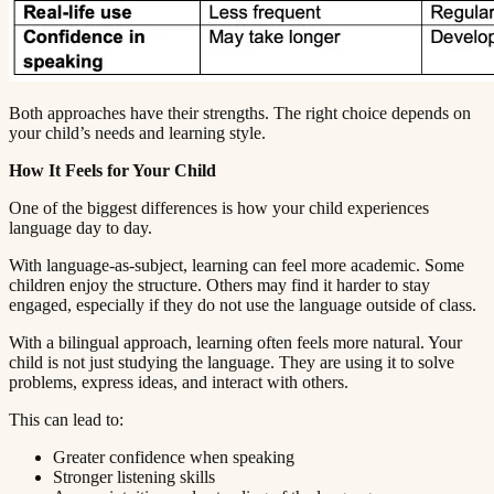
Both approaches have their strengths. The right choice depends on
your child’s needs and learning style.​​​​‌ ‍ ​‍​‍‌‍ ‌ ​‍‌‍‍‌‌‍‌ ‌‍‍‌‌‍ ‍​‍​‍​ ‍‍​‍​‍‌ ​ ‌‍​‌‌‍ ‍‌‍‍‌‌ ‌​‌ ‍‌​‍ ‍‌‍‍‌‌‍ ​‍​‍​‍ ​​‍​‍‌‍‍​‌ ​‍‌‍‌‌‌‍‌‍​‍​‍​ ‍‍​‍​‍​‍ ‌ ​ ‌ ‌​‌ ‌‌‌‍‌​‌‍‍‌‌‍ ​‍ ‌‍‍‌‌‍ ‍‌ ‌​‌‍‌‌‌‍ ‍‌ ‌​​‍ ‌‍‌‌‌‍‌​‌‍‍‌‌ ‌​​‍ ‌‍ ‌‌‍ ‌‍‌​‌‍‌‌​ ‌‌ ​​‌ ​‍‌‍‌‌‌ ​ ‌‍‌‌‌‍ ‍‌ ‌​‌‍​‌‌ ‌​‌‍‍‌‌‍ ‌‍ ‍​ ‍ ‌‍‍‌‌‍‌​​ ‌​ ‍​‌‍​‍​ ‌‍‌‍‌​​ ‌​​ ‍‌‌‍‌‌​ ‍‌​‍ ‌​ ​ ​ ‌​‌‍‌​‌‍‌​​‍ ‌​ ‌​​ ​‍​ ​ ​ ‌‍​‍ ‌​ ‍‌​ ​‍‌‍‌​​ ​‌​‍ ‌‌‍‌‌​ ​​‌‍‌‍​ ​‌‌‍‌‌​ ‍‌​ ‌‌​ ‌​‌‍​‍‌‍‌‍‌‍‌​​ ​‌​ ‍ ‌ ‌​‌ ‍‌‌ ​​‌‍‌‌​ ‌‌‍ ‍‌‍‌‌‌ ‌ ‌ ​ ​ ‍ ‌ ​​‌‍​‌‌ ‌​‌‍‍​​ ‌‌‍​ ‌‍ ‌‍ ‍‌ ‌​‌‍‌‌‌‍ ‍‌ ‌​​‍‌‌​ ‌‌‌​​‍‌‌ ‌‍‍ ‌‍‌‌‌ ‍‌​‍‌‌​ ​ ‌​‌​​‍‌‌​ ​ ‌​‌​​‍‌‌​ ​‍​ ​‍​ ​‌​ ‌‍‌‍​‌‌‍​‌​ ‍​​ ​​‌‍​‌‌‍‌‍‌‍​‌​ ‌ ‌‍​‌‌‍​‍​‍‌‌​ ​‍​ ​‍​‍‌‌​ ‌‌‌​‌​​‍ ‍‌‍​ ‌‍‍​‌‍‍‌‌‍ ​‌‍‌​‌ ​‍‌‍‌‌‌‍ ‍​‍‌‌​ ‌‌‌​​‍‌‌ ‌‍‍ ‌‍‌‌‌ ‍‌​‍‌‌​ ​ ‌​‌​​‍‌‌​ ​ ‌​‌​​‍‌‌​ ​‍​ ​‍​ ‌ ​ ‍​‌‍​‌‌‍​‍‌‍​ ​ ‌​‌‍​‍​ ‌‌‌‍‌‍​ ​‍​ ​​​ ‍‌​‍‌‌​ ​‍​ ​‍​‍‌‌​ ‌‌‌​‌​​‍ ‍‌ ‌​‌‍‌‌‌ ‍​‌ ‌​​ ‌‍​‍‌‍​‌‌ ​ ‌‍‌‌‌‌‌‌‌ ​‍‌‍ ​​ ‌​‍‌‌​ ​‍‌​‌‍‌ ​ ‌ ‌​‌ ‌‌‌‍‌​‌‍‍‌‌‍ ​‍‌‍‌‍‍‌‌‍‌​​ ‌​ ‍​‌‍​‍​ ‌‍‌‍‌​​ ‌​​ ‍‌‌‍‌‌​ ‍‌​‍ ‌​ ​ ​ ‌​‌‍‌​‌‍‌​​‍ ‌​ ‌​​ ​‍​ ​ ​ ‌‍​‍ ‌​ ‍‌​ ​‍‌‍‌​​ ​‌​‍ ‌‌‍‌‌​ ​​‌‍‌‍​ ​‌‌‍‌‌​ ‍‌​ ‌‌​ ‌​‌‍​‍‌‍‌‍‌‍‌​​ ​‌​‍‌‍‌ ‌​‌ ‍‌‌ ​​‌‍‌‌​ ‌‌‍ ‍‌‍‌‌‌ ‌ ‌ ​ ​‍‌‍‌ ​​‌‍​‌‌ ‌​‌‍‍​​ ‌‌‍​ ‌‍ ‌‍ ‍‌ ‌​‌‍‌‌‌‍ ‍‌ ‌​​‍‌‌​ ‌‌‌​​‍‌‌ ‌‍‍ ‌‍‌‌‌ ‍‌​‍‌‌​ ​ ‌​‌​​‍‌‌​ ​ ‌​‌​​‍‌‌​ ​‍​ ​‍​ ​‌​ ‌‍‌‍​‌‌‍​‌​ ‍​​ ​​‌‍​‌‌‍‌‍‌‍​‌​ ‌ ‌‍​‌‌‍​‍​‍‌‌​ ​‍​ ​‍​‍‌‌​ ‌‌‌​‌​​‍ ‍‌‍​ ‌‍‍​‌‍‍‌‌‍ ​‌‍‌​‌ ​‍‌‍‌‌‌‍ ‍​‍‌‌​ ‌‌‌​​‍‌‌ ‌‍‍ ‌‍‌‌‌ ‍‌​‍‌‌​ ​ ‌​‌​​‍‌‌​ ​ ‌​‌​​‍‌‌​ ​‍​ ​‍​ ‌ ​ ‍​‌‍​‌‌‍​‍‌‍​ ​ ‌​‌‍​‍​ ‌‌‌‍‌‍​ ​‍​ ​​​ ‍‌​‍‌‌​ ​‍​ ​‍​‍‌‌​ ‌‌‌​‌​​‍ ‍‌ ‌​‌‍‌‌‌ ‍​‌ ‌​​‍‌‍‌ ​​‌‍‌‌‌ ​‍‌ ​ ‌ ​​‌‍‌‌‌‍​ ‌ ‌​‌‍‍‌‌ ‌‍‌‍‌‌​ ‌‌ ​​‌ ‌‌‌‍​‍‌‍ ​‌‍‍‌‌ ​ ‌‍‍​‌‍‌‌‌‍‌​​‍​‍‌ ‌
How It Feels for Your Child​​​​‌ ‍ ​‍​‍‌‍ ‌ ​‍‌‍‍‌‌‍‌ ‌‍‍‌‌‍ ‍​‍​‍​ ‍‍​‍​‍‌ ​ ‌‍​‌‌‍ ‍‌‍‍‌‌ ‌​‌ ‍‌​‍ ‍‌‍‍‌‌‍ ​‍​‍​‍ ​​‍​‍‌‍‍​‌ ​‍‌‍‌‌‌‍‌‍​‍​‍​ ‍‍​‍​‍​‍ ‌ ​ ‌ ‌​‌ ‌‌‌‍‌​‌‍‍‌‌‍ ​‍ ‌‍‍‌‌‍ ‍‌ ‌​‌‍‌‌‌‍ ‍‌ ‌​​‍ ‌‍‌‌‌‍‌​‌‍‍‌‌ ‌​​‍ ‌‍ ‌‌‍ ‌‍‌​‌‍‌‌​ ‌‌ ​​‌ ​‍‌‍‌‌‌ ​ ‌‍‌‌‌‍ ‍‌ ‌​‌‍​‌‌ ‌​‌‍‍‌‌‍ ‌‍ ‍​ ‍ ‌‍‍‌‌‍‌​​ ‌​ ‍​‌‍​‍​ ‌‍‌‍‌​​ ‌​​ ‍‌‌‍‌‌​ ‍‌​‍ ‌​ ​ ​ ‌​‌‍‌​‌‍‌​​‍ ‌​ ‌​​ ​‍​ ​ ​ ‌‍​‍ ‌​ ‍‌​ ​‍‌‍‌​​ ​‌​‍ ‌‌‍‌‌​ ​​‌‍‌‍​ ​‌‌‍‌‌​ ‍‌​ ‌‌​ ‌​‌‍​‍‌‍‌‍‌‍‌​​ ​‌​ ‍ ‌ ‌​‌ ‍‌‌ ​​‌‍‌‌​ ‌‌‍ ‍‌‍‌‌‌ ‌ ‌ ​ ​ ‍ ‌ ​​‌‍​‌‌ ‌​‌‍‍​​ ‌‌‍​ ‌‍ ‌‍ ‍‌ ‌​‌‍‌‌‌‍ ‍‌ ‌​​‍‌‌​ ‌‌‌​​‍‌‌ ‌‍‍ ‌‍‌‌‌ ‍‌​‍‌‌​ ​ ‌​‌​​‍‌‌​ ​ ‌​‌​​‍‌‌​ ​‍​ ​‍​ ​ ‌‍‌​‌‍‌​‌‍‌‌‌‍​‍‌‍‌‍‌‍​ ​ ​ ​ ​‍​ ​‌​ ​‌​ ​​​‍‌‌​ ​‍​ ​‍​‍‌‌​ ‌‌‌​‌​​‍ ‍‌‍​ ‌‍‍​‌‍‍‌‌‍ ​‌‍‌​‌ ​‍‌‍‌‌‌‍ ‍​‍‌‌​ ‌‌‌​​‍‌‌ ‌‍‍ ‌‍‌‌‌ ‍‌​‍‌‌​ ​ ‌​‌​​‍‌‌​ ​ ‌​‌​​‍‌‌​ ​‍​ ​‍‌‍​‍​ ‌​​ ​ ‌‍‌‍‌‍‌‍​ ‍‌​ ​​‌‍​‍​ ‌‍​ ‍‌‌‍​‍‌‍‌‍​‍‌‌​ ​‍​ ​‍​‍‌‌​ ‌‌‌​‌​​‍ ‍‌ ‌​‌‍‌‌‌ ‍​‌ ‌​​ ‌‍​‍‌‍​‌‌ ​ ‌‍‌‌‌‌‌‌‌ ​‍‌‍ ​​ ‌​‍‌‌​ ​‍‌​‌‍‌ ​ ‌ ‌​‌ ‌‌‌‍‌​‌‍‍‌‌‍ ​‍‌‍‌‍‍‌‌‍‌​​ ‌​ ‍​‌‍​‍​ ‌‍‌‍‌​​ ‌​​ ‍‌‌‍‌‌​ ‍‌​‍ ‌​ ​ ​ ‌​‌‍‌​‌‍‌​​‍ ‌​ ‌​​ ​‍​ ​ ​ ‌‍​‍ ‌​ ‍‌​ ​‍‌‍‌​​ ​‌​‍ ‌‌‍‌‌​ ​​‌‍‌‍​ ​‌‌‍‌‌​ ‍‌​ ‌‌​ ‌​‌‍​‍‌‍‌‍‌‍‌​​ ​‌​‍‌‍‌ ‌​‌ ‍‌‌ ​​‌‍‌‌​ ‌‌‍ ‍‌‍‌‌‌ ‌ ‌ ​ ​‍‌‍‌ ​​‌‍​‌‌ ‌​‌‍‍​​ ‌‌‍​ ‌‍ ‌‍ ‍‌ ‌​‌‍‌‌‌‍ ‍‌ ‌​​‍‌‌​ ‌‌‌​​‍‌‌ ‌‍‍ ‌‍‌‌‌ ‍‌​‍‌‌​ ​ ‌​‌​​‍‌‌​ ​ ‌​‌​​‍‌‌​ ​‍​ ​‍​ ​ ‌‍‌​‌‍‌​‌‍‌‌‌‍​‍‌‍‌‍‌‍​ ​ ​ ​ ​‍​ ​‌​ ​‌​ ​​​‍‌‌​ ​‍​ ​‍​‍‌‌​ ‌‌‌​‌​​‍ ‍‌‍​ ‌‍‍​‌‍‍‌‌‍ ​‌‍‌​‌ ​‍‌‍‌‌‌‍ ‍​‍‌‌​ ‌‌‌​​‍‌‌ ‌‍‍ ‌‍‌‌‌ ‍‌​‍‌‌​ ​ ‌​‌​​‍‌‌​ ​ ‌​‌​​‍‌‌​ ​‍​ ​‍‌‍​‍​ ‌​​ ​ ‌‍‌‍‌‍‌‍​ ‍‌​ ​​‌‍​‍​ ‌‍​ ‍‌‌‍​‍‌‍‌‍​‍‌‌​ ​‍​ ​‍​‍‌‌​ ‌‌‌​‌​​‍ ‍‌ ‌​‌‍‌‌‌ ‍​‌ ‌​​‍‌‍‌ ​​‌‍‌‌‌ ​‍‌ ​ ‌ ​​‌‍‌‌‌‍​ ‌ ‌​‌‍‍‌‌ ‌‍‌‍‌‌​ ‌‌ ​​‌ ‌‌‌‍​‍‌‍ ​‌‍‍‌‌ ​ ‌‍‍​‌‍‌‌‌‍‌​​‍​‍‌ ‌
One of the biggest differences is how your child experiences
language day to day.​​​​‌ ‍ ​‍​‍‌‍ ‌ ​‍‌‍‍‌‌‍‌ ‌‍‍‌‌‍ ‍​‍​‍​ ‍‍​‍​‍‌ ​ ‌‍​‌‌‍ ‍‌‍‍‌‌ ‌​‌ ‍‌​‍ ‍‌‍‍‌‌‍ ​‍​‍​‍ ​​‍​‍‌‍‍​‌ ​‍‌‍‌‌‌‍‌‍​‍​‍​ ‍‍​‍​‍​‍ ‌ ​ ‌ ‌​‌ ‌‌‌‍‌​‌‍‍‌‌‍ ​‍ ‌‍‍‌‌‍ ‍‌ ‌​‌‍‌‌‌‍ ‍‌ ‌​​‍ ‌‍‌‌‌‍‌​‌‍‍‌‌ ‌​​‍ ‌‍ ‌‌‍ ‌‍‌​‌‍‌‌​ ‌‌ ​​‌ ​‍‌‍‌‌‌ ​ ‌‍‌‌‌‍ ‍‌ ‌​‌‍​‌‌ ‌​‌‍‍‌‌‍ ‌‍ ‍​ ‍ ‌‍‍‌‌‍‌​​ ‌​ ‍​‌‍​‍​ ‌‍‌‍‌​​ ‌​​ ‍‌‌‍‌‌​ ‍‌​‍ ‌​ ​ ​ ‌​‌‍‌​‌‍‌​​‍ ‌​ ‌​​ ​‍​ ​ ​ ‌‍​‍ ‌​ ‍‌​ ​‍‌‍‌​​ ​‌​‍ ‌‌‍‌‌​ ​​‌‍‌‍​ ​‌‌‍‌‌​ ‍‌​ ‌‌​ ‌​‌‍​‍‌‍‌‍‌‍‌​​ ​‌​ ‍ ‌ ‌​‌ ‍‌‌ ​​‌‍‌‌​ ‌‌‍ ‍‌‍‌‌‌ ‌ ‌ ​ ​ ‍ ‌ ​​‌‍​‌‌ ‌​‌‍‍​​ ‌‌‍​ ‌‍ ‌‍ ‍‌ ‌​‌‍‌‌‌‍ ‍‌ ‌​​‍‌‌​ ‌‌‌​​‍‌‌ ‌‍‍ ‌‍‌‌‌ ‍‌​‍‌‌​ ​ ‌​‌​​‍‌‌​ ​ ‌​‌​​‍‌‌​ ​‍​ ​‍‌‍‌‌‌‍‌‍​ ​‌​ ‌ ​ ​‍​ ‌​‌‍‌‍‌‍​‍‌‍‌​​ ‌‍​ ​ ​ ‌​​‍‌‌​ ​‍​ ​‍​‍‌‌​ ‌‌‌​‌​​‍ ‍‌‍​ ‌‍‍​‌‍‍‌‌‍ ​‌‍‌​‌ ​‍‌‍‌‌‌‍ ‍​‍‌‌​ ‌‌‌​​‍‌‌ ‌‍‍ ‌‍‌‌‌ ‍‌​‍‌‌​ ​ ‌​‌​​‍‌‌​ ​ ‌​‌​​‍‌‌​ ​‍​ ​‍​ ‌ ​ ​‌​ ‌​​ ‌‌‌‍​‍​ ‌​​ ‍​​ ​‍​ ​​​ ​‍‌‍‌​‌‍‌‍​‍‌‌​ ​‍​ ​‍​‍‌‌​ ‌‌‌​‌​​‍ ‍‌ ‌​‌‍‌‌‌ ‍​‌ ‌​​ ‌‍​‍‌‍​‌‌ ​ ‌‍‌‌‌‌‌‌‌ ​‍‌‍ ​​ ‌​‍‌‌​ ​‍‌​‌‍‌ ​ ‌ ‌​‌ ‌‌‌‍‌​‌‍‍‌‌‍ ​‍‌‍‌‍‍‌‌‍‌​​ ‌​ ‍​‌‍​‍​ ‌‍‌‍‌​​ ‌​​ ‍‌‌‍‌‌​ ‍‌​‍ ‌​ ​ ​ ‌​‌‍‌​‌‍‌​​‍ ‌​ ‌​​ ​‍​ ​ ​ ‌‍​‍ ‌​ ‍‌​ ​‍‌‍‌​​ ​‌​‍ ‌‌‍‌‌​ ​​‌‍‌‍​ ​‌‌‍‌‌​ ‍‌​ ‌‌​ ‌​‌‍​‍‌‍‌‍‌‍‌​​ ​‌​‍‌‍‌ ‌​‌ ‍‌‌ ​​‌‍‌‌​ ‌‌‍ ‍‌‍‌‌‌ ‌ ‌ ​ ​‍‌‍‌ ​​‌‍​‌‌ ‌​‌‍‍​​ ‌‌‍​ ‌‍ ‌‍ ‍‌ ‌​‌‍‌‌‌‍ ‍‌ ‌​​‍‌‌​ ‌‌‌​​‍‌‌ ‌‍‍ ‌‍‌‌‌ ‍‌​‍‌‌​ ​ ‌​‌​​‍‌‌​ ​ ‌​‌​​‍‌‌​ ​‍​ ​‍‌‍‌‌‌‍‌‍​ ​‌​ ‌ ​ ​‍​ ‌​‌‍‌‍‌‍​‍‌‍‌​​ ‌‍​ ​ ​ ‌​​‍‌‌​ ​‍​ ​‍​‍‌‌​ ‌‌‌​‌​​‍ ‍‌‍​ ‌‍‍​‌‍‍‌‌‍ ​‌‍‌​‌ ​‍‌‍‌‌‌‍ ‍​‍‌‌​ ‌‌‌​​‍‌‌ ‌‍‍ ‌‍‌‌‌ ‍‌​‍‌‌​ ​ ‌​‌​​‍‌‌​ ​ ‌​‌​​‍‌‌​ ​‍​ ​‍​ ‌ ​ ​‌​ ‌​​ ‌‌‌‍​‍​ ‌​​ ‍​​ ​‍​ ​​​ ​‍‌‍‌​‌‍‌‍​‍‌‌​ ​‍​ ​‍​‍‌‌​ ‌‌‌​‌​​‍ ‍‌ ‌​‌‍‌‌‌ ‍​‌ ‌​​‍‌‍‌ ​​‌‍‌‌‌ ​‍‌ ​ ‌ ​​‌‍‌‌‌‍​ ‌ ‌​‌‍‍‌‌ ‌‍‌‍‌‌​ ‌‌ ​​‌ ‌‌‌‍​‍‌‍ ​‌‍‍‌‌ ​ ‌‍‍​‌‍‌‌‌‍‌​​‍​‍‌ ‌
With language-as-subject, learning can feel more academic. Some
children enjoy the structure. Others may find it harder to stay
engaged, especially if they do not use the language outside of class.​​​​‌ ‍ ​‍​‍‌‍ ‌ ​‍‌‍‍‌‌‍‌ ‌‍‍‌‌‍ ‍​‍​‍​ ‍‍​‍​‍‌ ​ ‌‍​‌‌‍ ‍‌‍‍‌‌ ‌​‌ ‍‌​‍ ‍‌‍‍‌‌‍ ​‍​‍​‍ ​​‍​‍‌‍‍​‌ ​‍‌‍‌‌‌‍‌‍​‍​‍​ ‍‍​‍​‍​‍ ‌ ​ ‌ ‌​‌ ‌‌‌‍‌​‌‍‍‌‌‍ ​‍ ‌‍‍‌‌‍ ‍‌ ‌​‌‍‌‌‌‍ ‍‌ ‌​​‍ ‌‍‌‌‌‍‌​‌‍‍‌‌ ‌​​‍ ‌‍ ‌‌‍ ‌‍‌​‌‍‌‌​ ‌‌ ​​‌ ​‍‌‍‌‌‌ ​ ‌‍‌‌‌‍ ‍‌ ‌​‌‍​‌‌ ‌​‌‍‍‌‌‍ ‌‍ ‍​ ‍ ‌‍‍‌‌‍‌​​ ‌​ ‍​‌‍​‍​ ‌‍‌‍‌​​ ‌​​ ‍‌‌‍‌‌​ ‍‌​‍ ‌​ ​ ​ ‌​‌‍‌​‌‍‌​​‍ ‌​ ‌​​ ​‍​ ​ ​ ‌‍​‍ ‌​ ‍‌​ ​‍‌‍‌​​ ​‌​‍ ‌‌‍‌‌​ ​​‌‍‌‍​ ​‌‌‍‌‌​ ‍‌​ ‌‌​ ‌​‌‍​‍‌‍‌‍‌‍‌​​ ​‌​ ‍ ‌ ‌​‌ ‍‌‌ ​​‌‍‌‌​ ‌‌‍ ‍‌‍‌‌‌ ‌ ‌ ​ ​ ‍ ‌ ​​‌‍​‌‌ ‌​‌‍‍​​ ‌‌‍​ ‌‍ ‌‍ ‍‌ ‌​‌‍‌‌‌‍ ‍‌ ‌​​‍‌‌​ ‌‌‌​​‍‌‌ ‌‍‍ ‌‍‌‌‌ ‍‌​‍‌‌​ ​ ‌​‌​​‍‌‌​ ​ ‌​‌​​‍‌‌​ ​‍​ ​‍‌‍​ ‌‍‌‍​ ‌ ​ ‍​​ ​ ​ ‌‍​ ​​‌‍‌‌​ ‌​‌‍​‌‌‍​‌​ ​​​‍‌‌​ ​‍​ ​‍​‍‌‌​ ‌‌‌​‌​​‍ ‍‌‍​ ‌‍‍​‌‍‍‌‌‍ ​‌‍‌​‌ ​‍‌‍‌‌‌‍ ‍​‍‌‌​ ‌‌‌​​‍‌‌ ‌‍‍ ‌‍‌‌‌ ‍‌​‍‌‌​ ​ ‌​‌​​‍‌‌​ ​ ‌​‌​​‍‌‌​ ​‍​ ​‍​ ​‌‌‍‌‌‌‍​‌​ ​​‌‍​ ​ ​‌‌‍‌‌​ ​ ​ ‌​​ ‌ ​ ‍​​ ‌​​‍‌‌​ ​‍​ ​‍​‍‌‌​ ‌‌‌​‌​​‍ ‍‌ ‌​‌‍‌‌‌ ‍​‌ ‌​​ ‌‍​‍‌‍​‌‌ ​ ‌‍‌‌‌‌‌‌‌ ​‍‌‍ ​​ ‌​‍‌‌​ ​‍‌​‌‍‌ ​ ‌ ‌​‌ ‌‌‌‍‌​‌‍‍‌‌‍ ​‍‌‍‌‍‍‌‌‍‌​​ ‌​ ‍​‌‍​‍​ ‌‍‌‍‌​​ ‌​​ ‍‌‌‍‌‌​ ‍‌​‍ ‌​ ​ ​ ‌​‌‍‌​‌‍‌​​‍ ‌​ ‌​​ ​‍​ ​ ​ ‌‍​‍ ‌​ ‍‌​ ​‍‌‍‌​​ ​‌​‍ ‌‌‍‌‌​ ​​‌‍‌‍​ ​‌‌‍‌‌​ ‍‌​ ‌‌​ ‌​‌‍​‍‌‍‌‍‌‍‌​​ ​‌​‍‌‍‌ ‌​‌ ‍‌‌ ​​‌‍‌‌​ ‌‌‍ ‍‌‍‌‌‌ ‌ ‌ ​ ​‍‌‍‌ ​​‌‍​‌‌ ‌​‌‍‍​​ ‌‌‍​ ‌‍ ‌‍ ‍‌ ‌​‌‍‌‌‌‍ ‍‌ ‌​​‍‌‌​ ‌‌‌​​‍‌‌ ‌‍‍ ‌‍‌‌‌ ‍‌​‍‌‌​ ​ ‌​‌​​‍‌‌​ ​ ‌​‌​​‍‌‌​ ​‍​ ​‍‌‍​ ‌‍‌‍​ ‌ ​ ‍​​ ​ ​ ‌‍​ ​​‌‍‌‌​ ‌​‌‍​‌‌‍​‌​ ​​​‍‌‌​ ​‍​ ​‍​‍‌‌​ ‌‌‌​‌​​‍ ‍‌‍​ ‌‍‍​‌‍‍‌‌‍ ​‌‍‌​‌ ​‍‌‍‌‌‌‍ ‍​‍‌‌​ ‌‌‌​​‍‌‌ ‌‍‍ ‌‍‌‌‌ ‍‌​‍‌‌​ ​ ‌​‌​​‍‌‌​ ​ ‌​‌​​‍‌‌​ ​‍​ ​‍​ ​‌‌‍‌‌‌‍​‌​ ​​‌‍​ ​ ​‌‌‍‌‌​ ​ ​ ‌​​ ‌ ​ ‍​​ ‌​​‍‌‌​ ​‍​ ​‍​‍‌‌​ ‌‌‌​‌​​‍ ‍‌ ‌​‌‍‌‌‌ ‍​‌ ‌​​‍‌‍‌ ​​‌‍‌‌‌ ​‍‌ ​ ‌ ​​‌‍‌‌‌‍​ ‌ ‌​‌‍‍‌‌ ‌‍‌‍‌‌​ ‌‌ ​​‌ ‌‌‌‍​‍‌‍ ​‌‍‍‌‌ ​ ‌‍‍​‌‍‌‌‌‍‌​​‍​‍‌ ‌
With a bilingual approach, learning often feels more natural. Your
child is not just studying the language. They are using it to solve
problems, express ideas, and interact with others.​​​​‌ ‍ ​‍​‍‌‍ ‌ ​‍‌‍‍‌‌‍‌ ‌‍‍‌‌‍ ‍​‍​‍​ ‍‍​‍​‍‌ ​ ‌‍​‌‌‍ ‍‌‍‍‌‌ ‌​‌ ‍‌​‍ ‍‌‍‍‌‌‍ ​‍​‍​‍ ​​‍​‍‌‍‍​‌ ​‍‌‍‌‌‌‍‌‍​‍​‍​ ‍‍​‍​‍​‍ ‌ ​ ‌ ‌​‌ ‌‌‌‍‌​‌‍‍‌‌‍ ​‍ ‌‍‍‌‌‍ ‍‌ ‌​‌‍‌‌‌‍ ‍‌ ‌​​‍ ‌‍‌‌‌‍‌​‌‍‍‌‌ ‌​​‍ ‌‍ ‌‌‍ ‌‍‌​‌‍‌‌​ ‌‌ ​​‌ ​‍‌‍‌‌‌ ​ ‌‍‌‌‌‍ ‍‌ ‌​‌‍​‌‌ ‌​‌‍‍‌‌‍ ‌‍ ‍​ ‍ ‌‍‍‌‌‍‌​​ ‌​ ‍​‌‍​‍​ ‌‍‌‍‌​​ ‌​​ ‍‌‌‍‌‌​ ‍‌​‍ ‌​ ​ ​ ‌​‌‍‌​‌‍‌​​‍ ‌​ ‌​​ ​‍​ ​ ​ ‌‍​‍ ‌​ ‍‌​ ​‍‌‍‌​​ ​‌​‍ ‌‌‍‌‌​ ​​‌‍‌‍​ ​‌‌‍‌‌​ ‍‌​ ‌‌​ ‌​‌‍​‍‌‍‌‍‌‍‌​​ ​‌​ ‍ ‌ ‌​‌ ‍‌‌ ​​‌‍‌‌​ ‌‌‍ ‍‌‍‌‌‌ ‌ ‌ ​ ​ ‍ ‌ ​​‌‍​‌‌ ‌​‌‍‍​​ ‌‌‍​ ‌‍ ‌‍ ‍‌ ‌​‌‍‌‌‌‍ ‍‌ ‌​​‍‌‌​ ‌‌‌​​‍‌‌ ‌‍‍ ‌‍‌‌‌ ‍‌​‍‌‌​ ​ ‌​‌​​‍‌‌​ ​ ‌​‌​​‍‌‌​ ​‍​ ​‍‌‍​ ​ ​ ​ ​ ‌‍​‌‌‍​ ​ ‌ ‌‍​ ‌‍​ ‌‍‌‌​ ‌ ​ ‌ ​ ‍​​‍‌‌​ ​‍​ ​‍​‍‌‌​ ‌‌‌​‌​​‍ ‍‌‍​ ‌‍‍​‌‍‍‌‌‍ ​‌‍‌​‌ ​‍‌‍‌‌‌‍ ‍​‍‌‌​ ‌‌‌​​‍‌‌ ‌‍‍ ‌‍‌‌‌ ‍‌​‍‌‌​ ​ ‌​‌​​‍‌‌​ ​ ‌​‌​​‍‌‌​ ​‍​ ​‍‌‍​‍​ ‌‍‌‍‌‌​ ​‌‌‍​‍‌‍‌​‌‍‌‌​ ‌‍‌‍‌​‌‍‌‌​ ‍​‌‍​ ​‍‌‌​ ​‍​ ​‍​‍‌‌​ ‌‌‌​‌​​‍ ‍‌ ‌​‌‍‌‌‌ ‍​‌ ‌​​ ‌‍​‍‌‍​‌‌ ​ ‌‍‌‌‌‌‌‌‌ ​‍‌‍ ​​ ‌​‍‌‌​ ​‍‌​‌‍‌ ​ ‌ ‌​‌ ‌‌‌‍‌​‌‍‍‌‌‍ ​‍‌‍‌‍‍‌‌‍‌​​ ‌​ ‍​‌‍​‍​ ‌‍‌‍‌​​ ‌​​ ‍‌‌‍‌‌​ ‍‌​‍ ‌​ ​ ​ ‌​‌‍‌​‌‍‌​​‍ ‌​ ‌​​ ​‍​ ​ ​ ‌‍​‍ ‌​ ‍‌​ ​‍‌‍‌​​ ​‌​‍ ‌‌‍‌‌​ ​​‌‍‌‍​ ​‌‌‍‌‌​ ‍‌​ ‌‌​ ‌​‌‍​‍‌‍‌‍‌‍‌​​ ​‌​‍‌‍‌ ‌​‌ ‍‌‌ ​​‌‍‌‌​ ‌‌‍ ‍‌‍‌‌‌ ‌ ‌ ​ ​‍‌‍‌ ​​‌‍​‌‌ ‌​‌‍‍​​ ‌‌‍​ ‌‍ ‌‍ ‍‌ ‌​‌‍‌‌‌‍ ‍‌ ‌​​‍‌‌​ ‌‌‌​​‍‌‌ ‌‍‍ ‌‍‌‌‌ ‍‌​‍‌‌​ ​ ‌​‌​​‍‌‌​ ​ ‌​‌​​‍‌‌​ ​‍​ ​‍‌‍​ ​ ​ ​ ​ ‌‍​‌‌‍​ ​ ‌ ‌‍​ ‌‍​ ‌‍‌‌​ ‌ ​ ‌ ​ ‍​​‍‌‌​ ​‍​ ​‍​‍‌‌​ ‌‌‌​‌​​‍ ‍‌‍​ ‌‍‍​‌‍‍‌‌‍ ​‌‍‌​‌ ​‍‌‍‌‌‌‍ ‍​‍‌‌​ ‌‌‌​​‍‌‌ ‌‍‍ ‌‍‌‌‌ ‍‌​‍‌‌​ ​ ‌​‌​​‍‌‌​ ​ ‌​‌​​‍‌‌​ ​‍​ ​‍‌‍​‍​ ‌‍‌‍‌‌​ ​‌‌‍​‍‌‍‌​‌‍‌‌​ ‌‍‌‍‌​‌‍‌‌​ ‍​‌‍​ ​‍‌‌​ ​‍​ ​‍​‍‌‌​ ‌‌‌​‌​​‍ ‍‌ ‌​‌‍‌‌‌ ‍​‌ ‌​​‍‌‍‌ ​​‌‍‌‌‌ ​‍‌ ​ ‌ ​​‌‍‌‌‌‍​ ‌ ‌​‌‍‍‌‌ ‌‍‌‍‌‌​ ‌‌ ​​‌ ‌‌‌‍​‍‌‍ ​‌‍‍‌‌ ​ ‌‍‍​‌‍‌‌‌‍‌​​‍​‍‌ ‌
This can lead to:​​​​‌ ‍ ​‍​‍‌‍ ‌ ​‍‌‍‍‌‌‍‌ ‌‍‍‌‌‍ ‍​‍​‍​ ‍‍​‍​‍‌ ​ ‌‍​‌‌‍ ‍‌‍‍‌‌ ‌​‌ ‍‌​‍ ‍‌‍‍‌‌‍ ​‍​‍​‍ ​​‍​‍‌‍‍​‌ ​‍‌‍‌‌‌‍‌‍​‍​‍​ ‍‍​‍​‍​‍ ‌ ​ ‌ ‌​‌ ‌‌‌‍‌​‌‍‍‌‌‍ ​‍ ‌‍‍‌‌‍ ‍‌ ‌​‌‍‌‌‌‍ ‍‌ ‌​​‍ ‌‍‌‌‌‍‌​‌‍‍‌‌ ‌​​‍ ‌‍ ‌‌‍ ‌‍‌​‌‍‌‌​ ‌‌ ​​‌ ​‍‌‍‌‌‌ ​ ‌‍‌‌‌‍ ‍‌ ‌​‌‍​‌‌ ‌​‌‍‍‌‌‍ ‌‍ ‍​ ‍ ‌‍‍‌‌‍‌​​ ‌​ ‍​‌‍​‍​ ‌‍‌‍‌​​ ‌​​ ‍‌‌‍‌‌​ ‍‌​‍ ‌​ ​ ​ ‌​‌‍‌​‌‍‌​​‍ ‌​ ‌​​ ​‍​ ​ ​ ‌‍​‍ ‌​ ‍‌​ ​‍‌‍‌​​ ​‌​‍ ‌‌‍‌‌​ ​​‌‍‌‍​ ​‌‌‍‌‌​ ‍‌​ ‌‌​ ‌​‌‍​‍‌‍‌‍‌‍‌​​ ​‌​ ‍ ‌ ‌​‌ ‍‌‌ ​​‌‍‌‌​ ‌‌‍ ‍‌‍‌‌‌ ‌ ‌ ​ ​ ‍ ‌ ​​‌‍​‌‌ ‌​‌‍‍​​ ‌‌‍​ ‌‍ ‌‍ ‍‌ ‌​‌‍‌‌‌‍ ‍‌ ‌​​‍‌‌​ ‌‌‌​​‍‌‌ ‌‍‍ ‌‍‌‌‌ ‍‌​‍‌‌​ ​ ‌​‌​​‍‌‌​ ​ ‌​‌​​‍‌‌​ ​‍​ ​‍​ ​‌​ ‍​​ ​ ​ ​‌‌‍​ ‌‍‌​‌‍‌‌​ ‍​‌‍‌‌‌‍​ ‌‍‌‍‌‍‌‍​‍‌‌​ ​‍​ ​‍​‍‌‌​ ‌‌‌​‌​​‍ ‍‌‍​ ‌‍‍​‌‍‍‌‌‍ ​‌‍‌​‌ ​‍‌‍‌‌‌‍ ‍​‍‌‌​ ‌‌‌​​‍‌‌ ‌‍‍ ‌‍‌‌‌ ‍‌​‍‌‌​ ​ ‌​‌​​‍‌‌​ ​ ‌​‌​​‍‌‌​ ​‍​ ​‍​ ‌‌‌‍‌​‌‍‌‌‌‍‌‌​ ​ ​ ‌ ​ ‌‍‌‍‌‍​ ‍‌​ ‌ ‌‍​‍‌‍‌​​‍‌‌​ ​‍​ ​‍​‍‌‌​ ‌‌‌​‌​​‍ ‍‌ ‌​‌‍‌‌‌ ‍​‌ ‌​​ ‌‍​‍‌‍​‌‌ ​ ‌‍‌‌‌‌‌‌‌ ​‍‌‍ ​​ ‌​‍‌‌​ ​‍‌​‌‍‌ ​ ‌ ‌​‌ ‌‌‌‍‌​‌‍‍‌‌‍ ​‍‌‍‌‍‍‌‌‍‌​​ ‌​ ‍​‌‍​‍​ ‌‍‌‍‌​​ ‌​​ ‍‌‌‍‌‌​ ‍‌​‍ ‌​ ​ ​ ‌​‌‍‌​‌‍‌​​‍ ‌​ ‌​​ ​‍​ ​ ​ ‌‍​‍ ‌​ ‍‌​ ​‍‌‍‌​​ ​‌​‍ ‌‌‍‌‌​ ​​‌‍‌‍​ ​‌‌‍‌‌​ ‍‌​ ‌‌​ ‌​‌‍​‍‌‍‌‍‌‍‌​​ ​‌​‍‌‍‌ ‌​‌ ‍‌‌ ​​‌‍‌‌​ ‌‌‍ ‍‌‍‌‌‌ ‌ ‌ ​ ​‍‌‍‌ ​​‌‍​‌‌ ‌​‌‍‍​​ ‌‌‍​ ‌‍ ‌‍ ‍‌ ‌​‌‍‌‌‌‍ ‍‌ ‌​​‍‌‌​ ‌‌‌​​‍‌‌ ‌‍‍ ‌‍‌‌‌ ‍‌​‍‌‌​ ​ ‌​‌​​‍‌‌​ ​ ‌​‌​​‍‌‌​ ​‍​ ​‍​ ​‌​ ‍​​ ​ ​ ​‌‌‍​ ‌‍‌​‌‍‌‌​ ‍​‌‍‌‌‌‍​ ‌‍‌‍‌‍‌‍​‍‌‌​ ​‍​ ​‍​‍‌‌​ ‌‌‌​‌​​‍ ‍‌‍​ ‌‍‍​‌‍‍‌‌‍ ​‌‍‌​‌ ​‍‌‍‌‌‌‍ ‍​‍‌‌​ ‌‌‌​​‍‌‌ ‌‍‍ ‌‍‌‌‌ ‍‌​‍‌‌​ ​ ‌​‌​​‍‌‌​ ​ ‌​‌​​‍‌‌​ ​‍​ ​‍​ ‌‌‌‍‌​‌‍‌‌‌‍‌‌​ ​ ​ ‌ ​ ‌‍‌‍‌‍​ ‍‌​ ‌ ‌‍​‍‌‍‌​​‍‌‌​ ​‍​ ​‍​‍‌‌​ ‌‌‌​‌​​‍ ‍‌ ‌​‌‍‌‌‌ ‍​‌ ‌​​‍‌‍‌ ​​‌‍‌‌‌ ​‍‌ ​ ‌ ​​‌‍‌‌‌‍​ ‌ ‌​‌‍‍‌‌ ‌‍‌‍‌‌​ ‌‌ ​​‌ ‌‌‌‍​‍‌‍ ​‌‍‍‌‌ ​ ‌‍‍​‌‍‌‌‌‍‌​​‍​‍‌ ‌
Greater confidence when speaking​​​​‌ ‍ ​‍​‍‌‍ ‌ ​‍‌‍‍‌‌‍‌ ‌‍‍‌‌‍ ‍​‍​‍​ ‍‍​‍​‍‌ ​ ‌‍​‌‌‍ ‍‌‍‍‌‌ ‌​‌ ‍‌​‍ ‍‌‍‍‌‌‍ ​‍​‍​‍ ​​‍​‍‌‍‍​‌ ​‍‌‍‌‌‌‍‌‍​‍​‍​ ‍‍​‍​‍​‍ ‌ ​ ‌ ‌​‌ ‌‌‌‍‌​‌‍‍‌‌‍ ​‍ ‌‍‍‌‌‍ ‍‌ ‌​‌‍‌‌‌‍ ‍‌ ‌​​‍ ‌‍‌‌‌‍‌​‌‍‍‌‌ ‌​​‍ ‌‍ ‌‌‍ ‌‍‌​‌‍‌‌​ ‌‌ ​​‌ ​‍‌‍‌‌‌ ​ ‌‍‌‌‌‍ ‍‌ ‌​‌‍​‌‌ ‌​‌‍‍‌‌‍ ‌‍ ‍​ ‍ ‌‍‍‌‌‍‌​​ ‌​ ‍​‌‍​‍​ ‌‍‌‍‌​​ ‌​​ ‍‌‌‍‌‌​ ‍‌​‍ ‌​ ​ ​ ‌​‌‍‌​‌‍‌​​‍ ‌​ ‌​​ ​‍​ ​ ​ ‌‍​‍ ‌​ ‍‌​ ​‍‌‍‌​​ ​‌​‍ ‌‌‍‌‌​ ​​‌‍‌‍​ ​‌‌‍‌‌​ ‍‌​ ‌‌​ ‌​‌‍​‍‌‍‌‍‌‍‌​​ ​‌​ ‍ ‌ ‌​‌ ‍‌‌ ​​‌‍‌‌​ ‌‌‍ ‍‌‍‌‌‌ ‌ ‌ ​ ​ ‍ ‌ ​​‌‍​‌‌ ‌​‌‍‍​​ ‌‌‍​ ‌‍ ‌‍ ‍‌ ‌​‌‍‌‌‌‍ ‍‌ ‌​​‍‌‌​ ‌‌‌​​‍‌‌ ‌‍‍ ‌‍‌‌‌ ‍‌​‍‌‌​ ​ ‌​‌​​‍‌‌​ ​ ‌​‌​​‍‌‌​ ​‍​ ​‍​ ‌‍‌‍‌‌‌‍‌‍‌‍​‍​ ​​​ ‍‌​ ‌ ‌‍​‍​ ‍​​ ‍‌‌‍​‌‌‍‌‍​‍‌‌​ ​‍​ ​‍​‍‌‌​ ‌‌‌​‌​​‍ ‍‌‍​ ‌‍‍​‌‍‍‌‌‍ ​‌‍‌​‌ ​‍‌‍‌‌‌‍ ‍​‍‌‌​ ‌‌‌​​‍‌‌ ‌‍‍ ‌‍‌‌‌ ‍‌​‍‌‌​ ​ ‌​‌​​‍‌‌​ ​ ‌​‌​​‍‌‌​ ​‍​ ​‍​ ‌‍‌‍‌​‌‍‌​‌‍‌‍‌‍‌​‌‍​‌​ ‍​‌‍‌‍​ ‍​‌‍​‍‌‍​‍​ ‌‍​‍‌‌​ ​‍​ ​‍​‍‌‌​ ‌‌‌​‌​​‍ ‍‌ ‌​‌‍‌‌‌ ‍​‌ ‌​​ ‌‍​‍‌‍​‌‌ ​ ‌‍‌‌‌‌‌‌‌ ​‍‌‍ ​​ ‌​‍‌‌​ ​‍‌​‌‍‌ ​ ‌ ‌​‌ ‌‌‌‍‌​‌‍‍‌‌‍ ​‍‌‍‌‍‍‌‌‍‌​​ ‌​ ‍​‌‍​‍​ ‌‍‌‍‌​​ ‌​​ ‍‌‌‍‌‌​ ‍‌​‍ ‌​ ​ ​ ‌​‌‍‌​‌‍‌​​‍ ‌​ ‌​​ ​‍​ ​ ​ ‌‍​‍ ‌​ ‍‌​ ​‍‌‍‌​​ ​‌​‍ ‌‌‍‌‌​ ​​‌‍‌‍​ ​‌‌‍‌‌​ ‍‌​ ‌‌​ ‌​‌‍​‍‌‍‌‍‌‍‌​​ ​‌​‍‌‍‌ ‌​‌ ‍‌‌ ​​‌‍‌‌​ ‌‌‍ ‍‌‍‌‌‌ ‌ ‌ ​ ​‍‌‍‌ ​​‌‍​‌‌ ‌​‌‍‍​​ ‌‌‍​ ‌‍ ‌‍ ‍‌ ‌​‌‍‌‌‌‍ ‍‌ ‌​​‍‌‌​ ‌‌‌​​‍‌‌ ‌‍‍ ‌‍‌‌‌ ‍‌​‍‌‌​ ​ ‌​‌​​‍‌‌​ ​ ‌​‌​​‍‌‌​ ​‍​ ​‍​ ‌‍‌‍‌‌‌‍‌‍‌‍​‍​ ​​​ ‍‌​ ‌ ‌‍​‍​ ‍​​ ‍‌‌‍​‌‌‍‌‍​‍‌‌​ ​‍​ ​‍​‍‌‌​ ‌‌‌​‌​​‍ ‍‌‍​ ‌‍‍​‌‍‍‌‌‍ ​‌‍‌​‌ ​‍‌‍‌‌‌‍ ‍​‍‌‌​ ‌‌‌​​‍‌‌ ‌‍‍ ‌‍‌‌‌ ‍‌​‍‌‌​ ​ ‌​‌​​‍‌‌​ ​ ‌​‌​​‍‌‌​ ​‍​ ​‍​ ‌‍‌‍‌​‌‍‌​‌‍‌‍‌‍‌​‌‍​‌​ ‍​‌‍‌‍​ ‍​‌‍​‍‌‍​‍​ ‌‍​‍‌‌​ ​‍​ ​‍​‍‌‌​ ‌‌‌​‌​​‍ ‍‌ ‌​‌‍‌‌‌ ‍​‌ ‌​​‍‌‍‌ ​​‌‍‌‌‌ ​‍‌ ​ ‌ ​​‌‍‌‌‌‍​ ‌ ‌​‌‍‍‌‌ ‌‍‌‍‌‌​ ‌‌ ​​‌ ‌‌‌‍​‍‌‍ ​‌‍‍‌‌ ​ ‌‍‍​‌‍‌‌‌‍‌​​‍​‍‌ ‌
Stronger listening skills​​​​‌ ‍ ​‍​‍‌‍ ‌ ​‍‌‍‍‌‌‍‌ ‌‍‍‌‌‍ ‍​‍​‍​ ‍‍​‍​‍‌ ​ ‌‍​‌‌‍ ‍‌‍‍‌‌ ‌​‌ ‍‌​‍ ‍‌‍‍‌‌‍ ​‍​‍​‍ ​​‍​‍‌‍‍​‌ ​‍‌‍‌‌‌‍‌‍​‍​‍​ ‍‍​‍​‍​‍ ‌ ​ ‌ ‌​‌ ‌‌‌‍‌​‌‍‍‌‌‍ ​‍ ‌‍‍‌‌‍ ‍‌ ‌​‌‍‌‌‌‍ ‍‌ ‌​​‍ ‌‍‌‌‌‍‌​‌‍‍‌‌ ‌​​‍ ‌‍ ‌‌‍ ‌‍‌​‌‍‌‌​ ‌‌ ​​‌ ​‍‌‍‌‌‌ ​ ‌‍‌‌‌‍ ‍‌ ‌​‌‍​‌‌ ‌​‌‍‍‌‌‍ ‌‍ ‍​ ‍ ‌‍‍‌‌‍‌​​ ‌​ ‍​‌‍​‍​ ‌‍‌‍‌​​ ‌​​ ‍‌‌‍‌‌​ ‍‌​‍ ‌​ ​ ​ ‌​‌‍‌​‌‍‌​​‍ ‌​ ‌​​ ​‍​ ​ ​ ‌‍​‍ ‌​ ‍‌​ ​‍‌‍‌​​ ​‌​‍ ‌‌‍‌‌​ ​​‌‍‌‍​ ​‌‌‍‌‌​ ‍‌​ ‌‌​ ‌​‌‍​‍‌‍‌‍‌‍‌​​ ​‌​ ‍ ‌ ‌​‌ ‍‌‌ ​​‌‍‌‌​ ‌‌‍ ‍‌‍‌‌‌ ‌ ‌ ​ ​ ‍ ‌ ​​‌‍​‌‌ ‌​‌‍‍​​ ‌‌‍​ ‌‍ ‌‍ ‍‌ ‌​‌‍‌‌‌‍ ‍‌ ‌​​‍‌‌​ ‌‌‌​​‍‌‌ ‌‍‍ ‌‍‌‌‌ ‍‌​‍‌‌​ ​ ‌​‌​​‍‌‌​ ​ ‌​‌​​‍‌‌​ ​‍​ ​‍​ ‍​​ ‌‌​ ‌​​ ​ ‌‍‌‍​ ​​​ ‌ ‌‍​‍‌‍​ ‌‍‌‌‌‍​ ​ ​‍​‍‌‌​ ​‍​ ​‍​‍‌‌​ ‌‌‌​‌​​‍ ‍‌‍​ ‌‍‍​‌‍‍‌‌‍ ​‌‍‌​‌ ​‍‌‍‌‌‌‍ ‍​‍‌‌​ ‌‌‌​​‍‌‌ ‌‍‍ ‌‍‌‌‌ ‍‌​‍‌‌​ ​ ‌​‌​​‍‌‌​ ​ ‌​‌​​‍‌‌​ ​‍​ ​‍​ ​​​ ​​​ ‍​​ ​ ​ ​‌​ ‍‌​ ‌ ​ ​​​ ​‌‌‍‌‍​ ‍​​ ​​​‍‌‌​ ​‍​ ​‍​‍‌‌​ ‌‌‌​‌​​‍ ‍‌ ‌​‌‍‌‌‌ ‍​‌ ‌​​ ‌‍​‍‌‍​‌‌ ​ ‌‍‌‌‌‌‌‌‌ ​‍‌‍ ​​ ‌​‍‌‌​ ​‍‌​‌‍‌ ​ ‌ ‌​‌ ‌‌‌‍‌​‌‍‍‌‌‍ ​‍‌‍‌‍‍‌‌‍‌​​ ‌​ ‍​‌‍​‍​ ‌‍‌‍‌​​ ‌​​ ‍‌‌‍‌‌​ ‍‌​‍ ‌​ ​ ​ ‌​‌‍‌​‌‍‌​​‍ ‌​ ‌​​ ​‍​ ​ ​ ‌‍​‍ ‌​ ‍‌​ ​‍‌‍‌​​ ​‌​‍ ‌‌‍‌‌​ ​​‌‍‌‍​ ​‌‌‍‌‌​ ‍‌​ ‌‌​ ‌​‌‍​‍‌‍‌‍‌‍‌​​ ​‌​‍‌‍‌ ‌​‌ ‍‌‌ ​​‌‍‌‌​ ‌‌‍ ‍‌‍‌‌‌ ‌ ‌ ​ ​‍‌‍‌ ​​‌‍​‌‌ ‌​‌‍‍​​ ‌‌‍​ ‌‍ ‌‍ ‍‌ ‌​‌‍‌‌‌‍ ‍‌ ‌​​‍‌‌​ ‌‌‌​​‍‌‌ ‌‍‍ ‌‍‌‌‌ ‍‌​‍‌‌​ ​ ‌​‌​​‍‌‌​ ​ ‌​‌​​‍‌‌​ ​‍​ ​‍​ ‍​​ ‌‌​ ‌​​ ​ ‌‍‌‍​ ​​​ ‌ ‌‍​‍‌‍​ ‌‍‌‌‌‍​ ​ ​‍​‍‌‌​ ​‍​ ​‍​‍‌‌​ ‌‌‌​‌​​‍ ‍‌‍​ ‌‍‍​‌‍‍‌‌‍ ​‌‍‌​‌ ​‍‌‍‌‌‌‍ ‍​‍‌‌​ ‌‌‌​​‍‌‌ ‌‍‍ ‌‍‌‌‌ ‍‌​‍‌‌​ ​ ‌​‌​​‍‌‌​ ​ ‌​‌​​‍‌‌​ ​‍​ ​‍​ ​​​ ​​​ ‍​​ ​ ​ ​‌​ ‍‌​ ‌ ​ ​​​ ​‌‌‍‌‍​ ‍​​ ​​​‍‌‌​ ​‍​ ​‍​‍‌‌​ ‌‌‌​‌​​‍ ‍‌ ‌​‌‍‌‌‌ ‍​‌ ‌​​‍‌‍‌ ​​‌‍‌‌‌ ​‍‌ ​ ‌ ​​‌‍‌‌‌‍​ ‌ ‌​‌‍‍‌‌ ‌‍‌‍‌‌​ ‌‌ ​​‌ ‌‌‌‍​‍‌‍ ​‌‍‍‌‌ ​ ‌‍‍​‌‍‌‌‌‍‌​​‍​‍‌ ‌