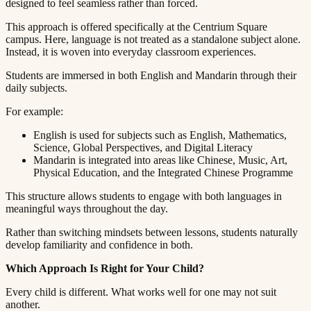
designed to feel seamless rather than forced.​​​​‌ ‍ ​‍​‍‌‍ ‌ ​‍‌‍‍‌‌‍‌ ‌‍‍‌‌‍ ‍​‍​‍​ ‍‍​‍​‍‌ ​ ‌‍​‌‌‍ ‍‌‍‍‌‌ ‌​‌ ‍‌​‍ ‍‌‍‍‌‌‍ ​‍​‍​‍ ​​‍​‍‌‍‍​‌ ​‍‌‍‌‌‌‍‌‍​‍​‍​ ‍‍​‍​‍​‍ ‌ ​ ‌ ‌​‌ ‌‌‌‍‌​‌‍‍‌‌‍ ​‍ ‌‍‍‌‌‍ ‍‌ ‌​‌‍‌‌‌‍ ‍‌ ‌​​‍ ‌‍‌‌‌‍‌​‌‍‍‌‌ ‌​​‍ ‌‍ ‌‌‍ ‌‍‌​‌‍‌‌​ ‌‌ ​​‌ ​‍‌‍‌‌‌ ​ ‌‍‌‌‌‍ ‍‌ ‌​‌‍​‌‌ ‌​‌‍‍‌‌‍ ‌‍ ‍​ ‍ ‌‍‍‌‌‍‌​​ ‌​ ‍​‌‍​‍​ ‌‍‌‍‌​​ ‌​​ ‍‌‌‍‌‌​ ‍‌​‍ ‌​ ​ ​ ‌​‌‍‌​‌‍‌​​‍ ‌​ ‌​​ ​‍​ ​ ​ ‌‍​‍ ‌​ ‍‌​ ​‍‌‍‌​​ ​‌​‍ ‌‌‍‌‌​ ​​‌‍‌‍​ ​‌‌‍‌‌​ ‍‌​ ‌‌​ ‌​‌‍​‍‌‍‌‍‌‍‌​​ ​‌​ ‍ ‌ ‌​‌ ‍‌‌ ​​‌‍‌‌​ ‌‌‍ ‍‌‍‌‌‌ ‌ ‌ ​ ​ ‍ ‌ ​​‌‍​‌‌ ‌​‌‍‍​​ ‌‌‍​ ‌‍ ‌‍ ‍‌ ‌​‌‍‌‌‌‍ ‍‌ ‌​​‍‌‌​ ‌‌‌​​‍‌‌ ‌‍‍ ‌‍‌‌‌ ‍‌​‍‌‌​ ​ ‌​‌​​‍‌‌​ ​ ‌​‌​​‍‌‌​ ​‍​ ​‍​ ​​‌‍​ ‌‍‌​​ ​ ​ ​‌​ ‌ ‌‍‌‍​ ​​​ ‌‌​ ‌‍​ ‍​​ ‍‌​‍‌‌​ ​‍​ ​‍​‍‌‌​ ‌‌‌​‌​​‍ ‍‌‍​ ‌‍‍​‌‍‍‌‌‍ ​‌‍‌​‌ ​‍‌‍‌‌‌‍ ‍​‍‌‌​ ‌‌‌​​‍‌‌ ‌‍‍ ‌‍‌‌‌ ‍‌​‍‌‌​ ​ ‌​‌​​‍‌‌​ ​ ‌​‌​​‍‌‌​ ​‍​ ​‍​ ‍‌​ ​‍‌‍‌‌​ ‍‌‌‍​‍‌‍‌​​ ‍​‌‍​‌‌‍​‍​ ​‍​ ​‌​ ​‍​‍‌‌​ ​‍​ ​‍​‍‌‌​ ‌‌‌​‌​​‍ ‍‌ ‌​‌‍‌‌‌ ‍​‌ ‌​​ ‌‍​‍‌‍​‌‌ ​ ‌‍‌‌‌‌‌‌‌ ​‍‌‍ ​​ ‌​‍‌‌​ ​‍‌​‌‍‌ ​ ‌ ‌​‌ ‌‌‌‍‌​‌‍‍‌‌‍ ​‍‌‍‌‍‍‌‌‍‌​​ ‌​ ‍​‌‍​‍​ ‌‍‌‍‌​​ ‌​​ ‍‌‌‍‌‌​ ‍‌​‍ ‌​ ​ ​ ‌​‌‍‌​‌‍‌​​‍ ‌​ ‌​​ ​‍​ ​ ​ ‌‍​‍ ‌​ ‍‌​ ​‍‌‍‌​​ ​‌​‍ ‌‌‍‌‌​ ​​‌‍‌‍​ ​‌‌‍‌‌​ ‍‌​ ‌‌​ ‌​‌‍​‍‌‍‌‍‌‍‌​​ ​‌​‍‌‍‌ ‌​‌ ‍‌‌ ​​‌‍‌‌​ ‌‌‍ ‍‌‍‌‌‌ ‌ ‌ ​ ​‍‌‍‌ ​​‌‍​‌‌ ‌​‌‍‍​​ ‌‌‍​ ‌‍ ‌‍ ‍‌ ‌​‌‍‌‌‌‍ ‍‌ ‌​​‍‌‌​ ‌‌‌​​‍‌‌ ‌‍‍ ‌‍‌‌‌ ‍‌​‍‌‌​ ​ ‌​‌​​‍‌‌​ ​ ‌​‌​​‍‌‌​ ​‍​ ​‍​ ​​‌‍​ ‌‍‌​​ ​ ​ ​‌​ ‌ ‌‍‌‍​ ​​​ ‌‌​ ‌‍​ ‍​​ ‍‌​‍‌‌​ ​‍​ ​‍​‍‌‌​ ‌‌‌​‌​​‍ ‍‌‍​ ‌‍‍​‌‍‍‌‌‍ ​‌‍‌​‌ ​‍‌‍‌‌‌‍ ‍​‍‌‌​ ‌‌‌​​‍‌‌ ‌‍‍ ‌‍‌‌‌ ‍‌​‍‌‌​ ​ ‌​‌​​‍‌‌​ ​ ‌​‌​​‍‌‌​ ​‍​ ​‍​ ‍‌​ ​‍‌‍‌‌​ ‍‌‌‍​‍‌‍‌​​ ‍​‌‍​‌‌‍​‍​ ​‍​ ​‌​ ​‍​‍‌‌​ ​‍​ ​‍​‍‌‌​ ‌‌‌​‌​​‍ ‍‌ ‌​‌‍‌‌‌ ‍​‌ ‌​​‍‌‍‌ ​​‌‍‌‌‌ ​‍‌ ​ ‌ ​​‌‍‌‌‌‍​ ‌ ‌​‌‍‍‌‌ ‌‍‌‍‌‌​ ‌‌ ​​‌ ‌‌‌‍​‍‌‍ ​‌‍‍‌‌ ​ ‌‍‍​‌‍‌‌‌‍‌​​‍​‍‌ ‌
This approach is offered specifically at the Centrium Square
campus. Here, language is not treated as a standalone subject alone.
Instead, it is woven into everyday classroom experiences.​​​​‌ ‍ ​‍​‍‌‍ ‌ ​‍‌‍‍‌‌‍‌ ‌‍‍‌‌‍ ‍​‍​‍​ ‍‍​‍​‍‌ ​ ‌‍​‌‌‍ ‍‌‍‍‌‌ ‌​‌ ‍‌​‍ ‍‌‍‍‌‌‍ ​‍​‍​‍ ​​‍​‍‌‍‍​‌ ​‍‌‍‌‌‌‍‌‍​‍​‍​ ‍‍​‍​‍​‍ ‌ ​ ‌ ‌​‌ ‌‌‌‍‌​‌‍‍‌‌‍ ​‍ ‌‍‍‌‌‍ ‍‌ ‌​‌‍‌‌‌‍ ‍‌ ‌​​‍ ‌‍‌‌‌‍‌​‌‍‍‌‌ ‌​​‍ ‌‍ ‌‌‍ ‌‍‌​‌‍‌‌​ ‌‌ ​​‌ ​‍‌‍‌‌‌ ​ ‌‍‌‌‌‍ ‍‌ ‌​‌‍​‌‌ ‌​‌‍‍‌‌‍ ‌‍ ‍​ ‍ ‌‍‍‌‌‍‌​​ ‌​ ‍​‌‍​‍​ ‌‍‌‍‌​​ ‌​​ ‍‌‌‍‌‌​ ‍‌​‍ ‌​ ​ ​ ‌​‌‍‌​‌‍‌​​‍ ‌​ ‌​​ ​‍​ ​ ​ ‌‍​‍ ‌​ ‍‌​ ​‍‌‍‌​​ ​‌​‍ ‌‌‍‌‌​ ​​‌‍‌‍​ ​‌‌‍‌‌​ ‍‌​ ‌‌​ ‌​‌‍​‍‌‍‌‍‌‍‌​​ ​‌​ ‍ ‌ ‌​‌ ‍‌‌ ​​‌‍‌‌​ ‌‌‍ ‍‌‍‌‌‌ ‌ ‌ ​ ​ ‍ ‌ ​​‌‍​‌‌ ‌​‌‍‍​​ ‌‌‍​ ‌‍ ‌‍ ‍‌ ‌​‌‍‌‌‌‍ ‍‌ ‌​​‍‌‌​ ‌‌‌​​‍‌‌ ‌‍‍ ‌‍‌‌‌ ‍‌​‍‌‌​ ​ ‌​‌​​‍‌‌​ ​ ‌​‌​​‍‌‌​ ​‍​ ​‍​ ​‌‌‍​‍​ ‌‌‌‍​ ​ ‌‌‌‍‌​​ ‌‌‌‍‌‍​ ‌‌​ ‍​‌‍‌‍​ ​ ​‍‌‌​ ​‍​ ​‍​‍‌‌​ ‌‌‌​‌​​‍ ‍‌‍​ ‌‍‍​‌‍‍‌‌‍ ​‌‍‌​‌ ​‍‌‍‌‌‌‍ ‍​‍‌‌​ ‌‌‌​​‍‌‌ ‌‍‍ ‌‍‌‌‌ ‍‌​‍‌‌​ ​ ‌​‌​​‍‌‌​ ​ ‌​‌​​‍‌‌​ ​‍​ ​‍​ ‌‍‌‍‌‍​ ‌‍​ ​ ​ ‌‌‌‍​‌‌‍​‌​ ​ ​ ​‌‌‍​‌​ ‍​​ ‌‌​‍‌‌​ ​‍​ ​‍​‍‌‌​ ‌‌‌​‌​​‍ ‍‌ ‌​‌‍‌‌‌ ‍​‌ ‌​​ ‌‍​‍‌‍​‌‌ ​ ‌‍‌‌‌‌‌‌‌ ​‍‌‍ ​​ ‌​‍‌‌​ ​‍‌​‌‍‌ ​ ‌ ‌​‌ ‌‌‌‍‌​‌‍‍‌‌‍ ​‍‌‍‌‍‍‌‌‍‌​​ ‌​ ‍​‌‍​‍​ ‌‍‌‍‌​​ ‌​​ ‍‌‌‍‌‌​ ‍‌​‍ ‌​ ​ ​ ‌​‌‍‌​‌‍‌​​‍ ‌​ ‌​​ ​‍​ ​ ​ ‌‍​‍ ‌​ ‍‌​ ​‍‌‍‌​​ ​‌​‍ ‌‌‍‌‌​ ​​‌‍‌‍​ ​‌‌‍‌‌​ ‍‌​ ‌‌​ ‌​‌‍​‍‌‍‌‍‌‍‌​​ ​‌​‍‌‍‌ ‌​‌ ‍‌‌ ​​‌‍‌‌​ ‌‌‍ ‍‌‍‌‌‌ ‌ ‌ ​ ​‍‌‍‌ ​​‌‍​‌‌ ‌​‌‍‍​​ ‌‌‍​ ‌‍ ‌‍ ‍‌ ‌​‌‍‌‌‌‍ ‍‌ ‌​​‍‌‌​ ‌‌‌​​‍‌‌ ‌‍‍ ‌‍‌‌‌ ‍‌​‍‌‌​ ​ ‌​‌​​‍‌‌​ ​ ‌​‌​​‍‌‌​ ​‍​ ​‍​ ​‌‌‍​‍​ ‌‌‌‍​ ​ ‌‌‌‍‌​​ ‌‌‌‍‌‍​ ‌‌​ ‍​‌‍‌‍​ ​ ​‍‌‌​ ​‍​ ​‍​‍‌‌​ ‌‌‌​‌​​‍ ‍‌‍​ ‌‍‍​‌‍‍‌‌‍ ​‌‍‌​‌ ​‍‌‍‌‌‌‍ ‍​‍‌‌​ ‌‌‌​​‍‌‌ ‌‍‍ ‌‍‌‌‌ ‍‌​‍‌‌​ ​ ‌​‌​​‍‌‌​ ​ ‌​‌​​‍‌‌​ ​‍​ ​‍​ ‌‍‌‍‌‍​ ‌‍​ ​ ​ ‌‌‌‍​‌‌‍​‌​ ​ ​ ​‌‌‍​‌​ ‍​​ ‌‌​‍‌‌​ ​‍​ ​‍​‍‌‌​ ‌‌‌​‌​​‍ ‍‌ ‌​‌‍‌‌‌ ‍​‌ ‌​​‍‌‍‌ ​​‌‍‌‌‌ ​‍‌ ​ ‌ ​​‌‍‌‌‌‍​ ‌ ‌​‌‍‍‌‌ ‌‍‌‍‌‌​ ‌‌ ​​‌ ‌‌‌‍​‍‌‍ ​‌‍‍‌‌ ​ ‌‍‍​‌‍‌‌‌‍‌​​‍​‍‌ ‌
Students are immersed in both English and Mandarin through their
daily subjects.​​​​‌ ‍ ​‍​‍‌‍ ‌ ​‍‌‍‍‌‌‍‌ ‌‍‍‌‌‍ ‍​‍​‍​ ‍‍​‍​‍‌ ​ ‌‍​‌‌‍ ‍‌‍‍‌‌ ‌​‌ ‍‌​‍ ‍‌‍‍‌‌‍ ​‍​‍​‍ ​​‍​‍‌‍‍​‌ ​‍‌‍‌‌‌‍‌‍​‍​‍​ ‍‍​‍​‍​‍ ‌ ​ ‌ ‌​‌ ‌‌‌‍‌​‌‍‍‌‌‍ ​‍ ‌‍‍‌‌‍ ‍‌ ‌​‌‍‌‌‌‍ ‍‌ ‌​​‍ ‌‍‌‌‌‍‌​‌‍‍‌‌ ‌​​‍ ‌‍ ‌‌‍ ‌‍‌​‌‍‌‌​ ‌‌ ​​‌ ​‍‌‍‌‌‌ ​ ‌‍‌‌‌‍ ‍‌ ‌​‌‍​‌‌ ‌​‌‍‍‌‌‍ ‌‍ ‍​ ‍ ‌‍‍‌‌‍‌​​ ‌​ ‍​‌‍​‍​ ‌‍‌‍‌​​ ‌​​ ‍‌‌‍‌‌​ ‍‌​‍ ‌​ ​ ​ ‌​‌‍‌​‌‍‌​​‍ ‌​ ‌​​ ​‍​ ​ ​ ‌‍​‍ ‌​ ‍‌​ ​‍‌‍‌​​ ​‌​‍ ‌‌‍‌‌​ ​​‌‍‌‍​ ​‌‌‍‌‌​ ‍‌​ ‌‌​ ‌​‌‍​‍‌‍‌‍‌‍‌​​ ​‌​ ‍ ‌ ‌​‌ ‍‌‌ ​​‌‍‌‌​ ‌‌‍ ‍‌‍‌‌‌ ‌ ‌ ​ ​ ‍ ‌ ​​‌‍​‌‌ ‌​‌‍‍​​ ‌‌‍​ ‌‍ ‌‍ ‍‌ ‌​‌‍‌‌‌‍ ‍‌ ‌​​‍‌‌​ ‌‌‌​​‍‌‌ ‌‍‍ ‌‍‌‌‌ ‍‌​‍‌‌​ ​ ‌​‌​​‍‌‌​ ​ ‌​‌​​‍‌‌​ ​‍​ ​‍​ ‍‌‌‍‌‍​ ​ ​ ‌​​ ‌ ​ ‌​‌‍‌​‌‍‌‌​ ​‌‌‍‌‌​ ‌‌‌‍​‌​‍‌‌​ ​‍​ ​‍​‍‌‌​ ‌‌‌​‌​​‍ ‍‌‍​ ‌‍‍​‌‍‍‌‌‍ ​‌‍‌​‌ ​‍‌‍‌‌‌‍ ‍​‍‌‌​ ‌‌‌​​‍‌‌ ‌‍‍ ‌‍‌‌‌ ‍‌​‍‌‌​ ​ ‌​‌​​‍‌‌​ ​ ‌​‌​​‍‌‌​ ​‍​ ​‍‌‍​‍​ ​​‌‍‌‌​ ​‍​ ‍​‌‍​ ‌‍‌​​ ‌‍​ ​​​ ‌ ‌‍‌‌‌‍‌‍​‍‌‌​ ​‍​ ​‍​‍‌‌​ ‌‌‌​‌​​‍ ‍‌ ‌​‌‍‌‌‌ ‍​‌ ‌​​ ‌‍​‍‌‍​‌‌ ​ ‌‍‌‌‌‌‌‌‌ ​‍‌‍ ​​ ‌​‍‌‌​ ​‍‌​‌‍‌ ​ ‌ ‌​‌ ‌‌‌‍‌​‌‍‍‌‌‍ ​‍‌‍‌‍‍‌‌‍‌​​ ‌​ ‍​‌‍​‍​ ‌‍‌‍‌​​ ‌​​ ‍‌‌‍‌‌​ ‍‌​‍ ‌​ ​ ​ ‌​‌‍‌​‌‍‌​​‍ ‌​ ‌​​ ​‍​ ​ ​ ‌‍​‍ ‌​ ‍‌​ ​‍‌‍‌​​ ​‌​‍ ‌‌‍‌‌​ ​​‌‍‌‍​ ​‌‌‍‌‌​ ‍‌​ ‌‌​ ‌​‌‍​‍‌‍‌‍‌‍‌​​ ​‌​‍‌‍‌ ‌​‌ ‍‌‌ ​​‌‍‌‌​ ‌‌‍ ‍‌‍‌‌‌ ‌ ‌ ​ ​‍‌‍‌ ​​‌‍​‌‌ ‌​‌‍‍​​ ‌‌‍​ ‌‍ ‌‍ ‍‌ ‌​‌‍‌‌‌‍ ‍‌ ‌​​‍‌‌​ ‌‌‌​​‍‌‌ ‌‍‍ ‌‍‌‌‌ ‍‌​‍‌‌​ ​ ‌​‌​​‍‌‌​ ​ ‌​‌​​‍‌‌​ ​‍​ ​‍​ ‍‌‌‍‌‍​ ​ ​ ‌​​ ‌ ​ ‌​‌‍‌​‌‍‌‌​ ​‌‌‍‌‌​ ‌‌‌‍​‌​‍‌‌​ ​‍​ ​‍​‍‌‌​ ‌‌‌​‌​​‍ ‍‌‍​ ‌‍‍​‌‍‍‌‌‍ ​‌‍‌​‌ ​‍‌‍‌‌‌‍ ‍​‍‌‌​ ‌‌‌​​‍‌‌ ‌‍‍ ‌‍‌‌‌ ‍‌​‍‌‌​ ​ ‌​‌​​‍‌‌​ ​ ‌​‌​​‍‌‌​ ​‍​ ​‍‌‍​‍​ ​​‌‍‌‌​ ​‍​ ‍​‌‍​ ‌‍‌​​ ‌‍​ ​​​ ‌ ‌‍‌‌‌‍‌‍​‍‌‌​ ​‍​ ​‍​‍‌‌​ ‌‌‌​‌​​‍ ‍‌ ‌​‌‍‌‌‌ ‍​‌ ‌​​‍‌‍‌ ​​‌‍‌‌‌ ​‍‌ ​ ‌ ​​‌‍‌‌‌‍​ ‌ ‌​‌‍‍‌‌ ‌‍‌‍‌‌​ ‌‌ ​​‌ ‌‌‌‍​‍‌‍ ​‌‍‍‌‌ ​ ‌‍‍​‌‍‌‌‌‍‌​​‍​‍‌ ‌
For example:​​​​‌ ‍ ​‍​‍‌‍ ‌ ​‍‌‍‍‌‌‍‌ ‌‍‍‌‌‍ ‍​‍​‍​ ‍‍​‍​‍‌ ​ ‌‍​‌‌‍ ‍‌‍‍‌‌ ‌​‌ ‍‌​‍ ‍‌‍‍‌‌‍ ​‍​‍​‍ ​​‍​‍‌‍‍​‌ ​‍‌‍‌‌‌‍‌‍​‍​‍​ ‍‍​‍​‍​‍ ‌ ​ ‌ ‌​‌ ‌‌‌‍‌​‌‍‍‌‌‍ ​‍ ‌‍‍‌‌‍ ‍‌ ‌​‌‍‌‌‌‍ ‍‌ ‌​​‍ ‌‍‌‌‌‍‌​‌‍‍‌‌ ‌​​‍ ‌‍ ‌‌‍ ‌‍‌​‌‍‌‌​ ‌‌ ​​‌ ​‍‌‍‌‌‌ ​ ‌‍‌‌‌‍ ‍‌ ‌​‌‍​‌‌ ‌​‌‍‍‌‌‍ ‌‍ ‍​ ‍ ‌‍‍‌‌‍‌​​ ‌​ ‍​‌‍​‍​ ‌‍‌‍‌​​ ‌​​ ‍‌‌‍‌‌​ ‍‌​‍ ‌​ ​ ​ ‌​‌‍‌​‌‍‌​​‍ ‌​ ‌​​ ​‍​ ​ ​ ‌‍​‍ ‌​ ‍‌​ ​‍‌‍‌​​ ​‌​‍ ‌‌‍‌‌​ ​​‌‍‌‍​ ​‌‌‍‌‌​ ‍‌​ ‌‌​ ‌​‌‍​‍‌‍‌‍‌‍‌​​ ​‌​ ‍ ‌ ‌​‌ ‍‌‌ ​​‌‍‌‌​ ‌‌‍ ‍‌‍‌‌‌ ‌ ‌ ​ ​ ‍ ‌ ​​‌‍​‌‌ ‌​‌‍‍​​ ‌‌‍​ ‌‍ ‌‍ ‍‌ ‌​‌‍‌‌‌‍ ‍‌ ‌​​‍‌‌​ ‌‌‌​​‍‌‌ ‌‍‍ ‌‍‌‌‌ ‍‌​‍‌‌​ ​ ‌​‌​​‍‌‌​ ​ ‌​‌​​‍‌‌​ ​‍​ ​‍​ ​‌​ ​‍‌‍​‌​ ‍‌‌‍​ ‌‍‌‌​ ‌​​ ‌‌​ ​‍​ ​​​ ‌‌‌‍​‍​‍‌‌​ ​‍​ ​‍​‍‌‌​ ‌‌‌​‌​​‍ ‍‌‍​ ‌‍‍​‌‍‍‌‌‍ ​‌‍‌​‌ ​‍‌‍‌‌‌‍ ‍​‍‌‌​ ‌‌‌​​‍‌‌ ‌‍‍ ‌‍‌‌‌ ‍‌​‍‌‌​ ​ ‌​‌​​‍‌‌​ ​ ‌​‌​​‍‌‌​ ​‍​ ​‍​ ​​​ ​‍​ ‌‌‌‍​‍​ ​‍‌‍‌‍​ ‌‍​ ​​​ ​‌​ ‍​​ ‌‍‌‍​ ​‍‌‌​ ​‍​ ​‍​‍‌‌​ ‌‌‌​‌​​‍ ‍‌ ‌​‌‍‌‌‌ ‍​‌ ‌​​ ‌‍​‍‌‍​‌‌ ​ ‌‍‌‌‌‌‌‌‌ ​‍‌‍ ​​ ‌​‍‌‌​ ​‍‌​‌‍‌ ​ ‌ ‌​‌ ‌‌‌‍‌​‌‍‍‌‌‍ ​‍‌‍‌‍‍‌‌‍‌​​ ‌​ ‍​‌‍​‍​ ‌‍‌‍‌​​ ‌​​ ‍‌‌‍‌‌​ ‍‌​‍ ‌​ ​ ​ ‌​‌‍‌​‌‍‌​​‍ ‌​ ‌​​ ​‍​ ​ ​ ‌‍​‍ ‌​ ‍‌​ ​‍‌‍‌​​ ​‌​‍ ‌‌‍‌‌​ ​​‌‍‌‍​ ​‌‌‍‌‌​ ‍‌​ ‌‌​ ‌​‌‍​‍‌‍‌‍‌‍‌​​ ​‌​‍‌‍‌ ‌​‌ ‍‌‌ ​​‌‍‌‌​ ‌‌‍ ‍‌‍‌‌‌ ‌ ‌ ​ ​‍‌‍‌ ​​‌‍​‌‌ ‌​‌‍‍​​ ‌‌‍​ ‌‍ ‌‍ ‍‌ ‌​‌‍‌‌‌‍ ‍‌ ‌​​‍‌‌​ ‌‌‌​​‍‌‌ ‌‍‍ ‌‍‌‌‌ ‍‌​‍‌‌​ ​ ‌​‌​​‍‌‌​ ​ ‌​‌​​‍‌‌​ ​‍​ ​‍​ ​‌​ ​‍‌‍​‌​ ‍‌‌‍​ ‌‍‌‌​ ‌​​ ‌‌​ ​‍​ ​​​ ‌‌‌‍​‍​‍‌‌​ ​‍​ ​‍​‍‌‌​ ‌‌‌​‌​​‍ ‍‌‍​ ‌‍‍​‌‍‍‌‌‍ ​‌‍‌​‌ ​‍‌‍‌‌‌‍ ‍​‍‌‌​ ‌‌‌​​‍‌‌ ‌‍‍ ‌‍‌‌‌ ‍‌​‍‌‌​ ​ ‌​‌​​‍‌‌​ ​ ‌​‌​​‍‌‌​ ​‍​ ​‍​ ​​​ ​‍​ ‌‌‌‍​‍​ ​‍‌‍‌‍​ ‌‍​ ​​​ ​‌​ ‍​​ ‌‍‌‍​ ​‍‌‌​ ​‍​ ​‍​‍‌‌​ ‌‌‌​‌​​‍ ‍‌ ‌​‌‍‌‌‌ ‍​‌ ‌​​‍‌‍‌ ​​‌‍‌‌‌ ​‍‌ ​ ‌ ​​‌‍‌‌‌‍​ ‌ ‌​‌‍‍‌‌ ‌‍‌‍‌‌​ ‌‌ ​​‌ ‌‌‌‍​‍‌‍ ​‌‍‍‌‌ ​ ‌‍‍​‌‍‌‌‌‍‌​​‍​‍‌ ‌
English is used for subjects such as English, Mathematics,
Science, Global Perspectives, and Digital Literacy​​​​‌ ‍ ​‍​‍‌‍ ‌ ​‍‌‍‍‌‌‍‌ ‌‍‍‌‌‍ ‍​‍​‍​ ‍‍​‍​‍‌ ​ ‌‍​‌‌‍ ‍‌‍‍‌‌ ‌​‌ ‍‌​‍ ‍‌‍‍‌‌‍ ​‍​‍​‍ ​​‍​‍‌‍‍​‌ ​‍‌‍‌‌‌‍‌‍​‍​‍​ ‍‍​‍​‍​‍ ‌ ​ ‌ ‌​‌ ‌‌‌‍‌​‌‍‍‌‌‍ ​‍ ‌‍‍‌‌‍ ‍‌ ‌​‌‍‌‌‌‍ ‍‌ ‌​​‍ ‌‍‌‌‌‍‌​‌‍‍‌‌ ‌​​‍ ‌‍ ‌‌‍ ‌‍‌​‌‍‌‌​ ‌‌ ​​‌ ​‍‌‍‌‌‌ ​ ‌‍‌‌‌‍ ‍‌ ‌​‌‍​‌‌ ‌​‌‍‍‌‌‍ ‌‍ ‍​ ‍ ‌‍‍‌‌‍‌​​ ‌​ ‍​‌‍​‍​ ‌‍‌‍‌​​ ‌​​ ‍‌‌‍‌‌​ ‍‌​‍ ‌​ ​ ​ ‌​‌‍‌​‌‍‌​​‍ ‌​ ‌​​ ​‍​ ​ ​ ‌‍​‍ ‌​ ‍‌​ ​‍‌‍‌​​ ​‌​‍ ‌‌‍‌‌​ ​​‌‍‌‍​ ​‌‌‍‌‌​ ‍‌​ ‌‌​ ‌​‌‍​‍‌‍‌‍‌‍‌​​ ​‌​ ‍ ‌ ‌​‌ ‍‌‌ ​​‌‍‌‌​ ‌‌‍ ‍‌‍‌‌‌ ‌ ‌ ​ ​ ‍ ‌ ​​‌‍​‌‌ ‌​‌‍‍​​ ‌‌‍​ ‌‍ ‌‍ ‍‌ ‌​‌‍‌‌‌‍ ‍‌ ‌​​‍‌‌​ ‌‌‌​​‍‌‌ ‌‍‍ ‌‍‌‌‌ ‍‌​‍‌‌​ ​ ‌​‌​​‍‌‌​ ​ ‌​‌​​‍‌‌​ ​‍​ ​‍‌‍​‍‌‍‌​‌‍​‌‌‍​ ​ ​​​ ‌‍​ ‌ ‌‍‌‍‌‍‌​​ ‍‌​ ​‍​ ​ ​‍‌‌​ ​‍​ ​‍​‍‌‌​ ‌‌‌​‌​​‍ ‍‌‍​ ‌‍‍​‌‍‍‌‌‍ ​‌‍‌​‌ ​‍‌‍‌‌‌‍ ‍​‍‌‌​ ‌‌‌​​‍‌‌ ‌‍‍ ‌‍‌‌‌ ‍‌​‍‌‌​ ​ ‌​‌​​‍‌‌​ ​ ‌​‌​​‍‌‌​ ​‍​ ​‍‌‍​ ​ ‌​​ ‌​​ ​‌​ ‌‌‌‍​ ​ ​​‌‍​ ​ ‌‌‌‍​‍‌‍‌‍​ ​ ​‍‌‌​ ​‍​ ​‍​‍‌‌​ ‌‌‌​‌​​‍ ‍‌ ‌​‌‍‌‌‌ ‍​‌ ‌​​ ‌‍​‍‌‍​‌‌ ​ ‌‍‌‌‌‌‌‌‌ ​‍‌‍ ​​ ‌​‍‌‌​ ​‍‌​‌‍‌ ​ ‌ ‌​‌ ‌‌‌‍‌​‌‍‍‌‌‍ ​‍‌‍‌‍‍‌‌‍‌​​ ‌​ ‍​‌‍​‍​ ‌‍‌‍‌​​ ‌​​ ‍‌‌‍‌‌​ ‍‌​‍ ‌​ ​ ​ ‌​‌‍‌​‌‍‌​​‍ ‌​ ‌​​ ​‍​ ​ ​ ‌‍​‍ ‌​ ‍‌​ ​‍‌‍‌​​ ​‌​‍ ‌‌‍‌‌​ ​​‌‍‌‍​ ​‌‌‍‌‌​ ‍‌​ ‌‌​ ‌​‌‍​‍‌‍‌‍‌‍‌​​ ​‌​‍‌‍‌ ‌​‌ ‍‌‌ ​​‌‍‌‌​ ‌‌‍ ‍‌‍‌‌‌ ‌ ‌ ​ ​‍‌‍‌ ​​‌‍​‌‌ ‌​‌‍‍​​ ‌‌‍​ ‌‍ ‌‍ ‍‌ ‌​‌‍‌‌‌‍ ‍‌ ‌​​‍‌‌​ ‌‌‌​​‍‌‌ ‌‍‍ ‌‍‌‌‌ ‍‌​‍‌‌​ ​ ‌​‌​​‍‌‌​ ​ ‌​‌​​‍‌‌​ ​‍​ ​‍‌‍​‍‌‍‌​‌‍​‌‌‍​ ​ ​​​ ‌‍​ ‌ ‌‍‌‍‌‍‌​​ ‍‌​ ​‍​ ​ ​‍‌‌​ ​‍​ ​‍​‍‌‌​ ‌‌‌​‌​​‍ ‍‌‍​ ‌‍‍​‌‍‍‌‌‍ ​‌‍‌​‌ ​‍‌‍‌‌‌‍ ‍​‍‌‌​ ‌‌‌​​‍‌‌ ‌‍‍ ‌‍‌‌‌ ‍‌​‍‌‌​ ​ ‌​‌​​‍‌‌​ ​ ‌​‌​​‍‌‌​ ​‍​ ​‍‌‍​ ​ ‌​​ ‌​​ ​‌​ ‌‌‌‍​ ​ ​​‌‍​ ​ ‌‌‌‍​‍‌‍‌‍​ ​ ​‍‌‌​ ​‍​ ​‍​‍‌‌​ ‌‌‌​‌​​‍ ‍‌ ‌​‌‍‌‌‌ ‍​‌ ‌​​‍‌‍‌ ​​‌‍‌‌‌ ​‍‌ ​ ‌ ​​‌‍‌‌‌‍​ ‌ ‌​‌‍‍‌‌ ‌‍‌‍‌‌​ ‌‌ ​​‌ ‌‌‌‍​‍‌‍ ​‌‍‍‌‌ ​ ‌‍‍​‌‍‌‌‌‍‌​​‍​‍‌ ‌
Mandarin is integrated into areas like Chinese, Music, Art,
Physical Education, and the Integrated Chinese Programme​​​​‌ ‍ ​‍​‍‌‍ ‌ ​‍‌‍‍‌‌‍‌ ‌‍‍‌‌‍ ‍​‍​‍​ ‍‍​‍​‍‌ ​ ‌‍​‌‌‍ ‍‌‍‍‌‌ ‌​‌ ‍‌​‍ ‍‌‍‍‌‌‍ ​‍​‍​‍ ​​‍​‍‌‍‍​‌ ​‍‌‍‌‌‌‍‌‍​‍​‍​ ‍‍​‍​‍​‍ ‌ ​ ‌ ‌​‌ ‌‌‌‍‌​‌‍‍‌‌‍ ​‍ ‌‍‍‌‌‍ ‍‌ ‌​‌‍‌‌‌‍ ‍‌ ‌​​‍ ‌‍‌‌‌‍‌​‌‍‍‌‌ ‌​​‍ ‌‍ ‌‌‍ ‌‍‌​‌‍‌‌​ ‌‌ ​​‌ ​‍‌‍‌‌‌ ​ ‌‍‌‌‌‍ ‍‌ ‌​‌‍​‌‌ ‌​‌‍‍‌‌‍ ‌‍ ‍​ ‍ ‌‍‍‌‌‍‌​​ ‌​ ‍​‌‍​‍​ ‌‍‌‍‌​​ ‌​​ ‍‌‌‍‌‌​ ‍‌​‍ ‌​ ​ ​ ‌​‌‍‌​‌‍‌​​‍ ‌​ ‌​​ ​‍​ ​ ​ ‌‍​‍ ‌​ ‍‌​ ​‍‌‍‌​​ ​‌​‍ ‌‌‍‌‌​ ​​‌‍‌‍​ ​‌‌‍‌‌​ ‍‌​ ‌‌​ ‌​‌‍​‍‌‍‌‍‌‍‌​​ ​‌​ ‍ ‌ ‌​‌ ‍‌‌ ​​‌‍‌‌​ ‌‌‍ ‍‌‍‌‌‌ ‌ ‌ ​ ​ ‍ ‌ ​​‌‍​‌‌ ‌​‌‍‍​​ ‌‌‍​ ‌‍ ‌‍ ‍‌ ‌​‌‍‌‌‌‍ ‍‌ ‌​​‍‌‌​ ‌‌‌​​‍‌‌ ‌‍‍ ‌‍‌‌‌ ‍‌​‍‌‌​ ​ ‌​‌​​‍‌‌​ ​ ‌​‌​​‍‌‌​ ​‍​ ​‍​ ‌​​ ‍‌​ ​‌​ ​‌​ ​‌‌‍​ ​ ‌​​ ​ ‌‍​‍‌‍‌‍‌‍​ ‌‍‌‍​‍‌‌​ ​‍​ ​‍​‍‌‌​ ‌‌‌​‌​​‍ ‍‌‍​ ‌‍‍​‌‍‍‌‌‍ ​‌‍‌​‌ ​‍‌‍‌‌‌‍ ‍​‍‌‌​ ‌‌‌​​‍‌‌ ‌‍‍ ‌‍‌‌‌ ‍‌​‍‌‌​ ​ ‌​‌​​‍‌‌​ ​ ‌​‌​​‍‌‌​ ​‍​ ​‍​ ‌​​ ‌‍​ ​‌‌‍​‍​ ​ ‌‍‌‌​ ‌‌​ ​‍​ ​‍​ ‌‌​ ‍​‌‍​ ​‍‌‌​ ​‍​ ​‍​‍‌‌​ ‌‌‌​‌​​‍ ‍‌ ‌​‌‍‌‌‌ ‍​‌ ‌​​ ‌‍​‍‌‍​‌‌ ​ ‌‍‌‌‌‌‌‌‌ ​‍‌‍ ​​ ‌​‍‌‌​ ​‍‌​‌‍‌ ​ ‌ ‌​‌ ‌‌‌‍‌​‌‍‍‌‌‍ ​‍‌‍‌‍‍‌‌‍‌​​ ‌​ ‍​‌‍​‍​ ‌‍‌‍‌​​ ‌​​ ‍‌‌‍‌‌​ ‍‌​‍ ‌​ ​ ​ ‌​‌‍‌​‌‍‌​​‍ ‌​ ‌​​ ​‍​ ​ ​ ‌‍​‍ ‌​ ‍‌​ ​‍‌‍‌​​ ​‌​‍ ‌‌‍‌‌​ ​​‌‍‌‍​ ​‌‌‍‌‌​ ‍‌​ ‌‌​ ‌​‌‍​‍‌‍‌‍‌‍‌​​ ​‌​‍‌‍‌ ‌​‌ ‍‌‌ ​​‌‍‌‌​ ‌‌‍ ‍‌‍‌‌‌ ‌ ‌ ​ ​‍‌‍‌ ​​‌‍​‌‌ ‌​‌‍‍​​ ‌‌‍​ ‌‍ ‌‍ ‍‌ ‌​‌‍‌‌‌‍ ‍‌ ‌​​‍‌‌​ ‌‌‌​​‍‌‌ ‌‍‍ ‌‍‌‌‌ ‍‌​‍‌‌​ ​ ‌​‌​​‍‌‌​ ​ ‌​‌​​‍‌‌​ ​‍​ ​‍​ ‌​​ ‍‌​ ​‌​ ​‌​ ​‌‌‍​ ​ ‌​​ ​ ‌‍​‍‌‍‌‍‌‍​ ‌‍‌‍​‍‌‌​ ​‍​ ​‍​‍‌‌​ ‌‌‌​‌​​‍ ‍‌‍​ ‌‍‍​‌‍‍‌‌‍ ​‌‍‌​‌ ​‍‌‍‌‌‌‍ ‍​‍‌‌​ ‌‌‌​​‍‌‌ ‌‍‍ ‌‍‌‌‌ ‍‌​‍‌‌​ ​ ‌​‌​​‍‌‌​ ​ ‌​‌​​‍‌‌​ ​‍​ ​‍​ ‌​​ ‌‍​ ​‌‌‍​‍​ ​ ‌‍‌‌​ ‌‌​ ​‍​ ​‍​ ‌‌​ ‍​‌‍​ ​‍‌‌​ ​‍​ ​‍​‍‌‌​ ‌‌‌​‌​​‍ ‍‌ ‌​‌‍‌‌‌ ‍​‌ ‌​​‍‌‍‌ ​​‌‍‌‌‌ ​‍‌ ​ ‌ ​​‌‍‌‌‌‍​ ‌ ‌​‌‍‍‌‌ ‌‍‌‍‌‌​ ‌‌ ​​‌ ‌‌‌‍​‍‌‍ ​‌‍‍‌‌ ​ ‌‍‍​‌‍‌‌‌‍‌​​‍​‍‌ ‌
This structure allows students to engage with both languages in
meaningful ways throughout the day.​​​​‌ ‍ ​‍​‍‌‍ ‌ ​‍‌‍‍‌‌‍‌ ‌‍‍‌‌‍ ‍​‍​‍​ ‍‍​‍​‍‌ ​ ‌‍​‌‌‍ ‍‌‍‍‌‌ ‌​‌ ‍‌​‍ ‍‌‍‍‌‌‍ ​‍​‍​‍ ​​‍​‍‌‍‍​‌ ​‍‌‍‌‌‌‍‌‍​‍​‍​ ‍‍​‍​‍​‍ ‌ ​ ‌ ‌​‌ ‌‌‌‍‌​‌‍‍‌‌‍ ​‍ ‌‍‍‌‌‍ ‍‌ ‌​‌‍‌‌‌‍ ‍‌ ‌​​‍ ‌‍‌‌‌‍‌​‌‍‍‌‌ ‌​​‍ ‌‍ ‌‌‍ ‌‍‌​‌‍‌‌​ ‌‌ ​​‌ ​‍‌‍‌‌‌ ​ ‌‍‌‌‌‍ ‍‌ ‌​‌‍​‌‌ ‌​‌‍‍‌‌‍ ‌‍ ‍​ ‍ ‌‍‍‌‌‍‌​​ ‌​ ‍​‌‍​‍​ ‌‍‌‍‌​​ ‌​​ ‍‌‌‍‌‌​ ‍‌​‍ ‌​ ​ ​ ‌​‌‍‌​‌‍‌​​‍ ‌​ ‌​​ ​‍​ ​ ​ ‌‍​‍ ‌​ ‍‌​ ​‍‌‍‌​​ ​‌​‍ ‌‌‍‌‌​ ​​‌‍‌‍​ ​‌‌‍‌‌​ ‍‌​ ‌‌​ ‌​‌‍​‍‌‍‌‍‌‍‌​​ ​‌​ ‍ ‌ ‌​‌ ‍‌‌ ​​‌‍‌‌​ ‌‌‍ ‍‌‍‌‌‌ ‌ ‌ ​ ​ ‍ ‌ ​​‌‍​‌‌ ‌​‌‍‍​​ ‌‌‍​ ‌‍ ‌‍ ‍‌ ‌​‌‍‌‌‌‍ ‍‌ ‌​​‍‌‌​ ‌‌‌​​‍‌‌ ‌‍‍ ‌‍‌‌‌ ‍‌​‍‌‌​ ​ ‌​‌​​‍‌‌​ ​ ‌​‌​​‍‌‌​ ​‍​ ​‍​ ​​​ ​‌​ ​‌​ ‌‌​ ‍‌​ ​‍‌‍‌‍​ ​​‌‍​ ​ ‌‍​ ​‌​ ‌ ​‍‌‌​ ​‍​ ​‍​‍‌‌​ ‌‌‌​‌​​‍ ‍‌‍​ ‌‍‍​‌‍‍‌‌‍ ​‌‍‌​‌ ​‍‌‍‌‌‌‍ ‍​‍‌‌​ ‌‌‌​​‍‌‌ ‌‍‍ ‌‍‌‌‌ ‍‌​‍‌‌​ ​ ‌​‌​​‍‌‌​ ​ ‌​‌​​‍‌‌​ ​‍​ ​‍​ ‌‌‌‍​‌​ ‌‌​ ‍​​ ​​​ ‍​​ ​‍‌‍​ ​ ‌​‌‍‌​​ ‌ ​ ‍​​‍‌‌​ ​‍​ ​‍​‍‌‌​ ‌‌‌​‌​​‍ ‍‌ ‌​‌‍‌‌‌ ‍​‌ ‌​​ ‌‍​‍‌‍​‌‌ ​ ‌‍‌‌‌‌‌‌‌ ​‍‌‍ ​​ ‌​‍‌‌​ ​‍‌​‌‍‌ ​ ‌ ‌​‌ ‌‌‌‍‌​‌‍‍‌‌‍ ​‍‌‍‌‍‍‌‌‍‌​​ ‌​ ‍​‌‍​‍​ ‌‍‌‍‌​​ ‌​​ ‍‌‌‍‌‌​ ‍‌​‍ ‌​ ​ ​ ‌​‌‍‌​‌‍‌​​‍ ‌​ ‌​​ ​‍​ ​ ​ ‌‍​‍ ‌​ ‍‌​ ​‍‌‍‌​​ ​‌​‍ ‌‌‍‌‌​ ​​‌‍‌‍​ ​‌‌‍‌‌​ ‍‌​ ‌‌​ ‌​‌‍​‍‌‍‌‍‌‍‌​​ ​‌​‍‌‍‌ ‌​‌ ‍‌‌ ​​‌‍‌‌​ ‌‌‍ ‍‌‍‌‌‌ ‌ ‌ ​ ​‍‌‍‌ ​​‌‍​‌‌ ‌​‌‍‍​​ ‌‌‍​ ‌‍ ‌‍ ‍‌ ‌​‌‍‌‌‌‍ ‍‌ ‌​​‍‌‌​ ‌‌‌​​‍‌‌ ‌‍‍ ‌‍‌‌‌ ‍‌​‍‌‌​ ​ ‌​‌​​‍‌‌​ ​ ‌​‌​​‍‌‌​ ​‍​ ​‍​ ​​​ ​‌​ ​‌​ ‌‌​ ‍‌​ ​‍‌‍‌‍​ ​​‌‍​ ​ ‌‍​ ​‌​ ‌ ​‍‌‌​ ​‍​ ​‍​‍‌‌​ ‌‌‌​‌​​‍ ‍‌‍​ ‌‍‍​‌‍‍‌‌‍ ​‌‍‌​‌ ​‍‌‍‌‌‌‍ ‍​‍‌‌​ ‌‌‌​​‍‌‌ ‌‍‍ ‌‍‌‌‌ ‍‌​‍‌‌​ ​ ‌​‌​​‍‌‌​ ​ ‌​‌​​‍‌‌​ ​‍​ ​‍​ ‌‌‌‍​‌​ ‌‌​ ‍​​ ​​​ ‍​​ ​‍‌‍​ ​ ‌​‌‍‌​​ ‌ ​ ‍​​‍‌‌​ ​‍​ ​‍​‍‌‌​ ‌‌‌​‌​​‍ ‍‌ ‌​‌‍‌‌‌ ‍​‌ ‌​​‍‌‍‌ ​​‌‍‌‌‌ ​‍‌ ​ ‌ ​​‌‍‌‌‌‍​ ‌ ‌​‌‍‍‌‌ ‌‍‌‍‌‌​ ‌‌ ​​‌ ‌‌‌‍​‍‌‍ ​‌‍‍‌‌ ​ ‌‍‍​‌‍‌‌‌‍‌​​‍​‍‌ ‌
Rather than switching mindsets between lessons, students naturally
develop familiarity and confidence in both.​​​​‌ ‍ ​‍​‍‌‍ ‌ ​‍‌‍‍‌‌‍‌ ‌‍‍‌‌‍ ‍​‍​‍​ ‍‍​‍​‍‌ ​ ‌‍​‌‌‍ ‍‌‍‍‌‌ ‌​‌ ‍‌​‍ ‍‌‍‍‌‌‍ ​‍​‍​‍ ​​‍​‍‌‍‍​‌ ​‍‌‍‌‌‌‍‌‍​‍​‍​ ‍‍​‍​‍​‍ ‌ ​ ‌ ‌​‌ ‌‌‌‍‌​‌‍‍‌‌‍ ​‍ ‌‍‍‌‌‍ ‍‌ ‌​‌‍‌‌‌‍ ‍‌ ‌​​‍ ‌‍‌‌‌‍‌​‌‍‍‌‌ ‌​​‍ ‌‍ ‌‌‍ ‌‍‌​‌‍‌‌​ ‌‌ ​​‌ ​‍‌‍‌‌‌ ​ ‌‍‌‌‌‍ ‍‌ ‌​‌‍​‌‌ ‌​‌‍‍‌‌‍ ‌‍ ‍​ ‍ ‌‍‍‌‌‍‌​​ ‌​ ‍​‌‍​‍​ ‌‍‌‍‌​​ ‌​​ ‍‌‌‍‌‌​ ‍‌​‍ ‌​ ​ ​ ‌​‌‍‌​‌‍‌​​‍ ‌​ ‌​​ ​‍​ ​ ​ ‌‍​‍ ‌​ ‍‌​ ​‍‌‍‌​​ ​‌​‍ ‌‌‍‌‌​ ​​‌‍‌‍​ ​‌‌‍‌‌​ ‍‌​ ‌‌​ ‌​‌‍​‍‌‍‌‍‌‍‌​​ ​‌​ ‍ ‌ ‌​‌ ‍‌‌ ​​‌‍‌‌​ ‌‌‍ ‍‌‍‌‌‌ ‌ ‌ ​ ​ ‍ ‌ ​​‌‍​‌‌ ‌​‌‍‍​​ ‌‌‍​ ‌‍ ‌‍ ‍‌ ‌​‌‍‌‌‌‍ ‍‌ ‌​​‍‌‌​ ‌‌‌​​‍‌‌ ‌‍‍ ‌‍‌‌‌ ‍‌​‍‌‌​ ​ ‌​‌​​‍‌‌​ ​ ‌​‌​​‍‌‌​ ​‍​ ​‍​ ‍​​ ‌‌​ ​ ​ ​ ​ ​‌‌‍‌‌‌‍​‍​ ​‌​ ‌‌‌‍‌‍​ ​‍​ ‌ ​‍‌‌​ ​‍​ ​‍​‍‌‌​ ‌‌‌​‌​​‍ ‍‌‍​ ‌‍‍​‌‍‍‌‌‍ ​‌‍‌​‌ ​‍‌‍‌‌‌‍ ‍​‍‌‌​ ‌‌‌​​‍‌‌ ‌‍‍ ‌‍‌‌‌ ‍‌​‍‌‌​ ​ ‌​‌​​‍‌‌​ ​ ‌​‌​​‍‌‌​ ​‍​ ​‍​ ​​​ ​ ​ ‌‌​ ​‍‌‍‌‍​ ​​​ ‍‌​ ​‍‌‍​‍‌‍​‍‌‍‌​‌‍​‍​‍‌‌​ ​‍​ ​‍​‍‌‌​ ‌‌‌​‌​​‍ ‍‌ ‌​‌‍‌‌‌ ‍​‌ ‌​​ ‌‍​‍‌‍​‌‌ ​ ‌‍‌‌‌‌‌‌‌ ​‍‌‍ ​​ ‌​‍‌‌​ ​‍‌​‌‍‌ ​ ‌ ‌​‌ ‌‌‌‍‌​‌‍‍‌‌‍ ​‍‌‍‌‍‍‌‌‍‌​​ ‌​ ‍​‌‍​‍​ ‌‍‌‍‌​​ ‌​​ ‍‌‌‍‌‌​ ‍‌​‍ ‌​ ​ ​ ‌​‌‍‌​‌‍‌​​‍ ‌​ ‌​​ ​‍​ ​ ​ ‌‍​‍ ‌​ ‍‌​ ​‍‌‍‌​​ ​‌​‍ ‌‌‍‌‌​ ​​‌‍‌‍​ ​‌‌‍‌‌​ ‍‌​ ‌‌​ ‌​‌‍​‍‌‍‌‍‌‍‌​​ ​‌​‍‌‍‌ ‌​‌ ‍‌‌ ​​‌‍‌‌​ ‌‌‍ ‍‌‍‌‌‌ ‌ ‌ ​ ​‍‌‍‌ ​​‌‍​‌‌ ‌​‌‍‍​​ ‌‌‍​ ‌‍ ‌‍ ‍‌ ‌​‌‍‌‌‌‍ ‍‌ ‌​​‍‌‌​ ‌‌‌​​‍‌‌ ‌‍‍ ‌‍‌‌‌ ‍‌​‍‌‌​ ​ ‌​‌​​‍‌‌​ ​ ‌​‌​​‍‌‌​ ​‍​ ​‍​ ‍​​ ‌‌​ ​ ​ ​ ​ ​‌‌‍‌‌‌‍​‍​ ​‌​ ‌‌‌‍‌‍​ ​‍​ ‌ ​‍‌‌​ ​‍​ ​‍​‍‌‌​ ‌‌‌​‌​​‍ ‍‌‍​ ‌‍‍​‌‍‍‌‌‍ ​‌‍‌​‌ ​‍‌‍‌‌‌‍ ‍​‍‌‌​ ‌‌‌​​‍‌‌ ‌‍‍ ‌‍‌‌‌ ‍‌​‍‌‌​ ​ ‌​‌​​‍‌‌​ ​ ‌​‌​​‍‌‌​ ​‍​ ​‍​ ​​​ ​ ​ ‌‌​ ​‍‌‍‌‍​ ​​​ ‍‌​ ​‍‌‍​‍‌‍​‍‌‍‌​‌‍​‍​‍‌‌​ ​‍​ ​‍​‍‌‌​ ‌‌‌​‌​​‍ ‍‌ ‌​‌‍‌‌‌ ‍​‌ ‌​​‍‌‍‌ ​​‌‍‌‌‌ ​‍‌ ​ ‌ ​​‌‍‌‌‌‍​ ‌ ‌​‌‍‍‌‌ ‌‍‌‍‌‌​ ‌‌ ​​‌ ‌‌‌‍​‍‌‍ ​‌‍‍‌‌ ​ ‌‍‍​‌‍‌‌‌‍‌​​‍​‍‌ ‌
Which Approach Is Right for Your Child?​​​​‌ ‍ ​‍​‍‌‍ ‌ ​‍‌‍‍‌‌‍‌ ‌‍‍‌‌‍ ‍​‍​‍​ ‍‍​‍​‍‌ ​ ‌‍​‌‌‍ ‍‌‍‍‌‌ ‌​‌ ‍‌​‍ ‍‌‍‍‌‌‍ ​‍​‍​‍ ​​‍​‍‌‍‍​‌ ​‍‌‍‌‌‌‍‌‍​‍​‍​ ‍‍​‍​‍​‍ ‌ ​ ‌ ‌​‌ ‌‌‌‍‌​‌‍‍‌‌‍ ​‍ ‌‍‍‌‌‍ ‍‌ ‌​‌‍‌‌‌‍ ‍‌ ‌​​‍ ‌‍‌‌‌‍‌​‌‍‍‌‌ ‌​​‍ ‌‍ ‌‌‍ ‌‍‌​‌‍‌‌​ ‌‌ ​​‌ ​‍‌‍‌‌‌ ​ ‌‍‌‌‌‍ ‍‌ ‌​‌‍​‌‌ ‌​‌‍‍‌‌‍ ‌‍ ‍​ ‍ ‌‍‍‌‌‍‌​​ ‌​ ‍​‌‍​‍​ ‌‍‌‍‌​​ ‌​​ ‍‌‌‍‌‌​ ‍‌​‍ ‌​ ​ ​ ‌​‌‍‌​‌‍‌​​‍ ‌​ ‌​​ ​‍​ ​ ​ ‌‍​‍ ‌​ ‍‌​ ​‍‌‍‌​​ ​‌​‍ ‌‌‍‌‌​ ​​‌‍‌‍​ ​‌‌‍‌‌​ ‍‌​ ‌‌​ ‌​‌‍​‍‌‍‌‍‌‍‌​​ ​‌​ ‍ ‌ ‌​‌ ‍‌‌ ​​‌‍‌‌​ ‌‌‍ ‍‌‍‌‌‌ ‌ ‌ ​ ​ ‍ ‌ ​​‌‍​‌‌ ‌​‌‍‍​​ ‌‌‍​ ‌‍ ‌‍ ‍‌ ‌​‌‍‌‌‌‍ ‍‌ ‌​​‍‌‌​ ‌‌‌​​‍‌‌ ‌‍‍ ‌‍‌‌‌ ‍‌​‍‌‌​ ​ ‌​‌​​‍‌‌​ ​ ‌​‌​​‍‌‌​ ​‍​ ​‍​ ‍​​ ‌‌​ ‌​​ ​‌‌‍​ ‌‍‌‍​ ​‍‌‍‌‌​ ‍‌​ ‌‌​ ‍​​ ‍‌​‍‌‌​ ​‍​ ​‍​‍‌‌​ ‌‌‌​‌​​‍ ‍‌‍​ ‌‍‍​‌‍‍‌‌‍ ​‌‍‌​‌ ​‍‌‍‌‌‌‍ ‍​‍‌‌​ ‌‌‌​​‍‌‌ ‌‍‍ ‌‍‌‌‌ ‍‌​‍‌‌​ ​ ‌​‌​​‍‌‌​ ​ ‌​‌​​‍‌‌​ ​‍​ ​‍​ ‌​​ ‍​​ ​ ​ ​‌​ ‍‌​ ‌‌​ ‌ ​ ​ ‌‍‌‍​ ‍‌​ ‌‌​ ​‍​‍‌‌​ ​‍​ ​‍​‍‌‌​ ‌‌‌​‌​​‍ ‍‌ ‌​‌‍‌‌‌ ‍​‌ ‌​​ ‌‍​‍‌‍​‌‌ ​ ‌‍‌‌‌‌‌‌‌ ​‍‌‍ ​​ ‌​‍‌‌​ ​‍‌​‌‍‌ ​ ‌ ‌​‌ ‌‌‌‍‌​‌‍‍‌‌‍ ​‍‌‍‌‍‍‌‌‍‌​​ ‌​ ‍​‌‍​‍​ ‌‍‌‍‌​​ ‌​​ ‍‌‌‍‌‌​ ‍‌​‍ ‌​ ​ ​ ‌​‌‍‌​‌‍‌​​‍ ‌​ ‌​​ ​‍​ ​ ​ ‌‍​‍ ‌​ ‍‌​ ​‍‌‍‌​​ ​‌​‍ ‌‌‍‌‌​ ​​‌‍‌‍​ ​‌‌‍‌‌​ ‍‌​ ‌‌​ ‌​‌‍​‍‌‍‌‍‌‍‌​​ ​‌​‍‌‍‌ ‌​‌ ‍‌‌ ​​‌‍‌‌​ ‌‌‍ ‍‌‍‌‌‌ ‌ ‌ ​ ​‍‌‍‌ ​​‌‍​‌‌ ‌​‌‍‍​​ ‌‌‍​ ‌‍ ‌‍ ‍‌ ‌​‌‍‌‌‌‍ ‍‌ ‌​​‍‌‌​ ‌‌‌​​‍‌‌ ‌‍‍ ‌‍‌‌‌ ‍‌​‍‌‌​ ​ ‌​‌​​‍‌‌​ ​ ‌​‌​​‍‌‌​ ​‍​ ​‍​ ‍​​ ‌‌​ ‌​​ ​‌‌‍​ ‌‍‌‍​ ​‍‌‍‌‌​ ‍‌​ ‌‌​ ‍​​ ‍‌​‍‌‌​ ​‍​ ​‍​‍‌‌​ ‌‌‌​‌​​‍ ‍‌‍​ ‌‍‍​‌‍‍‌‌‍ ​‌‍‌​‌ ​‍‌‍‌‌‌‍ ‍​‍‌‌​ ‌‌‌​​‍‌‌ ‌‍‍ ‌‍‌‌‌ ‍‌​‍‌‌​ ​ ‌​‌​​‍‌‌​ ​ ‌​‌​​‍‌‌​ ​‍​ ​‍​ ‌​​ ‍​​ ​ ​ ​‌​ ‍‌​ ‌‌​ ‌ ​ ​ ‌‍‌‍​ ‍‌​ ‌‌​ ​‍​‍‌‌​ ​‍​ ​‍​‍‌‌​ ‌‌‌​‌​​‍ ‍‌ ‌​‌‍‌‌‌ ‍​‌ ‌​​‍‌‍‌ ​​‌‍‌‌‌ ​‍‌ ​ ‌ ​​‌‍‌‌‌‍​ ‌ ‌​‌‍‍‌‌ ‌‍‌‍‌‌​ ‌‌ ​​‌ ‌‌‌‍​‍‌‍ ​‌‍‍‌‌ ​ ‌‍‍​‌‍‌‌‌‍‌​​‍​‍‌ ‌
Every child is different. What works well for one may not suit
another.​​​​‌ ‍ ​‍​‍‌‍ ‌ ​‍‌‍‍‌‌‍‌ ‌‍‍‌‌‍ ‍​‍​‍​ ‍‍​‍​‍‌ ​ ‌‍​‌‌‍ ‍‌‍‍‌‌ ‌​‌ ‍‌​‍ ‍‌‍‍‌‌‍ ​‍​‍​‍ ​​‍​‍‌‍‍​‌ ​‍‌‍‌‌‌‍‌‍​‍​‍​ ‍‍​‍​‍​‍ ‌ ​ ‌ ‌​‌ ‌‌‌‍‌​‌‍‍‌‌‍ ​‍ ‌‍‍‌‌‍ ‍‌ ‌​‌‍‌‌‌‍ ‍‌ ‌​​‍ ‌‍‌‌‌‍‌​‌‍‍‌‌ ‌​​‍ ‌‍ ‌‌‍ ‌‍‌​‌‍‌‌​ ‌‌ ​​‌ ​‍‌‍‌‌‌ ​ ‌‍‌‌‌‍ ‍‌ ‌​‌‍​‌‌ ‌​‌‍‍‌‌‍ ‌‍ ‍​ ‍ ‌‍‍‌‌‍‌​​ ‌​ ‍​‌‍​‍​ ‌‍‌‍‌​​ ‌​​ ‍‌‌‍‌‌​ ‍‌​‍ ‌​ ​ ​ ‌​‌‍‌​‌‍‌​​‍ ‌​ ‌​​ ​‍​ ​ ​ ‌‍​‍ ‌​ ‍‌​ ​‍‌‍‌​​ ​‌​‍ ‌‌‍‌‌​ ​​‌‍‌‍​ ​‌‌‍‌‌​ ‍‌​ ‌‌​ ‌​‌‍​‍‌‍‌‍‌‍‌​​ ​‌​ ‍ ‌ ‌​‌ ‍‌‌ ​​‌‍‌‌​ ‌‌‍ ‍‌‍‌‌‌ ‌ ‌ ​ ​ ‍ ‌ ​​‌‍​‌‌ ‌​‌‍‍​​ ‌‌‍​ ‌‍ ‌‍ ‍‌ ‌​‌‍‌‌‌‍ ‍‌ ‌​​‍‌‌​ ‌‌‌​​‍‌‌ ‌‍‍ ‌‍‌‌‌ ‍‌​‍‌‌​ ​ ‌​‌​​‍‌‌​ ​ ‌​‌​​‍‌‌​ ​‍​ ​‍‌‍​‌‌‍​ ​ ​ ​ ​ ​ ​​‌‍​ ‌‍‌​​ ‍‌‌‍‌‌​ ‌‍​ ​‌​ ‌‍​‍‌‌​ ​‍​ ​‍​‍‌‌​ ‌‌‌​‌​​‍ ‍‌‍​ ‌‍‍​‌‍‍‌‌‍ ​‌‍‌​‌ ​‍‌‍‌‌‌‍ ‍​‍‌‌​ ‌‌‌​​‍‌‌ ‌‍‍ ‌‍‌‌‌ ‍‌​‍‌‌​ ​ ‌​‌​​‍‌‌​ ​ ‌​‌​​‍‌‌​ ​‍​ ​‍​ ‌ ​ ​‌‌‍‌‍‌‍‌‌‌‍​ ‌‍​ ​ ​​‌‍​ ‌‍​‍​ ‍‌‌‍​‌​ ​ ​‍‌‌​ ​‍​ ​‍​‍‌‌​ ‌‌‌​‌​​‍ ‍‌ ‌​‌‍‌‌‌ ‍​‌ ‌​​ ‌‍​‍‌‍​‌‌ ​ ‌‍‌‌‌‌‌‌‌ ​‍‌‍ ​​ ‌​‍‌‌​ ​‍‌​‌‍‌ ​ ‌ ‌​‌ ‌‌‌‍‌​‌‍‍‌‌‍ ​‍‌‍‌‍‍‌‌‍‌​​ ‌​ ‍​‌‍​‍​ ‌‍‌‍‌​​ ‌​​ ‍‌‌‍‌‌​ ‍‌​‍ ‌​ ​ ​ ‌​‌‍‌​‌‍‌​​‍ ‌​ ‌​​ ​‍​ ​ ​ ‌‍​‍ ‌​ ‍‌​ ​‍‌‍‌​​ ​‌​‍ ‌‌‍‌‌​ ​​‌‍‌‍​ ​‌‌‍‌‌​ ‍‌​ ‌‌​ ‌​‌‍​‍‌‍‌‍‌‍‌​​ ​‌​‍‌‍‌ ‌​‌ ‍‌‌ ​​‌‍‌‌​ ‌‌‍ ‍‌‍‌‌‌ ‌ ‌ ​ ​‍‌‍‌ ​​‌‍​‌‌ ‌​‌‍‍​​ ‌‌‍​ ‌‍ ‌‍ ‍‌ ‌​‌‍‌‌‌‍ ‍‌ ‌​​‍‌‌​ ‌‌‌​​‍‌‌ ‌‍‍ ‌‍‌‌‌ ‍‌​‍‌‌​ ​ ‌​‌​​‍‌‌​ ​ ‌​‌​​‍‌‌​ ​‍​ ​‍‌‍​‌‌‍​ ​ ​ ​ ​ ​ ​​‌‍​ ‌‍‌​​ ‍‌‌‍‌‌​ ‌‍​ ​‌​ ‌‍​‍‌‌​ ​‍​ ​‍​‍‌‌​ ‌‌‌​‌​​‍ ‍‌‍​ ‌‍‍​‌‍‍‌‌‍ ​‌‍‌​‌ ​‍‌‍‌‌‌‍ ‍​‍‌‌​ ‌‌‌​​‍‌‌ ‌‍‍ ‌‍‌‌‌ ‍‌​‍‌‌​ ​ ‌​‌​​‍‌‌​ ​ ‌​‌​​‍‌‌​ ​‍​ ​‍​ ‌ ​ ​‌‌‍‌‍‌‍‌‌‌‍​ ‌‍​ ​ ​​‌‍​ ‌‍​‍​ ‍‌‌‍​‌​ ​ ​‍‌‌​ ​‍​ ​‍​‍‌‌​ ‌‌‌​‌​​‍ ‍‌ ‌​‌‍‌‌‌ ‍​‌ ‌​​‍‌‍‌ ​​‌‍‌‌‌ ​‍‌ ​ ‌ ​​‌‍‌‌‌‍​ ‌ ‌​‌‍‍‌‌ ‌‍‌‍‌‌​ ‌‌ ​​‌ ‌‌‌‍​‍‌‍ ​‌‍‍‌‌ ​ ‌‍‍​‌‍‌‌‌‍‌​​‍​‍‌ ‌