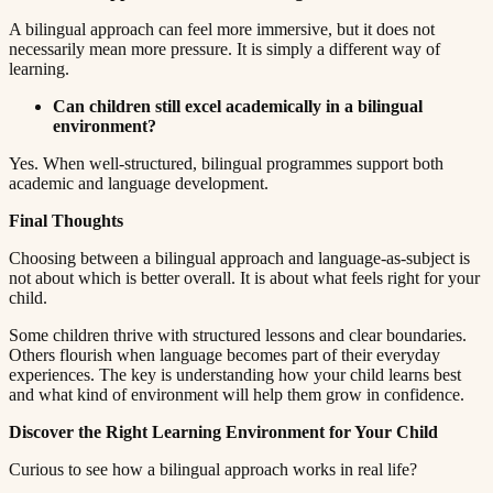
A bilingual approach can feel more immersive, but it does not
necessarily mean more pressure. It is simply a different way of
learning.​​​​‌ ‍ ​‍​‍‌‍ ‌ ​‍‌‍‍‌‌‍‌ ‌‍‍‌‌‍ ‍​‍​‍​ ‍‍​‍​‍‌ ​ ‌‍​‌‌‍ ‍‌‍‍‌‌ ‌​‌ ‍‌​‍ ‍‌‍‍‌‌‍ ​‍​‍​‍ ​​‍​‍‌‍‍​‌ ​‍‌‍‌‌‌‍‌‍​‍​‍​ ‍‍​‍​‍​‍ ‌ ​ ‌ ‌​‌ ‌‌‌‍‌​‌‍‍‌‌‍ ​‍ ‌‍‍‌‌‍ ‍‌ ‌​‌‍‌‌‌‍ ‍‌ ‌​​‍ ‌‍‌‌‌‍‌​‌‍‍‌‌ ‌​​‍ ‌‍ ‌‌‍ ‌‍‌​‌‍‌‌​ ‌‌ ​​‌ ​‍‌‍‌‌‌ ​ ‌‍‌‌‌‍ ‍‌ ‌​‌‍​‌‌ ‌​‌‍‍‌‌‍ ‌‍ ‍​ ‍ ‌‍‍‌‌‍‌​​ ‌​ ‍​‌‍​‍​ ‌‍‌‍‌​​ ‌​​ ‍‌‌‍‌‌​ ‍‌​‍ ‌​ ​ ​ ‌​‌‍‌​‌‍‌​​‍ ‌​ ‌​​ ​‍​ ​ ​ ‌‍​‍ ‌​ ‍‌​ ​‍‌‍‌​​ ​‌​‍ ‌‌‍‌‌​ ​​‌‍‌‍​ ​‌‌‍‌‌​ ‍‌​ ‌‌​ ‌​‌‍​‍‌‍‌‍‌‍‌​​ ​‌​ ‍ ‌ ‌​‌ ‍‌‌ ​​‌‍‌‌​ ‌‌‍ ‍‌‍‌‌‌ ‌ ‌ ​ ​ ‍ ‌ ​​‌‍​‌‌ ‌​‌‍‍​​ ‌‌‍​ ‌‍ ‌‍ ‍‌ ‌​‌‍‌‌‌‍ ‍‌ ‌​​‍‌‌​ ‌‌‌​​‍‌‌ ‌‍‍ ‌‍‌‌‌ ‍‌​‍‌‌​ ​ ‌​‌​​‍‌‌​ ​ ‌​‌​​‍‌‌​ ​‍​ ​‍​ ​​​ ‌ ‌‍‌‍​ ​‌​ ‍​​ ‍‌​ ​​​ ​​​ ​​​ ​​‌‍‌​‌‍​‌​‍‌‌​ ​‍​ ​‍​‍‌‌​ ‌‌‌​‌​​‍ ‍‌‍​ ‌‍‍​‌‍‍‌‌‍ ​‌‍‌​‌ ​‍‌‍‌‌‌‍ ‍​‍‌‌​ ‌‌‌​​‍‌‌ ‌‍‍ ‌‍‌‌‌ ‍‌​‍‌‌​ ​ ‌​‌​​‍‌‌​ ​ ‌​‌​​‍‌‌​ ​‍​ ​‍​ ‌ ‌‍‌‌​ ‍​​ ‌‍‌‍‌‌​ ‌‍​ ‌‍‌‍‌‌​ ‌​​ ​ ​ ‌​​ ​ ​‍‌‌​ ​‍​ ​‍​‍‌‌​ ‌‌‌​‌​​‍ ‍‌ ‌​‌‍‌‌‌ ‍​‌ ‌​​ ‌‍​‍‌‍​‌‌ ​ ‌‍‌‌‌‌‌‌‌ ​‍‌‍ ​​ ‌​‍‌‌​ ​‍‌​‌‍‌ ​ ‌ ‌​‌ ‌‌‌‍‌​‌‍‍‌‌‍ ​‍‌‍‌‍‍‌‌‍‌​​ ‌​ ‍​‌‍​‍​ ‌‍‌‍‌​​ ‌​​ ‍‌‌‍‌‌​ ‍‌​‍ ‌​ ​ ​ ‌​‌‍‌​‌‍‌​​‍ ‌​ ‌​​ ​‍​ ​ ​ ‌‍​‍ ‌​ ‍‌​ ​‍‌‍‌​​ ​‌​‍ ‌‌‍‌‌​ ​​‌‍‌‍​ ​‌‌‍‌‌​ ‍‌​ ‌‌​ ‌​‌‍​‍‌‍‌‍‌‍‌​​ ​‌​‍‌‍‌ ‌​‌ ‍‌‌ ​​‌‍‌‌​ ‌‌‍ ‍‌‍‌‌‌ ‌ ‌ ​ ​‍‌‍‌ ​​‌‍​‌‌ ‌​‌‍‍​​ ‌‌‍​ ‌‍ ‌‍ ‍‌ ‌​‌‍‌‌‌‍ ‍‌ ‌​​‍‌‌​ ‌‌‌​​‍‌‌ ‌‍‍ ‌‍‌‌‌ ‍‌​‍‌‌​ ​ ‌​‌​​‍‌‌​ ​ ‌​‌​​‍‌‌​ ​‍​ ​‍​ ​​​ ‌ ‌‍‌‍​ ​‌​ ‍​​ ‍‌​ ​​​ ​​​ ​​​ ​​‌‍‌​‌‍​‌​‍‌‌​ ​‍​ ​‍​‍‌‌​ ‌‌‌​‌​​‍ ‍‌‍​ ‌‍‍​‌‍‍‌‌‍ ​‌‍‌​‌ ​‍‌‍‌‌‌‍ ‍​‍‌‌​ ‌‌‌​​‍‌‌ ‌‍‍ ‌‍‌‌‌ ‍‌​‍‌‌​ ​ ‌​‌​​‍‌‌​ ​ ‌​‌​​‍‌‌​ ​‍​ ​‍​ ‌ ‌‍‌‌​ ‍​​ ‌‍‌‍‌‌​ ‌‍​ ‌‍‌‍‌‌​ ‌​​ ​ ​ ‌​​ ​ ​‍‌‌​ ​‍​ ​‍​‍‌‌​ ‌‌‌​‌​​‍ ‍‌ ‌​‌‍‌‌‌ ‍​‌ ‌​​‍‌‍‌ ​​‌‍‌‌‌ ​‍‌ ​ ‌ ​​‌‍‌‌‌‍​ ‌ ‌​‌‍‍‌‌ ‌‍‌‍‌‌​ ‌‌ ​​‌ ‌‌‌‍​‍‌‍ ​‌‍‍‌‌ ​ ‌‍‍​‌‍‌‌‌‍‌​​‍​‍‌ ‌
Can children still excel academically in a bilingual
environment?​​​​‌ ‍ ​‍​‍‌‍ ‌ ​‍‌‍‍‌‌‍‌ ‌‍‍‌‌‍ ‍​‍​‍​ ‍‍​‍​‍‌ ​ ‌‍​‌‌‍ ‍‌‍‍‌‌ ‌​‌ ‍‌​‍ ‍‌‍‍‌‌‍ ​‍​‍​‍ ​​‍​‍‌‍‍​‌ ​‍‌‍‌‌‌‍‌‍​‍​‍​ ‍‍​‍​‍​‍ ‌ ​ ‌ ‌​‌ ‌‌‌‍‌​‌‍‍‌‌‍ ​‍ ‌‍‍‌‌‍ ‍‌ ‌​‌‍‌‌‌‍ ‍‌ ‌​​‍ ‌‍‌‌‌‍‌​‌‍‍‌‌ ‌​​‍ ‌‍ ‌‌‍ ‌‍‌​‌‍‌‌​ ‌‌ ​​‌ ​‍‌‍‌‌‌ ​ ‌‍‌‌‌‍ ‍‌ ‌​‌‍​‌‌ ‌​‌‍‍‌‌‍ ‌‍ ‍​ ‍ ‌‍‍‌‌‍‌​​ ‌​ ‍​‌‍​‍​ ‌‍‌‍‌​​ ‌​​ ‍‌‌‍‌‌​ ‍‌​‍ ‌​ ​ ​ ‌​‌‍‌​‌‍‌​​‍ ‌​ ‌​​ ​‍​ ​ ​ ‌‍​‍ ‌​ ‍‌​ ​‍‌‍‌​​ ​‌​‍ ‌‌‍‌‌​ ​​‌‍‌‍​ ​‌‌‍‌‌​ ‍‌​ ‌‌​ ‌​‌‍​‍‌‍‌‍‌‍‌​​ ​‌​ ‍ ‌ ‌​‌ ‍‌‌ ​​‌‍‌‌​ ‌‌‍ ‍‌‍‌‌‌ ‌ ‌ ​ ​ ‍ ‌ ​​‌‍​‌‌ ‌​‌‍‍​​ ‌‌‍​ ‌‍ ‌‍ ‍‌ ‌​‌‍‌‌‌‍ ‍‌ ‌​​‍‌‌​ ‌‌‌​​‍‌‌ ‌‍‍ ‌‍‌‌‌ ‍‌​‍‌‌​ ​ ‌​‌​​‍‌‌​ ​ ‌​‌​​‍‌‌​ ​‍​ ​‍​ ​‌‌‍​ ​ ‌‌‌‍​ ​ ​​​ ‍‌​ ‌‍‌‍​‌‌‍​‌‌‍​ ‌‍‌‍​ ​‌​‍‌‌​ ​‍​ ​‍​‍‌‌​ ‌‌‌​‌​​‍ ‍‌‍​ ‌‍‍​‌‍‍‌‌‍ ​‌‍‌​‌ ​‍‌‍‌‌‌‍ ‍​‍‌‌​ ‌‌‌​​‍‌‌ ‌‍‍ ‌‍‌‌‌ ‍‌​‍‌‌​ ​ ‌​‌​​‍‌‌​ ​ ‌​‌​​‍‌‌​ ​‍​ ​‍​ ‌‌‌‍‌‍​ ​​​ ‌​​ ‌ ‌‍​‌​ ‍‌​ ‍‌​ ‌‍‌‍‌​​ ‍‌​ ‌​​‍‌‌​ ​‍​ ​‍​‍‌‌​ ‌‌‌​‌​​‍ ‍‌ ‌​‌‍‌‌‌ ‍​‌ ‌​​ ‌‍​‍‌‍​‌‌ ​ ‌‍‌‌‌‌‌‌‌ ​‍‌‍ ​​ ‌​‍‌‌​ ​‍‌​‌‍‌ ​ ‌ ‌​‌ ‌‌‌‍‌​‌‍‍‌‌‍ ​‍‌‍‌‍‍‌‌‍‌​​ ‌​ ‍​‌‍​‍​ ‌‍‌‍‌​​ ‌​​ ‍‌‌‍‌‌​ ‍‌​‍ ‌​ ​ ​ ‌​‌‍‌​‌‍‌​​‍ ‌​ ‌​​ ​‍​ ​ ​ ‌‍​‍ ‌​ ‍‌​ ​‍‌‍‌​​ ​‌​‍ ‌‌‍‌‌​ ​​‌‍‌‍​ ​‌‌‍‌‌​ ‍‌​ ‌‌​ ‌​‌‍​‍‌‍‌‍‌‍‌​​ ​‌​‍‌‍‌ ‌​‌ ‍‌‌ ​​‌‍‌‌​ ‌‌‍ ‍‌‍‌‌‌ ‌ ‌ ​ ​‍‌‍‌ ​​‌‍​‌‌ ‌​‌‍‍​​ ‌‌‍​ ‌‍ ‌‍ ‍‌ ‌​‌‍‌‌‌‍ ‍‌ ‌​​‍‌‌​ ‌‌‌​​‍‌‌ ‌‍‍ ‌‍‌‌‌ ‍‌​‍‌‌​ ​ ‌​‌​​‍‌‌​ ​ ‌​‌​​‍‌‌​ ​‍​ ​‍​ ​‌‌‍​ ​ ‌‌‌‍​ ​ ​​​ ‍‌​ ‌‍‌‍​‌‌‍​‌‌‍​ ‌‍‌‍​ ​‌​‍‌‌​ ​‍​ ​‍​‍‌‌​ ‌‌‌​‌​​‍ ‍‌‍​ ‌‍‍​‌‍‍‌‌‍ ​‌‍‌​‌ ​‍‌‍‌‌‌‍ ‍​‍‌‌​ ‌‌‌​​‍‌‌ ‌‍‍ ‌‍‌‌‌ ‍‌​‍‌‌​ ​ ‌​‌​​‍‌‌​ ​ ‌​‌​​‍‌‌​ ​‍​ ​‍​ ‌‌‌‍‌‍​ ​​​ ‌​​ ‌ ‌‍​‌​ ‍‌​ ‍‌​ ‌‍‌‍‌​​ ‍‌​ ‌​​‍‌‌​ ​‍​ ​‍​‍‌‌​ ‌‌‌​‌​​‍ ‍‌ ‌​‌‍‌‌‌ ‍​‌ ‌​​‍‌‍‌ ​​‌‍‌‌‌ ​‍‌ ​ ‌ ​​‌‍‌‌‌‍​ ‌ ‌​‌‍‍‌‌ ‌‍‌‍‌‌​ ‌‌ ​​‌ ‌‌‌‍​‍‌‍ ​‌‍‍‌‌ ​ ‌‍‍​‌‍‌‌‌‍‌​​‍​‍‌ ‌
Yes. When well-structured, bilingual programmes support both
academic and language development.​​​​‌ ‍ ​‍​‍‌‍ ‌ ​‍‌‍‍‌‌‍‌ ‌‍‍‌‌‍ ‍​‍​‍​ ‍‍​‍​‍‌ ​ ‌‍​‌‌‍ ‍‌‍‍‌‌ ‌​‌ ‍‌​‍ ‍‌‍‍‌‌‍ ​‍​‍​‍ ​​‍​‍‌‍‍​‌ ​‍‌‍‌‌‌‍‌‍​‍​‍​ ‍‍​‍​‍​‍ ‌ ​ ‌ ‌​‌ ‌‌‌‍‌​‌‍‍‌‌‍ ​‍ ‌‍‍‌‌‍ ‍‌ ‌​‌‍‌‌‌‍ ‍‌ ‌​​‍ ‌‍‌‌‌‍‌​‌‍‍‌‌ ‌​​‍ ‌‍ ‌‌‍ ‌‍‌​‌‍‌‌​ ‌‌ ​​‌ ​‍‌‍‌‌‌ ​ ‌‍‌‌‌‍ ‍‌ ‌​‌‍​‌‌ ‌​‌‍‍‌‌‍ ‌‍ ‍​ ‍ ‌‍‍‌‌‍‌​​ ‌​ ‍​‌‍​‍​ ‌‍‌‍‌​​ ‌​​ ‍‌‌‍‌‌​ ‍‌​‍ ‌​ ​ ​ ‌​‌‍‌​‌‍‌​​‍ ‌​ ‌​​ ​‍​ ​ ​ ‌‍​‍ ‌​ ‍‌​ ​‍‌‍‌​​ ​‌​‍ ‌‌‍‌‌​ ​​‌‍‌‍​ ​‌‌‍‌‌​ ‍‌​ ‌‌​ ‌​‌‍​‍‌‍‌‍‌‍‌​​ ​‌​ ‍ ‌ ‌​‌ ‍‌‌ ​​‌‍‌‌​ ‌‌‍ ‍‌‍‌‌‌ ‌ ‌ ​ ​ ‍ ‌ ​​‌‍​‌‌ ‌​‌‍‍​​ ‌‌‍​ ‌‍ ‌‍ ‍‌ ‌​‌‍‌‌‌‍ ‍‌ ‌​​‍‌‌​ ‌‌‌​​‍‌‌ ‌‍‍ ‌‍‌‌‌ ‍‌​‍‌‌​ ​ ‌​‌​​‍‌‌​ ​ ‌​‌​​‍‌‌​ ​‍​ ​‍​ ​​‌‍‌​​ ​​​ ‌‍‌‍​‌​ ‌‍‌‍‌‌‌‍‌‌​ ​‍​ ‌ ‌‍‌​​ ‌‌​‍‌‌​ ​‍​ ​‍​‍‌‌​ ‌‌‌​‌​​‍ ‍‌‍​ ‌‍‍​‌‍‍‌‌‍ ​‌‍‌​‌ ​‍‌‍‌‌‌‍ ‍​‍‌‌​ ‌‌‌​​‍‌‌ ‌‍‍ ‌‍‌‌‌ ‍‌​‍‌‌​ ​ ‌​‌​​‍‌‌​ ​ ‌​‌​​‍‌‌​ ​‍​ ​‍‌‍​‍​ ‌‍​ ‌ ​ ‌​​ ​​‌‍​ ​ ‍‌​ ‍​‌‍​ ​ ​ ​ ‌ ​ ​​​‍‌‌​ ​‍​ ​‍​‍‌‌​ ‌‌‌​‌​​‍ ‍‌ ‌​‌‍‌‌‌ ‍​‌ ‌​​ ‌‍​‍‌‍​‌‌ ​ ‌‍‌‌‌‌‌‌‌ ​‍‌‍ ​​ ‌​‍‌‌​ ​‍‌​‌‍‌ ​ ‌ ‌​‌ ‌‌‌‍‌​‌‍‍‌‌‍ ​‍‌‍‌‍‍‌‌‍‌​​ ‌​ ‍​‌‍​‍​ ‌‍‌‍‌​​ ‌​​ ‍‌‌‍‌‌​ ‍‌​‍ ‌​ ​ ​ ‌​‌‍‌​‌‍‌​​‍ ‌​ ‌​​ ​‍​ ​ ​ ‌‍​‍ ‌​ ‍‌​ ​‍‌‍‌​​ ​‌​‍ ‌‌‍‌‌​ ​​‌‍‌‍​ ​‌‌‍‌‌​ ‍‌​ ‌‌​ ‌​‌‍​‍‌‍‌‍‌‍‌​​ ​‌​‍‌‍‌ ‌​‌ ‍‌‌ ​​‌‍‌‌​ ‌‌‍ ‍‌‍‌‌‌ ‌ ‌ ​ ​‍‌‍‌ ​​‌‍​‌‌ ‌​‌‍‍​​ ‌‌‍​ ‌‍ ‌‍ ‍‌ ‌​‌‍‌‌‌‍ ‍‌ ‌​​‍‌‌​ ‌‌‌​​‍‌‌ ‌‍‍ ‌‍‌‌‌ ‍‌​‍‌‌​ ​ ‌​‌​​‍‌‌​ ​ ‌​‌​​‍‌‌​ ​‍​ ​‍​ ​​‌‍‌​​ ​​​ ‌‍‌‍​‌​ ‌‍‌‍‌‌‌‍‌‌​ ​‍​ ‌ ‌‍‌​​ ‌‌​‍‌‌​ ​‍​ ​‍​‍‌‌​ ‌‌‌​‌​​‍ ‍‌‍​ ‌‍‍​‌‍‍‌‌‍ ​‌‍‌​‌ ​‍‌‍‌‌‌‍ ‍​‍‌‌​ ‌‌‌​​‍‌‌ ‌‍‍ ‌‍‌‌‌ ‍‌​‍‌‌​ ​ ‌​‌​​‍‌‌​ ​ ‌​‌​​‍‌‌​ ​‍​ ​‍‌‍​‍​ ‌‍​ ‌ ​ ‌​​ ​​‌‍​ ​ ‍‌​ ‍​‌‍​ ​ ​ ​ ‌ ​ ​​​‍‌‌​ ​‍​ ​‍​‍‌‌​ ‌‌‌​‌​​‍ ‍‌ ‌​‌‍‌‌‌ ‍​‌ ‌​​‍‌‍‌ ​​‌‍‌‌‌ ​‍‌ ​ ‌ ​​‌‍‌‌‌‍​ ‌ ‌​‌‍‍‌‌ ‌‍‌‍‌‌​ ‌‌ ​​‌ ‌‌‌‍​‍‌‍ ​‌‍‍‌‌ ​ ‌‍‍​‌‍‌‌‌‍‌​​‍​‍‌ ‌
Final Thoughts​​​​‌ ‍ ​‍​‍‌‍ ‌ ​‍‌‍‍‌‌‍‌ ‌‍‍‌‌‍ ‍​‍​‍​ ‍‍​‍​‍‌ ​ ‌‍​‌‌‍ ‍‌‍‍‌‌ ‌​‌ ‍‌​‍ ‍‌‍‍‌‌‍ ​‍​‍​‍ ​​‍​‍‌‍‍​‌ ​‍‌‍‌‌‌‍‌‍​‍​‍​ ‍‍​‍​‍​‍ ‌ ​ ‌ ‌​‌ ‌‌‌‍‌​‌‍‍‌‌‍ ​‍ ‌‍‍‌‌‍ ‍‌ ‌​‌‍‌‌‌‍ ‍‌ ‌​​‍ ‌‍‌‌‌‍‌​‌‍‍‌‌ ‌​​‍ ‌‍ ‌‌‍ ‌‍‌​‌‍‌‌​ ‌‌ ​​‌ ​‍‌‍‌‌‌ ​ ‌‍‌‌‌‍ ‍‌ ‌​‌‍​‌‌ ‌​‌‍‍‌‌‍ ‌‍ ‍​ ‍ ‌‍‍‌‌‍‌​​ ‌​ ‍​‌‍​‍​ ‌‍‌‍‌​​ ‌​​ ‍‌‌‍‌‌​ ‍‌​‍ ‌​ ​ ​ ‌​‌‍‌​‌‍‌​​‍ ‌​ ‌​​ ​‍​ ​ ​ ‌‍​‍ ‌​ ‍‌​ ​‍‌‍‌​​ ​‌​‍ ‌‌‍‌‌​ ​​‌‍‌‍​ ​‌‌‍‌‌​ ‍‌​ ‌‌​ ‌​‌‍​‍‌‍‌‍‌‍‌​​ ​‌​ ‍ ‌ ‌​‌ ‍‌‌ ​​‌‍‌‌​ ‌‌‍ ‍‌‍‌‌‌ ‌ ‌ ​ ​ ‍ ‌ ​​‌‍​‌‌ ‌​‌‍‍​​ ‌‌‍​ ‌‍ ‌‍ ‍‌ ‌​‌‍‌‌‌‍ ‍‌ ‌​​‍‌‌​ ‌‌‌​​‍‌‌ ‌‍‍ ‌‍‌‌‌ ‍‌​‍‌‌​ ​ ‌​‌​​‍‌‌​ ​ ‌​‌​​‍‌‌​ ​‍​ ​‍‌‍​‍​ ​‍​ ‍‌‌‍​‌​ ​‌​ ‌‍​ ‍​​ ​‌​ ‌‌‌‍​‍‌‍‌​​ ‌ ​‍‌‌​ ​‍​ ​‍​‍‌‌​ ‌‌‌​‌​​‍ ‍‌‍​ ‌‍‍​‌‍‍‌‌‍ ​‌‍‌​‌ ​‍‌‍‌‌‌‍ ‍​‍‌‌​ ‌‌‌​​‍‌‌ ‌‍‍ ‌‍‌‌‌ ‍‌​‍‌‌​ ​ ‌​‌​​‍‌‌​ ​ ‌​‌​​‍‌‌​ ​‍​ ​‍‌‍‌‍‌‍‌​​ ‌‌‌‍‌‍‌‍​‍​ ‍‌​ ‌ ​ ‌ ​ ‌​‌‍​‌​ ‌‌​ ‌ ​‍‌‌​ ​‍​ ​‍​‍‌‌​ ‌‌‌​‌​​‍ ‍‌ ‌​‌‍‌‌‌ ‍​‌ ‌​​ ‌‍​‍‌‍​‌‌ ​ ‌‍‌‌‌‌‌‌‌ ​‍‌‍ ​​ ‌​‍‌‌​ ​‍‌​‌‍‌ ​ ‌ ‌​‌ ‌‌‌‍‌​‌‍‍‌‌‍ ​‍‌‍‌‍‍‌‌‍‌​​ ‌​ ‍​‌‍​‍​ ‌‍‌‍‌​​ ‌​​ ‍‌‌‍‌‌​ ‍‌​‍ ‌​ ​ ​ ‌​‌‍‌​‌‍‌​​‍ ‌​ ‌​​ ​‍​ ​ ​ ‌‍​‍ ‌​ ‍‌​ ​‍‌‍‌​​ ​‌​‍ ‌‌‍‌‌​ ​​‌‍‌‍​ ​‌‌‍‌‌​ ‍‌​ ‌‌​ ‌​‌‍​‍‌‍‌‍‌‍‌​​ ​‌​‍‌‍‌ ‌​‌ ‍‌‌ ​​‌‍‌‌​ ‌‌‍ ‍‌‍‌‌‌ ‌ ‌ ​ ​‍‌‍‌ ​​‌‍​‌‌ ‌​‌‍‍​​ ‌‌‍​ ‌‍ ‌‍ ‍‌ ‌​‌‍‌‌‌‍ ‍‌ ‌​​‍‌‌​ ‌‌‌​​‍‌‌ ‌‍‍ ‌‍‌‌‌ ‍‌​‍‌‌​ ​ ‌​‌​​‍‌‌​ ​ ‌​‌​​‍‌‌​ ​‍​ ​‍‌‍​‍​ ​‍​ ‍‌‌‍​‌​ ​‌​ ‌‍​ ‍​​ ​‌​ ‌‌‌‍​‍‌‍‌​​ ‌ ​‍‌‌​ ​‍​ ​‍​‍‌‌​ ‌‌‌​‌​​‍ ‍‌‍​ ‌‍‍​‌‍‍‌‌‍ ​‌‍‌​‌ ​‍‌‍‌‌‌‍ ‍​‍‌‌​ ‌‌‌​​‍‌‌ ‌‍‍ ‌‍‌‌‌ ‍‌​‍‌‌​ ​ ‌​‌​​‍‌‌​ ​ ‌​‌​​‍‌‌​ ​‍​ ​‍‌‍‌‍‌‍‌​​ ‌‌‌‍‌‍‌‍​‍​ ‍‌​ ‌ ​ ‌ ​ ‌​‌‍​‌​ ‌‌​ ‌ ​‍‌‌​ ​‍​ ​‍​‍‌‌​ ‌‌‌​‌​​‍ ‍‌ ‌​‌‍‌‌‌ ‍​‌ ‌​​‍‌‍‌ ​​‌‍‌‌‌ ​‍‌ ​ ‌ ​​‌‍‌‌‌‍​ ‌ ‌​‌‍‍‌‌ ‌‍‌‍‌‌​ ‌‌ ​​‌ ‌‌‌‍​‍‌‍ ​‌‍‍‌‌ ​ ‌‍‍​‌‍‌‌‌‍‌​​‍​‍‌ ‌
Choosing between a bilingual approach and language-as-subject is
not about which is better overall. It is about what feels right for your
child.​​​​‌ ‍ ​‍​‍‌‍ ‌ ​‍‌‍‍‌‌‍‌ ‌‍‍‌‌‍ ‍​‍​‍​ ‍‍​‍​‍‌ ​ ‌‍​‌‌‍ ‍‌‍‍‌‌ ‌​‌ ‍‌​‍ ‍‌‍‍‌‌‍ ​‍​‍​‍ ​​‍​‍‌‍‍​‌ ​‍‌‍‌‌‌‍‌‍​‍​‍​ ‍‍​‍​‍​‍ ‌ ​ ‌ ‌​‌ ‌‌‌‍‌​‌‍‍‌‌‍ ​‍ ‌‍‍‌‌‍ ‍‌ ‌​‌‍‌‌‌‍ ‍‌ ‌​​‍ ‌‍‌‌‌‍‌​‌‍‍‌‌ ‌​​‍ ‌‍ ‌‌‍ ‌‍‌​‌‍‌‌​ ‌‌ ​​‌ ​‍‌‍‌‌‌ ​ ‌‍‌‌‌‍ ‍‌ ‌​‌‍​‌‌ ‌​‌‍‍‌‌‍ ‌‍ ‍​ ‍ ‌‍‍‌‌‍‌​​ ‌​ ‍​‌‍​‍​ ‌‍‌‍‌​​ ‌​​ ‍‌‌‍‌‌​ ‍‌​‍ ‌​ ​ ​ ‌​‌‍‌​‌‍‌​​‍ ‌​ ‌​​ ​‍​ ​ ​ ‌‍​‍ ‌​ ‍‌​ ​‍‌‍‌​​ ​‌​‍ ‌‌‍‌‌​ ​​‌‍‌‍​ ​‌‌‍‌‌​ ‍‌​ ‌‌​ ‌​‌‍​‍‌‍‌‍‌‍‌​​ ​‌​ ‍ ‌ ‌​‌ ‍‌‌ ​​‌‍‌‌​ ‌‌‍ ‍‌‍‌‌‌ ‌ ‌ ​ ​ ‍ ‌ ​​‌‍​‌‌ ‌​‌‍‍​​ ‌‌‍​ ‌‍ ‌‍ ‍‌ ‌​‌‍‌‌‌‍ ‍‌ ‌​​‍‌‌​ ‌‌‌​​‍‌‌ ‌‍‍ ‌‍‌‌‌ ‍‌​‍‌‌​ ​ ‌​‌​​‍‌‌​ ​ ‌​‌​​‍‌‌​ ​‍​ ​‍‌‍​ ​ ‌‍‌‍‌‌‌‍‌​​ ​‍​ ‍‌‌‍‌‌​ ​​​ ‌ ​ ‍‌‌‍​ ​ ​ ​‍‌‌​ ​‍​ ​‍​‍‌‌​ ‌‌‌​‌​​‍ ‍‌‍​ ‌‍‍​‌‍‍‌‌‍ ​‌‍‌​‌ ​‍‌‍‌‌‌‍ ‍​‍‌‌​ ‌‌‌​​‍‌‌ ‌‍‍ ‌‍‌‌‌ ‍‌​‍‌‌​ ​ ‌​‌​​‍‌‌​ ​ ‌​‌​​‍‌‌​ ​‍​ ​‍​ ‌ ​ ​‍​ ‌​‌‍‌‌​ ‌ ‌‍​ ​ ​‌​ ‍​​ ‌‌‌‍​‌‌‍​ ‌‍‌​​‍‌‌​ ​‍​ ​‍​‍‌‌​ ‌‌‌​‌​​‍ ‍‌ ‌​‌‍‌‌‌ ‍​‌ ‌​​ ‌‍​‍‌‍​‌‌ ​ ‌‍‌‌‌‌‌‌‌ ​‍‌‍ ​​ ‌​‍‌‌​ ​‍‌​‌‍‌ ​ ‌ ‌​‌ ‌‌‌‍‌​‌‍‍‌‌‍ ​‍‌‍‌‍‍‌‌‍‌​​ ‌​ ‍​‌‍​‍​ ‌‍‌‍‌​​ ‌​​ ‍‌‌‍‌‌​ ‍‌​‍ ‌​ ​ ​ ‌​‌‍‌​‌‍‌​​‍ ‌​ ‌​​ ​‍​ ​ ​ ‌‍​‍ ‌​ ‍‌​ ​‍‌‍‌​​ ​‌​‍ ‌‌‍‌‌​ ​​‌‍‌‍​ ​‌‌‍‌‌​ ‍‌​ ‌‌​ ‌​‌‍​‍‌‍‌‍‌‍‌​​ ​‌​‍‌‍‌ ‌​‌ ‍‌‌ ​​‌‍‌‌​ ‌‌‍ ‍‌‍‌‌‌ ‌ ‌ ​ ​‍‌‍‌ ​​‌‍​‌‌ ‌​‌‍‍​​ ‌‌‍​ ‌‍ ‌‍ ‍‌ ‌​‌‍‌‌‌‍ ‍‌ ‌​​‍‌‌​ ‌‌‌​​‍‌‌ ‌‍‍ ‌‍‌‌‌ ‍‌​‍‌‌​ ​ ‌​‌​​‍‌‌​ ​ ‌​‌​​‍‌‌​ ​‍​ ​‍‌‍​ ​ ‌‍‌‍‌‌‌‍‌​​ ​‍​ ‍‌‌‍‌‌​ ​​​ ‌ ​ ‍‌‌‍​ ​ ​ ​‍‌‌​ ​‍​ ​‍​‍‌‌​ ‌‌‌​‌​​‍ ‍‌‍​ ‌‍‍​‌‍‍‌‌‍ ​‌‍‌​‌ ​‍‌‍‌‌‌‍ ‍​‍‌‌​ ‌‌‌​​‍‌‌ ‌‍‍ ‌‍‌‌‌ ‍‌​‍‌‌​ ​ ‌​‌​​‍‌‌​ ​ ‌​‌​​‍‌‌​ ​‍​ ​‍​ ‌ ​ ​‍​ ‌​‌‍‌‌​ ‌ ‌‍​ ​ ​‌​ ‍​​ ‌‌‌‍​‌‌‍​ ‌‍‌​​‍‌‌​ ​‍​ ​‍​‍‌‌​ ‌‌‌​‌​​‍ ‍‌ ‌​‌‍‌‌‌ ‍​‌ ‌​​‍‌‍‌ ​​‌‍‌‌‌ ​‍‌ ​ ‌ ​​‌‍‌‌‌‍​ ‌ ‌​‌‍‍‌‌ ‌‍‌‍‌‌​ ‌‌ ​​‌ ‌‌‌‍​‍‌‍ ​‌‍‍‌‌ ​ ‌‍‍​‌‍‌‌‌‍‌​​‍​‍‌ ‌
Some children thrive with structured lessons and clear boundaries.
Others flourish when language becomes part of their everyday
experiences. The key is understanding how your child learns best
and what kind of environment will help them grow in confidence.​​​​‌ ‍ ​‍​‍‌‍ ‌ ​‍‌‍‍‌‌‍‌ ‌‍‍‌‌‍ ‍​‍​‍​ ‍‍​‍​‍‌ ​ ‌‍​‌‌‍ ‍‌‍‍‌‌ ‌​‌ ‍‌​‍ ‍‌‍‍‌‌‍ ​‍​‍​‍ ​​‍​‍‌‍‍​‌ ​‍‌‍‌‌‌‍‌‍​‍​‍​ ‍‍​‍​‍​‍ ‌ ​ ‌ ‌​‌ ‌‌‌‍‌​‌‍‍‌‌‍ ​‍ ‌‍‍‌‌‍ ‍‌ ‌​‌‍‌‌‌‍ ‍‌ ‌​​‍ ‌‍‌‌‌‍‌​‌‍‍‌‌ ‌​​‍ ‌‍ ‌‌‍ ‌‍‌​‌‍‌‌​ ‌‌ ​​‌ ​‍‌‍‌‌‌ ​ ‌‍‌‌‌‍ ‍‌ ‌​‌‍​‌‌ ‌​‌‍‍‌‌‍ ‌‍ ‍​ ‍ ‌‍‍‌‌‍‌​​ ‌​ ‍​‌‍​‍​ ‌‍‌‍‌​​ ‌​​ ‍‌‌‍‌‌​ ‍‌​‍ ‌​ ​ ​ ‌​‌‍‌​‌‍‌​​‍ ‌​ ‌​​ ​‍​ ​ ​ ‌‍​‍ ‌​ ‍‌​ ​‍‌‍‌​​ ​‌​‍ ‌‌‍‌‌​ ​​‌‍‌‍​ ​‌‌‍‌‌​ ‍‌​ ‌‌​ ‌​‌‍​‍‌‍‌‍‌‍‌​​ ​‌​ ‍ ‌ ‌​‌ ‍‌‌ ​​‌‍‌‌​ ‌‌‍ ‍‌‍‌‌‌ ‌ ‌ ​ ​ ‍ ‌ ​​‌‍​‌‌ ‌​‌‍‍​​ ‌‌‍​ ‌‍ ‌‍ ‍‌ ‌​‌‍‌‌‌‍ ‍‌ ‌​​‍‌‌​ ‌‌‌​​‍‌‌ ‌‍‍ ‌‍‌‌‌ ‍‌​‍‌‌​ ​ ‌​‌​​‍‌‌​ ​ ‌​‌​​‍‌‌​ ​‍​ ​‍‌‍‌‌​ ‌‌​ ​​​ ‌‌‌‍‌‌‌‍‌​​ ‍‌​ ‍‌‌‍‌‍‌‍​‍​ ​​​ ​‌​‍‌‌​ ​‍​ ​‍​‍‌‌​ ‌‌‌​‌​​‍ ‍‌‍​ ‌‍‍​‌‍‍‌‌‍ ​‌‍‌​‌ ​‍‌‍‌‌‌‍ ‍​‍‌‌​ ‌‌‌​​‍‌‌ ‌‍‍ ‌‍‌‌‌ ‍‌​‍‌‌​ ​ ‌​‌​​‍‌‌​ ​ ‌​‌​​‍‌‌​ ​‍​ ​‍‌‍‌‌‌‍‌‍​ ​‍‌‍‌‌‌‍​ ‌‍​‍‌‍​‍‌‍​‍​ ‍‌​ ​‍​ ‌​‌‍​‌​‍‌‌​ ​‍​ ​‍​‍‌‌​ ‌‌‌​‌​​‍ ‍‌ ‌​‌‍‌‌‌ ‍​‌ ‌​​ ‌‍​‍‌‍​‌‌ ​ ‌‍‌‌‌‌‌‌‌ ​‍‌‍ ​​ ‌​‍‌‌​ ​‍‌​‌‍‌ ​ ‌ ‌​‌ ‌‌‌‍‌​‌‍‍‌‌‍ ​‍‌‍‌‍‍‌‌‍‌​​ ‌​ ‍​‌‍​‍​ ‌‍‌‍‌​​ ‌​​ ‍‌‌‍‌‌​ ‍‌​‍ ‌​ ​ ​ ‌​‌‍‌​‌‍‌​​‍ ‌​ ‌​​ ​‍​ ​ ​ ‌‍​‍ ‌​ ‍‌​ ​‍‌‍‌​​ ​‌​‍ ‌‌‍‌‌​ ​​‌‍‌‍​ ​‌‌‍‌‌​ ‍‌​ ‌‌​ ‌​‌‍​‍‌‍‌‍‌‍‌​​ ​‌​‍‌‍‌ ‌​‌ ‍‌‌ ​​‌‍‌‌​ ‌‌‍ ‍‌‍‌‌‌ ‌ ‌ ​ ​‍‌‍‌ ​​‌‍​‌‌ ‌​‌‍‍​​ ‌‌‍​ ‌‍ ‌‍ ‍‌ ‌​‌‍‌‌‌‍ ‍‌ ‌​​‍‌‌​ ‌‌‌​​‍‌‌ ‌‍‍ ‌‍‌‌‌ ‍‌​‍‌‌​ ​ ‌​‌​​‍‌‌​ ​ ‌​‌​​‍‌‌​ ​‍​ ​‍‌‍‌‌​ ‌‌​ ​​​ ‌‌‌‍‌‌‌‍‌​​ ‍‌​ ‍‌‌‍‌‍‌‍​‍​ ​​​ ​‌​‍‌‌​ ​‍​ ​‍​‍‌‌​ ‌‌‌​‌​​‍ ‍‌‍​ ‌‍‍​‌‍‍‌‌‍ ​‌‍‌​‌ ​‍‌‍‌‌‌‍ ‍​‍‌‌​ ‌‌‌​​‍‌‌ ‌‍‍ ‌‍‌‌‌ ‍‌​‍‌‌​ ​ ‌​‌​​‍‌‌​ ​ ‌​‌​​‍‌‌​ ​‍​ ​‍‌‍‌‌‌‍‌‍​ ​‍‌‍‌‌‌‍​ ‌‍​‍‌‍​‍‌‍​‍​ ‍‌​ ​‍​ ‌​‌‍​‌​‍‌‌​ ​‍​ ​‍​‍‌‌​ ‌‌‌​‌​​‍ ‍‌ ‌​‌‍‌‌‌ ‍​‌ ‌​​‍‌‍‌ ​​‌‍‌‌‌ ​‍‌ ​ ‌ ​​‌‍‌‌‌‍​ ‌ ‌​‌‍‍‌‌ ‌‍‌‍‌‌​ ‌‌ ​​‌ ‌‌‌‍​‍‌‍ ​‌‍‍‌‌ ​ ‌‍‍​‌‍‌‌‌‍‌​​‍​‍‌ ‌
Discover the Right Learning Environment for Your Child​​​​‌ ‍ ​‍​‍‌‍ ‌ ​‍‌‍‍‌‌‍‌ ‌‍‍‌‌‍ ‍​‍​‍​ ‍‍​‍​‍‌ ​ ‌‍​‌‌‍ ‍‌‍‍‌‌ ‌​‌ ‍‌​‍ ‍‌‍‍‌‌‍ ​‍​‍​‍ ​​‍​‍‌‍‍​‌ ​‍‌‍‌‌‌‍‌‍​‍​‍​ ‍‍​‍​‍​‍ ‌ ​ ‌ ‌​‌ ‌‌‌‍‌​‌‍‍‌‌‍ ​‍ ‌‍‍‌‌‍ ‍‌ ‌​‌‍‌‌‌‍ ‍‌ ‌​​‍ ‌‍‌‌‌‍‌​‌‍‍‌‌ ‌​​‍ ‌‍ ‌‌‍ ‌‍‌​‌‍‌‌​ ‌‌ ​​‌ ​‍‌‍‌‌‌ ​ ‌‍‌‌‌‍ ‍‌ ‌​‌‍​‌‌ ‌​‌‍‍‌‌‍ ‌‍ ‍​ ‍ ‌‍‍‌‌‍‌​​ ‌​ ‍​‌‍​‍​ ‌‍‌‍‌​​ ‌​​ ‍‌‌‍‌‌​ ‍‌​‍ ‌​ ​ ​ ‌​‌‍‌​‌‍‌​​‍ ‌​ ‌​​ ​‍​ ​ ​ ‌‍​‍ ‌​ ‍‌​ ​‍‌‍‌​​ ​‌​‍ ‌‌‍‌‌​ ​​‌‍‌‍​ ​‌‌‍‌‌​ ‍‌​ ‌‌​ ‌​‌‍​‍‌‍‌‍‌‍‌​​ ​‌​ ‍ ‌ ‌​‌ ‍‌‌ ​​‌‍‌‌​ ‌‌‍ ‍‌‍‌‌‌ ‌ ‌ ​ ​ ‍ ‌ ​​‌‍​‌‌ ‌​‌‍‍​​ ‌‌‍​ ‌‍ ‌‍ ‍‌ ‌​‌‍‌‌‌‍ ‍‌ ‌​​‍‌‌​ ‌‌‌​​‍‌‌ ‌‍‍ ‌‍‌‌‌ ‍‌​‍‌‌​ ​ ‌​‌​​‍‌‌​ ​ ‌​‌​​‍‌‌​ ​‍​ ​‍​ ‌‍​ ‌ ​ ​​‌‍​ ​ ​‌‌‍‌​​ ‌‌‌‍‌‌‌‍​‌​ ‌‌​ ‍‌​ ‌ ​‍‌‌​ ​‍​ ​‍​‍‌‌​ ‌‌‌​‌​​‍ ‍‌‍​ ‌‍‍​‌‍‍‌‌‍ ​‌‍‌​‌ ​‍‌‍‌‌‌‍ ‍​‍‌‌​ ‌‌‌​​‍‌‌ ‌‍‍ ‌‍‌‌‌ ‍‌​‍‌‌​ ​ ‌​‌​​‍‌‌​ ​ ‌​‌​​‍‌‌​ ​‍​ ​‍​ ‌‌‌‍​‍‌‍​‍‌‍‌‌​ ‌​​ ‌​​ ​​​ ‌​‌‍‌‌‌‍‌‌‌‍​‍‌‍‌​​‍‌‌​ ​‍​ ​‍​‍‌‌​ ‌‌‌​‌​​‍ ‍‌ ‌​‌‍‌‌‌ ‍​‌ ‌​​ ‌‍​‍‌‍​‌‌ ​ ‌‍‌‌‌‌‌‌‌ ​‍‌‍ ​​ ‌​‍‌‌​ ​‍‌​‌‍‌ ​ ‌ ‌​‌ ‌‌‌‍‌​‌‍‍‌‌‍ ​‍‌‍‌‍‍‌‌‍‌​​ ‌​ ‍​‌‍​‍​ ‌‍‌‍‌​​ ‌​​ ‍‌‌‍‌‌​ ‍‌​‍ ‌​ ​ ​ ‌​‌‍‌​‌‍‌​​‍ ‌​ ‌​​ ​‍​ ​ ​ ‌‍​‍ ‌​ ‍‌​ ​‍‌‍‌​​ ​‌​‍ ‌‌‍‌‌​ ​​‌‍‌‍​ ​‌‌‍‌‌​ ‍‌​ ‌‌​ ‌​‌‍​‍‌‍‌‍‌‍‌​​ ​‌​‍‌‍‌ ‌​‌ ‍‌‌ ​​‌‍‌‌​ ‌‌‍ ‍‌‍‌‌‌ ‌ ‌ ​ ​‍‌‍‌ ​​‌‍​‌‌ ‌​‌‍‍​​ ‌‌‍​ ‌‍ ‌‍ ‍‌ ‌​‌‍‌‌‌‍ ‍‌ ‌​​‍‌‌​ ‌‌‌​​‍‌‌ ‌‍‍ ‌‍‌‌‌ ‍‌​‍‌‌​ ​ ‌​‌​​‍‌‌​ ​ ‌​‌​​‍‌‌​ ​‍​ ​‍​ ‌‍​ ‌ ​ ​​‌‍​ ​ ​‌‌‍‌​​ ‌‌‌‍‌‌‌‍​‌​ ‌‌​ ‍‌​ ‌ ​‍‌‌​ ​‍​ ​‍​‍‌‌​ ‌‌‌​‌​​‍ ‍‌‍​ ‌‍‍​‌‍‍‌‌‍ ​‌‍‌​‌ ​‍‌‍‌‌‌‍ ‍​‍‌‌​ ‌‌‌​​‍‌‌ ‌‍‍ ‌‍‌‌‌ ‍‌​‍‌‌​ ​ ‌​‌​​‍‌‌​ ​ ‌​‌​​‍‌‌​ ​‍​ ​‍​ ‌‌‌‍​‍‌‍​‍‌‍‌‌​ ‌​​ ‌​​ ​​​ ‌​‌‍‌‌‌‍‌‌‌‍​‍‌‍‌​​‍‌‌​ ​‍​ ​‍​‍‌‌​ ‌‌‌​‌​​‍ ‍‌ ‌​‌‍‌‌‌ ‍​‌ ‌​​‍‌‍‌ ​​‌‍‌‌‌ ​‍‌ ​ ‌ ​​‌‍‌‌‌‍​ ‌ ‌​‌‍‍‌‌ ‌‍‌‍‌‌​ ‌‌ ​​‌ ‌‌‌‍​‍‌‍ ​‌‍‍‌‌ ​ ‌‍‍​‌‍‌‌‌‍‌​​‍​‍‌ ‌
Curious to see how a bilingual approach works in real life?​​​​‌ ‍ ​‍​‍‌‍ ‌ ​‍‌‍‍‌‌‍‌ ‌‍‍‌‌‍ ‍​‍​‍​ ‍‍​‍​‍‌ ​ ‌‍​‌‌‍ ‍‌‍‍‌‌ ‌​‌ ‍‌​‍ ‍‌‍‍‌‌‍ ​‍​‍​‍ ​​‍​‍‌‍‍​‌ ​‍‌‍‌‌‌‍‌‍​‍​‍​ ‍‍​‍​‍​‍ ‌ ​ ‌ ‌​‌ ‌‌‌‍‌​‌‍‍‌‌‍ ​‍ ‌‍‍‌‌‍ ‍‌ ‌​‌‍‌‌‌‍ ‍‌ ‌​​‍ ‌‍‌‌‌‍‌​‌‍‍‌‌ ‌​​‍ ‌‍ ‌‌‍ ‌‍‌​‌‍‌‌​ ‌‌ ​​‌ ​‍‌‍‌‌‌ ​ ‌‍‌‌‌‍ ‍‌ ‌​‌‍​‌‌ ‌​‌‍‍‌‌‍ ‌‍ ‍​ ‍ ‌‍‍‌‌‍‌​​ ‌​ ‍​‌‍​‍​ ‌‍‌‍‌​​ ‌​​ ‍‌‌‍‌‌​ ‍‌​‍ ‌​ ​ ​ ‌​‌‍‌​‌‍‌​​‍ ‌​ ‌​​ ​‍​ ​ ​ ‌‍​‍ ‌​ ‍‌​ ​‍‌‍‌​​ ​‌​‍ ‌‌‍‌‌​ ​​‌‍‌‍​ ​‌‌‍‌‌​ ‍‌​ ‌‌​ ‌​‌‍​‍‌‍‌‍‌‍‌​​ ​‌​ ‍ ‌ ‌​‌ ‍‌‌ ​​‌‍‌‌​ ‌‌‍ ‍‌‍‌‌‌ ‌ ‌ ​ ​ ‍ ‌ ​​‌‍​‌‌ ‌​‌‍‍​​ ‌‌‍​ ‌‍ ‌‍ ‍‌ ‌​‌‍‌‌‌‍ ‍‌ ‌​​‍‌‌​ ‌‌‌​​‍‌‌ ‌‍‍ ‌‍‌‌‌ ‍‌​‍‌‌​ ​ ‌​‌​​‍‌‌​ ​ ‌​‌​​‍‌‌​ ​‍​ ​‍​ ‍‌​ ‌‍‌‍​‌​ ‌ ​ ‌‍​ ‍​​ ​​‌‍‌​​ ‌‍​ ‌ ‌‍‌​​ ​ ​‍‌‌​ ​‍​ ​‍​‍‌‌​ ‌‌‌​‌​​‍ ‍‌‍​ ‌‍‍​‌‍‍‌‌‍ ​‌‍‌​‌ ​‍‌‍‌‌‌‍ ‍​‍‌‌​ ‌‌‌​​‍‌‌ ‌‍‍ ‌‍‌‌‌ ‍‌​‍‌‌​ ​ ‌​‌​​‍‌‌​ ​ ‌​‌​​‍‌‌​ ​‍​ ​‍​ ​​​ ‍‌‌‍​‍​ ‌ ​ ‌​​ ​‌​ ​ ‌‍​ ​ ​​​ ​​‌‍​‍​ ​ ​‍‌‌​ ​‍​ ​‍​‍‌‌​ ‌‌‌​‌​​‍ ‍‌ ‌​‌‍‌‌‌ ‍​‌ ‌​​ ‌‍​‍‌‍​‌‌ ​ ‌‍‌‌‌‌‌‌‌ ​‍‌‍ ​​ ‌​‍‌‌​ ​‍‌​‌‍‌ ​ ‌ ‌​‌ ‌‌‌‍‌​‌‍‍‌‌‍ ​‍‌‍‌‍‍‌‌‍‌​​ ‌​ ‍​‌‍​‍​ ‌‍‌‍‌​​ ‌​​ ‍‌‌‍‌‌​ ‍‌​‍ ‌​ ​ ​ ‌​‌‍‌​‌‍‌​​‍ ‌​ ‌​​ ​‍​ ​ ​ ‌‍​‍ ‌​ ‍‌​ ​‍‌‍‌​​ ​‌​‍ ‌‌‍‌‌​ ​​‌‍‌‍​ ​‌‌‍‌‌​ ‍‌​ ‌‌​ ‌​‌‍​‍‌‍‌‍‌‍‌​​ ​‌​‍‌‍‌ ‌​‌ ‍‌‌ ​​‌‍‌‌​ ‌‌‍ ‍‌‍‌‌‌ ‌ ‌ ​ ​‍‌‍‌ ​​‌‍​‌‌ ‌​‌‍‍​​ ‌‌‍​ ‌‍ ‌‍ ‍‌ ‌​‌‍‌‌‌‍ ‍‌ ‌​​‍‌‌​ ‌‌‌​​‍‌‌ ‌‍‍ ‌‍‌‌‌ ‍‌​‍‌‌​ ​ ‌​‌​​‍‌‌​ ​ ‌​‌​​‍‌‌​ ​‍​ ​‍​ ‍‌​ ‌‍‌‍​‌​ ‌ ​ ‌‍​ ‍​​ ​​‌‍‌​​ ‌‍​ ‌ ‌‍‌​​ ​ ​‍‌‌​ ​‍​ ​‍​‍‌‌​ ‌‌‌​‌​​‍ ‍‌‍​ ‌‍‍​‌‍‍‌‌‍ ​‌‍‌​‌ ​‍‌‍‌‌‌‍ ‍​‍‌‌​ ‌‌‌​​‍‌‌ ‌‍‍ ‌‍‌‌‌ ‍‌​‍‌‌​ ​ ‌​‌​​‍‌‌​ ​ ‌​‌​​‍‌‌​ ​‍​ ​‍​ ​​​ ‍‌‌‍​‍​ ‌ ​ ‌​​ ​‌​ ​ ‌‍​ ​ ​​​ ​​‌‍​‍​ ​ ​‍‌‌​ ​‍​ ​‍​‍‌‌​ ‌‌‌​‌​​‍ ‍‌ ‌​‌‍‌‌‌ ‍​‌ ‌​​‍‌‍‌ ​​‌‍‌‌‌ ​‍‌ ​ ‌ ​​‌‍‌‌‌‍​ ‌ ‌​‌‍‍‌‌ ‌‍‌‍‌‌​ ‌‌ ​​‌ ‌‌‌‍​‍‌‍ ​‌‍‍‌‌ ​ ‌‍‍​‌‍‌‌‌‍‌​​‍​‍‌ ‌