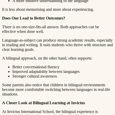
A more intuitive understanding of the language​​​​‌ ‍ ​‍​‍‌‍ ‌ ​‍‌‍‍‌‌‍‌ ‌‍‍‌‌‍ ‍​‍​‍​ ‍‍​‍​‍‌ ​ ‌‍​‌‌‍ ‍‌‍‍‌‌ ‌​‌ ‍‌​‍ ‍‌‍‍‌‌‍ ​‍​‍​‍ ​​‍​‍‌‍‍​‌ ​‍‌‍‌‌‌‍‌‍​‍​‍​ ‍‍​‍​‍​‍ ‌ ​ ‌ ‌​‌ ‌‌‌‍‌​‌‍‍‌‌‍ ​‍ ‌‍‍‌‌‍ ‍‌ ‌​‌‍‌‌‌‍ ‍‌ ‌​​‍ ‌‍‌‌‌‍‌​‌‍‍‌‌ ‌​​‍ ‌‍ ‌‌‍ ‌‍‌​‌‍‌‌​ ‌‌ ​​‌ ​‍‌‍‌‌‌ ​ ‌‍‌‌‌‍ ‍‌ ‌​‌‍​‌‌ ‌​‌‍‍‌‌‍ ‌‍ ‍​ ‍ ‌‍‍‌‌‍‌​​ ‌​ ‍​‌‍​‍​ ‌‍‌‍‌​​ ‌​​ ‍‌‌‍‌‌​ ‍‌​‍ ‌​ ​ ​ ‌​‌‍‌​‌‍‌​​‍ ‌​ ‌​​ ​‍​ ​ ​ ‌‍​‍ ‌​ ‍‌​ ​‍‌‍‌​​ ​‌​‍ ‌‌‍‌‌​ ​​‌‍‌‍​ ​‌‌‍‌‌​ ‍‌​ ‌‌​ ‌​‌‍​‍‌‍‌‍‌‍‌​​ ​‌​ ‍ ‌ ‌​‌ ‍‌‌ ​​‌‍‌‌​ ‌‌‍ ‍‌‍‌‌‌ ‌ ‌ ​ ​ ‍ ‌ ​​‌‍​‌‌ ‌​‌‍‍​​ ‌‌‍​ ‌‍ ‌‍ ‍‌ ‌​‌‍‌‌‌‍ ‍‌ ‌​​‍‌‌​ ‌‌‌​​‍‌‌ ‌‍‍ ‌‍‌‌‌ ‍‌​‍‌‌​ ​ ‌​‌​​‍‌‌​ ​ ‌​‌​​‍‌‌​ ​‍​ ​‍​ ​​​ ​​​ ‍​​ ‌‌​ ‌​​ ​‍‌‍‌​‌‍‌‍​ ​‌​ ​‌​ ​ ‌‍‌‌​‍‌‌​ ​‍​ ​‍​‍‌‌​ ‌‌‌​‌​​‍ ‍‌‍​ ‌‍‍​‌‍‍‌‌‍ ​‌‍‌​‌ ​‍‌‍‌‌‌‍ ‍​‍‌‌​ ‌‌‌​​‍‌‌ ‌‍‍ ‌‍‌‌‌ ‍‌​‍‌‌​ ​ ‌​‌​​‍‌‌​ ​ ‌​‌​​‍‌‌​ ​‍​ ​‍​ ‌‌‌‍​‌​ ​​​ ​​‌‍​‍‌‍​‍​ ‌​​ ​‍​ ‌​​ ​​‌‍​‍‌‍​‍​‍‌‌​ ​‍​ ​‍​‍‌‌​ ‌‌‌​‌​​‍ ‍‌ ‌​‌‍‌‌‌ ‍​‌ ‌​​ ‌‍​‍‌‍​‌‌ ​ ‌‍‌‌‌‌‌‌‌ ​‍‌‍ ​​ ‌​‍‌‌​ ​‍‌​‌‍‌ ​ ‌ ‌​‌ ‌‌‌‍‌​‌‍‍‌‌‍ ​‍‌‍‌‍‍‌‌‍‌​​ ‌​ ‍​‌‍​‍​ ‌‍‌‍‌​​ ‌​​ ‍‌‌‍‌‌​ ‍‌​‍ ‌​ ​ ​ ‌​‌‍‌​‌‍‌​​‍ ‌​ ‌​​ ​‍​ ​ ​ ‌‍​‍ ‌​ ‍‌​ ​‍‌‍‌​​ ​‌​‍ ‌‌‍‌‌​ ​​‌‍‌‍​ ​‌‌‍‌‌​ ‍‌​ ‌‌​ ‌​‌‍​‍‌‍‌‍‌‍‌​​ ​‌​‍‌‍‌ ‌​‌ ‍‌‌ ​​‌‍‌‌​ ‌‌‍ ‍‌‍‌‌‌ ‌ ‌ ​ ​‍‌‍‌ ​​‌‍​‌‌ ‌​‌‍‍​​ ‌‌‍​ ‌‍ ‌‍ ‍‌ ‌​‌‍‌‌‌‍ ‍‌ ‌​​‍‌‌​ ‌‌‌​​‍‌‌ ‌‍‍ ‌‍‌‌‌ ‍‌​‍‌‌​ ​ ‌​‌​​‍‌‌​ ​ ‌​‌​​‍‌‌​ ​‍​ ​‍​ ​​​ ​​​ ‍​​ ‌‌​ ‌​​ ​‍‌‍‌​‌‍‌‍​ ​‌​ ​‌​ ​ ‌‍‌‌​‍‌‌​ ​‍​ ​‍​‍‌‌​ ‌‌‌​‌​​‍ ‍‌‍​ ‌‍‍​‌‍‍‌‌‍ ​‌‍‌​‌ ​‍‌‍‌‌‌‍ ‍​‍‌‌​ ‌‌‌​​‍‌‌ ‌‍‍ ‌‍‌‌‌ ‍‌​‍‌‌​ ​ ‌​‌​​‍‌‌​ ​ ‌​‌​​‍‌‌​ ​‍​ ​‍​ ‌‌‌‍​‌​ ​​​ ​​‌‍​‍‌‍​‍​ ‌​​ ​‍​ ‌​​ ​​‌‍​‍‌‍​‍​‍‌‌​ ​‍​ ​‍​‍‌‌​ ‌‌‌​‌​​‍ ‍‌ ‌​‌‍‌‌‌ ‍​‌ ‌​​‍‌‍‌ ​​‌‍‌‌‌ ​‍‌ ​ ‌ ​​‌‍‌‌‌‍​ ‌ ‌​‌‍‍‌‌ ‌‍‌‍‌‌​ ‌‌ ​​‌ ‌‌‌‍​‍‌‍ ​‌‍‍‌‌ ​ ‌‍‍​‌‍‌‌‌‍‌​​‍​‍‌ ‌
It is less about memorising and more about experiencing.​​​​‌ ‍ ​‍​‍‌‍ ‌ ​‍‌‍‍‌‌‍‌ ‌‍‍‌‌‍ ‍​‍​‍​ ‍‍​‍​‍‌ ​ ‌‍​‌‌‍ ‍‌‍‍‌‌ ‌​‌ ‍‌​‍ ‍‌‍‍‌‌‍ ​‍​‍​‍ ​​‍​‍‌‍‍​‌ ​‍‌‍‌‌‌‍‌‍​‍​‍​ ‍‍​‍​‍​‍ ‌ ​ ‌ ‌​‌ ‌‌‌‍‌​‌‍‍‌‌‍ ​‍ ‌‍‍‌‌‍ ‍‌ ‌​‌‍‌‌‌‍ ‍‌ ‌​​‍ ‌‍‌‌‌‍‌​‌‍‍‌‌ ‌​​‍ ‌‍ ‌‌‍ ‌‍‌​‌‍‌‌​ ‌‌ ​​‌ ​‍‌‍‌‌‌ ​ ‌‍‌‌‌‍ ‍‌ ‌​‌‍​‌‌ ‌​‌‍‍‌‌‍ ‌‍ ‍​ ‍ ‌‍‍‌‌‍‌​​ ‌​ ‍​‌‍​‍​ ‌‍‌‍‌​​ ‌​​ ‍‌‌‍‌‌​ ‍‌​‍ ‌​ ​ ​ ‌​‌‍‌​‌‍‌​​‍ ‌​ ‌​​ ​‍​ ​ ​ ‌‍​‍ ‌​ ‍‌​ ​‍‌‍‌​​ ​‌​‍ ‌‌‍‌‌​ ​​‌‍‌‍​ ​‌‌‍‌‌​ ‍‌​ ‌‌​ ‌​‌‍​‍‌‍‌‍‌‍‌​​ ​‌​ ‍ ‌ ‌​‌ ‍‌‌ ​​‌‍‌‌​ ‌‌‍ ‍‌‍‌‌‌ ‌ ‌ ​ ​ ‍ ‌ ​​‌‍​‌‌ ‌​‌‍‍​​ ‌‌‍​ ‌‍ ‌‍ ‍‌ ‌​‌‍‌‌‌‍ ‍‌ ‌​​‍‌‌​ ‌‌‌​​‍‌‌ ‌‍‍ ‌‍‌‌‌ ‍‌​‍‌‌​ ​ ‌​‌​​‍‌‌​ ​ ‌​‌​​‍‌‌​ ​‍​ ​‍​ ‍​‌‍‌​​ ‌‌​ ‌‌​ ‌‍‌‍​‍‌‍​‍‌‍​ ‌‍‌‌​ ​‍‌‍​ ‌‍​ ​‍‌‌​ ​‍​ ​‍​‍‌‌​ ‌‌‌​‌​​‍ ‍‌‍​ ‌‍‍​‌‍‍‌‌‍ ​‌‍‌​‌ ​‍‌‍‌‌‌‍ ‍​‍‌‌​ ‌‌‌​​‍‌‌ ‌‍‍ ‌‍‌‌‌ ‍‌​‍‌‌​ ​ ‌​‌​​‍‌‌​ ​ ‌​‌​​‍‌‌​ ​‍​ ​‍‌‍‌‍​ ​‍​ ​‌‌‍​‍​ ​​‌‍‌​​ ​ ‌‍​‍​ ​‍​ ‌​​ ‌​‌‍‌‌​‍‌‌​ ​‍​ ​‍​‍‌‌​ ‌‌‌​‌​​‍ ‍‌ ‌​‌‍‌‌‌ ‍​‌ ‌​​ ‌‍​‍‌‍​‌‌ ​ ‌‍‌‌‌‌‌‌‌ ​‍‌‍ ​​ ‌​‍‌‌​ ​‍‌​‌‍‌ ​ ‌ ‌​‌ ‌‌‌‍‌​‌‍‍‌‌‍ ​‍‌‍‌‍‍‌‌‍‌​​ ‌​ ‍​‌‍​‍​ ‌‍‌‍‌​​ ‌​​ ‍‌‌‍‌‌​ ‍‌​‍ ‌​ ​ ​ ‌​‌‍‌​‌‍‌​​‍ ‌​ ‌​​ ​‍​ ​ ​ ‌‍​‍ ‌​ ‍‌​ ​‍‌‍‌​​ ​‌​‍ ‌‌‍‌‌​ ​​‌‍‌‍​ ​‌‌‍‌‌​ ‍‌​ ‌‌​ ‌​‌‍​‍‌‍‌‍‌‍‌​​ ​‌​‍‌‍‌ ‌​‌ ‍‌‌ ​​‌‍‌‌​ ‌‌‍ ‍‌‍‌‌‌ ‌ ‌ ​ ​‍‌‍‌ ​​‌‍​‌‌ ‌​‌‍‍​​ ‌‌‍​ ‌‍ ‌‍ ‍‌ ‌​‌‍‌‌‌‍ ‍‌ ‌​​‍‌‌​ ‌‌‌​​‍‌‌ ‌‍‍ ‌‍‌‌‌ ‍‌​‍‌‌​ ​ ‌​‌​​‍‌‌​ ​ ‌​‌​​‍‌‌​ ​‍​ ​‍​ ‍​‌‍‌​​ ‌‌​ ‌‌​ ‌‍‌‍​‍‌‍​‍‌‍​ ‌‍‌‌​ ​‍‌‍​ ‌‍​ ​‍‌‌​ ​‍​ ​‍​‍‌‌​ ‌‌‌​‌​​‍ ‍‌‍​ ‌‍‍​‌‍‍‌‌‍ ​‌‍‌​‌ ​‍‌‍‌‌‌‍ ‍​‍‌‌​ ‌‌‌​​‍‌‌ ‌‍‍ ‌‍‌‌‌ ‍‌​‍‌‌​ ​ ‌​‌​​‍‌‌​ ​ ‌​‌​​‍‌‌​ ​‍​ ​‍‌‍‌‍​ ​‍​ ​‌‌‍​‍​ ​​‌‍‌​​ ​ ‌‍​‍​ ​‍​ ‌​​ ‌​‌‍‌‌​‍‌‌​ ​‍​ ​‍​‍‌‌​ ‌‌‌​‌​​‍ ‍‌ ‌​‌‍‌‌‌ ‍​‌ ‌​​‍‌‍‌ ​​‌‍‌‌‌ ​‍‌ ​ ‌ ​​‌‍‌‌‌‍​ ‌ ‌​‌‍‍‌‌ ‌‍‌‍‌‌​ ‌‌ ​​‌ ‌‌‌‍​‍‌‍ ​‌‍‍‌‌ ​ ‌‍‍​‌‍‌‌‌‍‌​​‍​‍‌ ‌
Does One Lead to Better Outcomes?​​​​‌ ‍ ​‍​‍‌‍ ‌ ​‍‌‍‍‌‌‍‌ ‌‍‍‌‌‍ ‍​‍​‍​ ‍‍​‍​‍‌ ​ ‌‍​‌‌‍ ‍‌‍‍‌‌ ‌​‌ ‍‌​‍ ‍‌‍‍‌‌‍ ​‍​‍​‍ ​​‍​‍‌‍‍​‌ ​‍‌‍‌‌‌‍‌‍​‍​‍​ ‍‍​‍​‍​‍ ‌ ​ ‌ ‌​‌ ‌‌‌‍‌​‌‍‍‌‌‍ ​‍ ‌‍‍‌‌‍ ‍‌ ‌​‌‍‌‌‌‍ ‍‌ ‌​​‍ ‌‍‌‌‌‍‌​‌‍‍‌‌ ‌​​‍ ‌‍ ‌‌‍ ‌‍‌​‌‍‌‌​ ‌‌ ​​‌ ​‍‌‍‌‌‌ ​ ‌‍‌‌‌‍ ‍‌ ‌​‌‍​‌‌ ‌​‌‍‍‌‌‍ ‌‍ ‍​ ‍ ‌‍‍‌‌‍‌​​ ‌​ ‍​‌‍​‍​ ‌‍‌‍‌​​ ‌​​ ‍‌‌‍‌‌​ ‍‌​‍ ‌​ ​ ​ ‌​‌‍‌​‌‍‌​​‍ ‌​ ‌​​ ​‍​ ​ ​ ‌‍​‍ ‌​ ‍‌​ ​‍‌‍‌​​ ​‌​‍ ‌‌‍‌‌​ ​​‌‍‌‍​ ​‌‌‍‌‌​ ‍‌​ ‌‌​ ‌​‌‍​‍‌‍‌‍‌‍‌​​ ​‌​ ‍ ‌ ‌​‌ ‍‌‌ ​​‌‍‌‌​ ‌‌‍ ‍‌‍‌‌‌ ‌ ‌ ​ ​ ‍ ‌ ​​‌‍​‌‌ ‌​‌‍‍​​ ‌‌‍​ ‌‍ ‌‍ ‍‌ ‌​‌‍‌‌‌‍ ‍‌ ‌​​‍‌‌​ ‌‌‌​​‍‌‌ ‌‍‍ ‌‍‌‌‌ ‍‌​‍‌‌​ ​ ‌​‌​​‍‌‌​ ​ ‌​‌​​‍‌‌​ ​‍​ ​‍​ ​ ​ ‌​‌‍​‌‌‍‌‌​ ‌ ‌‍​‍‌‍​ ‌‍‌​​ ‌​‌‍‌‌‌‍‌​​ ​ ​‍‌‌​ ​‍​ ​‍​‍‌‌​ ‌‌‌​‌​​‍ ‍‌‍​ ‌‍‍​‌‍‍‌‌‍ ​‌‍‌​‌ ​‍‌‍‌‌‌‍ ‍​‍‌‌​ ‌‌‌​​‍‌‌ ‌‍‍ ‌‍‌‌‌ ‍‌​‍‌‌​ ​ ‌​‌​​‍‌‌​ ​ ‌​‌​​‍‌‌​ ​‍​ ​‍​ ‌‍‌‍​‌​ ‍‌‌‍​ ​ ​‍​ ​‌​ ‌‍‌‍‌‍‌‍‌​​ ​‍​ ‌‌​ ‍​​‍‌‌​ ​‍​ ​‍​‍‌‌​ ‌‌‌​‌​​‍ ‍‌ ‌​‌‍‌‌‌ ‍​‌ ‌​​ ‌‍​‍‌‍​‌‌ ​ ‌‍‌‌‌‌‌‌‌ ​‍‌‍ ​​ ‌​‍‌‌​ ​‍‌​‌‍‌ ​ ‌ ‌​‌ ‌‌‌‍‌​‌‍‍‌‌‍ ​‍‌‍‌‍‍‌‌‍‌​​ ‌​ ‍​‌‍​‍​ ‌‍‌‍‌​​ ‌​​ ‍‌‌‍‌‌​ ‍‌​‍ ‌​ ​ ​ ‌​‌‍‌​‌‍‌​​‍ ‌​ ‌​​ ​‍​ ​ ​ ‌‍​‍ ‌​ ‍‌​ ​‍‌‍‌​​ ​‌​‍ ‌‌‍‌‌​ ​​‌‍‌‍​ ​‌‌‍‌‌​ ‍‌​ ‌‌​ ‌​‌‍​‍‌‍‌‍‌‍‌​​ ​‌​‍‌‍‌ ‌​‌ ‍‌‌ ​​‌‍‌‌​ ‌‌‍ ‍‌‍‌‌‌ ‌ ‌ ​ ​‍‌‍‌ ​​‌‍​‌‌ ‌​‌‍‍​​ ‌‌‍​ ‌‍ ‌‍ ‍‌ ‌​‌‍‌‌‌‍ ‍‌ ‌​​‍‌‌​ ‌‌‌​​‍‌‌ ‌‍‍ ‌‍‌‌‌ ‍‌​‍‌‌​ ​ ‌​‌​​‍‌‌​ ​ ‌​‌​​‍‌‌​ ​‍​ ​‍​ ​ ​ ‌​‌‍​‌‌‍‌‌​ ‌ ‌‍​‍‌‍​ ‌‍‌​​ ‌​‌‍‌‌‌‍‌​​ ​ ​‍‌‌​ ​‍​ ​‍​‍‌‌​ ‌‌‌​‌​​‍ ‍‌‍​ ‌‍‍​‌‍‍‌‌‍ ​‌‍‌​‌ ​‍‌‍‌‌‌‍ ‍​‍‌‌​ ‌‌‌​​‍‌‌ ‌‍‍ ‌‍‌‌‌ ‍‌​‍‌‌​ ​ ‌​‌​​‍‌‌​ ​ ‌​‌​​‍‌‌​ ​‍​ ​‍​ ‌‍‌‍​‌​ ‍‌‌‍​ ​ ​‍​ ​‌​ ‌‍‌‍‌‍‌‍‌​​ ​‍​ ‌‌​ ‍​​‍‌‌​ ​‍​ ​‍​‍‌‌​ ‌‌‌​‌​​‍ ‍‌ ‌​‌‍‌‌‌ ‍​‌ ‌​​‍‌‍‌ ​​‌‍‌‌‌ ​‍‌ ​ ‌ ​​‌‍‌‌‌‍​ ‌ ‌​‌‍‍‌‌ ‌‍‌‍‌‌​ ‌‌ ​​‌ ‌‌‌‍​‍‌‍ ​‌‍‍‌‌ ​ ‌‍‍​‌‍‌‌‌‍‌​​‍​‍‌ ‌
There is no one-size-fits-all answer. Both approaches can be
effective when done well.​​​​‌ ‍ ​‍​‍‌‍ ‌ ​‍‌‍‍‌‌‍‌ ‌‍‍‌‌‍ ‍​‍​‍​ ‍‍​‍​‍‌ ​ ‌‍​‌‌‍ ‍‌‍‍‌‌ ‌​‌ ‍‌​‍ ‍‌‍‍‌‌‍ ​‍​‍​‍ ​​‍​‍‌‍‍​‌ ​‍‌‍‌‌‌‍‌‍​‍​‍​ ‍‍​‍​‍​‍ ‌ ​ ‌ ‌​‌ ‌‌‌‍‌​‌‍‍‌‌‍ ​‍ ‌‍‍‌‌‍ ‍‌ ‌​‌‍‌‌‌‍ ‍‌ ‌​​‍ ‌‍‌‌‌‍‌​‌‍‍‌‌ ‌​​‍ ‌‍ ‌‌‍ ‌‍‌​‌‍‌‌​ ‌‌ ​​‌ ​‍‌‍‌‌‌ ​ ‌‍‌‌‌‍ ‍‌ ‌​‌‍​‌‌ ‌​‌‍‍‌‌‍ ‌‍ ‍​ ‍ ‌‍‍‌‌‍‌​​ ‌​ ‍​‌‍​‍​ ‌‍‌‍‌​​ ‌​​ ‍‌‌‍‌‌​ ‍‌​‍ ‌​ ​ ​ ‌​‌‍‌​‌‍‌​​‍ ‌​ ‌​​ ​‍​ ​ ​ ‌‍​‍ ‌​ ‍‌​ ​‍‌‍‌​​ ​‌​‍ ‌‌‍‌‌​ ​​‌‍‌‍​ ​‌‌‍‌‌​ ‍‌​ ‌‌​ ‌​‌‍​‍‌‍‌‍‌‍‌​​ ​‌​ ‍ ‌ ‌​‌ ‍‌‌ ​​‌‍‌‌​ ‌‌‍ ‍‌‍‌‌‌ ‌ ‌ ​ ​ ‍ ‌ ​​‌‍​‌‌ ‌​‌‍‍​​ ‌‌‍​ ‌‍ ‌‍ ‍‌ ‌​‌‍‌‌‌‍ ‍‌ ‌​​‍‌‌​ ‌‌‌​​‍‌‌ ‌‍‍ ‌‍‌‌‌ ‍‌​‍‌‌​ ​ ‌​‌​​‍‌‌​ ​ ‌​‌​​‍‌‌​ ​‍​ ​‍‌‍‌​‌‍‌‍​ ‌​​ ‍​​ ‌ ‌‍​‌‌‍​ ‌‍​‍​ ​​​ ​ ​ ​‍​ ​‌​‍‌‌​ ​‍​ ​‍​‍‌‌​ ‌‌‌​‌​​‍ ‍‌‍​ ‌‍‍​‌‍‍‌‌‍ ​‌‍‌​‌ ​‍‌‍‌‌‌‍ ‍​‍‌‌​ ‌‌‌​​‍‌‌ ‌‍‍ ‌‍‌‌‌ ‍‌​‍‌‌​ ​ ‌​‌​​‍‌‌​ ​ ‌​‌​​‍‌‌​ ​‍​ ​‍​ ​ ​ ​‌​ ‌‍‌‍‌‍​ ‌ ‌‍​ ​ ‌‍​ ‌‍​ ‍‌‌‍​‍‌‍​‌‌‍​‌​‍‌‌​ ​‍​ ​‍​‍‌‌​ ‌‌‌​‌​​‍ ‍‌ ‌​‌‍‌‌‌ ‍​‌ ‌​​ ‌‍​‍‌‍​‌‌ ​ ‌‍‌‌‌‌‌‌‌ ​‍‌‍ ​​ ‌​‍‌‌​ ​‍‌​‌‍‌ ​ ‌ ‌​‌ ‌‌‌‍‌​‌‍‍‌‌‍ ​‍‌‍‌‍‍‌‌‍‌​​ ‌​ ‍​‌‍​‍​ ‌‍‌‍‌​​ ‌​​ ‍‌‌‍‌‌​ ‍‌​‍ ‌​ ​ ​ ‌​‌‍‌​‌‍‌​​‍ ‌​ ‌​​ ​‍​ ​ ​ ‌‍​‍ ‌​ ‍‌​ ​‍‌‍‌​​ ​‌​‍ ‌‌‍‌‌​ ​​‌‍‌‍​ ​‌‌‍‌‌​ ‍‌​ ‌‌​ ‌​‌‍​‍‌‍‌‍‌‍‌​​ ​‌​‍‌‍‌ ‌​‌ ‍‌‌ ​​‌‍‌‌​ ‌‌‍ ‍‌‍‌‌‌ ‌ ‌ ​ ​‍‌‍‌ ​​‌‍​‌‌ ‌​‌‍‍​​ ‌‌‍​ ‌‍ ‌‍ ‍‌ ‌​‌‍‌‌‌‍ ‍‌ ‌​​‍‌‌​ ‌‌‌​​‍‌‌ ‌‍‍ ‌‍‌‌‌ ‍‌​‍‌‌​ ​ ‌​‌​​‍‌‌​ ​ ‌​‌​​‍‌‌​ ​‍​ ​‍‌‍‌​‌‍‌‍​ ‌​​ ‍​​ ‌ ‌‍​‌‌‍​ ‌‍​‍​ ​​​ ​ ​ ​‍​ ​‌​‍‌‌​ ​‍​ ​‍​‍‌‌​ ‌‌‌​‌​​‍ ‍‌‍​ ‌‍‍​‌‍‍‌‌‍ ​‌‍‌​‌ ​‍‌‍‌‌‌‍ ‍​‍‌‌​ ‌‌‌​​‍‌‌ ‌‍‍ ‌‍‌‌‌ ‍‌​‍‌‌​ ​ ‌​‌​​‍‌‌​ ​ ‌​‌​​‍‌‌​ ​‍​ ​‍​ ​ ​ ​‌​ ‌‍‌‍‌‍​ ‌ ‌‍​ ​ ‌‍​ ‌‍​ ‍‌‌‍​‍‌‍​‌‌‍​‌​‍‌‌​ ​‍​ ​‍​‍‌‌​ ‌‌‌​‌​​‍ ‍‌ ‌​‌‍‌‌‌ ‍​‌ ‌​​‍‌‍‌ ​​‌‍‌‌‌ ​‍‌ ​ ‌ ​​‌‍‌‌‌‍​ ‌ ‌​‌‍‍‌‌ ‌‍‌‍‌‌​ ‌‌ ​​‌ ‌‌‌‍​‍‌‍ ​‌‍‍‌‌ ​ ‌‍‍​‌‍‌‌‌‍‌​​‍​‍‌ ‌
Language-as-subject can produce strong academic results, especially
in reading and writing. It suits students who thrive with structure and
clear learning goals.​​​​‌ ‍ ​‍​‍‌‍ ‌ ​‍‌‍‍‌‌‍‌ ‌‍‍‌‌‍ ‍​‍​‍​ ‍‍​‍​‍‌ ​ ‌‍​‌‌‍ ‍‌‍‍‌‌ ‌​‌ ‍‌​‍ ‍‌‍‍‌‌‍ ​‍​‍​‍ ​​‍​‍‌‍‍​‌ ​‍‌‍‌‌‌‍‌‍​‍​‍​ ‍‍​‍​‍​‍ ‌ ​ ‌ ‌​‌ ‌‌‌‍‌​‌‍‍‌‌‍ ​‍ ‌‍‍‌‌‍ ‍‌ ‌​‌‍‌‌‌‍ ‍‌ ‌​​‍ ‌‍‌‌‌‍‌​‌‍‍‌‌ ‌​​‍ ‌‍ ‌‌‍ ‌‍‌​‌‍‌‌​ ‌‌ ​​‌ ​‍‌‍‌‌‌ ​ ‌‍‌‌‌‍ ‍‌ ‌​‌‍​‌‌ ‌​‌‍‍‌‌‍ ‌‍ ‍​ ‍ ‌‍‍‌‌‍‌​​ ‌​ ‍​‌‍​‍​ ‌‍‌‍‌​​ ‌​​ ‍‌‌‍‌‌​ ‍‌​‍ ‌​ ​ ​ ‌​‌‍‌​‌‍‌​​‍ ‌​ ‌​​ ​‍​ ​ ​ ‌‍​‍ ‌​ ‍‌​ ​‍‌‍‌​​ ​‌​‍ ‌‌‍‌‌​ ​​‌‍‌‍​ ​‌‌‍‌‌​ ‍‌​ ‌‌​ ‌​‌‍​‍‌‍‌‍‌‍‌​​ ​‌​ ‍ ‌ ‌​‌ ‍‌‌ ​​‌‍‌‌​ ‌‌‍ ‍‌‍‌‌‌ ‌ ‌ ​ ​ ‍ ‌ ​​‌‍​‌‌ ‌​‌‍‍​​ ‌‌‍​ ‌‍ ‌‍ ‍‌ ‌​‌‍‌‌‌‍ ‍‌ ‌​​‍‌‌​ ‌‌‌​​‍‌‌ ‌‍‍ ‌‍‌‌‌ ‍‌​‍‌‌​ ​ ‌​‌​​‍‌‌​ ​ ‌​‌​​‍‌‌​ ​‍​ ​‍‌‍‌‌​ ​ ​ ​‍​ ​‌‌‍​‍​ ‍‌​ ​ ​ ​‌​ ​​‌‍​ ​ ‌‍​ ​‌​‍‌‌​ ​‍​ ​‍​‍‌‌​ ‌‌‌​‌​​‍ ‍‌‍​ ‌‍‍​‌‍‍‌‌‍ ​‌‍‌​‌ ​‍‌‍‌‌‌‍ ‍​‍‌‌​ ‌‌‌​​‍‌‌ ‌‍‍ ‌‍‌‌‌ ‍‌​‍‌‌​ ​ ‌​‌​​‍‌‌​ ​ ‌​‌​​‍‌‌​ ​‍​ ​‍​ ​ ​ ​‍​ ​​‌‍‌‌‌‍​ ‌‍​‌​ ​‍​ ‌‍‌‍​‍‌‍​‍​ ‌‌‌‍‌‌​‍‌‌​ ​‍​ ​‍​‍‌‌​ ‌‌‌​‌​​‍ ‍‌ ‌​‌‍‌‌‌ ‍​‌ ‌​​ ‌‍​‍‌‍​‌‌ ​ ‌‍‌‌‌‌‌‌‌ ​‍‌‍ ​​ ‌​‍‌‌​ ​‍‌​‌‍‌ ​ ‌ ‌​‌ ‌‌‌‍‌​‌‍‍‌‌‍ ​‍‌‍‌‍‍‌‌‍‌​​ ‌​ ‍​‌‍​‍​ ‌‍‌‍‌​​ ‌​​ ‍‌‌‍‌‌​ ‍‌​‍ ‌​ ​ ​ ‌​‌‍‌​‌‍‌​​‍ ‌​ ‌​​ ​‍​ ​ ​ ‌‍​‍ ‌​ ‍‌​ ​‍‌‍‌​​ ​‌​‍ ‌‌‍‌‌​ ​​‌‍‌‍​ ​‌‌‍‌‌​ ‍‌​ ‌‌​ ‌​‌‍​‍‌‍‌‍‌‍‌​​ ​‌​‍‌‍‌ ‌​‌ ‍‌‌ ​​‌‍‌‌​ ‌‌‍ ‍‌‍‌‌‌ ‌ ‌ ​ ​‍‌‍‌ ​​‌‍​‌‌ ‌​‌‍‍​​ ‌‌‍​ ‌‍ ‌‍ ‍‌ ‌​‌‍‌‌‌‍ ‍‌ ‌​​‍‌‌​ ‌‌‌​​‍‌‌ ‌‍‍ ‌‍‌‌‌ ‍‌​‍‌‌​ ​ ‌​‌​​‍‌‌​ ​ ‌​‌​​‍‌‌​ ​‍​ ​‍‌‍‌‌​ ​ ​ ​‍​ ​‌‌‍​‍​ ‍‌​ ​ ​ ​‌​ ​​‌‍​ ​ ‌‍​ ​‌​‍‌‌​ ​‍​ ​‍​‍‌‌​ ‌‌‌​‌​​‍ ‍‌‍​ ‌‍‍​‌‍‍‌‌‍ ​‌‍‌​‌ ​‍‌‍‌‌‌‍ ‍​‍‌‌​ ‌‌‌​​‍‌‌ ‌‍‍ ‌‍‌‌‌ ‍‌​‍‌‌​ ​ ‌​‌​​‍‌‌​ ​ ‌​‌​​‍‌‌​ ​‍​ ​‍​ ​ ​ ​‍​ ​​‌‍‌‌‌‍​ ‌‍​‌​ ​‍​ ‌‍‌‍​‍‌‍​‍​ ‌‌‌‍‌‌​‍‌‌​ ​‍​ ​‍​‍‌‌​ ‌‌‌​‌​​‍ ‍‌ ‌​‌‍‌‌‌ ‍​‌ ‌​​‍‌‍‌ ​​‌‍‌‌‌ ​‍‌ ​ ‌ ​​‌‍‌‌‌‍​ ‌ ‌​‌‍‍‌‌ ‌‍‌‍‌‌​ ‌‌ ​​‌ ‌‌‌‍​‍‌‍ ​‌‍‍‌‌ ​ ‌‍‍​‌‍‌‌‌‍‌​​‍​‍‌ ‌
A bilingual approach, on the other hand, often supports:​​​​‌ ‍ ​‍​‍‌‍ ‌ ​‍‌‍‍‌‌‍‌ ‌‍‍‌‌‍ ‍​‍​‍​ ‍‍​‍​‍‌ ​ ‌‍​‌‌‍ ‍‌‍‍‌‌ ‌​‌ ‍‌​‍ ‍‌‍‍‌‌‍ ​‍​‍​‍ ​​‍​‍‌‍‍​‌ ​‍‌‍‌‌‌‍‌‍​‍​‍​ ‍‍​‍​‍​‍ ‌ ​ ‌ ‌​‌ ‌‌‌‍‌​‌‍‍‌‌‍ ​‍ ‌‍‍‌‌‍ ‍‌ ‌​‌‍‌‌‌‍ ‍‌ ‌​​‍ ‌‍‌‌‌‍‌​‌‍‍‌‌ ‌​​‍ ‌‍ ‌‌‍ ‌‍‌​‌‍‌‌​ ‌‌ ​​‌ ​‍‌‍‌‌‌ ​ ‌‍‌‌‌‍ ‍‌ ‌​‌‍​‌‌ ‌​‌‍‍‌‌‍ ‌‍ ‍​ ‍ ‌‍‍‌‌‍‌​​ ‌​ ‍​‌‍​‍​ ‌‍‌‍‌​​ ‌​​ ‍‌‌‍‌‌​ ‍‌​‍ ‌​ ​ ​ ‌​‌‍‌​‌‍‌​​‍ ‌​ ‌​​ ​‍​ ​ ​ ‌‍​‍ ‌​ ‍‌​ ​‍‌‍‌​​ ​‌​‍ ‌‌‍‌‌​ ​​‌‍‌‍​ ​‌‌‍‌‌​ ‍‌​ ‌‌​ ‌​‌‍​‍‌‍‌‍‌‍‌​​ ​‌​ ‍ ‌ ‌​‌ ‍‌‌ ​​‌‍‌‌​ ‌‌‍ ‍‌‍‌‌‌ ‌ ‌ ​ ​ ‍ ‌ ​​‌‍​‌‌ ‌​‌‍‍​​ ‌‌‍​ ‌‍ ‌‍ ‍‌ ‌​‌‍‌‌‌‍ ‍‌ ‌​​‍‌‌​ ‌‌‌​​‍‌‌ ‌‍‍ ‌‍‌‌‌ ‍‌​‍‌‌​ ​ ‌​‌​​‍‌‌​ ​ ‌​‌​​‍‌‌​ ​‍​ ​‍‌‍‌​​ ‌‍‌‍‌‌​ ‌‌​ ​‌​ ​​​ ‌‍​ ‍‌‌‍‌​‌‍​‌‌‍​ ​ ‍​​‍‌‌​ ​‍​ ​‍​‍‌‌​ ‌‌‌​‌​​‍ ‍‌‍​ ‌‍‍​‌‍‍‌‌‍ ​‌‍‌​‌ ​‍‌‍‌‌‌‍ ‍​‍‌‌​ ‌‌‌​​‍‌‌ ‌‍‍ ‌‍‌‌‌ ‍‌​‍‌‌​ ​ ‌​‌​​‍‌‌​ ​ ‌​‌​​‍‌‌​ ​‍​ ​‍‌‍‌​‌‍‌‍‌‍​‍​ ​‍​ ​​​ ​‍​ ‌‍‌‍‌‌‌‍‌‍​ ‍​​ ​​​ ​‍​‍‌‌​ ​‍​ ​‍​‍‌‌​ ‌‌‌​‌​​‍ ‍‌ ‌​‌‍‌‌‌ ‍​‌ ‌​​ ‌‍​‍‌‍​‌‌ ​ ‌‍‌‌‌‌‌‌‌ ​‍‌‍ ​​ ‌​‍‌‌​ ​‍‌​‌‍‌ ​ ‌ ‌​‌ ‌‌‌‍‌​‌‍‍‌‌‍ ​‍‌‍‌‍‍‌‌‍‌​​ ‌​ ‍​‌‍​‍​ ‌‍‌‍‌​​ ‌​​ ‍‌‌‍‌‌​ ‍‌​‍ ‌​ ​ ​ ‌​‌‍‌​‌‍‌​​‍ ‌​ ‌​​ ​‍​ ​ ​ ‌‍​‍ ‌​ ‍‌​ ​‍‌‍‌​​ ​‌​‍ ‌‌‍‌‌​ ​​‌‍‌‍​ ​‌‌‍‌‌​ ‍‌​ ‌‌​ ‌​‌‍​‍‌‍‌‍‌‍‌​​ ​‌​‍‌‍‌ ‌​‌ ‍‌‌ ​​‌‍‌‌​ ‌‌‍ ‍‌‍‌‌‌ ‌ ‌ ​ ​‍‌‍‌ ​​‌‍​‌‌ ‌​‌‍‍​​ ‌‌‍​ ‌‍ ‌‍ ‍‌ ‌​‌‍‌‌‌‍ ‍‌ ‌​​‍‌‌​ ‌‌‌​​‍‌‌ ‌‍‍ ‌‍‌‌‌ ‍‌​‍‌‌​ ​ ‌​‌​​‍‌‌​ ​ ‌​‌​​‍‌‌​ ​‍​ ​‍‌‍‌​​ ‌‍‌‍‌‌​ ‌‌​ ​‌​ ​​​ ‌‍​ ‍‌‌‍‌​‌‍​‌‌‍​ ​ ‍​​‍‌‌​ ​‍​ ​‍​‍‌‌​ ‌‌‌​‌​​‍ ‍‌‍​ ‌‍‍​‌‍‍‌‌‍ ​‌‍‌​‌ ​‍‌‍‌‌‌‍ ‍​‍‌‌​ ‌‌‌​​‍‌‌ ‌‍‍ ‌‍‌‌‌ ‍‌​‍‌‌​ ​ ‌​‌​​‍‌‌​ ​ ‌​‌​​‍‌‌​ ​‍​ ​‍‌‍‌​‌‍‌‍‌‍​‍​ ​‍​ ​​​ ​‍​ ‌‍‌‍‌‌‌‍‌‍​ ‍​​ ​​​ ​‍​‍‌‌​ ​‍​ ​‍​‍‌‌​ ‌‌‌​‌​​‍ ‍‌ ‌​‌‍‌‌‌ ‍​‌ ‌​​‍‌‍‌ ​​‌‍‌‌‌ ​‍‌ ​ ‌ ​​‌‍‌‌‌‍​ ‌ ‌​‌‍‍‌‌ ‌‍‌‍‌‌​ ‌‌ ​​‌ ‌‌‌‍​‍‌‍ ​‌‍‍‌‌ ​ ‌‍‍​‌‍‌‌‌‍‌​​‍​‍‌ ‌
Better conversational fluency​​​​‌ ‍ ​‍​‍‌‍ ‌ ​‍‌‍‍‌‌‍‌ ‌‍‍‌‌‍ ‍​‍​‍​ ‍‍​‍​‍‌ ​ ‌‍​‌‌‍ ‍‌‍‍‌‌ ‌​‌ ‍‌​‍ ‍‌‍‍‌‌‍ ​‍​‍​‍ ​​‍​‍‌‍‍​‌ ​‍‌‍‌‌‌‍‌‍​‍​‍​ ‍‍​‍​‍​‍ ‌ ​ ‌ ‌​‌ ‌‌‌‍‌​‌‍‍‌‌‍ ​‍ ‌‍‍‌‌‍ ‍‌ ‌​‌‍‌‌‌‍ ‍‌ ‌​​‍ ‌‍‌‌‌‍‌​‌‍‍‌‌ ‌​​‍ ‌‍ ‌‌‍ ‌‍‌​‌‍‌‌​ ‌‌ ​​‌ ​‍‌‍‌‌‌ ​ ‌‍‌‌‌‍ ‍‌ ‌​‌‍​‌‌ ‌​‌‍‍‌‌‍ ‌‍ ‍​ ‍ ‌‍‍‌‌‍‌​​ ‌​ ‍​‌‍​‍​ ‌‍‌‍‌​​ ‌​​ ‍‌‌‍‌‌​ ‍‌​‍ ‌​ ​ ​ ‌​‌‍‌​‌‍‌​​‍ ‌​ ‌​​ ​‍​ ​ ​ ‌‍​‍ ‌​ ‍‌​ ​‍‌‍‌​​ ​‌​‍ ‌‌‍‌‌​ ​​‌‍‌‍​ ​‌‌‍‌‌​ ‍‌​ ‌‌​ ‌​‌‍​‍‌‍‌‍‌‍‌​​ ​‌​ ‍ ‌ ‌​‌ ‍‌‌ ​​‌‍‌‌​ ‌‌‍ ‍‌‍‌‌‌ ‌ ‌ ​ ​ ‍ ‌ ​​‌‍​‌‌ ‌​‌‍‍​​ ‌‌‍​ ‌‍ ‌‍ ‍‌ ‌​‌‍‌‌‌‍ ‍‌ ‌​​‍‌‌​ ‌‌‌​​‍‌‌ ‌‍‍ ‌‍‌‌‌ ‍‌​‍‌‌​ ​ ‌​‌​​‍‌‌​ ​ ‌​‌​​‍‌‌​ ​‍​ ​‍​ ‌‌​ ​​‌‍​‍​ ‍‌​ ‌ ​ ​ ​ ‌‍‌‍‌‍​ ‌‌​ ‍​​ ​​​ ‍​​‍‌‌​ ​‍​ ​‍​‍‌‌​ ‌‌‌​‌​​‍ ‍‌‍​ ‌‍‍​‌‍‍‌‌‍ ​‌‍‌​‌ ​‍‌‍‌‌‌‍ ‍​‍‌‌​ ‌‌‌​​‍‌‌ ‌‍‍ ‌‍‌‌‌ ‍‌​‍‌‌​ ​ ‌​‌​​‍‌‌​ ​ ‌​‌​​‍‌‌​ ​‍​ ​‍​ ​ ​ ​ ​ ​ ​ ‍‌​ ‌​​ ​‌‌‍‌​​ ‌​​ ​​​ ‍‌​ ​​‌‍​‍​‍‌‌​ ​‍​ ​‍​‍‌‌​ ‌‌‌​‌​​‍ ‍‌ ‌​‌‍‌‌‌ ‍​‌ ‌​​ ‌‍​‍‌‍​‌‌ ​ ‌‍‌‌‌‌‌‌‌ ​‍‌‍ ​​ ‌​‍‌‌​ ​‍‌​‌‍‌ ​ ‌ ‌​‌ ‌‌‌‍‌​‌‍‍‌‌‍ ​‍‌‍‌‍‍‌‌‍‌​​ ‌​ ‍​‌‍​‍​ ‌‍‌‍‌​​ ‌​​ ‍‌‌‍‌‌​ ‍‌​‍ ‌​ ​ ​ ‌​‌‍‌​‌‍‌​​‍ ‌​ ‌​​ ​‍​ ​ ​ ‌‍​‍ ‌​ ‍‌​ ​‍‌‍‌​​ ​‌​‍ ‌‌‍‌‌​ ​​‌‍‌‍​ ​‌‌‍‌‌​ ‍‌​ ‌‌​ ‌​‌‍​‍‌‍‌‍‌‍‌​​ ​‌​‍‌‍‌ ‌​‌ ‍‌‌ ​​‌‍‌‌​ ‌‌‍ ‍‌‍‌‌‌ ‌ ‌ ​ ​‍‌‍‌ ​​‌‍​‌‌ ‌​‌‍‍​​ ‌‌‍​ ‌‍ ‌‍ ‍‌ ‌​‌‍‌‌‌‍ ‍‌ ‌​​‍‌‌​ ‌‌‌​​‍‌‌ ‌‍‍ ‌‍‌‌‌ ‍‌​‍‌‌​ ​ ‌​‌​​‍‌‌​ ​ ‌​‌​​‍‌‌​ ​‍​ ​‍​ ‌‌​ ​​‌‍​‍​ ‍‌​ ‌ ​ ​ ​ ‌‍‌‍‌‍​ ‌‌​ ‍​​ ​​​ ‍​​‍‌‌​ ​‍​ ​‍​‍‌‌​ ‌‌‌​‌​​‍ ‍‌‍​ ‌‍‍​‌‍‍‌‌‍ ​‌‍‌​‌ ​‍‌‍‌‌‌‍ ‍​‍‌‌​ ‌‌‌​​‍‌‌ ‌‍‍ ‌‍‌‌‌ ‍‌​‍‌‌​ ​ ‌​‌​​‍‌‌​ ​ ‌​‌​​‍‌‌​ ​‍​ ​‍​ ​ ​ ​ ​ ​ ​ ‍‌​ ‌​​ ​‌‌‍‌​​ ‌​​ ​​​ ‍‌​ ​​‌‍​‍​‍‌‌​ ​‍​ ​‍​‍‌‌​ ‌‌‌​‌​​‍ ‍‌ ‌​‌‍‌‌‌ ‍​‌ ‌​​‍‌‍‌ ​​‌‍‌‌‌ ​‍‌ ​ ‌ ​​‌‍‌‌‌‍​ ‌ ‌​‌‍‍‌‌ ‌‍‌‍‌‌​ ‌‌ ​​‌ ‌‌‌‍​‍‌‍ ​‌‍‍‌‌ ​ ‌‍‍​‌‍‌‌‌‍‌​​‍​‍‌ ‌
Improved adaptability between languages​​​​‌ ‍ ​‍​‍‌‍ ‌ ​‍‌‍‍‌‌‍‌ ‌‍‍‌‌‍ ‍​‍​‍​ ‍‍​‍​‍‌ ​ ‌‍​‌‌‍ ‍‌‍‍‌‌ ‌​‌ ‍‌​‍ ‍‌‍‍‌‌‍ ​‍​‍​‍ ​​‍​‍‌‍‍​‌ ​‍‌‍‌‌‌‍‌‍​‍​‍​ ‍‍​‍​‍​‍ ‌ ​ ‌ ‌​‌ ‌‌‌‍‌​‌‍‍‌‌‍ ​‍ ‌‍‍‌‌‍ ‍‌ ‌​‌‍‌‌‌‍ ‍‌ ‌​​‍ ‌‍‌‌‌‍‌​‌‍‍‌‌ ‌​​‍ ‌‍ ‌‌‍ ‌‍‌​‌‍‌‌​ ‌‌ ​​‌ ​‍‌‍‌‌‌ ​ ‌‍‌‌‌‍ ‍‌ ‌​‌‍​‌‌ ‌​‌‍‍‌‌‍ ‌‍ ‍​ ‍ ‌‍‍‌‌‍‌​​ ‌​ ‍​‌‍​‍​ ‌‍‌‍‌​​ ‌​​ ‍‌‌‍‌‌​ ‍‌​‍ ‌​ ​ ​ ‌​‌‍‌​‌‍‌​​‍ ‌​ ‌​​ ​‍​ ​ ​ ‌‍​‍ ‌​ ‍‌​ ​‍‌‍‌​​ ​‌​‍ ‌‌‍‌‌​ ​​‌‍‌‍​ ​‌‌‍‌‌​ ‍‌​ ‌‌​ ‌​‌‍​‍‌‍‌‍‌‍‌​​ ​‌​ ‍ ‌ ‌​‌ ‍‌‌ ​​‌‍‌‌​ ‌‌‍ ‍‌‍‌‌‌ ‌ ‌ ​ ​ ‍ ‌ ​​‌‍​‌‌ ‌​‌‍‍​​ ‌‌‍​ ‌‍ ‌‍ ‍‌ ‌​‌‍‌‌‌‍ ‍‌ ‌​​‍‌‌​ ‌‌‌​​‍‌‌ ‌‍‍ ‌‍‌‌‌ ‍‌​‍‌‌​ ​ ‌​‌​​‍‌‌​ ​ ‌​‌​​‍‌‌​ ​‍​ ​‍‌‍‌​​ ‍‌‌‍‌‌​ ‍​​ ‍‌​ ‍‌‌‍‌‍‌‍‌​​ ‌ ​ ‌ ​ ‍​‌‍‌​​‍‌‌​ ​‍​ ​‍​‍‌‌​ ‌‌‌​‌​​‍ ‍‌‍​ ‌‍‍​‌‍‍‌‌‍ ​‌‍‌​‌ ​‍‌‍‌‌‌‍ ‍​‍‌‌​ ‌‌‌​​‍‌‌ ‌‍‍ ‌‍‌‌‌ ‍‌​‍‌‌​ ​ ‌​‌​​‍‌‌​ ​ ‌​‌​​‍‌‌​ ​‍​ ​‍​ ‌ ​ ‌ ​ ‍​‌‍‌​‌‍​‍​ ‌‌​ ​ ​ ‌‍​ ‍​​ ‍‌‌‍​ ​ ‌‍​‍‌‌​ ​‍​ ​‍​‍‌‌​ ‌‌‌​‌​​‍ ‍‌ ‌​‌‍‌‌‌ ‍​‌ ‌​​ ‌‍​‍‌‍​‌‌ ​ ‌‍‌‌‌‌‌‌‌ ​‍‌‍ ​​ ‌​‍‌‌​ ​‍‌​‌‍‌ ​ ‌ ‌​‌ ‌‌‌‍‌​‌‍‍‌‌‍ ​‍‌‍‌‍‍‌‌‍‌​​ ‌​ ‍​‌‍​‍​ ‌‍‌‍‌​​ ‌​​ ‍‌‌‍‌‌​ ‍‌​‍ ‌​ ​ ​ ‌​‌‍‌​‌‍‌​​‍ ‌​ ‌​​ ​‍​ ​ ​ ‌‍​‍ ‌​ ‍‌​ ​‍‌‍‌​​ ​‌​‍ ‌‌‍‌‌​ ​​‌‍‌‍​ ​‌‌‍‌‌​ ‍‌​ ‌‌​ ‌​‌‍​‍‌‍‌‍‌‍‌​​ ​‌​‍‌‍‌ ‌​‌ ‍‌‌ ​​‌‍‌‌​ ‌‌‍ ‍‌‍‌‌‌ ‌ ‌ ​ ​‍‌‍‌ ​​‌‍​‌‌ ‌​‌‍‍​​ ‌‌‍​ ‌‍ ‌‍ ‍‌ ‌​‌‍‌‌‌‍ ‍‌ ‌​​‍‌‌​ ‌‌‌​​‍‌‌ ‌‍‍ ‌‍‌‌‌ ‍‌​‍‌‌​ ​ ‌​‌​​‍‌‌​ ​ ‌​‌​​‍‌‌​ ​‍​ ​‍‌‍‌​​ ‍‌‌‍‌‌​ ‍​​ ‍‌​ ‍‌‌‍‌‍‌‍‌​​ ‌ ​ ‌ ​ ‍​‌‍‌​​‍‌‌​ ​‍​ ​‍​‍‌‌​ ‌‌‌​‌​​‍ ‍‌‍​ ‌‍‍​‌‍‍‌‌‍ ​‌‍‌​‌ ​‍‌‍‌‌‌‍ ‍​‍‌‌​ ‌‌‌​​‍‌‌ ‌‍‍ ‌‍‌‌‌ ‍‌​‍‌‌​ ​ ‌​‌​​‍‌‌​ ​ ‌​‌​​‍‌‌​ ​‍​ ​‍​ ‌ ​ ‌ ​ ‍​‌‍‌​‌‍​‍​ ‌‌​ ​ ​ ‌‍​ ‍​​ ‍‌‌‍​ ​ ‌‍​‍‌‌​ ​‍​ ​‍​‍‌‌​ ‌‌‌​‌​​‍ ‍‌ ‌​‌‍‌‌‌ ‍​‌ ‌​​‍‌‍‌ ​​‌‍‌‌‌ ​‍‌ ​ ‌ ​​‌‍‌‌‌‍​ ‌ ‌​‌‍‍‌‌ ‌‍‌‍‌‌​ ‌‌ ​​‌ ‌‌‌‍​‍‌‍ ​‌‍‍‌‌ ​ ‌‍‍​‌‍‌‌‌‍‌​​‍​‍‌ ‌
Stronger cultural awareness​​​​‌ ‍ ​‍​‍‌‍ ‌ ​‍‌‍‍‌‌‍‌ ‌‍‍‌‌‍ ‍​‍​‍​ ‍‍​‍​‍‌ ​ ‌‍​‌‌‍ ‍‌‍‍‌‌ ‌​‌ ‍‌​‍ ‍‌‍‍‌‌‍ ​‍​‍​‍ ​​‍​‍‌‍‍​‌ ​‍‌‍‌‌‌‍‌‍​‍​‍​ ‍‍​‍​‍​‍ ‌ ​ ‌ ‌​‌ ‌‌‌‍‌​‌‍‍‌‌‍ ​‍ ‌‍‍‌‌‍ ‍‌ ‌​‌‍‌‌‌‍ ‍‌ ‌​​‍ ‌‍‌‌‌‍‌​‌‍‍‌‌ ‌​​‍ ‌‍ ‌‌‍ ‌‍‌​‌‍‌‌​ ‌‌ ​​‌ ​‍‌‍‌‌‌ ​ ‌‍‌‌‌‍ ‍‌ ‌​‌‍​‌‌ ‌​‌‍‍‌‌‍ ‌‍ ‍​ ‍ ‌‍‍‌‌‍‌​​ ‌​ ‍​‌‍​‍​ ‌‍‌‍‌​​ ‌​​ ‍‌‌‍‌‌​ ‍‌​‍ ‌​ ​ ​ ‌​‌‍‌​‌‍‌​​‍ ‌​ ‌​​ ​‍​ ​ ​ ‌‍​‍ ‌​ ‍‌​ ​‍‌‍‌​​ ​‌​‍ ‌‌‍‌‌​ ​​‌‍‌‍​ ​‌‌‍‌‌​ ‍‌​ ‌‌​ ‌​‌‍​‍‌‍‌‍‌‍‌​​ ​‌​ ‍ ‌ ‌​‌ ‍‌‌ ​​‌‍‌‌​ ‌‌‍ ‍‌‍‌‌‌ ‌ ‌ ​ ​ ‍ ‌ ​​‌‍​‌‌ ‌​‌‍‍​​ ‌‌‍​ ‌‍ ‌‍ ‍‌ ‌​‌‍‌‌‌‍ ‍‌ ‌​​‍‌‌​ ‌‌‌​​‍‌‌ ‌‍‍ ‌‍‌‌‌ ‍‌​‍‌‌​ ​ ‌​‌​​‍‌‌​ ​ ‌​‌​​‍‌‌​ ​‍​ ​‍‌‍‌​‌‍‌​‌‍‌‍​ ‌‍​ ‍​‌‍‌‍‌‍‌​​ ‍‌‌‍‌‍​ ‌‍​ ​‌​ ‌‍​‍‌‌​ ​‍​ ​‍​‍‌‌​ ‌‌‌​‌​​‍ ‍‌‍​ ‌‍‍​‌‍‍‌‌‍ ​‌‍‌​‌ ​‍‌‍‌‌‌‍ ‍​‍‌‌​ ‌‌‌​​‍‌‌ ‌‍‍ ‌‍‌‌‌ ‍‌​‍‌‌​ ​ ‌​‌​​‍‌‌​ ​ ‌​‌​​‍‌‌​ ​‍​ ​‍‌‍​ ‌‍‌​‌‍​‍​ ‌‍‌‍‌‍​ ‍‌​ ​ ​ ‌‌‌‍​ ‌‍​‍‌‍​ ‌‍‌‌​‍‌‌​ ​‍​ ​‍​‍‌‌​ ‌‌‌​‌​​‍ ‍‌ ‌​‌‍‌‌‌ ‍​‌ ‌​​ ‌‍​‍‌‍​‌‌ ​ ‌‍‌‌‌‌‌‌‌ ​‍‌‍ ​​ ‌​‍‌‌​ ​‍‌​‌‍‌ ​ ‌ ‌​‌ ‌‌‌‍‌​‌‍‍‌‌‍ ​‍‌‍‌‍‍‌‌‍‌​​ ‌​ ‍​‌‍​‍​ ‌‍‌‍‌​​ ‌​​ ‍‌‌‍‌‌​ ‍‌​‍ ‌​ ​ ​ ‌​‌‍‌​‌‍‌​​‍ ‌​ ‌​​ ​‍​ ​ ​ ‌‍​‍ ‌​ ‍‌​ ​‍‌‍‌​​ ​‌​‍ ‌‌‍‌‌​ ​​‌‍‌‍​ ​‌‌‍‌‌​ ‍‌​ ‌‌​ ‌​‌‍​‍‌‍‌‍‌‍‌​​ ​‌​‍‌‍‌ ‌​‌ ‍‌‌ ​​‌‍‌‌​ ‌‌‍ ‍‌‍‌‌‌ ‌ ‌ ​ ​‍‌‍‌ ​​‌‍​‌‌ ‌​‌‍‍​​ ‌‌‍​ ‌‍ ‌‍ ‍‌ ‌​‌‍‌‌‌‍ ‍‌ ‌​​‍‌‌​ ‌‌‌​​‍‌‌ ‌‍‍ ‌‍‌‌‌ ‍‌​‍‌‌​ ​ ‌​‌​​‍‌‌​ ​ ‌​‌​​‍‌‌​ ​‍​ ​‍‌‍‌​‌‍‌​‌‍‌‍​ ‌‍​ ‍​‌‍‌‍‌‍‌​​ ‍‌‌‍‌‍​ ‌‍​ ​‌​ ‌‍​‍‌‌​ ​‍​ ​‍​‍‌‌​ ‌‌‌​‌​​‍ ‍‌‍​ ‌‍‍​‌‍‍‌‌‍ ​‌‍‌​‌ ​‍‌‍‌‌‌‍ ‍​‍‌‌​ ‌‌‌​​‍‌‌ ‌‍‍ ‌‍‌‌‌ ‍‌​‍‌‌​ ​ ‌​‌​​‍‌‌​ ​ ‌​‌​​‍‌‌​ ​‍​ ​‍‌‍​ ‌‍‌​‌‍​‍​ ‌‍‌‍‌‍​ ‍‌​ ​ ​ ‌‌‌‍​ ‌‍​‍‌‍​ ‌‍‌‌​‍‌‌​ ​‍​ ​‍​‍‌‌​ ‌‌‌​‌​​‍ ‍‌ ‌​‌‍‌‌‌ ‍​‌ ‌​​‍‌‍‌ ​​‌‍‌‌‌ ​‍‌ ​ ‌ ​​‌‍‌‌‌‍​ ‌ ‌​‌‍‍‌‌ ‌‍‌‍‌‌​ ‌‌ ​​‌ ‌‌‌‍​‍‌‍ ​‌‍‍‌‌ ​ ‌‍‍​‌‍‌‌‌‍‌​​‍​‍‌ ‌
Some parents also notice that children in bilingual environments
become more comfortable switching between languages in real-life
situations.​​​​‌ ‍ ​‍​‍‌‍ ‌ ​‍‌‍‍‌‌‍‌ ‌‍‍‌‌‍ ‍​‍​‍​ ‍‍​‍​‍‌ ​ ‌‍​‌‌‍ ‍‌‍‍‌‌ ‌​‌ ‍‌​‍ ‍‌‍‍‌‌‍ ​‍​‍​‍ ​​‍​‍‌‍‍​‌ ​‍‌‍‌‌‌‍‌‍​‍​‍​ ‍‍​‍​‍​‍ ‌ ​ ‌ ‌​‌ ‌‌‌‍‌​‌‍‍‌‌‍ ​‍ ‌‍‍‌‌‍ ‍‌ ‌​‌‍‌‌‌‍ ‍‌ ‌​​‍ ‌‍‌‌‌‍‌​‌‍‍‌‌ ‌​​‍ ‌‍ ‌‌‍ ‌‍‌​‌‍‌‌​ ‌‌ ​​‌ ​‍‌‍‌‌‌ ​ ‌‍‌‌‌‍ ‍‌ ‌​‌‍​‌‌ ‌​‌‍‍‌‌‍ ‌‍ ‍​ ‍ ‌‍‍‌‌‍‌​​ ‌​ ‍​‌‍​‍​ ‌‍‌‍‌​​ ‌​​ ‍‌‌‍‌‌​ ‍‌​‍ ‌​ ​ ​ ‌​‌‍‌​‌‍‌​​‍ ‌​ ‌​​ ​‍​ ​ ​ ‌‍​‍ ‌​ ‍‌​ ​‍‌‍‌​​ ​‌​‍ ‌‌‍‌‌​ ​​‌‍‌‍​ ​‌‌‍‌‌​ ‍‌​ ‌‌​ ‌​‌‍​‍‌‍‌‍‌‍‌​​ ​‌​ ‍ ‌ ‌​‌ ‍‌‌ ​​‌‍‌‌​ ‌‌‍ ‍‌‍‌‌‌ ‌ ‌ ​ ​ ‍ ‌ ​​‌‍​‌‌ ‌​‌‍‍​​ ‌‌‍​ ‌‍ ‌‍ ‍‌ ‌​‌‍‌‌‌‍ ‍‌ ‌​​‍‌‌​ ‌‌‌​​‍‌‌ ‌‍‍ ‌‍‌‌‌ ‍‌​‍‌‌​ ​ ‌​‌​​‍‌‌​ ​ ‌​‌​​‍‌‌​ ​‍​ ​‍​ ‌ ‌‍​ ‌‍​ ‌‍‌​‌‍​‍​ ‍​‌‍‌​​ ‍​‌‍​‍‌‍​‌‌‍‌‍‌‍​ ​‍‌‌​ ​‍​ ​‍​‍‌‌​ ‌‌‌​‌​​‍ ‍‌‍​ ‌‍‍​‌‍‍‌‌‍ ​‌‍‌​‌ ​‍‌‍‌‌‌‍ ‍​‍‌‌​ ‌‌‌​​‍‌‌ ‌‍‍ ‌‍‌‌‌ ‍‌​‍‌‌​ ​ ‌​‌​​‍‌‌​ ​ ‌​‌​​‍‌‌​ ​‍​ ​‍‌‍​‌​ ‍‌​ ‌ ​ ‌‌‌‍‌‌​ ‍​​ ‍​‌‍‌​‌‍‌​‌‍‌​​ ‍​​ ‌ ​‍‌‌​ ​‍​ ​‍​‍‌‌​ ‌‌‌​‌​​‍ ‍‌ ‌​‌‍‌‌‌ ‍​‌ ‌​​ ‌‍​‍‌‍​‌‌ ​ ‌‍‌‌‌‌‌‌‌ ​‍‌‍ ​​ ‌​‍‌‌​ ​‍‌​‌‍‌ ​ ‌ ‌​‌ ‌‌‌‍‌​‌‍‍‌‌‍ ​‍‌‍‌‍‍‌‌‍‌​​ ‌​ ‍​‌‍​‍​ ‌‍‌‍‌​​ ‌​​ ‍‌‌‍‌‌​ ‍‌​‍ ‌​ ​ ​ ‌​‌‍‌​‌‍‌​​‍ ‌​ ‌​​ ​‍​ ​ ​ ‌‍​‍ ‌​ ‍‌​ ​‍‌‍‌​​ ​‌​‍ ‌‌‍‌‌​ ​​‌‍‌‍​ ​‌‌‍‌‌​ ‍‌​ ‌‌​ ‌​‌‍​‍‌‍‌‍‌‍‌​​ ​‌​‍‌‍‌ ‌​‌ ‍‌‌ ​​‌‍‌‌​ ‌‌‍ ‍‌‍‌‌‌ ‌ ‌ ​ ​‍‌‍‌ ​​‌‍​‌‌ ‌​‌‍‍​​ ‌‌‍​ ‌‍ ‌‍ ‍‌ ‌​‌‍‌‌‌‍ ‍‌ ‌​​‍‌‌​ ‌‌‌​​‍‌‌ ‌‍‍ ‌‍‌‌‌ ‍‌​‍‌‌​ ​ ‌​‌​​‍‌‌​ ​ ‌​‌​​‍‌‌​ ​‍​ ​‍​ ‌ ‌‍​ ‌‍​ ‌‍‌​‌‍​‍​ ‍​‌‍‌​​ ‍​‌‍​‍‌‍​‌‌‍‌‍‌‍​ ​‍‌‌​ ​‍​ ​‍​‍‌‌​ ‌‌‌​‌​​‍ ‍‌‍​ ‌‍‍​‌‍‍‌‌‍ ​‌‍‌​‌ ​‍‌‍‌‌‌‍ ‍​‍‌‌​ ‌‌‌​​‍‌‌ ‌‍‍ ‌‍‌‌‌ ‍‌​‍‌‌​ ​ ‌​‌​​‍‌‌​ ​ ‌​‌​​‍‌‌​ ​‍​ ​‍‌‍​‌​ ‍‌​ ‌ ​ ‌‌‌‍‌‌​ ‍​​ ‍​‌‍‌​‌‍‌​‌‍‌​​ ‍​​ ‌ ​‍‌‌​ ​‍​ ​‍​‍‌‌​ ‌‌‌​‌​​‍ ‍‌ ‌​‌‍‌‌‌ ‍​‌ ‌​​‍‌‍‌ ​​‌‍‌‌‌ ​‍‌ ​ ‌ ​​‌‍‌‌‌‍​ ‌ ‌​‌‍‍‌‌ ‌‍‌‍‌‌​ ‌‌ ​​‌ ‌‌‌‍​‍‌‍ ​‌‍‍‌‌ ​ ‌‍‍​‌‍‌‌‌‍‌​​‍​‍‌ ‌
A Closer Look at Bilingual Learning at Invictus​​​​‌ ‍ ​‍​‍‌‍ ‌ ​‍‌‍‍‌‌‍‌ ‌‍‍‌‌‍ ‍​‍​‍​ ‍‍​‍​‍‌ ​ ‌‍​‌‌‍ ‍‌‍‍‌‌ ‌​‌ ‍‌​‍ ‍‌‍‍‌‌‍ ​‍​‍​‍ ​​‍​‍‌‍‍​‌ ​‍‌‍‌‌‌‍‌‍​‍​‍​ ‍‍​‍​‍​‍ ‌ ​ ‌ ‌​‌ ‌‌‌‍‌​‌‍‍‌‌‍ ​‍ ‌‍‍‌‌‍ ‍‌ ‌​‌‍‌‌‌‍ ‍‌ ‌​​‍ ‌‍‌‌‌‍‌​‌‍‍‌‌ ‌​​‍ ‌‍ ‌‌‍ ‌‍‌​‌‍‌‌​ ‌‌ ​​‌ ​‍‌‍‌‌‌ ​ ‌‍‌‌‌‍ ‍‌ ‌​‌‍​‌‌ ‌​‌‍‍‌‌‍ ‌‍ ‍​ ‍ ‌‍‍‌‌‍‌​​ ‌​ ‍​‌‍​‍​ ‌‍‌‍‌​​ ‌​​ ‍‌‌‍‌‌​ ‍‌​‍ ‌​ ​ ​ ‌​‌‍‌​‌‍‌​​‍ ‌​ ‌​​ ​‍​ ​ ​ ‌‍​‍ ‌​ ‍‌​ ​‍‌‍‌​​ ​‌​‍ ‌‌‍‌‌​ ​​‌‍‌‍​ ​‌‌‍‌‌​ ‍‌​ ‌‌​ ‌​‌‍​‍‌‍‌‍‌‍‌​​ ​‌​ ‍ ‌ ‌​‌ ‍‌‌ ​​‌‍‌‌​ ‌‌‍ ‍‌‍‌‌‌ ‌ ‌ ​ ​ ‍ ‌ ​​‌‍​‌‌ ‌​‌‍‍​​ ‌‌‍​ ‌‍ ‌‍ ‍‌ ‌​‌‍‌‌‌‍ ‍‌ ‌​​‍‌‌​ ‌‌‌​​‍‌‌ ‌‍‍ ‌‍‌‌‌ ‍‌​‍‌‌​ ​ ‌​‌​​‍‌‌​ ​ ‌​‌​​‍‌‌​ ​‍​ ​‍‌‍​‌​ ‍‌‌‍​ ​ ‌‍​ ​‌​ ​‍​ ​ ​ ​ ​ ‌‌​ ​‍​ ‍​‌‍‌​​‍‌‌​ ​‍​ ​‍​‍‌‌​ ‌‌‌​‌​​‍ ‍‌‍​ ‌‍‍​‌‍‍‌‌‍ ​‌‍‌​‌ ​‍‌‍‌‌‌‍ ‍​‍‌‌​ ‌‌‌​​‍‌‌ ‌‍‍ ‌‍‌‌‌ ‍‌​‍‌‌​ ​ ‌​‌​​‍‌‌​ ​ ‌​‌​​‍‌‌​ ​‍​ ​‍‌‍​‍​ ‌​​ ‌‌​ ​ ​ ‍​​ ​‌‌‍​‍​ ​‌​ ​‍​ ‌‍​ ‌​‌‍​‌​‍‌‌​ ​‍​ ​‍​‍‌‌​ ‌‌‌​‌​​‍ ‍‌ ‌​‌‍‌‌‌ ‍​‌ ‌​​ ‌‍​‍‌‍​‌‌ ​ ‌‍‌‌‌‌‌‌‌ ​‍‌‍ ​​ ‌​‍‌‌​ ​‍‌​‌‍‌ ​ ‌ ‌​‌ ‌‌‌‍‌​‌‍‍‌‌‍ ​‍‌‍‌‍‍‌‌‍‌​​ ‌​ ‍​‌‍​‍​ ‌‍‌‍‌​​ ‌​​ ‍‌‌‍‌‌​ ‍‌​‍ ‌​ ​ ​ ‌​‌‍‌​‌‍‌​​‍ ‌​ ‌​​ ​‍​ ​ ​ ‌‍​‍ ‌​ ‍‌​ ​‍‌‍‌​​ ​‌​‍ ‌‌‍‌‌​ ​​‌‍‌‍​ ​‌‌‍‌‌​ ‍‌​ ‌‌​ ‌​‌‍​‍‌‍‌‍‌‍‌​​ ​‌​‍‌‍‌ ‌​‌ ‍‌‌ ​​‌‍‌‌​ ‌‌‍ ‍‌‍‌‌‌ ‌ ‌ ​ ​‍‌‍‌ ​​‌‍​‌‌ ‌​‌‍‍​​ ‌‌‍​ ‌‍ ‌‍ ‍‌ ‌​‌‍‌‌‌‍ ‍‌ ‌​​‍‌‌​ ‌‌‌​​‍‌‌ ‌‍‍ ‌‍‌‌‌ ‍‌​‍‌‌​ ​ ‌​‌​​‍‌‌​ ​ ‌​‌​​‍‌‌​ ​‍​ ​‍‌‍​‌​ ‍‌‌‍​ ​ ‌‍​ ​‌​ ​‍​ ​ ​ ​ ​ ‌‌​ ​‍​ ‍​‌‍‌​​‍‌‌​ ​‍​ ​‍​‍‌‌​ ‌‌‌​‌​​‍ ‍‌‍​ ‌‍‍​‌‍‍‌‌‍ ​‌‍‌​‌ ​‍‌‍‌‌‌‍ ‍​‍‌‌​ ‌‌‌​​‍‌‌ ‌‍‍ ‌‍‌‌‌ ‍‌​‍‌‌​ ​ ‌​‌​​‍‌‌​ ​ ‌​‌​​‍‌‌​ ​‍​ ​‍‌‍​‍​ ‌​​ ‌‌​ ​ ​ ‍​​ ​‌‌‍​‍​ ​‌​ ​‍​ ‌‍​ ‌​‌‍​‌​‍‌‌​ ​‍​ ​‍​‍‌‌​ ‌‌‌​‌​​‍ ‍‌ ‌​‌‍‌‌‌ ‍​‌ ‌​​‍‌‍‌ ​​‌‍‌‌‌ ​‍‌ ​ ‌ ​​‌‍‌‌‌‍​ ‌ ‌​‌‍‍‌‌ ‌‍‌‍‌‌​ ‌‌ ​​‌ ‌‌‌‍​‍‌‍ ​‌‍‍‌‌ ​ ‌‍‍​‌‍‌‌‌‍‌​​‍​‍‌ ‌
At Invictus International School, the bilingual experience is