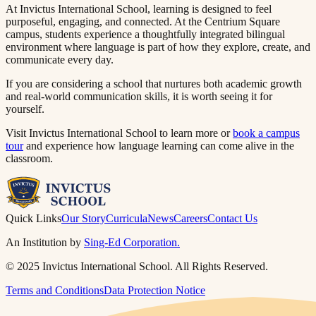
At Invictus International School, learning is designed to feel
purposeful, engaging, and connected. At the Centrium Square
campus, students experience a thoughtfully integrated bilingual
environment where language is part of how they explore, create, and
communicate every day.​​​​‌ ‍ ​‍​‍‌‍ ‌ ​‍‌‍‍‌‌‍‌ ‌‍‍‌‌‍ ‍​‍​‍​ ‍‍​‍​‍‌ ​ ‌‍​‌‌‍ ‍‌‍‍‌‌ ‌​‌ ‍‌​‍ ‍‌‍‍‌‌‍ ​‍​‍​‍ ​​‍​‍‌‍‍​‌ ​‍‌‍‌‌‌‍‌‍​‍​‍​ ‍‍​‍​‍​‍ ‌ ​ ‌ ‌​‌ ‌‌‌‍‌​‌‍‍‌‌‍ ​‍ ‌‍‍‌‌‍ ‍‌ ‌​‌‍‌‌‌‍ ‍‌ ‌​​‍ ‌‍‌‌‌‍‌​‌‍‍‌‌ ‌​​‍ ‌‍ ‌‌‍ ‌‍‌​‌‍‌‌​ ‌‌ ​​‌ ​‍‌‍‌‌‌ ​ ‌‍‌‌‌‍ ‍‌ ‌​‌‍​‌‌ ‌​‌‍‍‌‌‍ ‌‍ ‍​ ‍ ‌‍‍‌‌‍‌​​ ‌​ ‍​‌‍​‍​ ‌‍‌‍‌​​ ‌​​ ‍‌‌‍‌‌​ ‍‌​‍ ‌​ ​ ​ ‌​‌‍‌​‌‍‌​​‍ ‌​ ‌​​ ​‍​ ​ ​ ‌‍​‍ ‌​ ‍‌​ ​‍‌‍‌​​ ​‌​‍ ‌‌‍‌‌​ ​​‌‍‌‍​ ​‌‌‍‌‌​ ‍‌​ ‌‌​ ‌​‌‍​‍‌‍‌‍‌‍‌​​ ​‌​ ‍ ‌ ‌​‌ ‍‌‌ ​​‌‍‌‌​ ‌‌‍ ‍‌‍‌‌‌ ‌ ‌ ​ ​ ‍ ‌ ​​‌‍​‌‌ ‌​‌‍‍​​ ‌‌‍​ ‌‍ ‌‍ ‍‌ ‌​‌‍‌‌‌‍ ‍‌ ‌​​‍‌‌​ ‌‌‌​​‍‌‌ ‌‍‍ ‌‍‌‌‌ ‍‌​‍‌‌​ ​ ‌​‌​​‍‌‌​ ​ ‌​‌​​‍‌‌​ ​‍​ ​‍​ ​‍‌‍​‌​ ‌‌‌‍​‍​ ​‍​ ‌‍​ ​ ​ ​‌​ ‌​​ ​‍‌‍​‍‌‍‌​​‍‌‌​ ​‍​ ​‍​‍‌‌​ ‌‌‌​‌​​‍ ‍‌‍​ ‌‍‍​‌‍‍‌‌‍ ​‌‍‌​‌ ​‍‌‍‌‌‌‍ ‍​‍‌‌​ ‌‌‌​​‍‌‌ ‌‍‍ ‌‍‌‌‌ ‍‌​‍‌‌​ ​ ‌​‌​​‍‌‌​ ​ ‌​‌​​‍‌‌​ ​‍​ ​‍​ ‌‌​ ‌ ​ ‌‍‌‍‌‍‌‍‌​​ ​‍​ ‍‌‌‍‌​​ ‌‍​ ‍‌‌‍​‍​ ​‍​‍‌‌​ ​‍​ ​‍​‍‌‌​ ‌‌‌​‌​​‍ ‍‌ ‌​‌‍‌‌‌ ‍​‌ ‌​​ ‌‍​‍‌‍​‌‌ ​ ‌‍‌‌‌‌‌‌‌ ​‍‌‍ ​​ ‌​‍‌‌​ ​‍‌​‌‍‌ ​ ‌ ‌​‌ ‌‌‌‍‌​‌‍‍‌‌‍ ​‍‌‍‌‍‍‌‌‍‌​​ ‌​ ‍​‌‍​‍​ ‌‍‌‍‌​​ ‌​​ ‍‌‌‍‌‌​ ‍‌​‍ ‌​ ​ ​ ‌​‌‍‌​‌‍‌​​‍ ‌​ ‌​​ ​‍​ ​ ​ ‌‍​‍ ‌​ ‍‌​ ​‍‌‍‌​​ ​‌​‍ ‌‌‍‌‌​ ​​‌‍‌‍​ ​‌‌‍‌‌​ ‍‌​ ‌‌​ ‌​‌‍​‍‌‍‌‍‌‍‌​​ ​‌​‍‌‍‌ ‌​‌ ‍‌‌ ​​‌‍‌‌​ ‌‌‍ ‍‌‍‌‌‌ ‌ ‌ ​ ​‍‌‍‌ ​​‌‍​‌‌ ‌​‌‍‍​​ ‌‌‍​ ‌‍ ‌‍ ‍‌ ‌​‌‍‌‌‌‍ ‍‌ ‌​​‍‌‌​ ‌‌‌​​‍‌‌ ‌‍‍ ‌‍‌‌‌ ‍‌​‍‌‌​ ​ ‌​‌​​‍‌‌​ ​ ‌​‌​​‍‌‌​ ​‍​ ​‍​ ​‍‌‍​‌​ ‌‌‌‍​‍​ ​‍​ ‌‍​ ​ ​ ​‌​ ‌​​ ​‍‌‍​‍‌‍‌​​‍‌‌​ ​‍​ ​‍​‍‌‌​ ‌‌‌​‌​​‍ ‍‌‍​ ‌‍‍​‌‍‍‌‌‍ ​‌‍‌​‌ ​‍‌‍‌‌‌‍ ‍​‍‌‌​ ‌‌‌​​‍‌‌ ‌‍‍ ‌‍‌‌‌ ‍‌​‍‌‌​ ​ ‌​‌​​‍‌‌​ ​ ‌​‌​​‍‌‌​ ​‍​ ​‍​ ‌‌​ ‌ ​ ‌‍‌‍‌‍‌‍‌​​ ​‍​ ‍‌‌‍‌​​ ‌‍​ ‍‌‌‍​‍​ ​‍​‍‌‌​ ​‍​ ​‍​‍‌‌​ ‌‌‌​‌​​‍ ‍‌ ‌​‌‍‌‌‌ ‍​‌ ‌​​‍‌‍‌ ​​‌‍‌‌‌ ​‍‌ ​ ‌ ​​‌‍‌‌‌‍​ ‌ ‌​‌‍‍‌‌ ‌‍‌‍‌‌​ ‌‌ ​​‌ ‌‌‌‍​‍‌‍ ​‌‍‍‌‌ ​ ‌‍‍​‌‍‌‌‌‍‌​​‍​‍‌ ‌
If you are considering a school that nurtures both academic growth
and real-world communication skills, it is worth seeing it for
yourself.​​​​‌ ‍ ​‍​‍‌‍ ‌ ​‍‌‍‍‌‌‍‌ ‌‍‍‌‌‍ ‍​‍​‍​ ‍‍​‍​‍‌ ​ ‌‍​‌‌‍ ‍‌‍‍‌‌ ‌​‌ ‍‌​‍ ‍‌‍‍‌‌‍ ​‍​‍​‍ ​​‍​‍‌‍‍​‌ ​‍‌‍‌‌‌‍‌‍​‍​‍​ ‍‍​‍​‍​‍ ‌ ​ ‌ ‌​‌ ‌‌‌‍‌​‌‍‍‌‌‍ ​‍ ‌‍‍‌‌‍ ‍‌ ‌​‌‍‌‌‌‍ ‍‌ ‌​​‍ ‌‍‌‌‌‍‌​‌‍‍‌‌ ‌​​‍ ‌‍ ‌‌‍ ‌‍‌​‌‍‌‌​ ‌‌ ​​‌ ​‍‌‍‌‌‌ ​ ‌‍‌‌‌‍ ‍‌ ‌​‌‍​‌‌ ‌​‌‍‍‌‌‍ ‌‍ ‍​ ‍ ‌‍‍‌‌‍‌​​ ‌​ ‍​‌‍​‍​ ‌‍‌‍‌​​ ‌​​ ‍‌‌‍‌‌​ ‍‌​‍ ‌​ ​ ​ ‌​‌‍‌​‌‍‌​​‍ ‌​ ‌​​ ​‍​ ​ ​ ‌‍​‍ ‌​ ‍‌​ ​‍‌‍‌​​ ​‌​‍ ‌‌‍‌‌​ ​​‌‍‌‍​ ​‌‌‍‌‌​ ‍‌​ ‌‌​ ‌​‌‍​‍‌‍‌‍‌‍‌​​ ​‌​ ‍ ‌ ‌​‌ ‍‌‌ ​​‌‍‌‌​ ‌‌‍ ‍‌‍‌‌‌ ‌ ‌ ​ ​ ‍ ‌ ​​‌‍​‌‌ ‌​‌‍‍​​ ‌‌‍​ ‌‍ ‌‍ ‍‌ ‌​‌‍‌‌‌‍ ‍‌ ‌​​‍‌‌​ ‌‌‌​​‍‌‌ ‌‍‍ ‌‍‌‌‌ ‍‌​‍‌‌​ ​ ‌​‌​​‍‌‌​ ​ ‌​‌​​‍‌‌​ ​‍​ ​‍​ ‌ ‌‍​‍​ ​‍‌‍​ ​ ​​‌‍‌​‌‍‌‌​ ‌​​ ​​​ ‍‌‌‍​‌​ ‌‍​‍‌‌​ ​‍​ ​‍​‍‌‌​ ‌‌‌​‌​​‍ ‍‌‍​ ‌‍‍​‌‍‍‌‌‍ ​‌‍‌​‌ ​‍‌‍‌‌‌‍ ‍​‍‌‌​ ‌‌‌​​‍‌‌ ‌‍‍ ‌‍‌‌‌ ‍‌​‍‌‌​ ​ ‌​‌​​‍‌‌​ ​ ‌​‌​​‍‌‌​ ​‍​ ​‍​ ‌‍​ ​ ‌‍​‍‌‍‌‌​ ​ ‌‍‌‌‌‍​ ‌‍‌​​ ​ ‌‍‌​‌‍‌‍‌‍‌‌​‍‌‌​ ​‍​ ​‍​‍‌‌​ ‌‌‌​‌​​‍ ‍‌ ‌​‌‍‌‌‌ ‍​‌ ‌​​ ‌‍​‍‌‍​‌‌ ​ ‌‍‌‌‌‌‌‌‌ ​‍‌‍ ​​ ‌​‍‌‌​ ​‍‌​‌‍‌ ​ ‌ ‌​‌ ‌‌‌‍‌​‌‍‍‌‌‍ ​‍‌‍‌‍‍‌‌‍‌​​ ‌​ ‍​‌‍​‍​ ‌‍‌‍‌​​ ‌​​ ‍‌‌‍‌‌​ ‍‌​‍ ‌​ ​ ​ ‌​‌‍‌​‌‍‌​​‍ ‌​ ‌​​ ​‍​ ​ ​ ‌‍​‍ ‌​ ‍‌​ ​‍‌‍‌​​ ​‌​‍ ‌‌‍‌‌​ ​​‌‍‌‍​ ​‌‌‍‌‌​ ‍‌​ ‌‌​ ‌​‌‍​‍‌‍‌‍‌‍‌​​ ​‌​‍‌‍‌ ‌​‌ ‍‌‌ ​​‌‍‌‌​ ‌‌‍ ‍‌‍‌‌‌ ‌ ‌ ​ ​‍‌‍‌ ​​‌‍​‌‌ ‌​‌‍‍​​ ‌‌‍​ ‌‍ ‌‍ ‍‌ ‌​‌‍‌‌‌‍ ‍‌ ‌​​‍‌‌​ ‌‌‌​​‍‌‌ ‌‍‍ ‌‍‌‌‌ ‍‌​‍‌‌​ ​ ‌​‌​​‍‌‌​ ​ ‌​‌​​‍‌‌​ ​‍​ ​‍​ ‌ ‌‍​‍​ ​‍‌‍​ ​ ​​‌‍‌​‌‍‌‌​ ‌​​ ​​​ ‍‌‌‍​‌​ ‌‍​‍‌‌​ ​‍​ ​‍​‍‌‌​ ‌‌‌​‌​​‍ ‍‌‍​ ‌‍‍​‌‍‍‌‌‍ ​‌‍‌​‌ ​‍‌‍‌‌‌‍ ‍​‍‌‌​ ‌‌‌​​‍‌‌ ‌‍‍ ‌‍‌‌‌ ‍‌​‍‌‌​ ​ ‌​‌​​‍‌‌​ ​ ‌​‌​​‍‌‌​ ​‍​ ​‍​ ‌‍​ ​ ‌‍​‍‌‍‌‌​ ​ ‌‍‌‌‌‍​ ‌‍‌​​ ​ ‌‍‌​‌‍‌‍‌‍‌‌​‍‌‌​ ​‍​ ​‍​‍‌‌​ ‌‌‌​‌​​‍ ‍‌ ‌​‌‍‌‌‌ ‍​‌ ‌​​‍‌‍‌ ​​‌‍‌‌‌ ​‍‌ ​ ‌ ​​‌‍‌‌‌‍​ ‌ ‌​‌‍‍‌‌ ‌‍‌‍‌‌​ ‌‌ ​​‌ ‌‌‌‍​‍‌‍ ​‌‍‍‌‌ ​ ‌‍‍​‌‍‌‌‌‍‌​​‍​‍‌ ‌
Visit Invictus International School to learn more or ​​​​‌ ‍ ​‍​‍‌‍ ‌ ​‍‌‍‍‌‌‍‌ ‌‍‍‌‌‍ ‍​‍​‍​ ‍‍​‍​‍‌ ​ ‌‍​‌‌‍ ‍‌‍‍‌‌ ‌​‌ ‍‌​‍ ‍‌‍‍‌‌‍ ​‍​‍​‍ ​​‍​‍‌‍‍​‌ ​‍‌‍‌‌‌‍‌‍​‍​‍​ ‍‍​‍​‍​‍ ‌ ​ ‌ ‌​‌ ‌‌‌‍‌​‌‍‍‌‌‍ ​‍ ‌‍‍‌‌‍ ‍‌ ‌​‌‍‌‌‌‍ ‍‌ ‌​​‍ ‌‍‌‌‌‍‌​‌‍‍‌‌ ‌​​‍ ‌‍ ‌‌‍ ‌‍‌​‌‍‌‌​ ‌‌ ​​‌ ​‍‌‍‌‌‌ ​ ‌‍‌‌‌‍ ‍‌ ‌​‌‍​‌‌ ‌​‌‍‍‌‌‍ ‌‍ ‍​ ‍ ‌‍‍‌‌‍‌​​ ‌​ ‍​‌‍​‍​ ‌‍‌‍‌​​ ‌​​ ‍‌‌‍‌‌​ ‍‌​‍ ‌​ ​ ​ ‌​‌‍‌​‌‍‌​​‍ ‌​ ‌​​ ​‍​ ​ ​ ‌‍​‍ ‌​ ‍‌​ ​‍‌‍‌​​ ​‌​‍ ‌‌‍‌‌​ ​​‌‍‌‍​ ​‌‌‍‌‌​ ‍‌​ ‌‌​ ‌​‌‍​‍‌‍‌‍‌‍‌​​ ​‌​ ‍ ‌ ‌​‌ ‍‌‌ ​​‌‍‌‌​ ‌‌‍ ‍‌‍‌‌‌ ‌ ‌ ​ ​ ‍ ‌ ​​‌‍​‌‌ ‌​‌‍‍​​ ‌‌‍​ ‌‍ ‌‍ ‍‌ ‌​‌‍‌‌‌‍ ‍‌ ‌​​‍‌‌​ ‌‌‌​​‍‌‌ ‌‍‍ ‌‍‌‌‌ ‍‌​‍‌‌​ ​ ‌​‌​​‍‌‌​ ​ ‌​‌​​‍‌‌​ ​‍​ ​‍‌‍​‌‌‍‌‌​ ​​​ ​‌‌‍​‍‌‍​‌​ ‌‌​ ​ ​ ‍​​ ​ ‌‍​ ​ ​ ​‍‌‌​ ​‍​ ​‍​‍‌‌​ ‌‌‌​‌​​‍ ‍‌‍​ ‌‍‍​‌‍‍‌‌‍ ​‌‍‌​‌ ​‍‌‍‌‌‌‍ ‍​‍‌‌​ ‌‌‌​​‍‌‌ ‌‍‍ ‌‍‌‌‌ ‍‌​‍‌‌​ ​ ‌​‌​​‍‌‌​ ​ ‌​‌​​‍‌‌​ ​‍​ ​‍​ ​‍​ ‍‌​ ‍​‌‍‌‍​ ‌‍​ ​ ​ ​​​ ​​​ ​ ​ ​ ​ ​‍​ ​‍​‍‌‌​ ​‍​ ​‍​‍‌‌​ ‌‌‌​‌​​‍ ‍‌ ‌​‌‍‌‌‌ ‍​‌ ‌​​ ‌‍​‍‌‍​‌‌ ​ ‌‍‌‌‌‌‌‌‌ ​‍‌‍ ​​ ‌​‍‌‌​ ​‍‌​‌‍‌ ​ ‌ ‌​‌ ‌‌‌‍‌​‌‍‍‌‌‍ ​‍‌‍‌‍‍‌‌‍‌​​ ‌​ ‍​‌‍​‍​ ‌‍‌‍‌​​ ‌​​ ‍‌‌‍‌‌​ ‍‌​‍ ‌​ ​ ​ ‌​‌‍‌​‌‍‌​​‍ ‌​ ‌​​ ​‍​ ​ ​ ‌‍​‍ ‌​ ‍‌​ ​‍‌‍‌​​ ​‌​‍ ‌‌‍‌‌​ ​​‌‍‌‍​ ​‌‌‍‌‌​ ‍‌​ ‌‌​ ‌​‌‍​‍‌‍‌‍‌‍‌​​ ​‌​‍‌‍‌ ‌​‌ ‍‌‌ ​​‌‍‌‌​ ‌‌‍ ‍‌‍‌‌‌ ‌ ‌ ​ ​‍‌‍‌ ​​‌‍​‌‌ ‌​‌‍‍​​ ‌‌‍​ ‌‍ ‌‍ ‍‌ ‌​‌‍‌‌‌‍ ‍‌ ‌​​‍‌‌​ ‌‌‌​​‍‌‌ ‌‍‍ ‌‍‌‌‌ ‍‌​‍‌‌​ ​ ‌​‌​​‍‌‌​ ​ ‌​‌​​‍‌‌​ ​‍​ ​‍‌‍​‌‌‍‌‌​ ​​​ ​‌‌‍​‍‌‍​‌​ ‌‌​ ​ ​ ‍​​ ​ ‌‍​ ​ ​ ​‍‌‌​ ​‍​ ​‍​‍‌‌​ ‌‌‌​‌​​‍ ‍‌‍​ ‌‍‍​‌‍‍‌‌‍ ​‌‍‌​‌ ​‍‌‍‌‌‌‍ ‍​‍‌‌​ ‌‌‌​​‍‌‌ ‌‍‍ ‌‍‌‌‌ ‍‌​‍‌‌​ ​ ‌​‌​​‍‌‌​ ​ ‌​‌​​‍‌‌​ ​‍​ ​‍​ ​‍​ ‍‌​ ‍​‌‍‌‍​ ‌‍​ ​ ​ ​​​ ​​​ ​ ​ ​ ​ ​‍​ ​‍​‍‌‌​ ​‍​ ​‍​‍‌‌​ ‌‌‌​‌​​‍ ‍‌ ‌​‌‍‌‌‌ ‍​‌ ‌​​‍‌‍‌ ​​‌‍‌‌‌ ​‍‌ ​ ‌ ​​‌‍‌‌‌‍​ ‌ ‌​‌‍‍‌‌ ‌‍‌‍‌‌​ ‌‌ ​​‌ ‌‌‌‍​‍‌‍ ​‌‍‍‌‌ ​ ‌‍‍​‌‍‌‌‌‍‌​​‍​‍‌ ‌
book a campus
tour​​​​‌ ‍ ​‍​‍‌‍ ‌ ​‍‌‍‍‌‌‍‌ ‌‍‍‌‌‍ ‍​‍​‍​ ‍‍​‍​‍‌ ​ ‌‍​‌‌‍ ‍‌‍‍‌‌ ‌​‌ ‍‌​‍ ‍‌‍‍‌‌‍ ​‍​‍​‍ ​​‍​‍‌‍‍​‌ ​‍‌‍‌‌‌‍‌‍​‍​‍​ ‍‍​‍​‍​‍ ‌ ​ ‌ ‌​‌ ‌‌‌‍‌​‌‍‍‌‌‍ ​‍ ‌‍‍‌‌‍ ‍‌ ‌​‌‍‌‌‌‍ ‍‌ ‌​​‍ ‌‍‌‌‌‍‌​‌‍‍‌‌ ‌​​‍ ‌‍ ‌‌‍ ‌‍‌​‌‍‌‌​ ‌‌ ​​‌ ​‍‌‍‌‌‌ ​ ‌‍‌‌‌‍ ‍‌ ‌​‌‍​‌‌ ‌​‌‍‍‌‌‍ ‌‍ ‍​ ‍ ‌‍‍‌‌‍‌​​ ‌​ ‍​‌‍​‍​ ‌‍‌‍‌​​ ‌​​ ‍‌‌‍‌‌​ ‍‌​‍ ‌​ ​ ​ ‌​‌‍‌​‌‍‌​​‍ ‌​ ‌​​ ​‍​ ​ ​ ‌‍​‍ ‌​ ‍‌​ ​‍‌‍‌​​ ​‌​‍ ‌‌‍‌‌​ ​​‌‍‌‍​ ​‌‌‍‌‌​ ‍‌​ ‌‌​ ‌​‌‍​‍‌‍‌‍‌‍‌​​ ​‌​ ‍ ‌ ‌​‌ ‍‌‌ ​​‌‍‌‌​ ‌‌‍ ‍‌‍‌‌‌ ‌ ‌ ​ ​ ‍ ‌ ​​‌‍​‌‌ ‌​‌‍‍​​ ‌‌‍​ ‌‍ ‌‍ ‍‌ ‌​‌‍‌‌‌‍ ‍‌ ‌​​‍‌‌​ ‌‌‌​​‍‌‌ ‌‍‍ ‌‍‌‌‌ ‍‌​‍‌‌​ ​ ‌​‌​​‍‌‌​ ​ ‌​‌​​‍‌‌​ ​‍​ ​‍‌‍​‌‌‍‌‌​ ​​​ ​‌‌‍​‍‌‍​‌​ ‌‌​ ​ ​ ‍​​ ​ ‌‍​ ​ ​ ​‍‌‌​ ​‍​ ​‍​‍‌‌​ ‌‌‌​‌​​‍ ‍‌‍​ ‌‍‍​‌‍‍‌‌‍ ​‌‍‌​‌ ​‍‌‍‌‌‌‍ ‍​‍‌‌​ ‌‌‌​​‍‌‌ ‌‍‍ ‌‍‌‌‌ ‍‌​‍‌‌​ ​ ‌​‌​​‍‌‌​ ​ ‌​‌​​‍‌‌​ ​‍​ ​‍​ ‌‌​ ‌‌‌‍‌‍‌‍​‍‌‍​ ​ ‌ ​ ​‌‌‍‌​‌‍‌​​ ​ ​ ​‍​ ‌ ​‍‌‌​ ​‍​ ​‍​‍‌‌​ ‌‌‌​‌​​‍ ‍‌ ‌​‌‍‌‌‌ ‍​‌ ‌​​ ‌‍​‍‌‍​‌‌ ​ ‌‍‌‌‌‌‌‌‌ ​‍‌‍ ​​ ‌​‍‌‌​ ​‍‌​‌‍‌ ​ ‌ ‌​‌ ‌‌‌‍‌​‌‍‍‌‌‍ ​‍‌‍‌‍‍‌‌‍‌​​ ‌​ ‍​‌‍​‍​ ‌‍‌‍‌​​ ‌​​ ‍‌‌‍‌‌​ ‍‌​‍ ‌​ ​ ​ ‌​‌‍‌​‌‍‌​​‍ ‌​ ‌​​ ​‍​ ​ ​ ‌‍​‍ ‌​ ‍‌​ ​‍‌‍‌​​ ​‌​‍ ‌‌‍‌‌​ ​​‌‍‌‍​ ​‌‌‍‌‌​ ‍‌​ ‌‌​ ‌​‌‍​‍‌‍‌‍‌‍‌​​ ​‌​‍‌‍‌ ‌​‌ ‍‌‌ ​​‌‍‌‌​ ‌‌‍ ‍‌‍‌‌‌ ‌ ‌ ​ ​‍‌‍‌ ​​‌‍​‌‌ ‌​‌‍‍​​ ‌‌‍​ ‌‍ ‌‍ ‍‌ ‌​‌‍‌‌‌‍ ‍‌ ‌​​‍‌‌​ ‌‌‌​​‍‌‌ ‌‍‍ ‌‍‌‌‌ ‍‌​‍‌‌​ ​ ‌​‌​​‍‌‌​ ​ ‌​‌​​‍‌‌​ ​‍​ ​‍‌‍​‌‌‍‌‌​ ​​​ ​‌‌‍​‍‌‍​‌​ ‌‌​ ​ ​ ‍​​ ​ ‌‍​ ​ ​ ​‍‌‌​ ​‍​ ​‍​‍‌‌​ ‌‌‌​‌​​‍ ‍‌‍​ ‌‍‍​‌‍‍‌‌‍ ​‌‍‌​‌ ​‍‌‍‌‌‌‍ ‍​‍‌‌​ ‌‌‌​​‍‌‌ ‌‍‍ ‌‍‌‌‌ ‍‌​‍‌‌​ ​ ‌​‌​​‍‌‌​ ​ ‌​‌​​‍‌‌​ ​‍​ ​‍​ ‌‌​ ‌‌‌‍‌‍‌‍​‍‌‍​ ​ ‌ ​ ​‌‌‍‌​‌‍‌​​ ​ ​ ​‍​ ‌ ​‍‌‌​ ​‍​ ​‍​‍‌‌​ ‌‌‌​‌​​‍ ‍‌ ‌​‌‍‌‌‌ ‍​‌ ‌​​‍‌‍‌ ​​‌‍‌‌‌ ​‍‌ ​ ‌ ​​‌‍‌‌‌‍​ ‌ ‌​‌‍‍‌‌ ‌‍‌‍‌‌​ ‌‌ ​​‌ ‌‌‌‍​‍‌‍ ​‌‍‍‌‌ ​ ‌‍‍​‌‍‌‌‌‍‌​​‍​‍‌ ‌
and experience how language learning can come alive in the
classroom.​​​​‌ ‍ ​‍​‍‌‍ ‌ ​‍‌‍‍‌‌‍‌ ‌‍‍‌‌‍ ‍​‍​‍​ ‍‍​‍​‍‌ ​ ‌‍​‌‌‍ ‍‌‍‍‌‌ ‌​‌ ‍‌​‍ ‍‌‍‍‌‌‍ ​‍​‍​‍ ​​‍​‍‌‍‍​‌ ​‍‌‍‌‌‌‍‌‍​‍​‍​ ‍‍​‍​‍​‍ ‌ ​ ‌ ‌​‌ ‌‌‌‍‌​‌‍‍‌‌‍ ​‍ ‌‍‍‌‌‍ ‍‌ ‌​‌‍‌‌‌‍ ‍‌ ‌​​‍ ‌‍‌‌‌‍‌​‌‍‍‌‌ ‌​​‍ ‌‍ ‌‌‍ ‌‍‌​‌‍‌‌​ ‌‌ ​​‌ ​‍‌‍‌‌‌ ​ ‌‍‌‌‌‍ ‍‌ ‌​‌‍​‌‌ ‌​‌‍‍‌‌‍ ‌‍ ‍​ ‍ ‌‍‍‌‌‍‌​​ ‌​ ‍​‌‍​‍​ ‌‍‌‍‌​​ ‌​​ ‍‌‌‍‌‌​ ‍‌​‍ ‌​ ​ ​ ‌​‌‍‌​‌‍‌​​‍ ‌​ ‌​​ ​‍​ ​ ​ ‌‍​‍ ‌​ ‍‌​ ​‍‌‍‌​​ ​‌​‍ ‌‌‍‌‌​ ​​‌‍‌‍​ ​‌‌‍‌‌​ ‍‌​ ‌‌​ ‌​‌‍​‍‌‍‌‍‌‍‌​​ ​‌​ ‍ ‌ ‌​‌ ‍‌‌ ​​‌‍‌‌​ ‌‌‍ ‍‌‍‌‌‌ ‌ ‌ ​ ​ ‍ ‌ ​​‌‍​‌‌ ‌​‌‍‍​​ ‌‌‍​ ‌‍ ‌‍ ‍‌ ‌​‌‍‌‌‌‍ ‍‌ ‌​​‍‌‌​ ‌‌‌​​‍‌‌ ‌‍‍ ‌‍‌‌‌ ‍‌​‍‌‌​ ​ ‌​‌​​‍‌‌​ ​ ‌​‌​​‍‌‌​ ​‍​ ​‍‌‍​‌‌‍‌‌​ ​​​ ​‌‌‍​‍‌‍​‌​ ‌‌​ ​ ​ ‍​​ ​ ‌‍​ ​ ​ ​‍‌‌​ ​‍​ ​‍​‍‌‌​ ‌‌‌​‌​​‍ ‍‌‍​ ‌‍‍​‌‍‍‌‌‍ ​‌‍‌​‌ ​‍‌‍‌‌‌‍ ‍​‍‌‌​ ‌‌‌​​‍‌‌ ‌‍‍ ‌‍‌‌‌ ‍‌​‍‌‌​ ​ ‌​‌​​‍‌‌​ ​ ‌​‌​​‍‌‌​ ​‍​ ​‍​ ‍‌​ ​‌​ ​‌​ ‌‍​ ​ ​ ​‌‌‍​‍​ ​​‌‍​‌​ ‌ ‌‍​‍​ ​‍​‍‌‌​ ​‍​ ​‍​‍‌‌​ ‌‌‌​‌​​‍ ‍‌ ‌​‌‍‌‌‌ ‍​‌ ‌​​ ‌‍​‍‌‍​‌‌ ​ ‌‍‌‌‌‌‌‌‌ ​‍‌‍ ​​ ‌​‍‌‌​ ​‍‌​‌‍‌ ​ ‌ ‌​‌ ‌‌‌‍‌​‌‍‍‌‌‍ ​‍‌‍‌‍‍‌‌‍‌​​ ‌​ ‍​‌‍​‍​ ‌‍‌‍‌​​ ‌​​ ‍‌‌‍‌‌​ ‍‌​‍ ‌​ ​ ​ ‌​‌‍‌​‌‍‌​​‍ ‌​ ‌​​ ​‍​ ​ ​ ‌‍​‍ ‌​ ‍‌​ ​‍‌‍‌​​ ​‌​‍ ‌‌‍‌‌​ ​​‌‍‌‍​ ​‌‌‍‌‌​ ‍‌​ ‌‌​ ‌​‌‍​‍‌‍‌‍‌‍‌​​ ​‌​‍‌‍‌ ‌​‌ ‍‌‌ ​​‌‍‌‌​ ‌‌‍ ‍‌‍‌‌‌ ‌ ‌ ​ ​‍‌‍‌ ​​‌‍​‌‌ ‌​‌‍‍​​ ‌‌‍​ ‌‍ ‌‍ ‍‌ ‌​‌‍‌‌‌‍ ‍‌ ‌​​‍‌‌​ ‌‌‌​​‍‌‌ ‌‍‍ ‌‍‌‌‌ ‍‌​‍‌‌​ ​ ‌​‌​​‍‌‌​ ​ ‌​‌​​‍‌‌​ ​‍​ ​‍‌‍​‌‌‍‌‌​ ​​​ ​‌‌‍​‍‌‍​‌​ ‌‌​ ​ ​ ‍​​ ​ ‌‍​ ​ ​ ​‍‌‌​ ​‍​ ​‍​‍‌‌​ ‌‌‌​‌​​‍ ‍‌‍​ ‌‍‍​‌‍‍‌‌‍ ​‌‍‌​‌ ​‍‌‍‌‌‌‍ ‍​‍‌‌​ ‌‌‌​​‍‌‌ ‌‍‍ ‌‍‌‌‌ ‍‌​‍‌‌​ ​ ‌​‌​​‍‌‌​ ​ ‌​‌​​‍‌‌​ ​‍​ ​‍​ ‍‌​ ​‌​ ​‌​ ‌‍​ ​ ​ ​‌‌‍​‍​ ​​‌‍​‌​ ‌ ‌‍​‍​ ​‍​‍‌‌​ ​‍​ ​‍​‍‌‌​ ‌‌‌​‌​​‍ ‍‌ ‌​‌‍‌‌‌ ‍​‌ ‌​​‍‌‍‌ ​​‌‍‌‌‌ ​‍‌ ​ ‌ ​​‌‍‌‌‌‍​ ‌ ‌​‌‍‍‌‌ ‌‍‌‍‌‌​ ‌‌ ​​‌ ‌‌‌‍​‍‌‍ ​‌‍‍‌‌ ​ ‌‍‍​‌‍‌‌‌‍‌​​‍​‍‌ ‌
Quick Links
Our Story
Curricula
News
Careers
Contact Us
An Institution by
Sing-Ed Corporation.
© 2025 Invictus International School. All Rights Reserved.
Terms and Conditions
Data Protection Notice