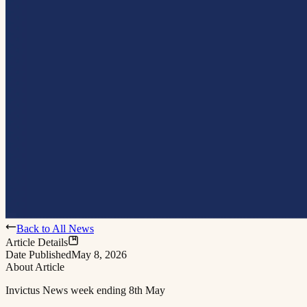
Back to All News
Article Details
Date Published
May 8, 2026
About Article
Invictus News week ending 8th May​​​​‌ ‍ ​‍​‍‌‍ ‌ ​‍‌‍‍‌‌‍‌ ‌‍‍‌‌‍ ‍​‍​‍​ ‍‍​‍​‍‌ ​ ‌‍​‌‌‍ ‍‌‍‍‌‌ ‌​‌ ‍‌​‍ ‍‌‍‍‌‌‍ ​‍​‍​‍ ​​‍​‍‌‍‍​‌ ​‍‌‍‌‌‌‍‌‍​‍​‍​ ‍‍​‍​‍​‍ ‌ ​ ‌ ‌​‌ ‌‌‌‍‌​‌‍‍‌‌‍ ​‍ ‌‍‍‌‌‍ ‍‌ ‌​‌‍‌‌‌‍ ‍‌ ‌​​‍ ‌‍‌‌‌‍‌​‌‍‍‌‌ ‌​​‍ ‌‍ ‌‌‍ ‌‍‌​‌‍‌‌​ ‌‌ ​​‌ ​‍‌‍‌‌‌ ​ ‌‍‌‌‌‍ ‍‌ ‌​‌‍​‌‌ ‌​‌‍‍‌‌‍ ‌‍ ‍​ ‍ ‌‍‍‌‌‍‌​​ ‌​ ​‌‌‍​‍​ ‌ ​ ​ ​ ‌​​ ‌‍​ ​​​ ‌​​‍ ‌​ ‌‌​ ‍‌‌‍‌‍​ ‍​​‍ ‌​ ‌​​ ‌‌​ ‍‌​ ‌ ​‍ ‌​ ‍​​ ‌​​ ​‌​ ‌​​‍ ‌‌‍‌‌‌‍‌​‌‍​‍​ ‌ ​ ​ ​ ‍‌‌‍‌‍​ ​‌​ ​‌​ ‌‌​ ‌ ​ ​‍​ ‍ ‌ ‌​‌ ‍‌‌ ​​‌‍‌‌​ ‌‌‍ ‍‌‍‌‌‌ ‌ ‌ ​ ​ ‍ ‌ ​​‌‍​‌‌ ‌​‌‍‍​​ ‌‌‍‌​‌‍‌‌‌ ​ ‌‍​ ‌ ​‍‌‍‍‌‌ ​​‌ ‌​‌‍‍‌‌‍ ‌‍ ‍​ ‌‍​‍‌‍​‌‌ ​ ‌‍‌‌‌‌‌‌‌ ​‍‌‍ ​​ ‌​‍‌‌​ ​‍‌​‌‍‌ ​ ‌ ‌​‌ ‌‌‌‍‌​‌‍‍‌‌‍ ​‍‌‍‌‍‍‌‌‍‌​​ ‌​ ​‌‌‍​‍​ ‌ ​ ​ ​ ‌​​ ‌‍​ ​​​ ‌​​‍ ‌​ ‌‌​ ‍‌‌‍‌‍​ ‍​​‍ ‌​ ‌​​ ‌‌​ ‍‌​ ‌ ​‍ ‌​ ‍​​ ‌​​ ​‌​ ‌​​‍ ‌‌‍‌‌‌‍‌​‌‍​‍​ ‌ ​ ​ ​ ‍‌‌‍‌‍​ ​‌​ ​‌​ ‌‌​ ‌ ​ ​‍​‍‌‍‌ ‌​‌ ‍‌‌ ​​‌‍‌‌​ ‌‌‍ ‍‌‍‌‌‌ ‌ ‌ ​ ​‍‌‍‌ ​​‌‍​‌‌ ‌​‌‍‍​​ ‌‌‍‌​‌‍‌‌‌ ​ ‌‍​ ‌ ​‍‌‍‍‌‌ ​​‌ ‌​‌‍‍‌‌‍ ‌‍ ‍​‍‌‍‌ ​​‌‍‌‌‌ ​‍‌ ​ ‌ ​​‌‍‌‌‌‍​ ‌ ‌​‌‍‍‌‌ ‌‍‌‍‌‌​ ‌‌ ​​‌ ‌‌‌‍​‍‌‍ ​‌‍‍‌‌ ​ ‌‍‍​‌‍‌‌‌‍‌​​‍​‍‌ ‌