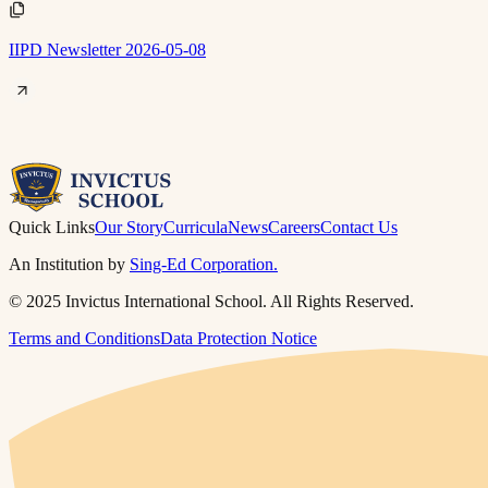
IIPD Newsletter 2026-05-08​​​​‌ ‍ ​‍​‍‌‍ ‌ ​‍‌‍‍‌‌‍‌ ‌‍‍‌‌‍ ‍​‍​‍​ ‍‍​‍​‍‌ ​ ‌‍​‌‌‍ ‍‌‍‍‌‌ ‌​‌ ‍‌​‍ ‍‌‍‍‌‌‍ ​‍​‍​‍ ​​‍​‍‌‍‍​‌ ​‍‌‍‌‌‌‍‌‍​‍​‍​ ‍‍​‍​‍​‍ ‌ ​ ‌ ‌​‌ ‌‌‌‍‌​‌‍‍‌‌‍ ​‍ ‌‍‍‌‌‍ ‍‌ ‌​‌‍‌‌‌‍ ‍‌ ‌​​‍ ‌‍‌‌‌‍‌​‌‍‍‌‌ ‌​​‍ ‌‍ ‌‌‍ ‌‍‌​‌‍‌‌​ ‌‌ ​​‌ ​‍‌‍‌‌‌ ​ ‌‍‌‌‌‍ ‍‌ ‌​‌‍​‌‌ ‌​‌‍‍‌‌‍ ‌‍ ‍​ ‍ ‌‍‍‌‌‍‌​​ ‌​ ​‌‌‍​‍​ ‌ ​ ​ ​ ‌​​ ‌‍​ ​​​ ‌​​‍ ‌​ ‌‌​ ‍‌‌‍‌‍​ ‍​​‍ ‌​ ‌​​ ‌‌​ ‍‌​ ‌ ​‍ ‌​ ‍​​ ‌​​ ​‌​ ‌​​‍ ‌‌‍‌‌‌‍‌​‌‍​‍​ ‌ ​ ​ ​ ‍‌‌‍‌‍​ ​‌​ ​‌​ ‌‌​ ‌ ​ ​‍​ ‍ ‌ ‌​‌ ‍‌‌ ​​‌‍‌‌​ ‌‌‍ ‍‌‍‌‌‌ ‌ ‌ ​ ​ ‍ ‌ ​​‌‍​‌‌ ‌​‌‍‍​​ ‌‌‍​ ‌‍ ‌‍ ‍‌ ‌​‌‍‌‌‌‍ ‍‌ ‌​​‍‌‌​ ‌‌‌​​‍‌‌ ‌‍‍ ‌‍‌‌‌ ‍‌​‍‌‌​ ​ ‌​‌​​‍‌‌​ ​ ‌​‌​​‍‌‌​ ​‍​ ​‍​ ​​‌‍‌​‌‍​ ‌‍​‌‌‍​‍‌‍​ ‌‍​‌​ ‍​​ ‌ ‌‍‌​​ ‌ ​ ‍​​‍‌‌​ ​‍​ ​‍​‍‌‌​ ‌‌‌​‌​​‍ ‍‌ ‌​‌‍‌‌‌ ‍​‌ ‌​​ ‌‍​‍‌‍​‌‌ ​ ‌‍‌‌‌‌‌‌‌ ​‍‌‍ ​​ ‌​‍‌‌​ ​‍‌​‌‍‌ ​ ‌ ‌​‌ ‌‌‌‍‌​‌‍‍‌‌‍ ​‍‌‍‌‍‍‌‌‍‌​​ ‌​ ​‌‌‍​‍​ ‌ ​ ​ ​ ‌​​ ‌‍​ ​​​ ‌​​‍ ‌​ ‌‌​ ‍‌‌‍‌‍​ ‍​​‍ ‌​ ‌​​ ‌‌​ ‍‌​ ‌ ​‍ ‌​ ‍​​ ‌​​ ​‌​ ‌​​‍ ‌‌‍‌‌‌‍‌​‌‍​‍​ ‌ ​ ​ ​ ‍‌‌‍‌‍​ ​‌​ ​‌​ ‌‌​ ‌ ​ ​‍​‍‌‍‌ ‌​‌ ‍‌‌ ​​‌‍‌‌​ ‌‌‍ ‍‌‍‌‌‌ ‌ ‌ ​ ​‍‌‍‌ ​​‌‍​‌‌ ‌​‌‍‍​​ ‌‌‍​ ‌‍ ‌‍ ‍‌ ‌​‌‍‌‌‌‍ ‍‌ ‌​​‍‌‌​ ‌‌‌​​‍‌‌ ‌‍‍ ‌‍‌‌‌ ‍‌​‍‌‌​ ​ ‌​‌​​‍‌‌​ ​ ‌​‌​​‍‌‌​ ​‍​ ​‍​ ​​‌‍‌​‌‍​ ‌‍​‌‌‍​‍‌‍​ ‌‍​‌​ ‍​​ ‌ ‌‍‌​​ ‌ ​ ‍​​‍‌‌​ ​‍​ ​‍​‍‌‌​ ‌‌‌​‌​​‍ ‍‌ ‌​‌‍‌‌‌ ‍​‌ ‌​​‍‌‍‌ ​​‌‍‌‌‌ ​‍‌ ​ ‌ ​​‌‍‌‌‌‍​ ‌ ‌​‌‍‍‌‌ ‌‍‌‍‌‌​ ‌‌ ​​‌ ‌‌‌‍​‍‌‍ ​‌‍‍‌‌ ​ ‌‍‍​‌‍‌‌‌‍‌​​‍​‍‌ ‌
Quick Links
Our Story
Curricula
News
Careers
Contact Us
An Institution by
Sing-Ed Corporation.
© 2025 Invictus International School. All Rights Reserved.
Terms and Conditions
Data Protection Notice