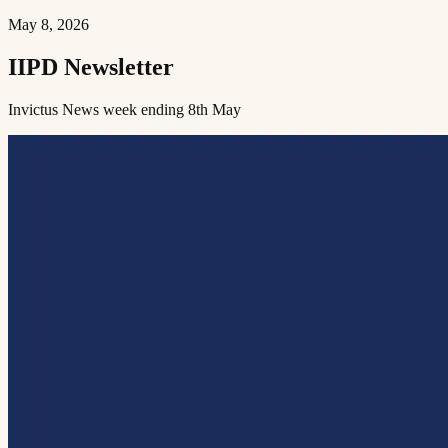
May 8, 2026
IIPD Newsletter​​​​‌ ‍ ​‍​‍‌‍ ‌ ​‍‌‍‍‌‌‍‌ ‌‍‍‌‌‍ ‍​‍​‍​ ‍‍​‍​‍‌ ​ ‌‍​‌‌‍ ‍‌‍‍‌‌ ‌​‌ ‍‌​‍ ‍‌‍‍‌‌‍ ​‍​‍​‍ ​​‍​‍‌‍‍​‌ ​‍‌‍‌‌‌‍‌‍​‍​‍​ ‍‍​‍​‍​‍ ‌ ​ ‌ ‌​‌ ‌‌‌‍‌​‌‍‍‌‌‍ ​‍ ‌‍‍‌‌‍ ‍‌ ‌​‌‍‌‌‌‍ ‍‌ ‌​​‍ ‌‍‌‌‌‍‌​‌‍‍‌‌ ‌​​‍ ‌‍ ‌‌‍ ‌‍‌​‌‍‌‌​ ‌‌ ​​‌ ​‍‌‍‌‌‌ ​ ‌‍‌‌‌‍ ‍‌ ‌​‌‍​‌‌ ‌​‌‍‍‌‌‍ ‌‍ ‍​ ‍ ‌‍‍‌‌‍‌​​ ‌​ ​‌‌‍​‍​ ‌ ​ ​ ​ ‌​​ ‌‍​ ​​​ ‌​​‍ ‌​ ‌‌​ ‍‌‌‍‌‍​ ‍​​‍ ‌​ ‌​​ ‌‌​ ‍‌​ ‌ ​‍ ‌​ ‍​​ ‌​​ ​‌​ ‌​​‍ ‌‌‍‌‌‌‍‌​‌‍​‍​ ‌ ​ ​ ​ ‍‌‌‍‌‍​ ​‌​ ​‌​ ‌‌​ ‌ ​ ​‍​ ‍ ‌ ‌​‌ ‍‌‌ ​​‌‍‌‌​ ‌‌‍ ‍‌‍‌‌‌ ‌ ‌ ​ ​ ‍ ‌ ​​‌‍​‌‌ ‌​‌‍‍​​ ‌‌ ‌​‌‍‍‌‌ ‌​‌‍ ​‌‍‌‌​ ‌‍​‍‌‍​‌‌ ​ ‌‍‌‌‌‌‌‌‌ ​‍‌‍ ​​ ‌​‍‌‌​ ​‍‌​‌‍‌ ​ ‌ ‌​‌ ‌‌‌‍‌​‌‍‍‌‌‍ ​‍‌‍‌‍‍‌‌‍‌​​ ‌​ ​‌‌‍​‍​ ‌ ​ ​ ​ ‌​​ ‌‍​ ​​​ ‌​​‍ ‌​ ‌‌​ ‍‌‌‍‌‍​ ‍​​‍ ‌​ ‌​​ ‌‌​ ‍‌​ ‌ ​‍ ‌​ ‍​​ ‌​​ ​‌​ ‌​​‍ ‌‌‍‌‌‌‍‌​‌‍​‍​ ‌ ​ ​ ​ ‍‌‌‍‌‍​ ​‌​ ​‌​ ‌‌​ ‌ ​ ​‍​‍‌‍‌ ‌​‌ ‍‌‌ ​​‌‍‌‌​ ‌‌‍ ‍‌‍‌‌‌ ‌ ‌ ​ ​‍‌‍‌ ​​‌‍​‌‌ ‌​‌‍‍​​ ‌‌ ‌​‌‍‍‌‌ ‌​‌‍ ​‌‍‌‌​‍‌‍‌ ​​‌‍‌‌‌ ​‍‌ ​ ‌ ​​‌‍‌‌‌‍​ ‌ ‌​‌‍‍‌‌ ‌‍‌‍‌‌​ ‌‌ ​​‌ ‌‌‌‍​‍‌‍ ​‌‍‍‌‌ ​ ‌‍‍​‌‍‌‌‌‍‌​​‍​‍‌ ‌
Invictus News week ending 8th May​​​​‌ ‍ ​‍​‍‌‍ ‌ ​‍‌‍‍‌‌‍‌ ‌‍‍‌‌‍ ‍​‍​‍​ ‍‍​‍​‍‌ ​ ‌‍​‌‌‍ ‍‌‍‍‌‌ ‌​‌ ‍‌​‍ ‍‌‍‍‌‌‍ ​‍​‍​‍ ​​‍​‍‌‍‍​‌ ​‍‌‍‌‌‌‍‌‍​‍​‍​ ‍‍​‍​‍​‍ ‌ ​ ‌ ‌​‌ ‌‌‌‍‌​‌‍‍‌‌‍ ​‍ ‌‍‍‌‌‍ ‍‌ ‌​‌‍‌‌‌‍ ‍‌ ‌​​‍ ‌‍‌‌‌‍‌​‌‍‍‌‌ ‌​​‍ ‌‍ ‌‌‍ ‌‍‌​‌‍‌‌​ ‌‌ ​​‌ ​‍‌‍‌‌‌ ​ ‌‍‌‌‌‍ ‍‌ ‌​‌‍​‌‌ ‌​‌‍‍‌‌‍ ‌‍ ‍​ ‍ ‌‍‍‌‌‍‌​​ ‌​ ​‌‌‍​‍​ ‌ ​ ​ ​ ‌​​ ‌‍​ ​​​ ‌​​‍ ‌​ ‌‌​ ‍‌‌‍‌‍​ ‍​​‍ ‌​ ‌​​ ‌‌​ ‍‌​ ‌ ​‍ ‌​ ‍​​ ‌​​ ​‌​ ‌​​‍ ‌‌‍‌‌‌‍‌​‌‍​‍​ ‌ ​ ​ ​ ‍‌‌‍‌‍​ ​‌​ ​‌​ ‌‌​ ‌ ​ ​‍​ ‍ ‌ ‌​‌ ‍‌‌ ​​‌‍‌‌​ ‌‌‍ ‍‌‍‌‌‌ ‌ ‌ ​ ​ ‍ ‌ ​​‌‍​‌‌ ‌​‌‍‍​​ ‌‌‍‌​‌‍‌‌‌ ​ ‌‍​ ‌ ​‍‌‍‍‌‌ ​​‌ ‌​‌‍‍‌‌‍ ‌‍ ‍​ ‌‍​‍‌‍​‌‌ ​ ‌‍‌‌‌‌‌‌‌ ​‍‌‍ ​​ ‌​‍‌‌​ ​‍‌​‌‍‌ ​ ‌ ‌​‌ ‌‌‌‍‌​‌‍‍‌‌‍ ​‍‌‍‌‍‍‌‌‍‌​​ ‌​ ​‌‌‍​‍​ ‌ ​ ​ ​ ‌​​ ‌‍​ ​​​ ‌​​‍ ‌​ ‌‌​ ‍‌‌‍‌‍​ ‍​​‍ ‌​ ‌​​ ‌‌​ ‍‌​ ‌ ​‍ ‌​ ‍​​ ‌​​ ​‌​ ‌​​‍ ‌‌‍‌‌‌‍‌​‌‍​‍​ ‌ ​ ​ ​ ‍‌‌‍‌‍​ ​‌​ ​‌​ ‌‌​ ‌ ​ ​‍​‍‌‍‌ ‌​‌ ‍‌‌ ​​‌‍‌‌​ ‌‌‍ ‍‌‍‌‌‌ ‌ ‌ ​ ​‍‌‍‌ ​​‌‍​‌‌ ‌​‌‍‍​​ ‌‌‍‌​‌‍‌‌‌ ​ ‌‍​ ‌ ​‍‌‍‍‌‌ ​​‌ ‌​‌‍‍‌‌‍ ‌‍ ‍​‍‌‍‌ ​​‌‍‌‌‌ ​‍‌ ​ ‌ ​​‌‍‌‌‌‍​ ‌ ‌​‌‍‍‌‌ ‌‍‌‍‌‌​ ‌‌ ​​‌ ‌‌‌‍​‍‌‍ ​‌‍‍‌‌ ​ ‌‍‍​‌‍‌‌‌‍‌​​‍​‍‌ ‌